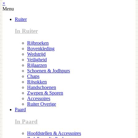
×
Menu
Ruiter
In Ruiter
Rijbroeken
Bovenkleding
Wedstrijd
Veiligheid
Rijlaarzen
Schoenen & Jodhpurs
Chaps
Rijsokken
Handschoenen
Zwepen & Sporen
Accessoires
Ruiter Overige
Paard
In Paard
Hoofdstellen & Accessoires