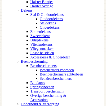
Halster Bontjes
Halster overige
Dekens
Stal & Outdoordekens
Outdoordekens
Staldekens
Onderdekens
Zomerdekens
Zweetdekens
Uitrijdekens
Vliegendekens
Vliegenmaskers
Losse halsdelen
Accessoires & Onderdelen
Beenbescherming
Beenbeschermers
Beschermers voorbeen
Beenbeschermers achterbeen
Set Beenbeschermers
Bandages
Springschoenen
Transport bescherming
Overige bescherming &
Accessoires
Onderhoud & Verzorging