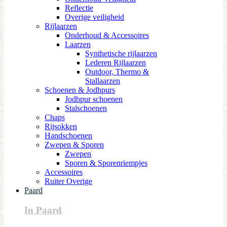
Reflectie
Overige veiligheid
Rijlaarzen
Onderhoud & Accessoires
Laarzen
Synthetische rijlaarzen
Lederen Rijlaarzen
Outdoor, Thermo &
Stallaarzen
Schoenen & Jodhpurs
Jodhpur schoenen
Stalschoenen
Chaps
Rijsokken
Handschoenen
Zwepen & Sporen
Zwepen
Sporen & Sporenriempjes
Accessoires
Ruiter Overige
Paard
In Paard