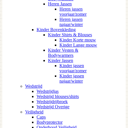
Heren Jassen
Heren jassen
voorjaar/zomer
Heren jassen
najaar/winter
Kinder Bovenkleding
Kinder Shirts & Blouses
Kinder Korte mouw
Kinder Lange mouw
Kinder Vesten &
Bodywarmers
Kinder Jassen
Kinder jassen
voorjaar/zomer
Kinder jassen
najaar/winter
Wedstrijd
Wedstrijdjas
Wedstrijd blouses/shirts
Wedstrijdrijbroek
Wedstrijd Overige
Veiligheid
Caps
Bodyprotector
Onderhoud Veiligheid