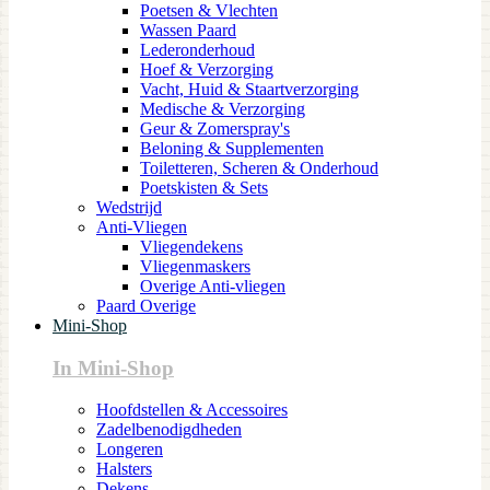
Poetsen & Vlechten
Wassen Paard
Lederonderhoud
Hoef & Verzorging
Vacht, Huid & Staartverzorging
Medische & Verzorging
Geur & Zomerspray's
Beloning & Supplementen
Toiletteren, Scheren & Onderhoud
Poetskisten & Sets
Wedstrijd
Anti-Vliegen
Vliegendekens
Vliegenmaskers
Overige Anti-vliegen
Paard Overige
Mini-Shop
In Mini-Shop
Hoofdstellen & Accessoires
Zadelbenodigdheden
Longeren
Halsters
Dekens