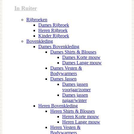
In Ruiter
Rijbroeken
Dames Rijbroek
Heren Rijbroek
Kinder Rijbroek
Bovenkleding
Dames Bovenkleding
Dames Shirts & Blouses
Dames Korte mouw
Dames Lange mouw
Dames Vesten &
Bodywarmers
Dames Jassen
Dames jassen
voorjaar/zomer
Dames jassen
najaar/winter
Heren Bovenkleding
Heren Shirts & Blouses
Heren Korte mouw
Heren Lange mouw
Heren Vesten &
Bodywarmers