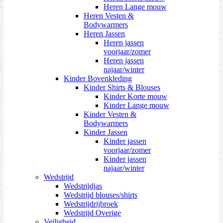
Heren Lange mouw
Heren Vesten &
Bodywarmers
Heren Jassen
Heren jassen
voorjaar/zomer
Heren jassen
najaar/winter
Kinder Bovenkleding
Kinder Shirts & Blouses
Kinder Korte mouw
Kinder Lange mouw
Kinder Vesten &
Bodywarmers
Kinder Jassen
Kinder jassen
voorjaar/zomer
Kinder jassen
najaar/winter
Wedstrijd
Wedstrijdjas
Wedstrijd blouses/shirts
Wedstrijdrijbroek
Wedstrijd Overige
Veiligheid