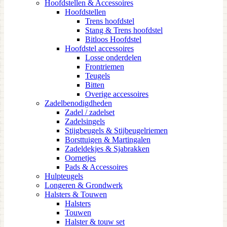
Hoofdstellen & Accessoires
Hoofdstellen
Trens hoofdstel
Stang & Trens hoofdstel
Bitloos Hoofdstel
Hoofdstel accessoires
Losse onderdelen
Frontriemen
Teugels
Bitten
Overige accessoires
Zadelbenodigdheden
Zadel / zadelset
Zadelsingels
Stijgbeugels & Stijbeugelriemen
Borsttuigen & Martingalen
Zadeldekjes & Sjabrakken
Oornetjes
Pads & Accessoires
Hulpteugels
Longeren & Grondwerk
Halsters & Touwen
Halsters
Touwen
Halster & touw set