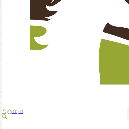
€0,00
Zoeken