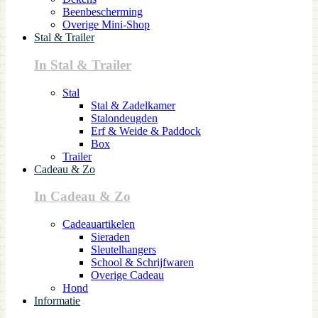
Beenbescherming
Overige Mini-Shop
Stal & Trailer
In Stal & Trailer
Stal
Stal & Zadelkamer
Stalondeugden
Erf & Weide & Paddock
Box
Trailer
Cadeau & Zo
In Cadeau & Zo
Cadeauartikelen
Sieraden
Sleutelhangers
School & Schrijfwaren
Overige Cadeau
Hond
Informatie