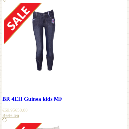
BR 4EH Guinea kids MF
€
69,95
€
50,00
Bestellen