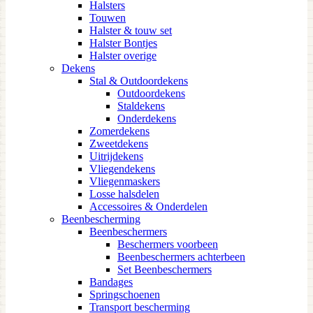
Halsters
Touwen
Halster & touw set
Halster Bontjes
Halster overige
Dekens
Stal & Outdoordekens
Outdoordekens
Staldekens
Onderdekens
Zomerdekens
Zweetdekens
Uitrijdekens
Vliegendekens
Vliegenmaskers
Losse halsdelen
Accessoires & Onderdelen
Beenbescherming
Beenbeschermers
Beschermers voorbeen
Beenbeschermers achterbeen
Set Beenbeschermers
Bandages
Springschoenen
Transport bescherming