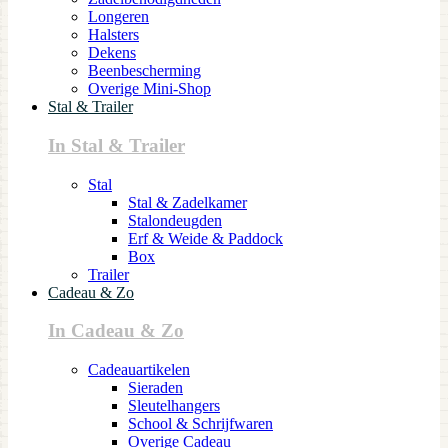
Longeren
Halsters
Dekens
Beenbescherming
Overige Mini-Shop
Stal & Trailer
In Stal & Trailer
Stal
Stal & Zadelkamer
Stalondeugden
Erf & Weide & Paddock
Box
Trailer
Cadeau & Zo
In Cadeau & Zo
Cadeauartikelen
Sieraden
Sleutelhangers
School & Schrijfwaren
Overige Cadeau