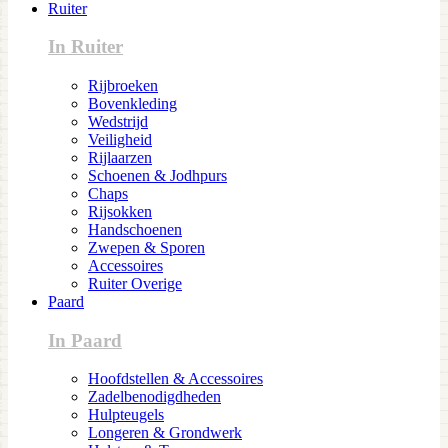
Ruiter
In Ruiter
Rijbroeken
Bovenkleding
Wedstrijd
Veiligheid
Rijlaarzen
Schoenen & Jodhpurs
Chaps
Rijsokken
Handschoenen
Zwepen & Sporen
Accessoires
Ruiter Overige
Paard
In Paard
Hoofdstellen & Accessoires
Zadelbenodigdheden
Hulpteugels
Longeren & Grondwerk