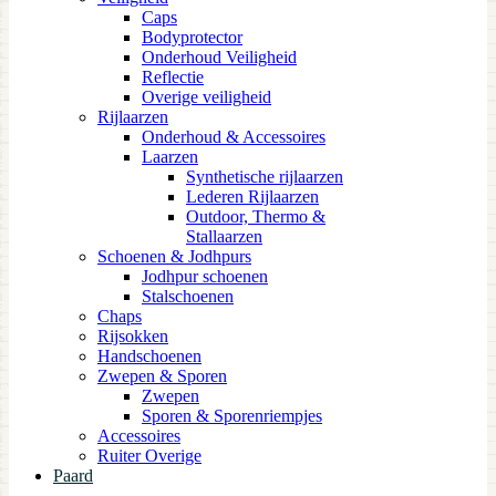
Caps
Bodyprotector
Onderhoud Veiligheid
Reflectie
Overige veiligheid
Rijlaarzen
Onderhoud & Accessoires
Laarzen
Synthetische rijlaarzen
Lederen Rijlaarzen
Outdoor, Thermo &
Stallaarzen
Schoenen & Jodhpurs
Jodhpur schoenen
Stalschoenen
Chaps
Rijsokken
Handschoenen
Zwepen & Sporen
Zwepen
Sporen & Sporenriempjes
Accessoires
Ruiter Overige
Paard