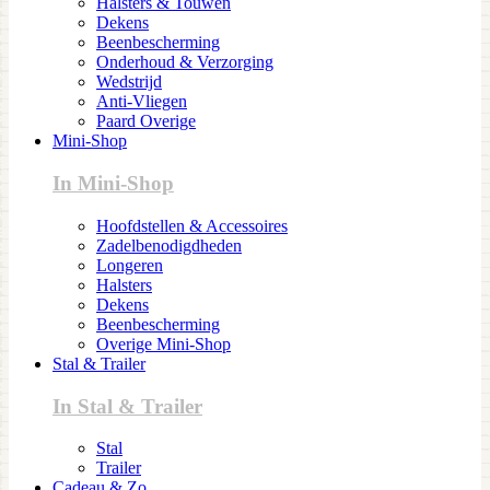
Halsters & Touwen
Dekens
Beenbescherming
Onderhoud & Verzorging
Wedstrijd
Anti-Vliegen
Paard Overige
Mini-Shop
In Mini-Shop
Hoofdstellen & Accessoires
Zadelbenodigdheden
Longeren
Halsters
Dekens
Beenbescherming
Overige Mini-Shop
Stal & Trailer
In Stal & Trailer
Stal
Trailer
Cadeau & Zo