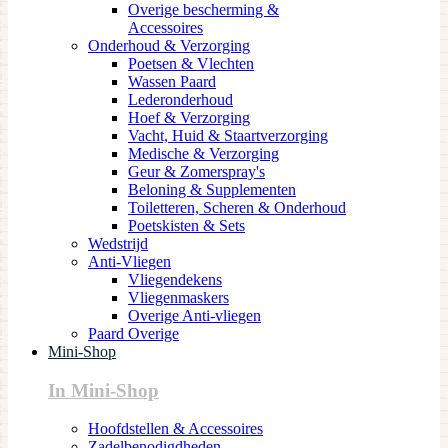
Overige bescherming &
Accessoires
Onderhoud & Verzorging
Poetsen & Vlechten
Wassen Paard
Lederonderhoud
Hoef & Verzorging
Vacht, Huid & Staartverzorging
Medische & Verzorging
Geur & Zomerspray's
Beloning & Supplementen
Toiletteren, Scheren & Onderhoud
Poetskisten & Sets
Wedstrijd
Anti-Vliegen
Vliegendekens
Vliegenmaskers
Overige Anti-vliegen
Paard Overige
Mini-Shop
In Mini-Shop
Hoofdstellen & Accessoires
Zadelbenodigdheden