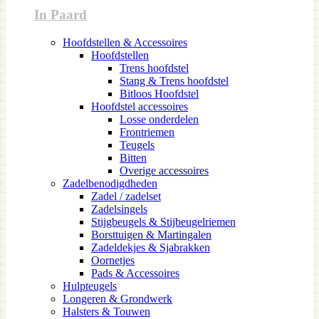
In Paard
Hoofdstellen & Accessoires
Hoofdstellen
Trens hoofdstel
Stang & Trens hoofdstel
Bitloos Hoofdstel
Hoofdstel accessoires
Losse onderdelen
Frontriemen
Teugels
Bitten
Overige accessoires
Zadelbenodigdheden
Zadel / zadelset
Zadelsingels
Stijgbeugels & Stijbeugelriemen
Borsttuigen & Martingalen
Zadeldekjes & Sjabrakken
Oornetjes
Pads & Accessoires
Hulpteugels
Longeren & Grondwerk
Halsters & Touwen