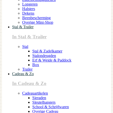
Longeren
Halsters
Dekens
Beenbescherming
Overige Mini-Shop
Stal & Trailer
In Stal & Trailer
Stal
Stal & Zadelkamer
Stalondeugden
Erf & Weide & Paddock
Box
Trailer
Cadeau & Zo
In Cadeau & Zo
Cadeauartikelen
Sieraden
Sleutelhangers
School & Schrijfwaren
Overige Cadeau