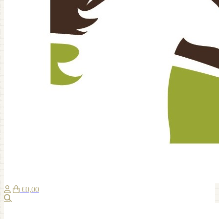
€0,00
Zoeken