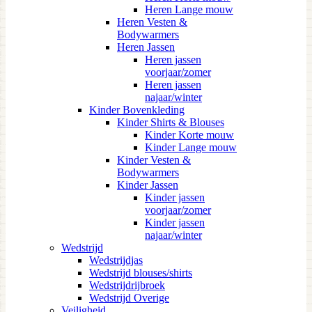
Heren Lange mouw
Heren Vesten &
Bodywarmers
Heren Jassen
Heren jassen
voorjaar/zomer
Heren jassen
najaar/winter
Kinder Bovenkleding
Kinder Shirts & Blouses
Kinder Korte mouw
Kinder Lange mouw
Kinder Vesten &
Bodywarmers
Kinder Jassen
Kinder jassen
voorjaar/zomer
Kinder jassen
najaar/winter
Wedstrijd
Wedstrijdjas
Wedstrijd blouses/shirts
Wedstrijdrijbroek
Wedstrijd Overige
Veiligheid