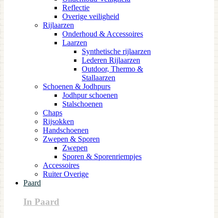
Reflectie
Overige veiligheid
Rijlaarzen
Onderhoud & Accessoires
Laarzen
Synthetische rijlaarzen
Lederen Rijlaarzen
Outdoor, Thermo &
Stallaarzen
Schoenen & Jodhpurs
Jodhpur schoenen
Stalschoenen
Chaps
Rijsokken
Handschoenen
Zwepen & Sporen
Zwepen
Sporen & Sporenriempjes
Accessoires
Ruiter Overige
Paard
In Paard