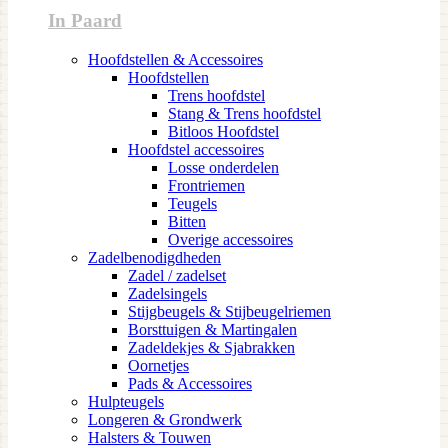
In Paard
Hoofdstellen & Accessoires
Hoofdstellen
Trens hoofdstel
Stang & Trens hoofdstel
Bitloos Hoofdstel
Hoofdstel accessoires
Losse onderdelen
Frontriemen
Teugels
Bitten
Overige accessoires
Zadelbenodigdheden
Zadel / zadelset
Zadelsingels
Stijgbeugels & Stijbeugelriemen
Borsttuigen & Martingalen
Zadeldekjes & Sjabrakken
Oornetjes
Pads & Accessoires
Hulpteugels
Longeren & Grondwerk
Halsters & Touwen