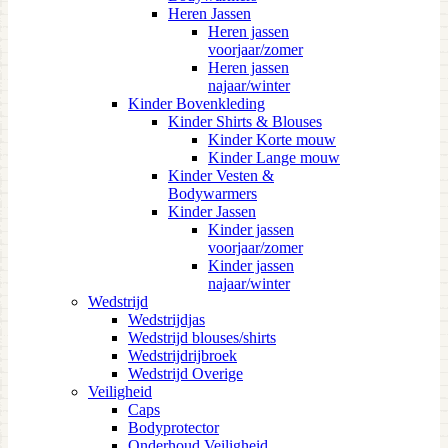
Heren Jassen
Heren jassen
voorjaar/zomer
Heren jassen
najaar/winter
Kinder Bovenkleding
Kinder Shirts & Blouses
Kinder Korte mouw
Kinder Lange mouw
Kinder Vesten &
Bodywarmers
Kinder Jassen
Kinder jassen
voorjaar/zomer
Kinder jassen
najaar/winter
Wedstrijd
Wedstrijdjas
Wedstrijd blouses/shirts
Wedstrijdrijbroek
Wedstrijd Overige
Veiligheid
Caps
Bodyprotector
Onderhoud Veiligheid