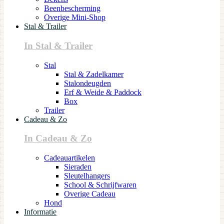
Beenbescherming
Overige Mini-Shop
Stal & Trailer
In Stal & Trailer
Stal
Stal & Zadelkamer
Stalondeugden
Erf & Weide & Paddock
Box
Trailer
Cadeau & Zo
In Cadeau & Zo
Cadeauartikelen
Sieraden
Sleutelhangers
School & Schrijfwaren
Overige Cadeau
Hond
Informatie