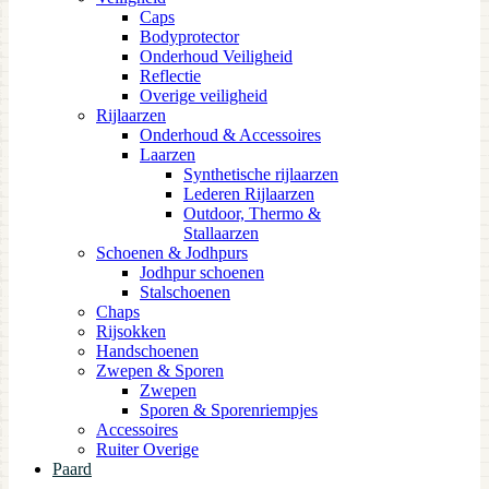
Caps
Bodyprotector
Onderhoud Veiligheid
Reflectie
Overige veiligheid
Rijlaarzen
Onderhoud & Accessoires
Laarzen
Synthetische rijlaarzen
Lederen Rijlaarzen
Outdoor, Thermo &
Stallaarzen
Schoenen & Jodhpurs
Jodhpur schoenen
Stalschoenen
Chaps
Rijsokken
Handschoenen
Zwepen & Sporen
Zwepen
Sporen & Sporenriempjes
Accessoires
Ruiter Overige
Paard