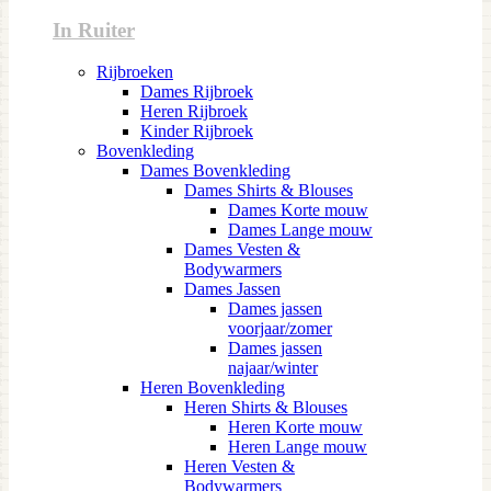
In Ruiter
Rijbroeken
Dames Rijbroek
Heren Rijbroek
Kinder Rijbroek
Bovenkleding
Dames Bovenkleding
Dames Shirts & Blouses
Dames Korte mouw
Dames Lange mouw
Dames Vesten &
Bodywarmers
Dames Jassen
Dames jassen
voorjaar/zomer
Dames jassen
najaar/winter
Heren Bovenkleding
Heren Shirts & Blouses
Heren Korte mouw
Heren Lange mouw
Heren Vesten &
Bodywarmers