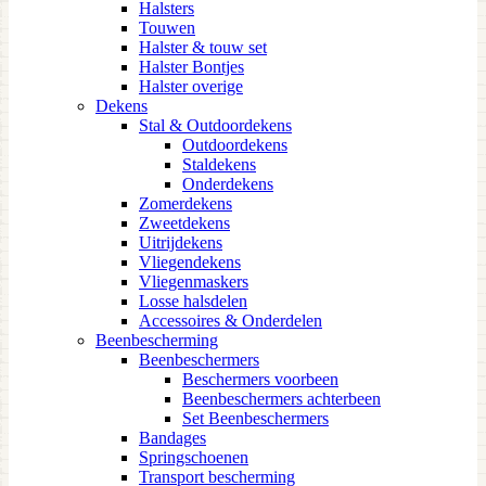
Halsters
Touwen
Halster & touw set
Halster Bontjes
Halster overige
Dekens
Stal & Outdoordekens
Outdoordekens
Staldekens
Onderdekens
Zomerdekens
Zweetdekens
Uitrijdekens
Vliegendekens
Vliegenmaskers
Losse halsdelen
Accessoires & Onderdelen
Beenbescherming
Beenbeschermers
Beschermers voorbeen
Beenbeschermers achterbeen
Set Beenbeschermers
Bandages
Springschoenen
Transport bescherming