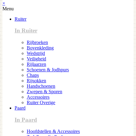
×
Menu
Ruiter
In Ruiter
Rijbroeken
Bovenkleding
Wedstrijd
Veiligheid
Rijlaarzen
Schoenen & Jodhpurs
Chaps
Rijsokken
Handschoenen
Zwepen & Sporen
Accessoires
Ruiter Overige
Paard
In Paard
Hoofdstellen & Accessoires