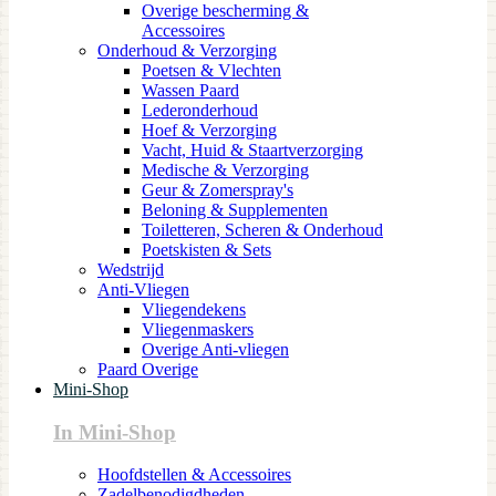
Overige bescherming &
Accessoires
Onderhoud & Verzorging
Poetsen & Vlechten
Wassen Paard
Lederonderhoud
Hoef & Verzorging
Vacht, Huid & Staartverzorging
Medische & Verzorging
Geur & Zomerspray's
Beloning & Supplementen
Toiletteren, Scheren & Onderhoud
Poetskisten & Sets
Wedstrijd
Anti-Vliegen
Vliegendekens
Vliegenmaskers
Overige Anti-vliegen
Paard Overige
Mini-Shop
In Mini-Shop
Hoofdstellen & Accessoires
Zadelbenodigdheden