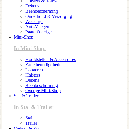
Halsters & Touwen
Dekens
Beenbescherming
Onderhoud & Verzorging
Wedstrijd
Anti-Vliegen
Paard Overige
Mini-Shop
In Mini-Shop
Hoofdstellen & Accessoires
Zadelbenodigdheden
Longeren
Halsters
Dekens
Beenbescherming
Overige Mini-Shop
Stal & Trailer
In Stal & Trailer
Stal
Trailer
Cadeau & Zo