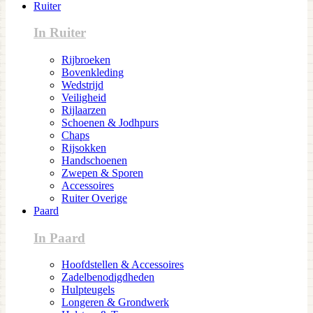
Ruiter
In Ruiter
Rijbroeken
Bovenkleding
Wedstrijd
Veiligheid
Rijlaarzen
Schoenen & Jodhpurs
Chaps
Rijsokken
Handschoenen
Zwepen & Sporen
Accessoires
Ruiter Overige
Paard
In Paard
Hoofdstellen & Accessoires
Zadelbenodigdheden
Hulpteugels
Longeren & Grondwerk