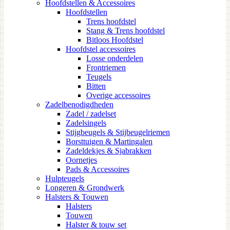
Hoofdstellen & Accessoires
Hoofdstellen
Trens hoofdstel
Stang & Trens hoofdstel
Bitloos Hoofdstel
Hoofdstel accessoires
Losse onderdelen
Frontriemen
Teugels
Bitten
Overige accessoires
Zadelbenodigdheden
Zadel / zadelset
Zadelsingels
Stijgbeugels & Stijbeugelriemen
Borsttuigen & Martingalen
Zadeldekjes & Sjabrakken
Oornetjes
Pads & Accessoires
Hulpteugels
Longeren & Grondwerk
Halsters & Touwen
Halsters
Touwen
Halster & touw set