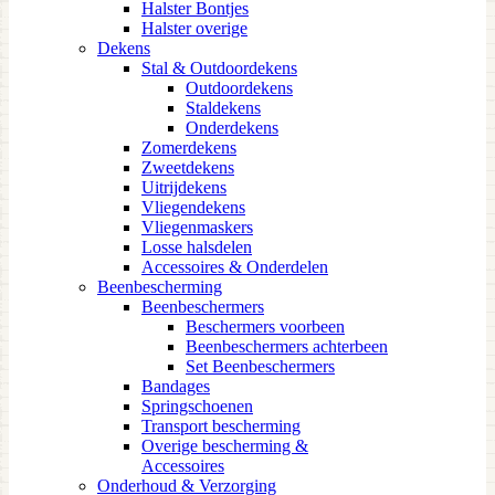
Halster Bontjes
Halster overige
Dekens
Stal & Outdoordekens
Outdoordekens
Staldekens
Onderdekens
Zomerdekens
Zweetdekens
Uitrijdekens
Vliegendekens
Vliegenmaskers
Losse halsdelen
Accessoires & Onderdelen
Beenbescherming
Beenbeschermers
Beschermers voorbeen
Beenbeschermers achterbeen
Set Beenbeschermers
Bandages
Springschoenen
Transport bescherming
Overige bescherming &
Accessoires
Onderhoud & Verzorging