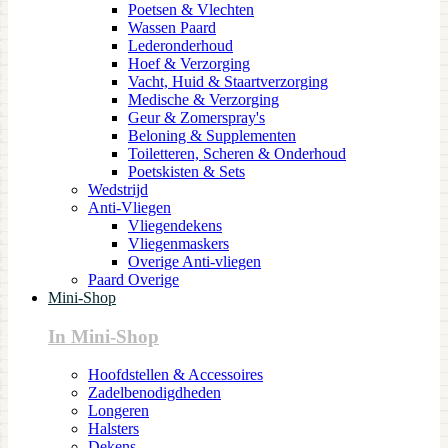
Poetsen & Vlechten
Wassen Paard
Lederonderhoud
Hoef & Verzorging
Vacht, Huid & Staartverzorging
Medische & Verzorging
Geur & Zomerspray's
Beloning & Supplementen
Toiletteren, Scheren & Onderhoud
Poetskisten & Sets
Wedstrijd
Anti-Vliegen
Vliegendekens
Vliegenmaskers
Overige Anti-vliegen
Paard Overige
Mini-Shop
In Mini-Shop
Hoofdstellen & Accessoires
Zadelbenodigdheden
Longeren
Halsters
Dekens