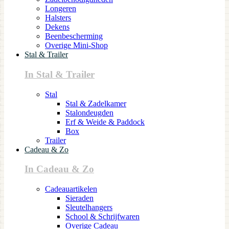
Longeren
Halsters
Dekens
Beenbescherming
Overige Mini-Shop
Stal & Trailer
In Stal & Trailer
Stal
Stal & Zadelkamer
Stalondeugden
Erf & Weide & Paddock
Box
Trailer
Cadeau & Zo
In Cadeau & Zo
Cadeauartikelen
Sieraden
Sleutelhangers
School & Schrijfwaren
Overige Cadeau