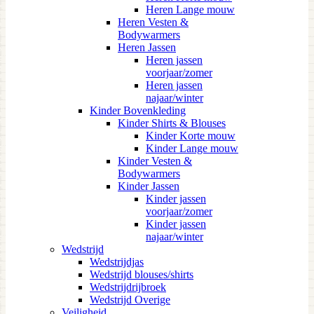
Heren Lange mouw
Heren Vesten &
Bodywarmers
Heren Jassen
Heren jassen
voorjaar/zomer
Heren jassen
najaar/winter
Kinder Bovenkleding
Kinder Shirts & Blouses
Kinder Korte mouw
Kinder Lange mouw
Kinder Vesten &
Bodywarmers
Kinder Jassen
Kinder jassen
voorjaar/zomer
Kinder jassen
najaar/winter
Wedstrijd
Wedstrijdjas
Wedstrijd blouses/shirts
Wedstrijdrijbroek
Wedstrijd Overige
Veiligheid