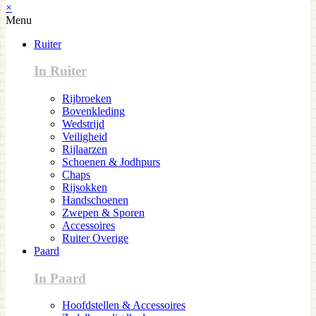
×
Menu
Ruiter
In Ruiter
Rijbroeken
Bovenkleding
Wedstrijd
Veiligheid
Rijlaarzen
Schoenen & Jodhpurs
Chaps
Rijsokken
Handschoenen
Zwepen & Sporen
Accessoires
Ruiter Overige
Paard
In Paard
Hoofdstellen & Accessoires