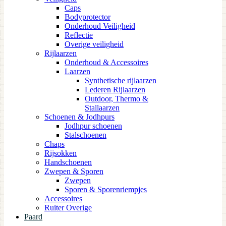
Caps
Bodyprotector
Onderhoud Veiligheid
Reflectie
Overige veiligheid
Rijlaarzen
Onderhoud & Accessoires
Laarzen
Synthetische rijlaarzen
Lederen Rijlaarzen
Outdoor, Thermo &
Stallaarzen
Schoenen & Jodhpurs
Jodhpur schoenen
Stalschoenen
Chaps
Rijsokken
Handschoenen
Zwepen & Sporen
Zwepen
Sporen & Sporenriempjes
Accessoires
Ruiter Overige
Paard