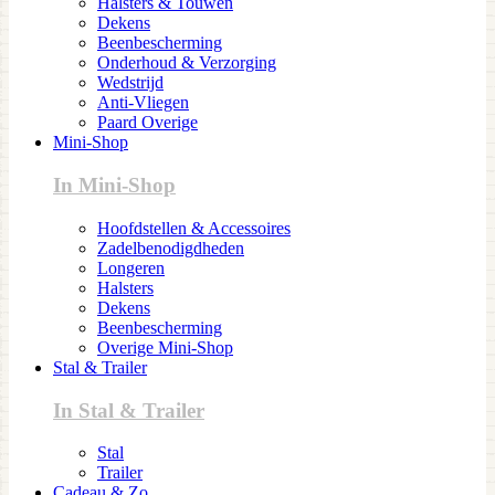
Halsters & Touwen
Dekens
Beenbescherming
Onderhoud & Verzorging
Wedstrijd
Anti-Vliegen
Paard Overige
Mini-Shop
In Mini-Shop
Hoofdstellen & Accessoires
Zadelbenodigdheden
Longeren
Halsters
Dekens
Beenbescherming
Overige Mini-Shop
Stal & Trailer
In Stal & Trailer
Stal
Trailer
Cadeau & Zo