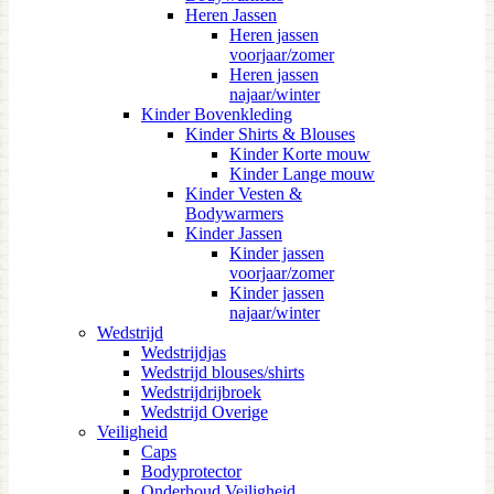
Heren Jassen
Heren jassen
voorjaar/zomer
Heren jassen
najaar/winter
Kinder Bovenkleding
Kinder Shirts & Blouses
Kinder Korte mouw
Kinder Lange mouw
Kinder Vesten &
Bodywarmers
Kinder Jassen
Kinder jassen
voorjaar/zomer
Kinder jassen
najaar/winter
Wedstrijd
Wedstrijdjas
Wedstrijd blouses/shirts
Wedstrijdrijbroek
Wedstrijd Overige
Veiligheid
Caps
Bodyprotector
Onderhoud Veiligheid