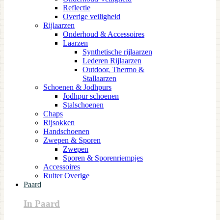
Reflectie
Overige veiligheid
Rijlaarzen
Onderhoud & Accessoires
Laarzen
Synthetische rijlaarzen
Lederen Rijlaarzen
Outdoor, Thermo &
Stallaarzen
Schoenen & Jodhpurs
Jodhpur schoenen
Stalschoenen
Chaps
Rijsokken
Handschoenen
Zwepen & Sporen
Zwepen
Sporen & Sporenriempjes
Accessoires
Ruiter Overige
Paard
In Paard