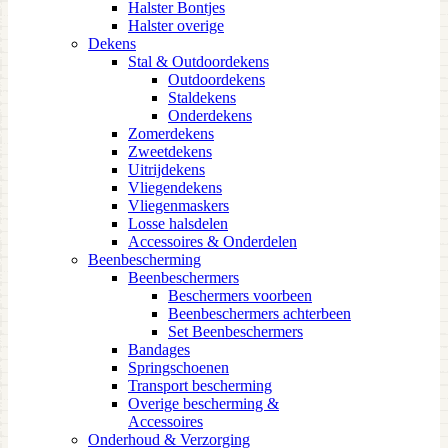
Halster Bontjes
Halster overige
Dekens
Stal & Outdoordekens
Outdoordekens
Staldekens
Onderdekens
Zomerdekens
Zweetdekens
Uitrijdekens
Vliegendekens
Vliegenmaskers
Losse halsdelen
Accessoires & Onderdelen
Beenbescherming
Beenbeschermers
Beschermers voorbeen
Beenbeschermers achterbeen
Set Beenbeschermers
Bandages
Springschoenen
Transport bescherming
Overige bescherming &
Accessoires
Onderhoud & Verzorging