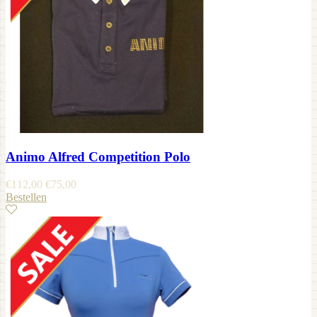
Animo Alfred Competition Polo
€
112,00
€
75,00
Bestellen