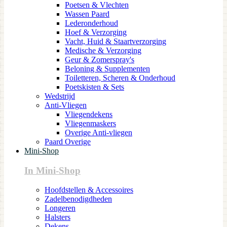
Poetsen & Vlechten
Wassen Paard
Lederonderhoud
Hoef & Verzorging
Vacht, Huid & Staartverzorging
Medische & Verzorging
Geur & Zomerspray's
Beloning & Supplementen
Toiletteren, Scheren & Onderhoud
Poetskisten & Sets
Wedstrijd
Anti-Vliegen
Vliegendekens
Vliegenmaskers
Overige Anti-vliegen
Paard Overige
Mini-Shop
In Mini-Shop
Hoofdstellen & Accessoires
Zadelbenodigdheden
Longeren
Halsters
Dekens