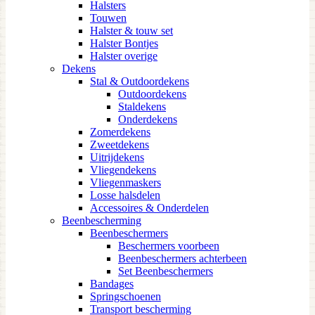
Halsters
Touwen
Halster & touw set
Halster Bontjes
Halster overige
Dekens
Stal & Outdoordekens
Outdoordekens
Staldekens
Onderdekens
Zomerdekens
Zweetdekens
Uitrijdekens
Vliegendekens
Vliegenmaskers
Losse halsdelen
Accessoires & Onderdelen
Beenbescherming
Beenbeschermers
Beschermers voorbeen
Beenbeschermers achterbeen
Set Beenbeschermers
Bandages
Springschoenen
Transport bescherming