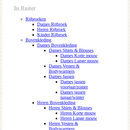
In Ruiter
Rijbroeken
Dames Rijbroek
Heren Rijbroek
Kinder Rijbroek
Bovenkleding
Dames Bovenkleding
Dames Shirts & Blouses
Dames Korte mouw
Dames Lange mouw
Dames Vesten &
Bodywarmers
Dames Jassen
Dames jassen
voorjaar/zomer
Dames jassen
najaar/winter
Heren Bovenkleding
Heren Shirts & Blouses
Heren Korte mouw
Heren Lange mouw
Heren Vesten &
Bodywarmers