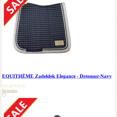
EQUITHÈME Zadeldek Elegance - Dressuur-Navy
€
85,90
€
59,95
Bestellen