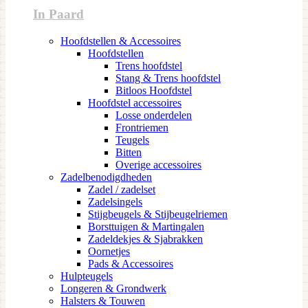
In Paard
Hoofdstellen & Accessoires
Hoofdstellen
Trens hoofdstel
Stang & Trens hoofdstel
Bitloos Hoofdstel
Hoofdstel accessoires
Losse onderdelen
Frontriemen
Teugels
Bitten
Overige accessoires
Zadelbenodigdheden
Zadel / zadelset
Zadelsingels
Stijgbeugels & Stijbeugelriemen
Borsttuigen & Martingalen
Zadeldekjes & Sjabrakken
Oornetjes
Pads & Accessoires
Hulpteugels
Longeren & Grondwerk
Halsters & Touwen