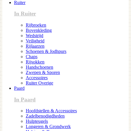
Ruiter
In Ruiter
Rijbroeken
Bovenkleding
Wedstrijd
Veiligheid
Rijlaarzen
Schoenen & Jodhpurs
Chaps
Rijsokken
Handschoenen
Zwepen & Sporen
Accessoires
Ruiter Overige
Paard
In Paard
Hoofdstellen & Accessoires
Zadelbenodigdheden
Hulpteugels
Longeren & Grondwerk