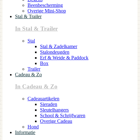
Beenbescherming
Overige Mini-Shop
Stal & Trailer
In Stal & Trailer
Stal
Stal & Zadelkamer
Stalondeugden
Erf & Weide & Paddock
Box
Trailer
Cadeau & Zo
In Cadeau & Zo
Cadeauartikelen
Sieraden
Sleutelhangers
School & Schrijfwaren
Overige Cadeau
Hond
Informatie