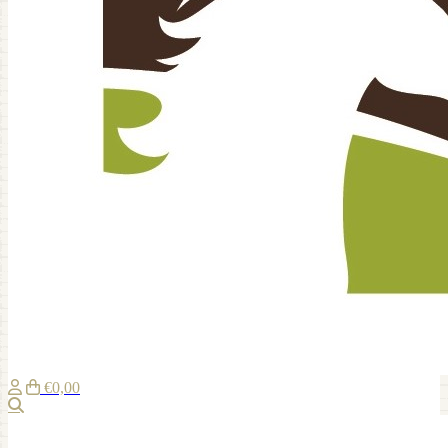
€0,00
Zoeken