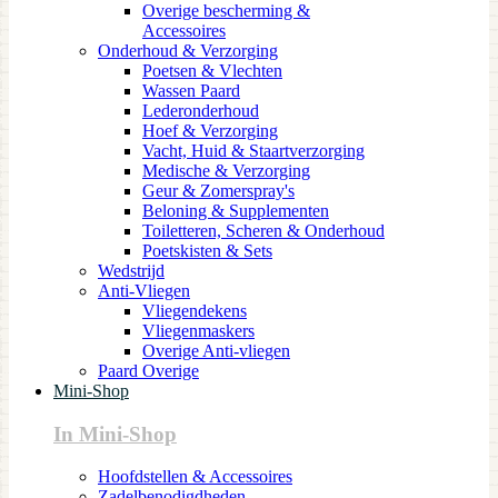
Overige bescherming &
Accessoires
Onderhoud & Verzorging
Poetsen & Vlechten
Wassen Paard
Lederonderhoud
Hoef & Verzorging
Vacht, Huid & Staartverzorging
Medische & Verzorging
Geur & Zomerspray's
Beloning & Supplementen
Toiletteren, Scheren & Onderhoud
Poetskisten & Sets
Wedstrijd
Anti-Vliegen
Vliegendekens
Vliegenmaskers
Overige Anti-vliegen
Paard Overige
Mini-Shop
In Mini-Shop
Hoofdstellen & Accessoires
Zadelbenodigdheden