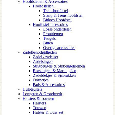
Hoofdstellen & Accessoires
Hoofdstellen
Trens hoofdstel
Stang & Trens hoofdstel
Bitloos Hoofdstel
Hoofdstel accessoires
Losse onderdelen
Frontriemen
Teugels
Bitten
Overige accessoires
Zadelbenodigdheden
Zadel / zadelset
Zadelsingels
Stijgbeugels & Stijbeugelriemen
Borsttuigen & Martingalen
Zadeldekjes & Sjabrakken
Oornetjes
Pads & Accessoires
Hulpteugels
Longeren & Grondwerk
Halsters & Touwen
Halsters
Touwen
Halster & touw set