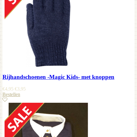
Rijhandschoenen -Magic Kids- met knoppen
€
4,95
€
3,95
Bestellen