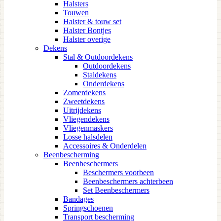
Halsters
Touwen
Halster & touw set
Halster Bontjes
Halster overige
Dekens
Stal & Outdoordekens
Outdoordekens
Staldekens
Onderdekens
Zomerdekens
Zweetdekens
Uitrijdekens
Vliegendekens
Vliegenmaskers
Losse halsdelen
Accessoires & Onderdelen
Beenbescherming
Beenbeschermers
Beschermers voorbeen
Beenbeschermers achterbeen
Set Beenbeschermers
Bandages
Springschoenen
Transport bescherming