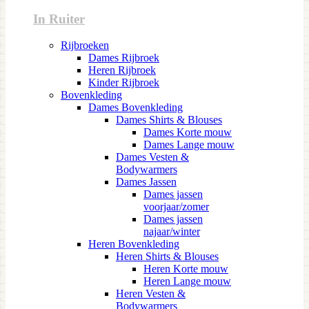
In Ruiter
Rijbroeken
Dames Rijbroek
Heren Rijbroek
Kinder Rijbroek
Bovenkleding
Dames Bovenkleding
Dames Shirts & Blouses
Dames Korte mouw
Dames Lange mouw
Dames Vesten &
Bodywarmers
Dames Jassen
Dames jassen
voorjaar/zomer
Dames jassen
najaar/winter
Heren Bovenkleding
Heren Shirts & Blouses
Heren Korte mouw
Heren Lange mouw
Heren Vesten &
Bodywarmers