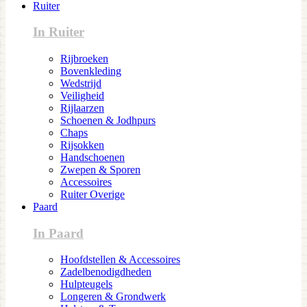
Ruiter
In Ruiter
Rijbroeken
Bovenkleding
Wedstrijd
Veiligheid
Rijlaarzen
Schoenen & Jodhpurs
Chaps
Rijsokken
Handschoenen
Zwepen & Sporen
Accessoires
Ruiter Overige
Paard
In Paard
Hoofdstellen & Accessoires
Zadelbenodigdheden
Hulpteugels
Longeren & Grondwerk