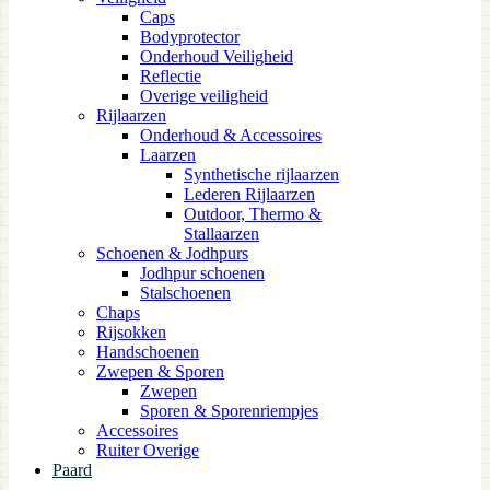
Caps
Bodyprotector
Onderhoud Veiligheid
Reflectie
Overige veiligheid
Rijlaarzen
Onderhoud & Accessoires
Laarzen
Synthetische rijlaarzen
Lederen Rijlaarzen
Outdoor, Thermo &
Stallaarzen
Schoenen & Jodhpurs
Jodhpur schoenen
Stalschoenen
Chaps
Rijsokken
Handschoenen
Zwepen & Sporen
Zwepen
Sporen & Sporenriempjes
Accessoires
Ruiter Overige
Paard