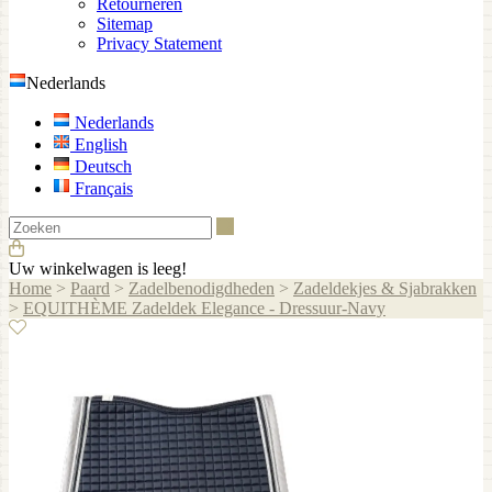
Retourneren
Sitemap
Privacy Statement
Nederlands
Nederlands
English
Deutsch
Français
Zoeken
Uw winkelwagen is leeg!
Home
>
Paard
>
Zadelbenodigdheden
>
Zadeldekjes & Sjabrakken
>
EQUITHÈME Zadeldek Elegance - Dressuur-Navy