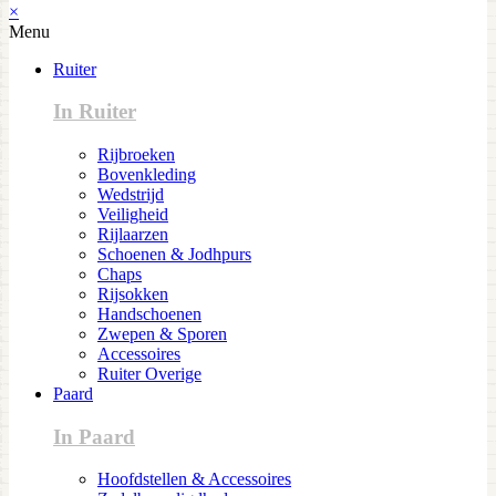
×
Menu
Ruiter
In Ruiter
Rijbroeken
Bovenkleding
Wedstrijd
Veiligheid
Rijlaarzen
Schoenen & Jodhpurs
Chaps
Rijsokken
Handschoenen
Zwepen & Sporen
Accessoires
Ruiter Overige
Paard
In Paard
Hoofdstellen & Accessoires