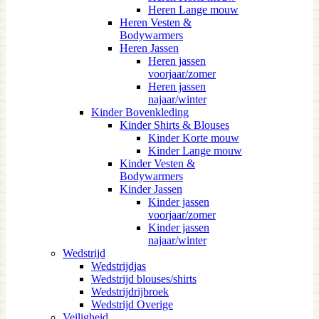
Heren Lange mouw
Heren Vesten &
Bodywarmers
Heren Jassen
Heren jassen
voorjaar/zomer
Heren jassen
najaar/winter
Kinder Bovenkleding
Kinder Shirts & Blouses
Kinder Korte mouw
Kinder Lange mouw
Kinder Vesten &
Bodywarmers
Kinder Jassen
Kinder jassen
voorjaar/zomer
Kinder jassen
najaar/winter
Wedstrijd
Wedstrijdjas
Wedstrijd blouses/shirts
Wedstrijdrijbroek
Wedstrijd Overige
Veiligheid