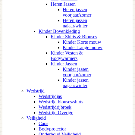
Heren Jassen
Heren jassen
voorjaar/zomer
Heren jassen
najaar/winter
Kinder Bovenkleding
Kinder Shirts & Blouses
Kinder Korte mouw
Kinder Lange mouw
Kinder Vesten &
Bodywarmers
Kinder Jassen
Kinder jassen
voorjaar/zomer
Kinder jassen
najaar/winter
Wedstrijd
Wedstrijdjas
Wedstrijd blouses/shirts
Wedstrijdrijbroek
Wedstrijd Overige
Veiligheid
Caps
Bodyprotector
Onderhoud Veiligheid