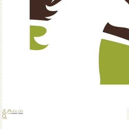
€0,00
Zoeken