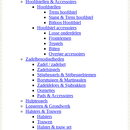
Hoofdstellen & Accessoires
Hoofdstellen
Trens hoofdstel
Stang & Trens hoofdstel
Bitloos Hoofdstel
Hoofdstel accessoires
Losse onderdelen
Frontriemen
Teugels
Bitten
Overige accessoires
Zadelbenodigdheden
Zadel / zadelset
Zadelsingels
Stijgbeugels & Stijbeugelriemen
Borsttuigen & Martingalen
Zadeldekjes & Sjabrakken
Oornetjes
Pads & Accessoires
Hulpteugels
Longeren & Grondwerk
Halsters & Touwen
Halsters
Touwen
Halster & touw set