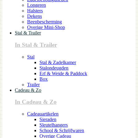
Longeren
Halsters
Dekens
Beenbescherming
Overige Mini-Shop
Stal & Trailer
In Stal & Trailer
Stal
Stal & Zadelkamer
Stalondeugden
Erf & Weide & Paddock
Box
Trailer
Cadeau & Zo
In Cadeau & Zo
Cadeauartikelen
Sieraden
Sleutelhangers
School & Schrijfwaren
Overige Cadeau