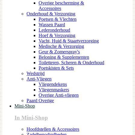
Overige bescherming &
Accessoires
Onderhoud & Verzorging
Poetsen & Vlechten
Wassen Paard
Lederonderhoud
Hoef & Verzorging
Vacht, Huid & Staartverzorging
Medische & Verzorging
Geur & Zomerspray's
Beloning & Supplementen
Toiletteren, Scheren & Onderhoud
Poetskisten & Sets
Wedstrijd
Anti-Vliegen
Vliegendekens
Vliegenmaskers
Overige Anti-vliegen
Paard Overige
Mini-Shop
In Mini-Shop
Hoofdstellen & Accessoires
Zadelbenodigdheden