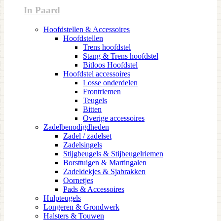
In Paard
Hoofdstellen & Accessoires
Hoofdstellen
Trens hoofdstel
Stang & Trens hoofdstel
Bitloos Hoofdstel
Hoofdstel accessoires
Losse onderdelen
Frontriemen
Teugels
Bitten
Overige accessoires
Zadelbenodigdheden
Zadel / zadelset
Zadelsingels
Stijgbeugels & Stijbeugelriemen
Borsttuigen & Martingalen
Zadeldekjes & Sjabrakken
Oornetjes
Pads & Accessoires
Hulpteugels
Longeren & Grondwerk
Halsters & Touwen