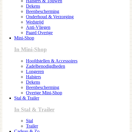
Halsters & Touwen
Dekens
Beenbescherming
Onderhoud & Verzorging
Wedstrijd
Anti-Vliegen
Paard Overige
Mini-Shop
In Mini-Shop
Hoofdstellen & Accessoires
Zadelbenodigdheden
Longeren
Halsters
Dekens
Beenbescherming
Overige Mini-Shop
Stal & Trailer
In Stal & Trailer
Stal
Trailer
Cadeau & Zo