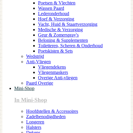
Poetsen & Vlechten
Wassen Paard
Lederonderhoud
Hoef & Verzorging
Vacht, Huid & Staartverzorging
Medische & Verzorging
Geur & Zomerspray's
Beloning & Supplementen
Toiletteren, Scheren & Onderhoud
Poetskisten & Sets
Wedstrijd
Anti-Vliegen
Vliegendekens
Vliegenmaskers
Overige Anti-vliegen
Paard Overige
Mini-Shop
In Mini-Shop
Hoofdstellen & Accessoires
Zadelbenodigdheden
Longeren
Halsters
Dekens