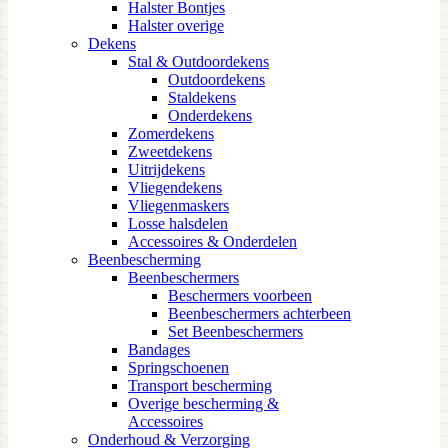
Halster Bontjes
Halster overige
Dekens
Stal & Outdoordekens
Outdoordekens
Staldekens
Onderdekens
Zomerdekens
Zweetdekens
Uitrijdekens
Vliegendekens
Vliegenmaskers
Losse halsdelen
Accessoires & Onderdelen
Beenbescherming
Beenbeschermers
Beschermers voorbeen
Beenbeschermers achterbeen
Set Beenbeschermers
Bandages
Springschoenen
Transport bescherming
Overige bescherming &
Accessoires
Onderhoud & Verzorging