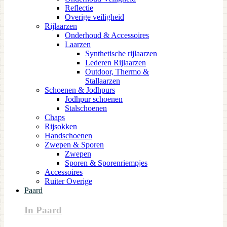
Reflectie
Overige veiligheid
Rijlaarzen
Onderhoud & Accessoires
Laarzen
Synthetische rijlaarzen
Lederen Rijlaarzen
Outdoor, Thermo &
Stallaarzen
Schoenen & Jodhpurs
Jodhpur schoenen
Stalschoenen
Chaps
Rijsokken
Handschoenen
Zwepen & Sporen
Zwepen
Sporen & Sporenriempjes
Accessoires
Ruiter Overige
Paard
In Paard