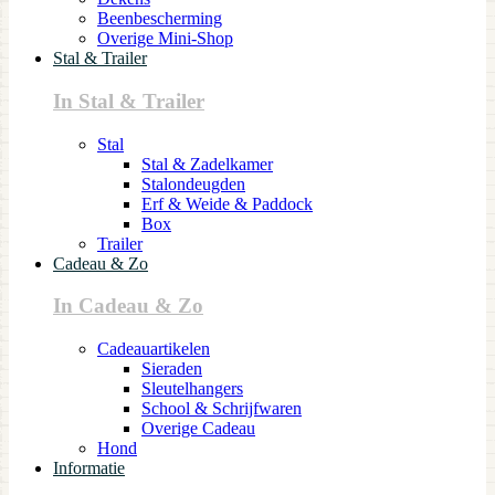
Beenbescherming
Overige Mini-Shop
Stal & Trailer
In Stal & Trailer
Stal
Stal & Zadelkamer
Stalondeugden
Erf & Weide & Paddock
Box
Trailer
Cadeau & Zo
In Cadeau & Zo
Cadeauartikelen
Sieraden
Sleutelhangers
School & Schrijfwaren
Overige Cadeau
Hond
Informatie