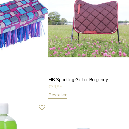
HB Sparkling Glitter Burgundy
€
39,95
Bestellen