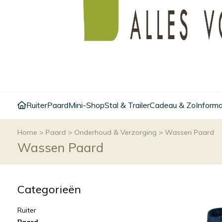
Ruiter
Paard
Mini-Shop
Stal & Trailer
Cadeau & Zo
Informa
Home
>
Paard
>
Onderhoud & Verzorging
>
Wassen Paard
Wassen Paard
Categorieën
Ruiter