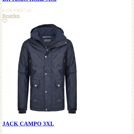
€
109,95
€
67,50
Bestellen
JACK CAMPO 3XL