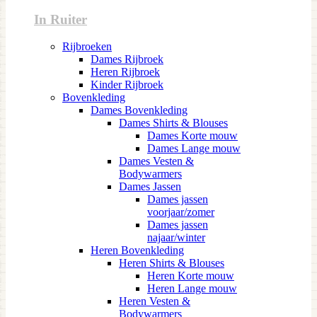
In Ruiter
Rijbroeken
Dames Rijbroek
Heren Rijbroek
Kinder Rijbroek
Bovenkleding
Dames Bovenkleding
Dames Shirts & Blouses
Dames Korte mouw
Dames Lange mouw
Dames Vesten &
Bodywarmers
Dames Jassen
Dames jassen
voorjaar/zomer
Dames jassen
najaar/winter
Heren Bovenkleding
Heren Shirts & Blouses
Heren Korte mouw
Heren Lange mouw
Heren Vesten &
Bodywarmers