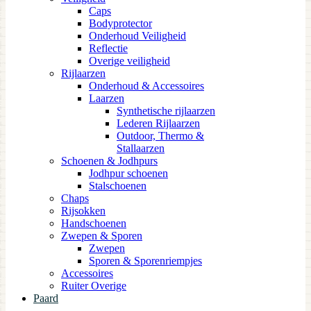
Caps
Bodyprotector
Onderhoud Veiligheid
Reflectie
Overige veiligheid
Rijlaarzen
Onderhoud & Accessoires
Laarzen
Synthetische rijlaarzen
Lederen Rijlaarzen
Outdoor, Thermo &
Stallaarzen
Schoenen & Jodhpurs
Jodhpur schoenen
Stalschoenen
Chaps
Rijsokken
Handschoenen
Zwepen & Sporen
Zwepen
Sporen & Sporenriempjes
Accessoires
Ruiter Overige
Paard