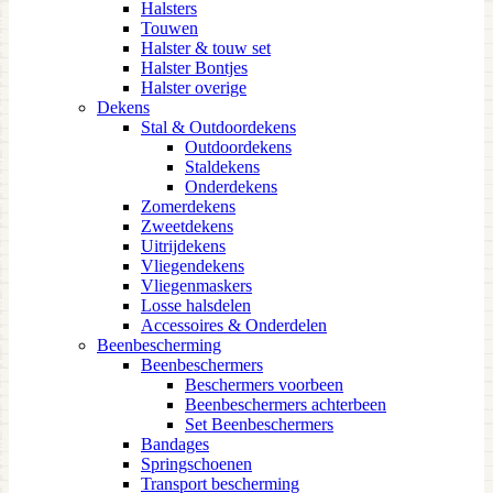
Halsters
Touwen
Halster & touw set
Halster Bontjes
Halster overige
Dekens
Stal & Outdoordekens
Outdoordekens
Staldekens
Onderdekens
Zomerdekens
Zweetdekens
Uitrijdekens
Vliegendekens
Vliegenmaskers
Losse halsdelen
Accessoires & Onderdelen
Beenbescherming
Beenbeschermers
Beschermers voorbeen
Beenbeschermers achterbeen
Set Beenbeschermers
Bandages
Springschoenen
Transport bescherming