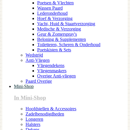
Poetsen & Vlechten
Wassen Paard
Lederonderhoud
Hoef & Verzorging
Vacht, Huid & Staartverzorging
Medische & Verzorging
Geur & Zomerspray's
Beloning & Supplementen
Toiletteren, Scheren & Onderhoud
Poetskisten & Sets
Wedstrijd
Anti-Vliegen
Vliegendekens
Vliegenmaskers
Overige Anti-vliegen
Paard Overige
Mini-Shop
In Mini-Shop
Hoofdstellen & Accessoires
Zadelbenodigdheden
Longeren
Halsters
Dekens