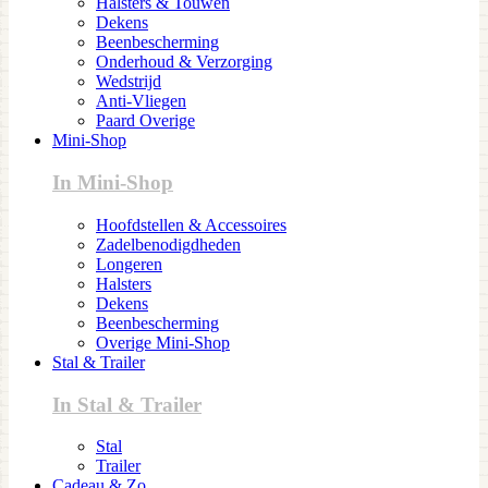
Halsters & Touwen
Dekens
Beenbescherming
Onderhoud & Verzorging
Wedstrijd
Anti-Vliegen
Paard Overige
Mini-Shop
In Mini-Shop
Hoofdstellen & Accessoires
Zadelbenodigdheden
Longeren
Halsters
Dekens
Beenbescherming
Overige Mini-Shop
Stal & Trailer
In Stal & Trailer
Stal
Trailer
Cadeau & Zo