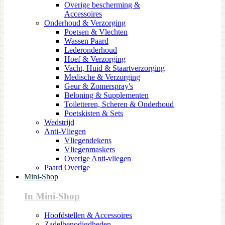
Overige bescherming &
Accessoires
Onderhoud & Verzorging
Poetsen & Vlechten
Wassen Paard
Lederonderhoud
Hoef & Verzorging
Vacht, Huid & Staartverzorging
Medische & Verzorging
Geur & Zomerspray's
Beloning & Supplementen
Toiletteren, Scheren & Onderhoud
Poetskisten & Sets
Wedstrijd
Anti-Vliegen
Vliegendekens
Vliegenmaskers
Overige Anti-vliegen
Paard Overige
Mini-Shop
In Mini-Shop
Hoofdstellen & Accessoires
Zadelbenodigdheden