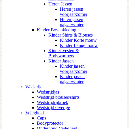
Heren Jassen
Heren jassen
voorjaar/zomer
Heren jassen
najaar/winter
Kinder Bovenkleding
Kinder Shirts & Blouses
Kinder Korte mouw
Kinder Lange mouw
Kinder Vesten &
Bodywarmers
Kinder Jassen
Kinder jassen
voorjaar/zomer
Kinder jassen
najaar/winter
Wedstrijd
Wedstrijdjas
Wedstrijd blouses/shirts
Wedstrijdrijbroek
Wedstrijd Overige
Veiligheid
Caps
Bodyprotector
Onderhoud Veiligheid