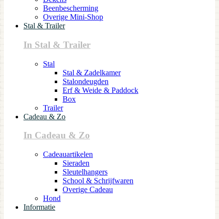
Beenbescherming
Overige Mini-Shop
Stal & Trailer
In Stal & Trailer
Stal
Stal & Zadelkamer
Stalondeugden
Erf & Weide & Paddock
Box
Trailer
Cadeau & Zo
In Cadeau & Zo
Cadeauartikelen
Sieraden
Sleutelhangers
School & Schrijfwaren
Overige Cadeau
Hond
Informatie