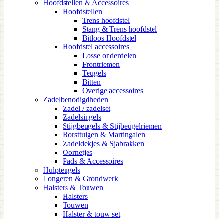
Hoofdstellen & Accessoires
Hoofdstellen
Trens hoofdstel
Stang & Trens hoofdstel
Bitloos Hoofdstel
Hoofdstel accessoires
Losse onderdelen
Frontriemen
Teugels
Bitten
Overige accessoires
Zadelbenodigdheden
Zadel / zadelset
Zadelsingels
Stijgbeugels & Stijbeugelriemen
Borsttuigen & Martingalen
Zadeldekjes & Sjabrakken
Oornetjes
Pads & Accessoires
Hulpteugels
Longeren & Grondwerk
Halsters & Touwen
Halsters
Touwen
Halster & touw set