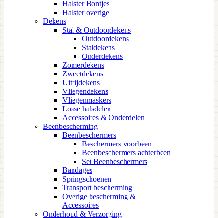
Halster Bontjes
Halster overige
Dekens
Stal & Outdoordekens
Outdoordekens
Staldekens
Onderdekens
Zomerdekens
Zweetdekens
Uitrijdekens
Vliegendekens
Vliegenmaskers
Losse halsdelen
Accessoires & Onderdelen
Beenbescherming
Beenbeschermers
Beschermers voorbeen
Beenbeschermers achterbeen
Set Beenbeschermers
Bandages
Springschoenen
Transport bescherming
Overige bescherming &
Accessoires
Onderhoud & Verzorging