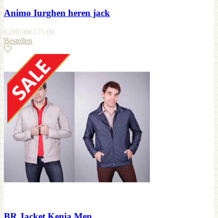
Animo Iurghen heren jack
€
299,00
€
175,00
Bestellen
BR Jacket Kenia Men