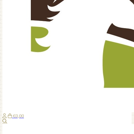
€0,00
Zoeken