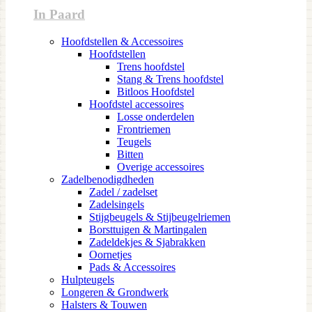
In Paard
Hoofdstellen & Accessoires
Hoofdstellen
Trens hoofdstel
Stang & Trens hoofdstel
Bitloos Hoofdstel
Hoofdstel accessoires
Losse onderdelen
Frontriemen
Teugels
Bitten
Overige accessoires
Zadelbenodigdheden
Zadel / zadelset
Zadelsingels
Stijgbeugels & Stijbeugelriemen
Borsttuigen & Martingalen
Zadeldekjes & Sjabrakken
Oornetjes
Pads & Accessoires
Hulpteugels
Longeren & Grondwerk
Halsters & Touwen