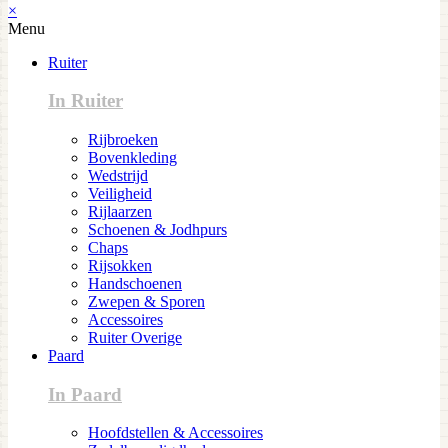
×
Menu
Ruiter
In Ruiter
Rijbroeken
Bovenkleding
Wedstrijd
Veiligheid
Rijlaarzen
Schoenen & Jodhpurs
Chaps
Rijsokken
Handschoenen
Zwepen & Sporen
Accessoires
Ruiter Overige
Paard
In Paard
Hoofdstellen & Accessoires