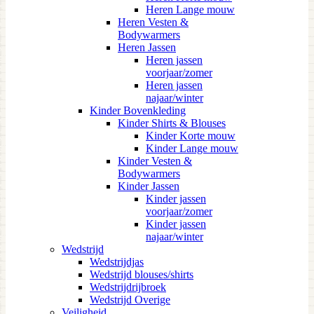
Heren Lange mouw
Heren Vesten &
Bodywarmers
Heren Jassen
Heren jassen
voorjaar/zomer
Heren jassen
najaar/winter
Kinder Bovenkleding
Kinder Shirts & Blouses
Kinder Korte mouw
Kinder Lange mouw
Kinder Vesten &
Bodywarmers
Kinder Jassen
Kinder jassen
voorjaar/zomer
Kinder jassen
najaar/winter
Wedstrijd
Wedstrijdjas
Wedstrijd blouses/shirts
Wedstrijdrijbroek
Wedstrijd Overige
Veiligheid