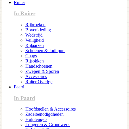
Ruiter
In Ruiter
Rijbroeken
Bovenkleding
Wedstrijd
Veiligheid
Rijlaarzen
Schoenen & Jodhpurs
Chaps
Rijsokken
Handschoenen
Zwepen & Sporen
Accessoires
Ruiter Overige
Paard
In Paard
Hoofdstellen & Accessoires
Zadelbenodigdheden
Hulpteugels
Longeren & Grondwerk