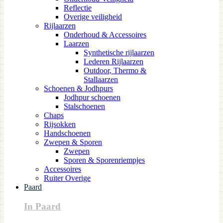
Reflectie
Overige veiligheid
Rijlaarzen
Onderhoud & Accessoires
Laarzen
Synthetische rijlaarzen
Lederen Rijlaarzen
Outdoor, Thermo &
Stallaarzen
Schoenen & Jodhpurs
Jodhpur schoenen
Stalschoenen
Chaps
Rijsokken
Handschoenen
Zwepen & Sporen
Zwepen
Sporen & Sporenriempjes
Accessoires
Ruiter Overige
Paard
In Paard