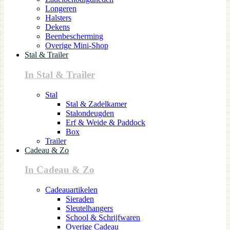
Longeren
Halsters
Dekens
Beenbescherming
Overige Mini-Shop
Stal & Trailer
In Stal & Trailer
Stal
Stal & Zadelkamer
Stalondeugden
Erf & Weide & Paddock
Box
Trailer
Cadeau & Zo
In Cadeau & Zo
Cadeauartikelen
Sieraden
Sleutelhangers
School & Schrijfwaren
Overige Cadeau