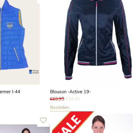
rmer I-44
Blouson -Active 19-
€
69,95
€
54,95
Bestellen