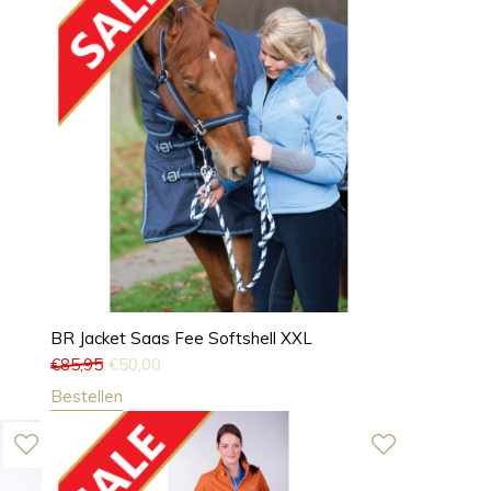
BR Jacket Saas Fee Softshell XXL
€
85,95
€
50,00
Bestellen