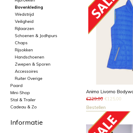
Rijbroeken
Bovenkleding
Wedstrijd
Veiligheid
Rijlaarzen
Schoenen & Jodhpurs
Chaps
Rijsokken
Handschoenen
Zwepen & Sporen
Accessoires
Ruiter Overige
Paard
Animo Livorno Bodywa
Mini-Shop
€
229,00
€
125,00
Stal & Trailer
Cadeau & Zo
Bestellen
Informatie