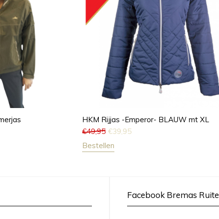
merjas
HKM Rijjas -Emperor- BLAUW mt XL
€
49,95
€
39,95
Bestellen
Facebook Bremas Ruite