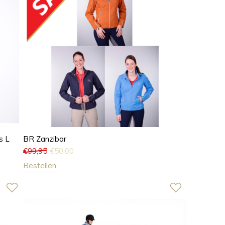
s L
BR Zanzibar
€
99,95
€
50,00
Bestellen