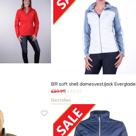
BR soft shell damesvest/jack Everglade
€
89,95
€
49,95
Bestellen