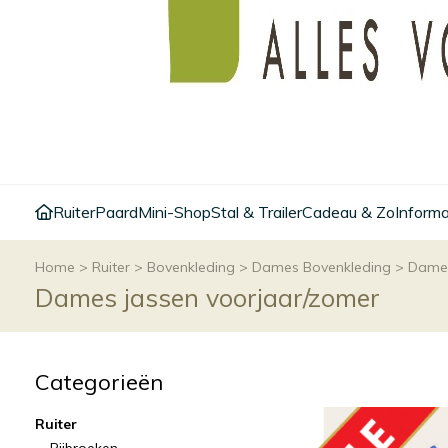
Ruiter
Paard
Mini-Shop
Stal & Trailer
Cadeau & Zo
Informa
Home
>
Ruiter
>
Bovenkleding
>
Dames Bovenkleding
>
Dames
Dames jassen voorjaar/zomer
Categorieën
Ruiter