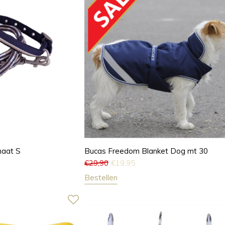
aat S
Bucas Freedom Blanket Dog mt 30
€
29,90
€
19,95
Bestellen