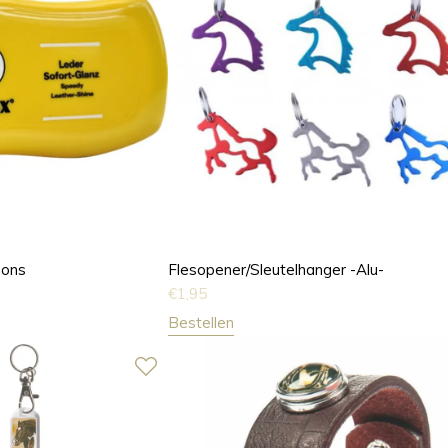
pons
Flesopener/Sleutelhanger -Alu-
€
1,95
Bestellen