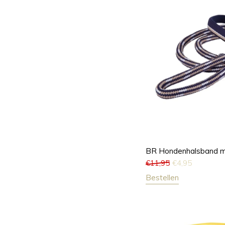
BR Hondenhalsband m
€
11,95
€
4,95
Bestellen