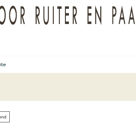
tie
ond