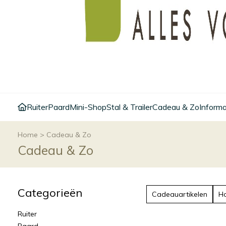
Ruiter
Paard
Mini-Shop
Stal & Trailer
Cadeau & Zo
Informa
Home
>
Cadeau & Zo
Cadeau & Zo
Categorieën
Cadeauartikelen
H
Ruiter