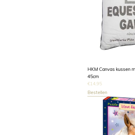
HKM Canvas kussen met
45cm
€
14,95
Bestellen