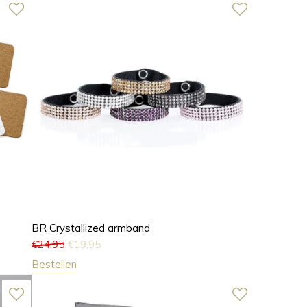
BR Crystallized armband
€
24,95
€
19,95
Bestellen