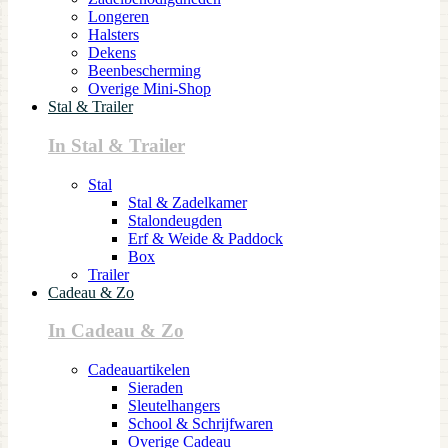
Longeren
Halsters
Dekens
Beenbescherming
Overige Mini-Shop
Stal & Trailer
In Stal & Trailer
Stal
Stal & Zadelkamer
Stalondeugden
Erf & Weide & Paddock
Box
Trailer
Cadeau & Zo
In Cadeau & Zo
Cadeauartikelen
Sieraden
Sleutelhangers
School & Schrijfwaren
Overige Cadeau