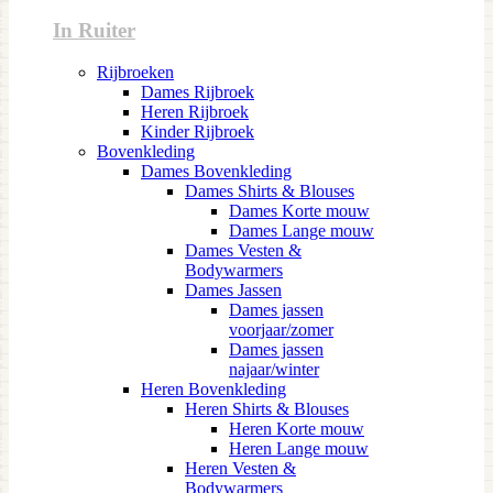
In Ruiter
Rijbroeken
Dames Rijbroek
Heren Rijbroek
Kinder Rijbroek
Bovenkleding
Dames Bovenkleding
Dames Shirts & Blouses
Dames Korte mouw
Dames Lange mouw
Dames Vesten &
Bodywarmers
Dames Jassen
Dames jassen
voorjaar/zomer
Dames jassen
najaar/winter
Heren Bovenkleding
Heren Shirts & Blouses
Heren Korte mouw
Heren Lange mouw
Heren Vesten &
Bodywarmers