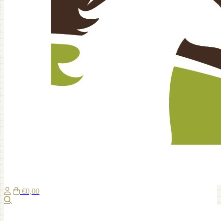
€0,00
Zoeken