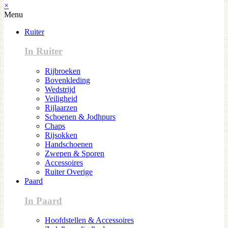
×
Menu
Ruiter
In Ruiter
Rijbroeken
Bovenkleding
Wedstrijd
Veiligheid
Rijlaarzen
Schoenen & Jodhpurs
Chaps
Rijsokken
Handschoenen
Zwepen & Sporen
Accessoires
Ruiter Overige
Paard
In Paard
Hoofdstellen & Accessoires