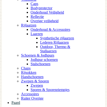
Caps
Bodyprotector
Onderhoud Veiligheid
Reflectie
Overige veiligheid
Rijlaarzen
Onderhoud & Accessoires
Laarzen
Synthetische rijlaarzen
Lederen Rijlaarzen
Outdoor, Thermo &
Stallaarzen
Schoenen & Jodhpurs
Jodhpur schoenen
Stalschoenen
Chaps
Rijsokken
Handschoenen
Zwepen & Sporen
Zwepen
Sporen & Sporenriempjes
Accessoires
Ruiter Overige
Paard