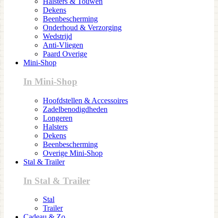
Halsters & Touwen
Dekens
Beenbescherming
Onderhoud & Verzorging
Wedstrijd
Anti-Vliegen
Paard Overige
Mini-Shop
In Mini-Shop
Hoofdstellen & Accessoires
Zadelbenodigdheden
Longeren
Halsters
Dekens
Beenbescherming
Overige Mini-Shop
Stal & Trailer
In Stal & Trailer
Stal
Trailer
Cadeau & Zo