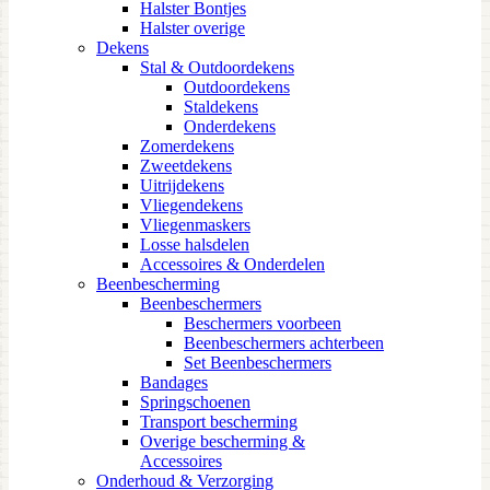
Halster Bontjes
Halster overige
Dekens
Stal & Outdoordekens
Outdoordekens
Staldekens
Onderdekens
Zomerdekens
Zweetdekens
Uitrijdekens
Vliegendekens
Vliegenmaskers
Losse halsdelen
Accessoires & Onderdelen
Beenbescherming
Beenbeschermers
Beschermers voorbeen
Beenbeschermers achterbeen
Set Beenbeschermers
Bandages
Springschoenen
Transport bescherming
Overige bescherming &
Accessoires
Onderhoud & Verzorging