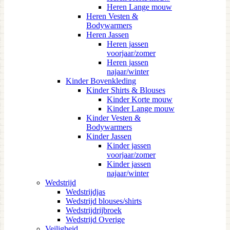
Heren Lange mouw
Heren Vesten &
Bodywarmers
Heren Jassen
Heren jassen
voorjaar/zomer
Heren jassen
najaar/winter
Kinder Bovenkleding
Kinder Shirts & Blouses
Kinder Korte mouw
Kinder Lange mouw
Kinder Vesten &
Bodywarmers
Kinder Jassen
Kinder jassen
voorjaar/zomer
Kinder jassen
najaar/winter
Wedstrijd
Wedstrijdjas
Wedstrijd blouses/shirts
Wedstrijdrijbroek
Wedstrijd Overige
Veiligheid