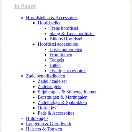
In Paard
Hoofdstellen & Accessoires
Hoofdstellen
Trens hoofdstel
Stang & Trens hoofdstel
Bitloos Hoofdstel
Hoofdstel accessoires
Losse onderdelen
Frontriemen
Teugels
Bitten
Overige accessoires
Zadelbenodigdheden
Zadel / zadelset
Zadelsingels
Stijgbeugels & Stijbeugelriemen
Borsttuigen & Martingalen
Zadeldekjes & Sjabrakken
Oornetjes
Pads & Accessoires
Hulpteugels
Longeren & Grondwerk
Halsters & Touwen