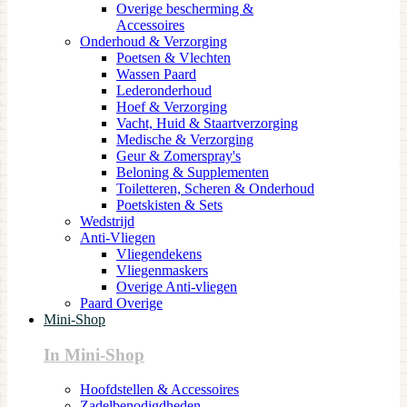
Overige bescherming &
Accessoires
Onderhoud & Verzorging
Poetsen & Vlechten
Wassen Paard
Lederonderhoud
Hoef & Verzorging
Vacht, Huid & Staartverzorging
Medische & Verzorging
Geur & Zomerspray's
Beloning & Supplementen
Toiletteren, Scheren & Onderhoud
Poetskisten & Sets
Wedstrijd
Anti-Vliegen
Vliegendekens
Vliegenmaskers
Overige Anti-vliegen
Paard Overige
Mini-Shop
In Mini-Shop
Hoofdstellen & Accessoires
Zadelbenodigdheden