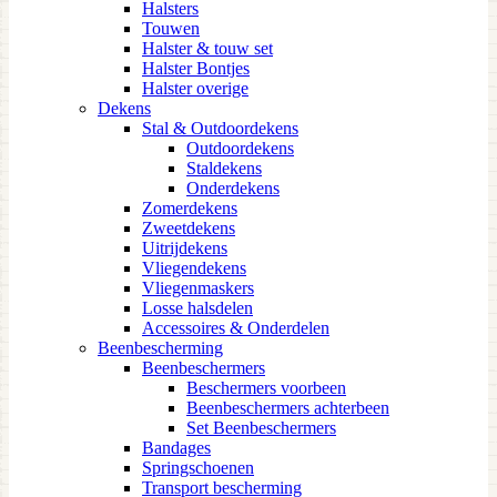
Halsters
Touwen
Halster & touw set
Halster Bontjes
Halster overige
Dekens
Stal & Outdoordekens
Outdoordekens
Staldekens
Onderdekens
Zomerdekens
Zweetdekens
Uitrijdekens
Vliegendekens
Vliegenmaskers
Losse halsdelen
Accessoires & Onderdelen
Beenbescherming
Beenbeschermers
Beschermers voorbeen
Beenbeschermers achterbeen
Set Beenbeschermers
Bandages
Springschoenen
Transport bescherming