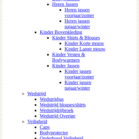
Heren Jassen
Heren jassen
voorjaar/zomer
Heren jassen
najaar/winter
Kinder Bovenkleding
Kinder Shirts & Blouses
Kinder Korte mouw
Kinder Lange mouw
Kinder Vesten &
Bodywarmers
Kinder Jassen
Kinder jassen
voorjaar/zomer
Kinder jassen
najaar/winter
Wedstrijd
Wedstrijdjas
Wedstrijd blouses/shirts
Wedstrijdrijbroek
Wedstrijd Overige
Veiligheid
Caps
Bodyprotector
Onderhoud Veiligheid