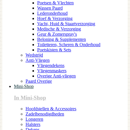
Poetsen & Vlechten
Wassen Paard
Lederonderhoud
Hoef & Verzorging
Vacht, Huid & Staartverzorging
Medische & Verzorging
Geur & Zomerspray's
Beloning & Supplementen
Toiletteren, Scheren & Onderhoud
Poetskisten & Sets
Wedstrijd
Anti-Vliegen
Vliegendekens
Vliegenmaskers
Overige Anti-vliegen
Paard Overige
Mini-Shop
In Mini-Shop
Hoofdstellen & Accessoires
Zadelbenodigdheden
Longeren
Halsters
Dekens