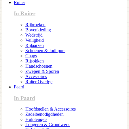
Ruiter
In Ruiter
Rijbroeken
Bovenkleding
Wedstrijd
Veiligheid
Rijlaarzen
Schoenen & Jodhpurs
Chaps
Rijsokken
Handschoenen
Zwepen & Sporen
Accessoires
Ruiter Overige
Paard
In Paard
Hoofdstellen & Accessoires
Zadelbenodigdheden
Hulpteugels
Longeren & Grondwerk