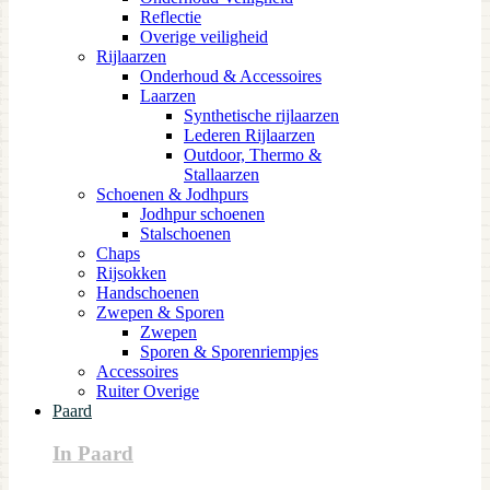
Reflectie
Overige veiligheid
Rijlaarzen
Onderhoud & Accessoires
Laarzen
Synthetische rijlaarzen
Lederen Rijlaarzen
Outdoor, Thermo &
Stallaarzen
Schoenen & Jodhpurs
Jodhpur schoenen
Stalschoenen
Chaps
Rijsokken
Handschoenen
Zwepen & Sporen
Zwepen
Sporen & Sporenriempjes
Accessoires
Ruiter Overige
Paard
In Paard