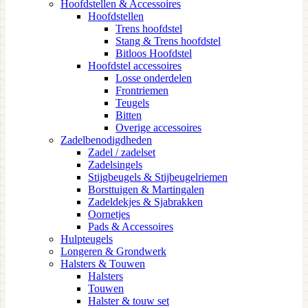
Hoofdstellen & Accessoires
Hoofdstellen
Trens hoofdstel
Stang & Trens hoofdstel
Bitloos Hoofdstel
Hoofdstel accessoires
Losse onderdelen
Frontriemen
Teugels
Bitten
Overige accessoires
Zadelbenodigdheden
Zadel / zadelset
Zadelsingels
Stijgbeugels & Stijbeugelriemen
Borsttuigen & Martingalen
Zadeldekjes & Sjabrakken
Oornetjes
Pads & Accessoires
Hulpteugels
Longeren & Grondwerk
Halsters & Touwen
Halsters
Touwen
Halster & touw set