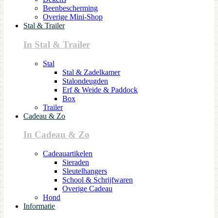
Beenbescherming
Overige Mini-Shop
Stal & Trailer
In Stal & Trailer
Stal
Stal & Zadelkamer
Stalondeugden
Erf & Weide & Paddock
Box
Trailer
Cadeau & Zo
In Cadeau & Zo
Cadeauartikelen
Sieraden
Sleutelhangers
School & Schrijfwaren
Overige Cadeau
Hond
Informatie