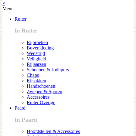
×
Menu
Ruiter
In Ruiter
Rijbroeken
Bovenkleding
Wedstrijd
Veiligheid
Rijlaarzen
Schoenen & Jodhpurs
Chaps
Rijsokken
Handschoenen
Zwepen & Sporen
Accessoires
Ruiter Overige
Paard
In Paard
Hoofdstellen & Accessoires