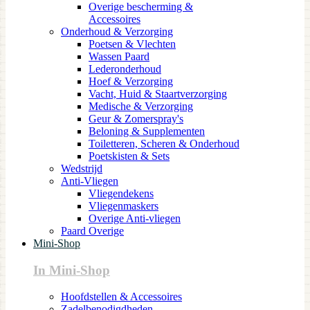
Overige bescherming &
Accessoires
Onderhoud & Verzorging
Poetsen & Vlechten
Wassen Paard
Lederonderhoud
Hoef & Verzorging
Vacht, Huid & Staartverzorging
Medische & Verzorging
Geur & Zomerspray's
Beloning & Supplementen
Toiletteren, Scheren & Onderhoud
Poetskisten & Sets
Wedstrijd
Anti-Vliegen
Vliegendekens
Vliegenmaskers
Overige Anti-vliegen
Paard Overige
Mini-Shop
In Mini-Shop
Hoofdstellen & Accessoires
Zadelbenodigdheden