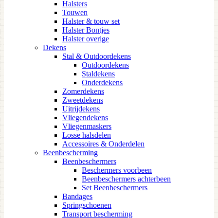
Halsters
Touwen
Halster & touw set
Halster Bontjes
Halster overige
Dekens
Stal & Outdoordekens
Outdoordekens
Staldekens
Onderdekens
Zomerdekens
Zweetdekens
Uitrijdekens
Vliegendekens
Vliegenmaskers
Losse halsdelen
Accessoires & Onderdelen
Beenbescherming
Beenbeschermers
Beschermers voorbeen
Beenbeschermers achterbeen
Set Beenbeschermers
Bandages
Springschoenen
Transport bescherming