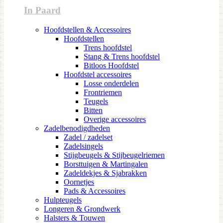
In Paard
Hoofdstellen & Accessoires
Hoofdstellen
Trens hoofdstel
Stang & Trens hoofdstel
Bitloos Hoofdstel
Hoofdstel accessoires
Losse onderdelen
Frontriemen
Teugels
Bitten
Overige accessoires
Zadelbenodigdheden
Zadel / zadelset
Zadelsingels
Stijgbeugels & Stijbeugelriemen
Borsttuigen & Martingalen
Zadeldekjes & Sjabrakken
Oornetjes
Pads & Accessoires
Hulpteugels
Longeren & Grondwerk
Halsters & Touwen