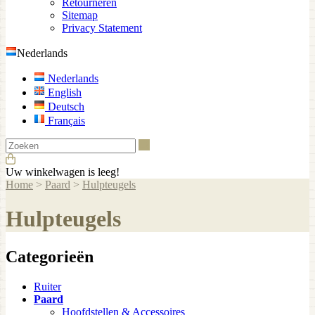
Retourneren
Sitemap
Privacy Statement
Nederlands
Nederlands
English
Deutsch
Français
Zoeken
Uw winkelwagen is leeg!
Home
>
Paard
>
Hulpteugels
Hulpteugels
Categorieën
Ruiter
Paard
Hoofdstellen & Accessoires