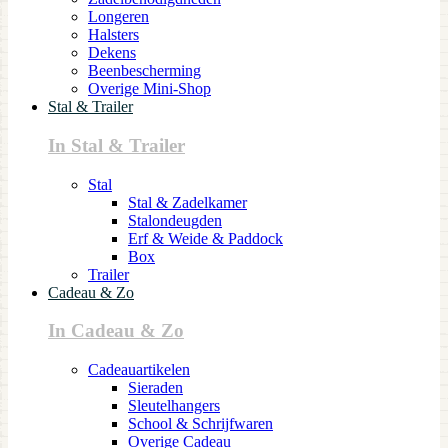
Longeren
Halsters
Dekens
Beenbescherming
Overige Mini-Shop
Stal & Trailer
In Stal & Trailer
Stal
Stal & Zadelkamer
Stalondeugden
Erf & Weide & Paddock
Box
Trailer
Cadeau & Zo
In Cadeau & Zo
Cadeauartikelen
Sieraden
Sleutelhangers
School & Schrijfwaren
Overige Cadeau