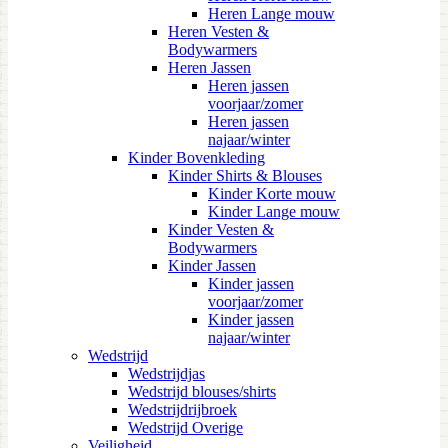
Heren Lange mouw
Heren Vesten &
Bodywarmers
Heren Jassen
Heren jassen
voorjaar/zomer
Heren jassen
najaar/winter
Kinder Bovenkleding
Kinder Shirts & Blouses
Kinder Korte mouw
Kinder Lange mouw
Kinder Vesten &
Bodywarmers
Kinder Jassen
Kinder jassen
voorjaar/zomer
Kinder jassen
najaar/winter
Wedstrijd
Wedstrijdjas
Wedstrijd blouses/shirts
Wedstrijdrijbroek
Wedstrijd Overige
Veiligheid