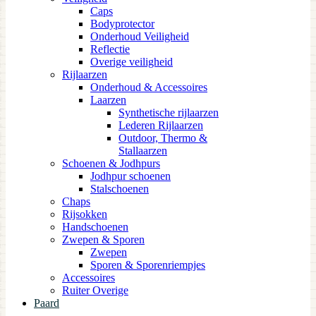
Caps
Bodyprotector
Onderhoud Veiligheid
Reflectie
Overige veiligheid
Rijlaarzen
Onderhoud & Accessoires
Laarzen
Synthetische rijlaarzen
Lederen Rijlaarzen
Outdoor, Thermo &
Stallaarzen
Schoenen & Jodhpurs
Jodhpur schoenen
Stalschoenen
Chaps
Rijsokken
Handschoenen
Zwepen & Sporen
Zwepen
Sporen & Sporenriempjes
Accessoires
Ruiter Overige
Paard