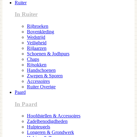
Ruiter
In Ruiter
Rijbroeken
Bovenkleding
Wedstrijd
Veiligheid
Rijlaarzen
Schoenen & Jodhpurs
Chaps
Rijsokken
Handschoenen
Zwepen & Sporen
Accessoires
Ruiter Overige
Paard
In Paard
Hoofdstellen & Accessoires
Zadelbenodigdheden
Hulpteugels
Longeren & Grondwerk