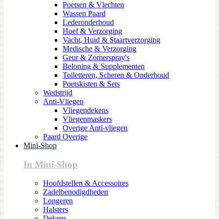
Poetsen & Vlechten
Wassen Paard
Lederonderhoud
Hoef & Verzorging
Vacht, Huid & Staartverzorging
Medische & Verzorging
Geur & Zomerspray's
Beloning & Supplementen
Toiletteren, Scheren & Onderhoud
Poetskisten & Sets
Wedstrijd
Anti-Vliegen
Vliegendekens
Vliegenmaskers
Overige Anti-vliegen
Paard Overige
Mini-Shop
In Mini-Shop
Hoofdstellen & Accessoires
Zadelbenodigdheden
Longeren
Halsters
Dekens