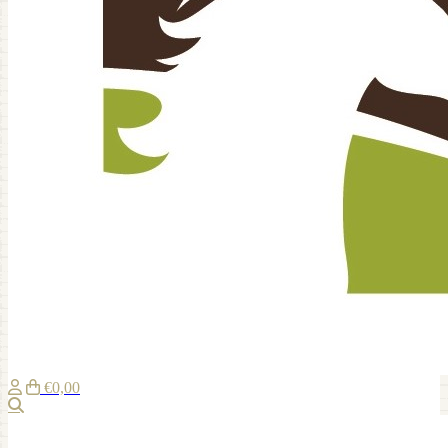
€0,00
Zoeken