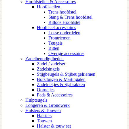
Hoofdstellen & Accessoires
Hoofdstellen
Trens hoofdstel
Stang & Trens hoofdstel
Bitloos Hoofdstel
Hoofdstel accessoires
Losse onderdelen
Frontriemen
Teugels
Bitten
Overige accessoires
Zadelbenodigdheden
Zadel / zadelset
Zadelsingels
Stijgbeugels & Stijbeugelriemen
Borsttuigen & Martingalen
Zadeldekjes & Sjabrakken
Oornetjes
Pads & Accessoires
Hulpteugels
Longeren & Grondwerk
Halsters & Touwen
Halsters
Touwen
Halster & touw set