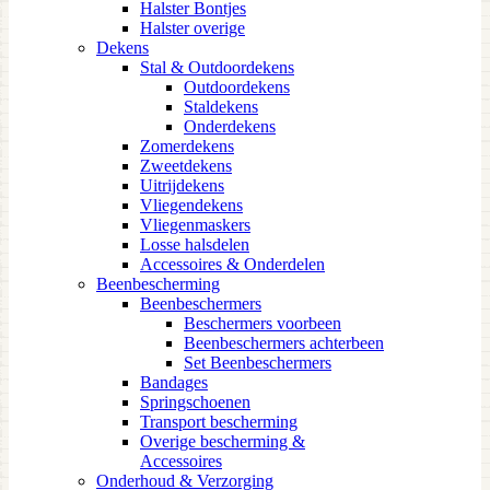
Halster Bontjes
Halster overige
Dekens
Stal & Outdoordekens
Outdoordekens
Staldekens
Onderdekens
Zomerdekens
Zweetdekens
Uitrijdekens
Vliegendekens
Vliegenmaskers
Losse halsdelen
Accessoires & Onderdelen
Beenbescherming
Beenbeschermers
Beschermers voorbeen
Beenbeschermers achterbeen
Set Beenbeschermers
Bandages
Springschoenen
Transport bescherming
Overige bescherming &
Accessoires
Onderhoud & Verzorging