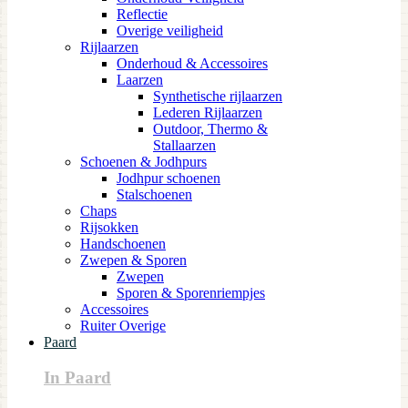
Reflectie
Overige veiligheid
Rijlaarzen
Onderhoud & Accessoires
Laarzen
Synthetische rijlaarzen
Lederen Rijlaarzen
Outdoor, Thermo &
Stallaarzen
Schoenen & Jodhpurs
Jodhpur schoenen
Stalschoenen
Chaps
Rijsokken
Handschoenen
Zwepen & Sporen
Zwepen
Sporen & Sporenriempjes
Accessoires
Ruiter Overige
Paard
In Paard