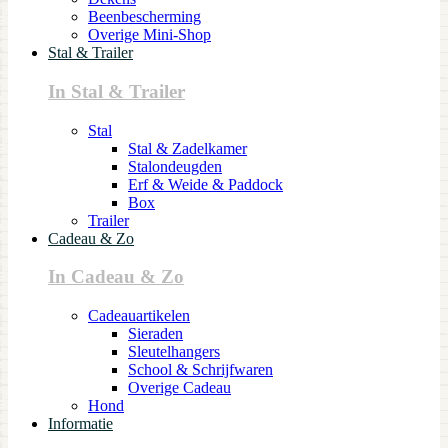
Beenbescherming
Overige Mini-Shop
Stal & Trailer
In Stal & Trailer
Stal
Stal & Zadelkamer
Stalondeugden
Erf & Weide & Paddock
Box
Trailer
Cadeau & Zo
In Cadeau & Zo
Cadeauartikelen
Sieraden
Sleutelhangers
School & Schrijfwaren
Overige Cadeau
Hond
Informatie