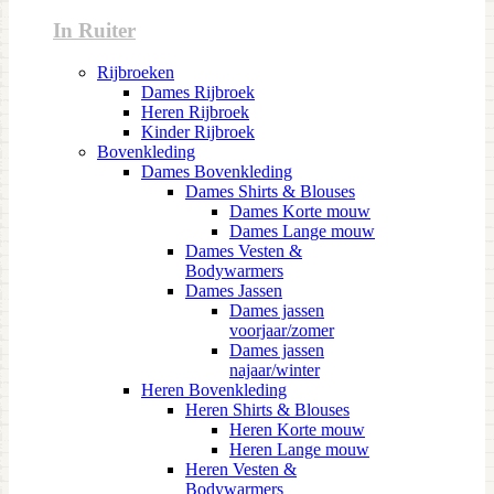
In Ruiter
Rijbroeken
Dames Rijbroek
Heren Rijbroek
Kinder Rijbroek
Bovenkleding
Dames Bovenkleding
Dames Shirts & Blouses
Dames Korte mouw
Dames Lange mouw
Dames Vesten &
Bodywarmers
Dames Jassen
Dames jassen
voorjaar/zomer
Dames jassen
najaar/winter
Heren Bovenkleding
Heren Shirts & Blouses
Heren Korte mouw
Heren Lange mouw
Heren Vesten &
Bodywarmers