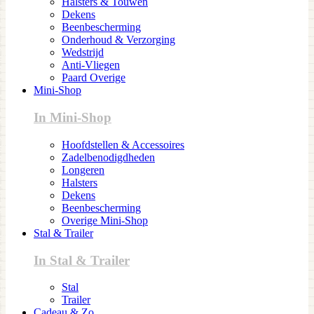
Halsters & Touwen
Dekens
Beenbescherming
Onderhoud & Verzorging
Wedstrijd
Anti-Vliegen
Paard Overige
Mini-Shop
In Mini-Shop
Hoofdstellen & Accessoires
Zadelbenodigdheden
Longeren
Halsters
Dekens
Beenbescherming
Overige Mini-Shop
Stal & Trailer
In Stal & Trailer
Stal
Trailer
Cadeau & Zo