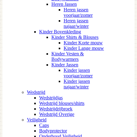
Heren Jassen
Heren jassen
voorjaar/zomer
Heren jassen
najaar/winter
Kinder Bovenkleding
Kinder Shirts & Blouses
Kinder Korte mouw
Kinder Lange mouw
Kinder Vesten &
Bodywarmers
Kinder Jassen
Kinder jassen
voorjaar/zomer
Kinder jassen
najaar/winter
Wedstrijd
Wedstrijdjas
Wedstrijd blouses/shirts
Wedstrijdrijbroek
Wedstrijd Overige
Veiligheid
Caps
Bodyprotector
Onderhoud Veiligheid