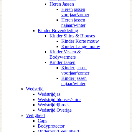
Heren Jassen
Heren jassen
voorjaar/zomer
Heren jassen
najaar/winter
Kinder Bovenkleding
Kinder Shirts & Blouses
Kinder Korte mouw
Kinder Lange mouw
Kinder Vesten &
Bodywarmers
Kinder Jassen
Kinder jassen
voorjaar/zomer
Kinder jassen
najaar/winter
Wedstrijd
Wedstrijdjas
Wedstrijd blouses/shirts
Wedstrijdrijbroek
Wedstrijd Overige
Veiligheid
Caps
Bodyprotector
Onderhoud Veiligheid