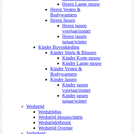
Heren Lange mouw
Heren Vesten &
Bodywarmers
Heren Jassen
Heren jassen
voorjaar/zomer
Heren jassen
najaar/winter
Kinder Bovenkleding
Kinder Shirts & Blouses
Kinder Korte mouw
Kinder Lange mouw
Kinder Vesten &
Bodywarmers
Kinder Jassen
Kinder jassen
voorjaar/zomer
Kinder jassen
najaar/winter
Wedstrijd
Wedstrijdjas
Wedstrijd blouses/shirts
Wedstrijdrijbroek
Wedstrijd Overige
Veiligheid