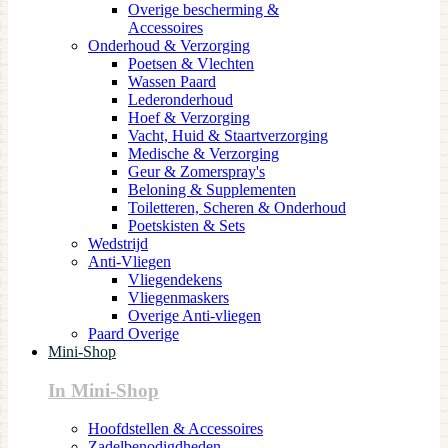
Overige bescherming &
Accessoires
Onderhoud & Verzorging
Poetsen & Vlechten
Wassen Paard
Lederonderhoud
Hoef & Verzorging
Vacht, Huid & Staartverzorging
Medische & Verzorging
Geur & Zomerspray's
Beloning & Supplementen
Toiletteren, Scheren & Onderhoud
Poetskisten & Sets
Wedstrijd
Anti-Vliegen
Vliegendekens
Vliegenmaskers
Overige Anti-vliegen
Paard Overige
Mini-Shop
In Mini-Shop
Hoofdstellen & Accessoires
Zadelbenodigdheden