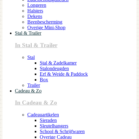
Longeren
Halsters
Dekens
Beenbescherming
Overige Mini-Shop
Stal & Trailer
In Stal & Trailer
Stal
Stal & Zadelkamer
Stalondeugden
Erf & Weide & Paddock
Box
Trailer
Cadeau & Zo
In Cadeau & Zo
Cadeauartikelen
Sieraden
Sleutelhangers
School & Schrijfwaren
Overige Cadeau