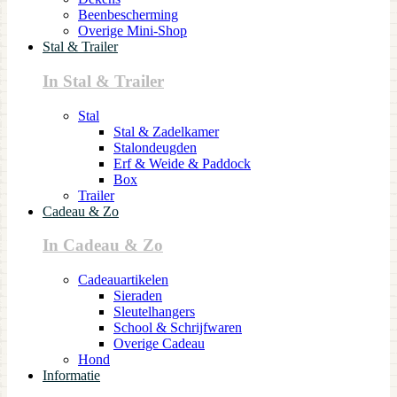
Beenbescherming
Overige Mini-Shop
Stal & Trailer
In Stal & Trailer
Stal
Stal & Zadelkamer
Stalondeugden
Erf & Weide & Paddock
Box
Trailer
Cadeau & Zo
In Cadeau & Zo
Cadeauartikelen
Sieraden
Sleutelhangers
School & Schrijfwaren
Overige Cadeau
Hond
Informatie