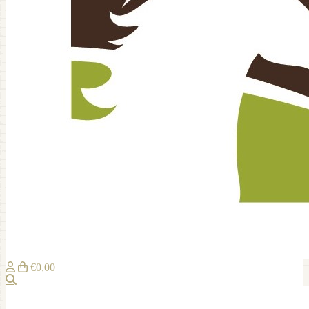
€0,00
Zoeken