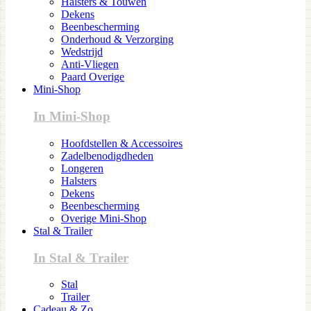
Halsters & Touwen
Dekens
Beenbescherming
Onderhoud & Verzorging
Wedstrijd
Anti-Vliegen
Paard Overige
Mini-Shop
In Mini-Shop
Hoofdstellen & Accessoires
Zadelbenodigdheden
Longeren
Halsters
Dekens
Beenbescherming
Overige Mini-Shop
Stal & Trailer
In Stal & Trailer
Stal
Trailer
Cadeau & Zo