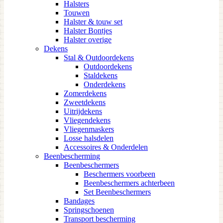
Halsters
Touwen
Halster & touw set
Halster Bontjes
Halster overige
Dekens
Stal & Outdoordekens
Outdoordekens
Staldekens
Onderdekens
Zomerdekens
Zweetdekens
Uitrijdekens
Vliegendekens
Vliegenmaskers
Losse halsdelen
Accessoires & Onderdelen
Beenbescherming
Beenbeschermers
Beschermers voorbeen
Beenbeschermers achterbeen
Set Beenbeschermers
Bandages
Springschoenen
Transport bescherming