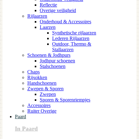
Reflectie
Overige veiligheid
Rijlaarzen
Onderhoud & Accessoires
Laarzen
Synthetische rijlaarzen
Lederen Rijlaarzen
Outdoor, Thermo &
Stallaarzen
Schoenen & Jodhpurs
Jodhpur schoenen
Stalschoenen
Chaps
Rijsokken
Handschoenen
Zwepen & Sporen
Zwepen
Sporen & Sporenriempjes
Accessoires
Ruiter Overige
Paard
In Paard