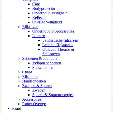
Caps
Bodyprotector
Onderhoud Veiligheid
Reflectie
Overige veiligheid
Rijlaarzen
Onderhoud & Accessoires
Laarzen
Synthetische rijlaarzen
Lederen Rijlaarzen
Outdoor, Thermo &
Stallaarzen
Schoenen & Jodhpurs
Jodhpur schoenen
Stalschoenen
Chaps
Rijsokken
Handschoenen
Zwepen & Sporen
Zwepen
Sporen & Sporenriempjes
Accessoires
Ruiter Overige
Paard