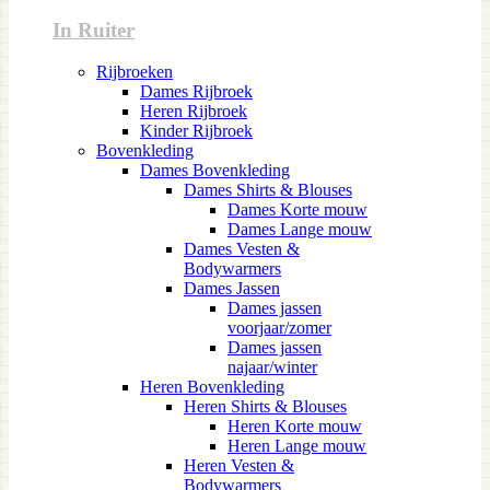
In Ruiter
Rijbroeken
Dames Rijbroek
Heren Rijbroek
Kinder Rijbroek
Bovenkleding
Dames Bovenkleding
Dames Shirts & Blouses
Dames Korte mouw
Dames Lange mouw
Dames Vesten &
Bodywarmers
Dames Jassen
Dames jassen
voorjaar/zomer
Dames jassen
najaar/winter
Heren Bovenkleding
Heren Shirts & Blouses
Heren Korte mouw
Heren Lange mouw
Heren Vesten &
Bodywarmers