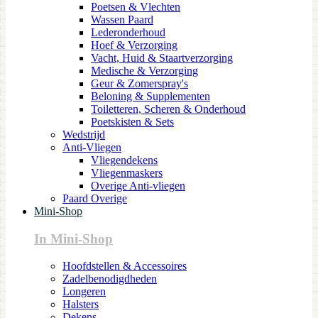
Poetsen & Vlechten
Wassen Paard
Lederonderhoud
Hoef & Verzorging
Vacht, Huid & Staartverzorging
Medische & Verzorging
Geur & Zomerspray's
Beloning & Supplementen
Toiletteren, Scheren & Onderhoud
Poetskisten & Sets
Wedstrijd
Anti-Vliegen
Vliegendekens
Vliegenmaskers
Overige Anti-vliegen
Paard Overige
Mini-Shop
In Mini-Shop
Hoofdstellen & Accessoires
Zadelbenodigdheden
Longeren
Halsters
Dekens