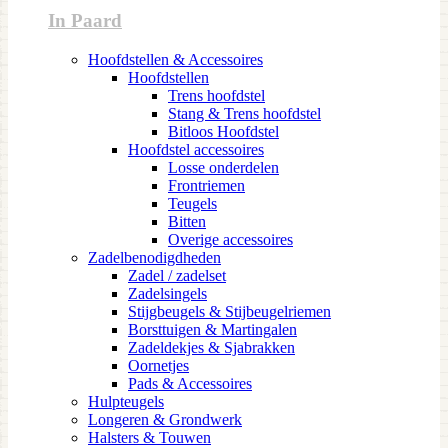
In Paard
Hoofdstellen & Accessoires
Hoofdstellen
Trens hoofdstel
Stang & Trens hoofdstel
Bitloos Hoofdstel
Hoofdstel accessoires
Losse onderdelen
Frontriemen
Teugels
Bitten
Overige accessoires
Zadelbenodigdheden
Zadel / zadelset
Zadelsingels
Stijgbeugels & Stijbeugelriemen
Borsttuigen & Martingalen
Zadeldekjes & Sjabrakken
Oornetjes
Pads & Accessoires
Hulpteugels
Longeren & Grondwerk
Halsters & Touwen