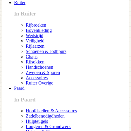
Ruiter
In Ruiter
Rijbroeken
Bovenkleding
Wedstrijd
Veiligheid
Rijlaarzen
Schoenen & Jodhpurs
Chaps
Rijsokken
Handschoenen
Zwepen & Sporen
Accessoires
Ruiter Overige
Paard
In Paard
Hoofdstellen & Accessoires
Zadelbenodigdheden
Hulpteugels
Longeren & Grondwerk