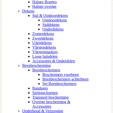
Halster Bontjes
Halster overige
Dekens
Stal & Outdoordekens
Outdoordekens
Staldekens
Onderdekens
Zomerdekens
Zweetdekens
Uitrijdekens
Vliegendekens
Vliegenmaskers
Losse halsdelen
Accessoires & Onderdelen
Beenbescherming
Beenbeschermers
Beschermers voorbeen
Beenbeschermers achterbeen
Set Beenbeschermers
Bandages
Springschoenen
Transport bescherming
Overige bescherming &
Accessoires
Onderhoud & Verzorging