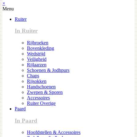
×
Menu
Ruiter
In Ruiter
Rijbroeken
Bovenkleding
Wedstrijd
Veiligheid
Rijlaarzen
Schoenen & Jodhpurs
Chaps
Rijsokken
Handschoenen
Zwepen & Sporen
Accessoires
Ruiter Overige
Paard
In Paard
Hoofdstellen & Accessoires