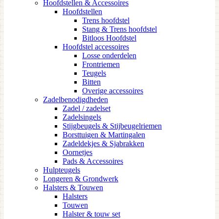
Hoofdstellen & Accessoires
Hoofdstellen
Trens hoofdstel
Stang & Trens hoofdstel
Bitloos Hoofdstel
Hoofdstel accessoires
Losse onderdelen
Frontriemen
Teugels
Bitten
Overige accessoires
Zadelbenodigdheden
Zadel / zadelset
Zadelsingels
Stijgbeugels & Stijbeugelriemen
Borsttuigen & Martingalen
Zadeldekjes & Sjabrakken
Oornetjes
Pads & Accessoires
Hulpteugels
Longeren & Grondwerk
Halsters & Touwen
Halsters
Touwen
Halster & touw set