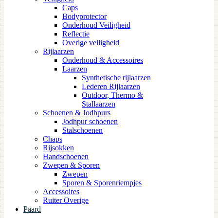
Caps
Bodyprotector
Onderhoud Veiligheid
Reflectie
Overige veiligheid
Rijlaarzen
Onderhoud & Accessoires
Laarzen
Synthetische rijlaarzen
Lederen Rijlaarzen
Outdoor, Thermo &
Stallaarzen
Schoenen & Jodhpurs
Jodhpur schoenen
Stalschoenen
Chaps
Rijsokken
Handschoenen
Zwepen & Sporen
Zwepen
Sporen & Sporenriempjes
Accessoires
Ruiter Overige
Paard