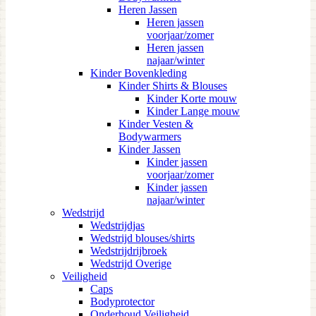
Heren Jassen
Heren jassen
voorjaar/zomer
Heren jassen
najaar/winter
Kinder Bovenkleding
Kinder Shirts & Blouses
Kinder Korte mouw
Kinder Lange mouw
Kinder Vesten &
Bodywarmers
Kinder Jassen
Kinder jassen
voorjaar/zomer
Kinder jassen
najaar/winter
Wedstrijd
Wedstrijdjas
Wedstrijd blouses/shirts
Wedstrijdrijbroek
Wedstrijd Overige
Veiligheid
Caps
Bodyprotector
Onderhoud Veiligheid