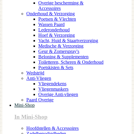
Overige bescherming &
Accessoires
Onderhoud & Verzorging
Poetsen & Vlechten
Wassen Paard
Lederonderhoud
Hoef & Verzorging
Vacht, Huid & Staartverzorging
Medische & Verzorging
Geur & Zomerspray's
Beloning & Supplementen
Toiletteren, Scheren & Onderhoud
Poetskisten & Sets
Wedstrijd
Anti-Vliegen
Vliegendekens
Vliegenmaskers
Overige Anti-vliegen
Paard Overige
Mini-Shop
In Mini-Shop
Hoofdstellen & Accessoires
Zadelbenodigdheden