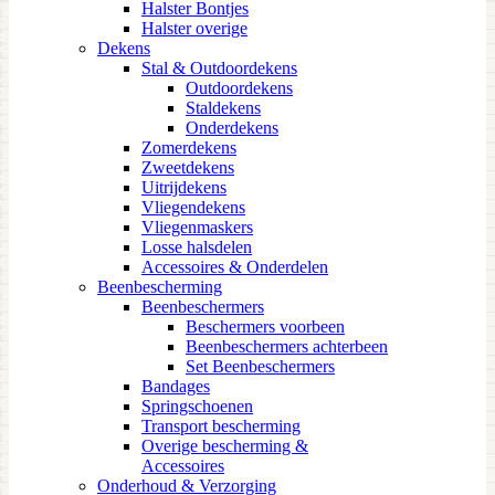
Halster Bontjes
Halster overige
Dekens
Stal & Outdoordekens
Outdoordekens
Staldekens
Onderdekens
Zomerdekens
Zweetdekens
Uitrijdekens
Vliegendekens
Vliegenmaskers
Losse halsdelen
Accessoires & Onderdelen
Beenbescherming
Beenbeschermers
Beschermers voorbeen
Beenbeschermers achterbeen
Set Beenbeschermers
Bandages
Springschoenen
Transport bescherming
Overige bescherming &
Accessoires
Onderhoud & Verzorging