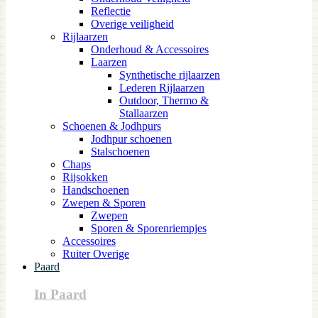
Reflectie
Overige veiligheid
Rijlaarzen
Onderhoud & Accessoires
Laarzen
Synthetische rijlaarzen
Lederen Rijlaarzen
Outdoor, Thermo &
Stallaarzen
Schoenen & Jodhpurs
Jodhpur schoenen
Stalschoenen
Chaps
Rijsokken
Handschoenen
Zwepen & Sporen
Zwepen
Sporen & Sporenriempjes
Accessoires
Ruiter Overige
Paard
In Paard