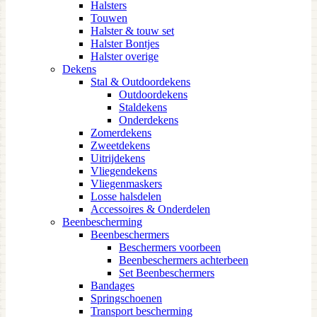
Halsters
Touwen
Halster & touw set
Halster Bontjes
Halster overige
Dekens
Stal & Outdoordekens
Outdoordekens
Staldekens
Onderdekens
Zomerdekens
Zweetdekens
Uitrijdekens
Vliegendekens
Vliegenmaskers
Losse halsdelen
Accessoires & Onderdelen
Beenbescherming
Beenbeschermers
Beschermers voorbeen
Beenbeschermers achterbeen
Set Beenbeschermers
Bandages
Springschoenen
Transport bescherming