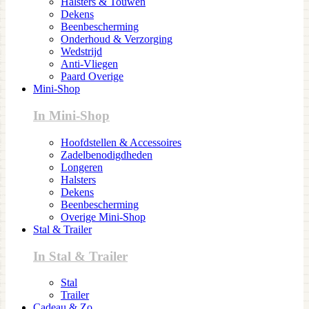
Halsters & Touwen
Dekens
Beenbescherming
Onderhoud & Verzorging
Wedstrijd
Anti-Vliegen
Paard Overige
Mini-Shop
In Mini-Shop
Hoofdstellen & Accessoires
Zadelbenodigdheden
Longeren
Halsters
Dekens
Beenbescherming
Overige Mini-Shop
Stal & Trailer
In Stal & Trailer
Stal
Trailer
Cadeau & Zo