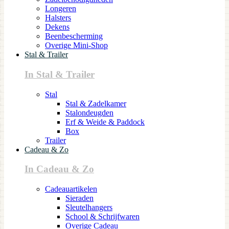
Longeren
Halsters
Dekens
Beenbescherming
Overige Mini-Shop
Stal & Trailer
In Stal & Trailer
Stal
Stal & Zadelkamer
Stalondeugden
Erf & Weide & Paddock
Box
Trailer
Cadeau & Zo
In Cadeau & Zo
Cadeauartikelen
Sieraden
Sleutelhangers
School & Schrijfwaren
Overige Cadeau