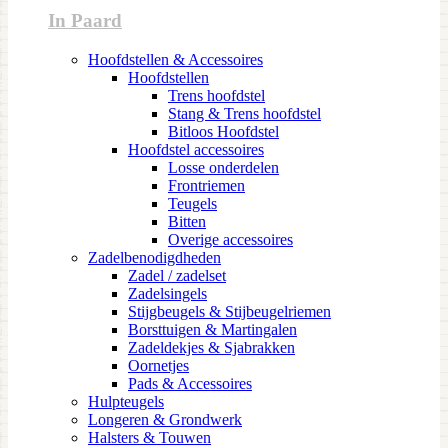
In Paard
Hoofdstellen & Accessoires
Hoofdstellen
Trens hoofdstel
Stang & Trens hoofdstel
Bitloos Hoofdstel
Hoofdstel accessoires
Losse onderdelen
Frontriemen
Teugels
Bitten
Overige accessoires
Zadelbenodigdheden
Zadel / zadelset
Zadelsingels
Stijgbeugels & Stijbeugelriemen
Borsttuigen & Martingalen
Zadeldekjes & Sjabrakken
Oornetjes
Pads & Accessoires
Hulpteugels
Longeren & Grondwerk
Halsters & Touwen