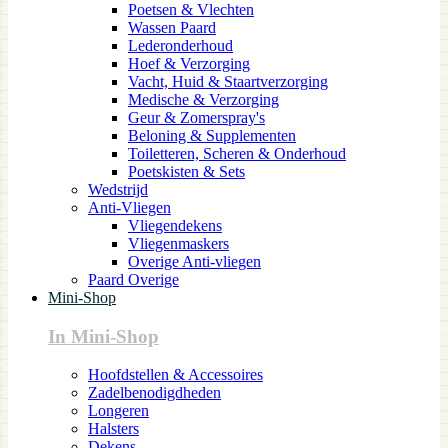
Poetsen & Vlechten
Wassen Paard
Lederonderhoud
Hoef & Verzorging
Vacht, Huid & Staartverzorging
Medische & Verzorging
Geur & Zomerspray's
Beloning & Supplementen
Toiletteren, Scheren & Onderhoud
Poetskisten & Sets
Wedstrijd
Anti-Vliegen
Vliegendekens
Vliegenmaskers
Overige Anti-vliegen
Paard Overige
Mini-Shop
In Mini-Shop
Hoofdstellen & Accessoires
Zadelbenodigdheden
Longeren
Halsters
Dekens