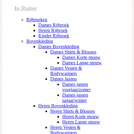
In Ruiter
Rijbroeken
Dames Rijbroek
Heren Rijbroek
Kinder Rijbroek
Bovenkleding
Dames Bovenkleding
Dames Shirts & Blouses
Dames Korte mouw
Dames Lange mouw
Dames Vesten &
Bodywarmers
Dames Jassen
Dames jassen
voorjaar/zomer
Dames jassen
najaar/winter
Heren Bovenkleding
Heren Shirts & Blouses
Heren Korte mouw
Heren Lange mouw
Heren Vesten &
Bodywarmers