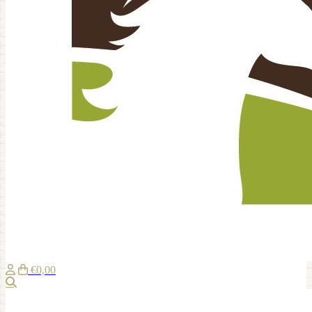
€0,00
Zoeken