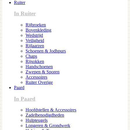
Ruiter
In Ruiter
Rijbroeken
Bovenkleding
Wedstrijd
Veiligheid
Rijlaarzen
Schoenen & Jodhpurs
Chaps
Rijsokken
Handschoenen
Zwepen & Sporen
Accessoires
Ruiter Overige
Paard
In Paard
Hoofdstellen & Accessoires
Zadelbenodigdheden
Hulpteugels
Longeren & Grondwerk