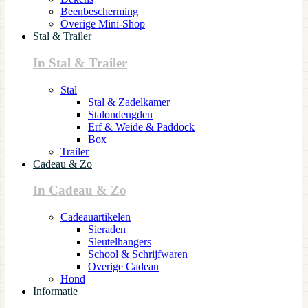
Beenbescherming
Overige Mini-Shop
Stal & Trailer
In Stal & Trailer
Stal
Stal & Zadelkamer
Stalondeugden
Erf & Weide & Paddock
Box
Trailer
Cadeau & Zo
In Cadeau & Zo
Cadeauartikelen
Sieraden
Sleutelhangers
School & Schrijfwaren
Overige Cadeau
Hond
Informatie