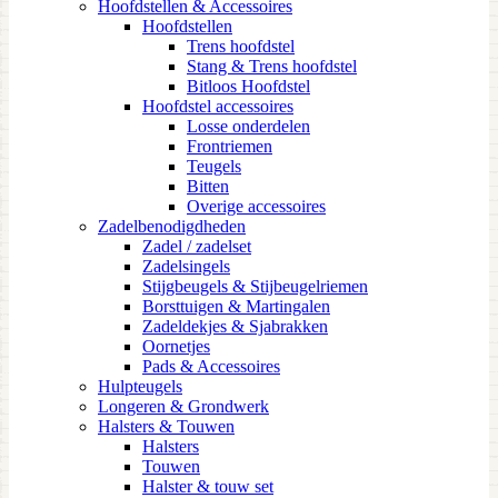
Hoofdstellen & Accessoires
Hoofdstellen
Trens hoofdstel
Stang & Trens hoofdstel
Bitloos Hoofdstel
Hoofdstel accessoires
Losse onderdelen
Frontriemen
Teugels
Bitten
Overige accessoires
Zadelbenodigdheden
Zadel / zadelset
Zadelsingels
Stijgbeugels & Stijbeugelriemen
Borsttuigen & Martingalen
Zadeldekjes & Sjabrakken
Oornetjes
Pads & Accessoires
Hulpteugels
Longeren & Grondwerk
Halsters & Touwen
Halsters
Touwen
Halster & touw set