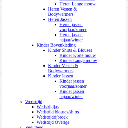
Heren Lange mouw
Heren Vesten &
Bodywarmers
Heren Jassen
Heren jassen
voorjaar/zomer
Heren jassen
najaar/winter
Kinder Bovenkleding
Kinder Shirts & Blouses
Kinder Korte mouw
Kinder Lange mouw
Kinder Vesten &
Bodywarmers
Kinder Jassen
Kinder jassen
voorjaar/zomer
Kinder jassen
najaar/winter
Wedstrijd
Wedstrijdjas
Wedstrijd blouses/shirts
Wedstrijdrijbroek
Wedstrijd Overige
Veiligheid