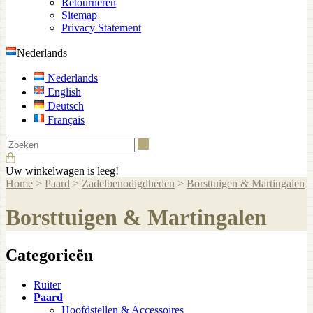
Retourneren
Sitemap
Privacy Statement
Nederlands
Nederlands
English
Deutsch
Français
Zoeken
Uw winkelwagen is leeg!
Home
>
Paard
>
Zadelbenodigdheden
>
Borsttuigen & Martingalen
Borsttuigen & Martingalen
Categorieën
Ruiter
Paard
Hoofdstellen & Accessoires