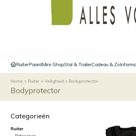
Ruiter
Paard
Mini-Shop
Stal & Trailer
Cadeau & Zo
Informa
Home
>
Ruiter
>
Veiligheid
>
Bodyprotector
Bodyprotector
Categorieën
Ruiter