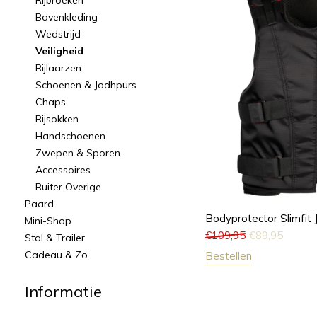
Rijbroeken
Bovenkleding
Wedstrijd
Veiligheid
Rijlaarzen
Schoenen & Jodhpurs
Chaps
Rijsokken
Handschoenen
Zwepen & Sporen
Accessoires
Ruiter Overige
Paard
Bodyprotector Slimfit J
Mini-Shop
€
109,95
€
89,95
Stal & Trailer
Cadeau & Zo
Bestellen
Informatie