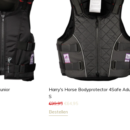
unior
Harry's Horse Bodyprotector 4Safe Adu
S
€
99,95
€
64,95
Bestellen