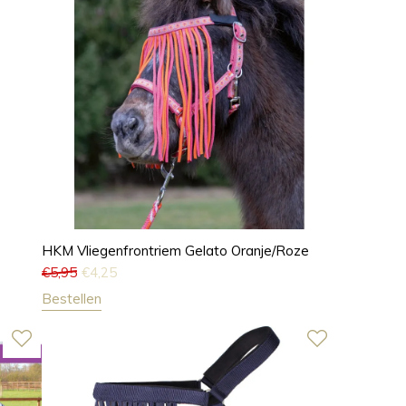
HKM Vliegenfrontriem Gelato Oranje/Roze
€
5,95
€
4,25
Bestellen