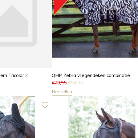
iem Tricolor 2
QHP Zebra vliegendeken combinatie
€
79,95
€
54,95
Bestellen