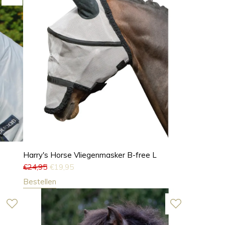
Harry's Horse Vliegenmasker B-free L
€
24,95
€
19,95
Bestellen