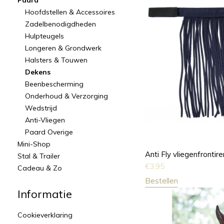
Paard
Hoofdstellen & Accessoires
Zadelbenodigdheden
Hulpteugels
Longeren & Grondwerk
Halsters & Touwen
Dekens
Beenbescherming
Onderhoud & Verzorging
Wedstrijd
Anti-Vliegen
Paard Overige
Mini-Shop
Anti Fly vliegenfronti
Stal & Trailer
€
3,95
Cadeau & Zo
Bestellen
Informatie
Cookieverklaring