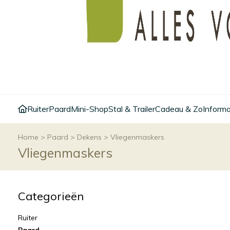
Ruiter
Paard
Mini-Shop
Stal & Trailer
Cadeau & Zo
Informa
Home
>
Paard
>
Dekens
>
Vliegenmaskers
Vliegenmaskers
Categorieën
Ruiter