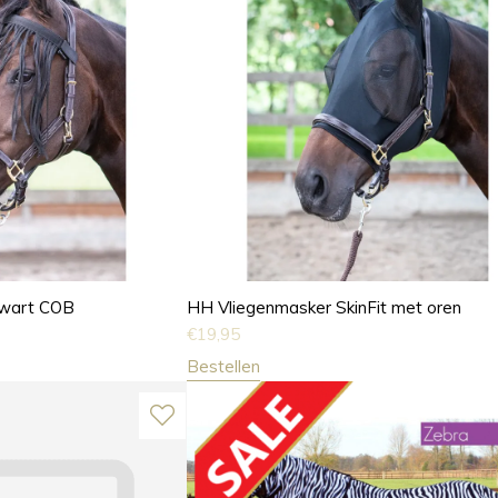
zwart COB
HH Vliegenmasker SkinFit met oren
€
19,95
Bestellen