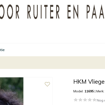
tie
HKM Vliege
Model:
11695
|
Merk
Nog 