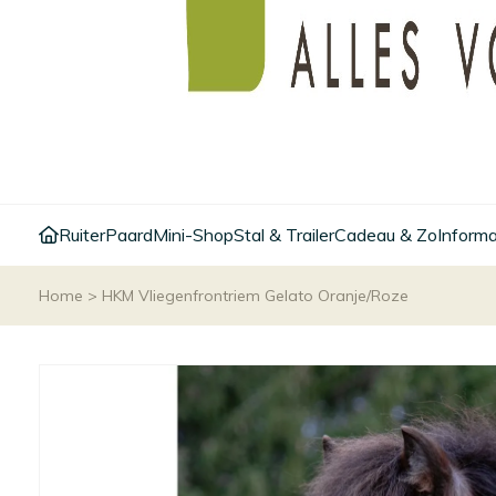
Ruiter
Paard
Mini-Shop
Stal & Trailer
Cadeau & Zo
Informa
Home
>
HKM Vliegenfrontriem Gelato Oranje/Roze