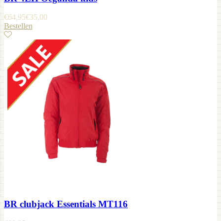
€
64,95
€
35,00
Bestellen
BR clubjack Essentials MT116