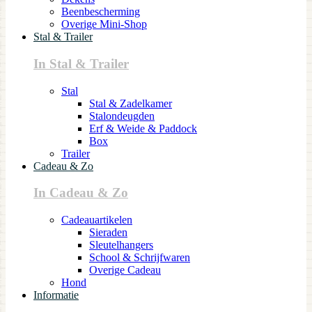
Beenbescherming
Overige Mini-Shop
Stal & Trailer
In Stal & Trailer
Stal
Stal & Zadelkamer
Stalondeugden
Erf & Weide & Paddock
Box
Trailer
Cadeau & Zo
In Cadeau & Zo
Cadeauartikelen
Sieraden
Sleutelhangers
School & Schrijfwaren
Overige Cadeau
Hond
Informatie