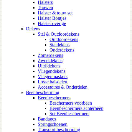
Halsters
Touwen
Halster & touw set
Halster Bontjes
Halster overige
Dekens
Stal & Outdoordekens
Outdoordekens
Staldekens
Onderdekens
Zomerdekens
Zweetdekens
Uitrijdekens
Vliegendekens
Vliegenmaskers
Losse halsdelen
Accessoires & Onderdelen
Beenbescherming
Beenbeschermers
Beschermers voorbeen
Beenbeschermers achterbeen
Set Beenbeschermers
Bandages
Springschoenen
Transport bescherming