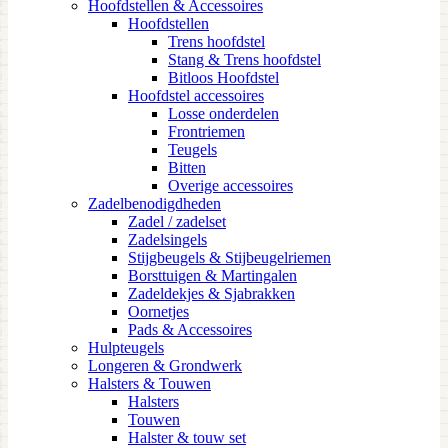
Hoofdstellen & Accessoires
Hoofdstellen
Trens hoofdstel
Stang & Trens hoofdstel
Bitloos Hoofdstel
Hoofdstel accessoires
Losse onderdelen
Frontriemen
Teugels
Bitten
Overige accessoires
Zadelbenodigdheden
Zadel / zadelset
Zadelsingels
Stijgbeugels & Stijbeugelriemen
Borsttuigen & Martingalen
Zadeldekjes & Sjabrakken
Oornetjes
Pads & Accessoires
Hulpteugels
Longeren & Grondwerk
Halsters & Touwen
Halsters
Touwen
Halster & touw set