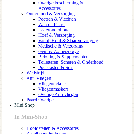
Overige bescherming &
Accessoires
Onderhoud & Verzorging
Poetsen & Vlechten
Wassen Paard
Lederonderhoud
Hoef & Verzorging
Vacht, Huid & Staartverzorging
Medische & Verzorging
Geur & Zomerspray's
Beloning & Supplementen
Toiletteren, Scheren & Onderhoud
Poetskisten & Sets
Wedstrijd
Anti-Vliegen
Vliegendekens
Vliegenmaskers
Overige Anti-vliegen
Paard Overige
Mini-Shop
In Mini-Shop
Hoofdstellen & Accessoires
Zadelbenodigdheden