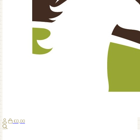
€0,00
Zoeken