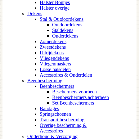
Halster Bontjes
Halster overige
Dekens
Stal & Outdoordekens
Outdoordekens
Staldekens
Onderdekens
Zomerdekens
Zweetdekens
Uitrijdekens
Vliegendekens
Vliegenmaskers
Losse halsdelen
Accessoires & Onderdelen
Beenbescherming
Beenbeschermers
Beschermers voorbeen
Beenbeschermers achterbeen
Set Beenbeschermers
Bandages
Springschoenen
Transport bescherming
Overige bescherming &
Accessoires
Onderhoud & Verzorging