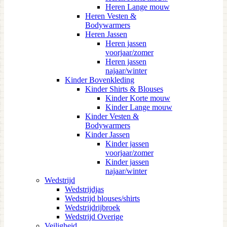
Heren Lange mouw
Heren Vesten &
Bodywarmers
Heren Jassen
Heren jassen
voorjaar/zomer
Heren jassen
najaar/winter
Kinder Bovenkleding
Kinder Shirts & Blouses
Kinder Korte mouw
Kinder Lange mouw
Kinder Vesten &
Bodywarmers
Kinder Jassen
Kinder jassen
voorjaar/zomer
Kinder jassen
najaar/winter
Wedstrijd
Wedstrijdjas
Wedstrijd blouses/shirts
Wedstrijdrijbroek
Wedstrijd Overige
Veiligheid