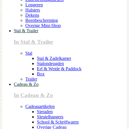
Longeren
Halsters
Dekens
Beenbescherming
Overige Mini-Shop
Stal & Trailer
In Stal & Trailer
Stal
Stal & Zadelkamer
Stalondeugden
Erf & Weide & Paddock
Box
Trailer
Cadeau & Zo
In Cadeau & Zo
Cadeauartikelen
Sieraden
Sleutelhangers
School & Schrijfwaren
Overige Cadeau