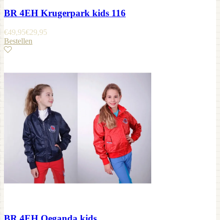
BR 4EH Krugerpark kids 116
€
49,95
€
29,95
Bestellen
BR 4EH Oeganda kids