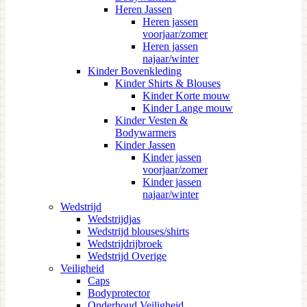
Heren Jassen
Heren jassen
voorjaar/zomer
Heren jassen
najaar/winter
Kinder Bovenkleding
Kinder Shirts & Blouses
Kinder Korte mouw
Kinder Lange mouw
Kinder Vesten &
Bodywarmers
Kinder Jassen
Kinder jassen
voorjaar/zomer
Kinder jassen
najaar/winter
Wedstrijd
Wedstrijdjas
Wedstrijd blouses/shirts
Wedstrijdrijbroek
Wedstrijd Overige
Veiligheid
Caps
Bodyprotector
Onderhoud Veiligheid