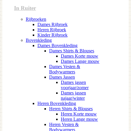
In Ruiter
Rijbroeken
Dames Rijbroek
Heren Rijbroek
Kinder Rijbroek
Bovenkleding
Dames Bovenkleding
Dames Shirts & Blouses
Dames Korte mouw
Dames Lange mouw
Dames Vesten &
Bodywarmers
Dames Jassen
Dames jassen
voorjaar/zomer
Dames jassen
najaar/winter
Heren Bovenkleding
Heren Shirts & Blouses
Heren Korte mouw
Heren Lange mouw
Heren Vesten &
Bodywarmers