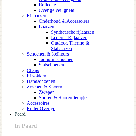
Reflectie
Overige veiligheid
Rijlaarzen
Onderhoud & Accessoires
Laarzen
Synthetische rijlaarzen
Lederen Rijlaarzen
Outdoor, Thermo &
Stallaarzen
Schoenen & Jodhpurs
Jodhpur schoenen
Stalschoenen
Chaps
Rijsokken
Handschoenen
Zwepen & Sporen
Zwepen
Sporen & Sporenriempjes
Accessoires
Ruiter Overige
Paard
In Paard