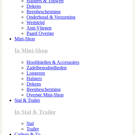
Halsters & Touwen
Dekens
Beenbescherming
Onderhoud & Verzorging
Wedstrijd
Anti-Vliegen
Paard Overige
Mini-Shop
In Mini-Shop
Hoofdstellen & Accessoires
Zadelbenodigdheden
Longeren
Halsters
Dekens
Beenbescherming
Overige Mini-Shop
Stal & Trailer
In Stal & Trailer
Stal
Trailer
Cadeau & Zo