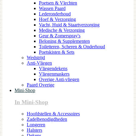
Poetsen & Vlechten
Wassen Paard
Lederonderhoud
Hoef & Verzorging
Vacht, Huid & Staartverzorging
Medische & Verzorging
Geur & Zomerspray's
Beloning & Supplementen
Toiletteren, Scheren & Onderhoud
Poetskisten & Sets
Wedstrijd
Anti-Vliegen
Vliegendekens
Vliegenmaskers
Overige Anti-vliegen
Paard Overige
Mini-Shop
In Mini-Shop
Hoofdstellen & Accessoires
Zadelbenodigdheden
Longeren
Halsters
Dekens