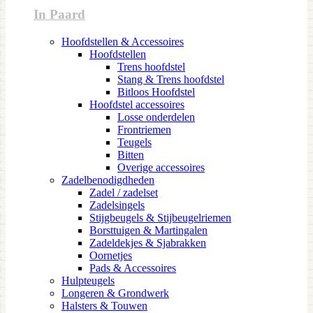
In Paard
Hoofdstellen & Accessoires
Hoofdstellen
Trens hoofdstel
Stang & Trens hoofdstel
Bitloos Hoofdstel
Hoofdstel accessoires
Losse onderdelen
Frontriemen
Teugels
Bitten
Overige accessoires
Zadelbenodigdheden
Zadel / zadelset
Zadelsingels
Stijgbeugels & Stijbeugelriemen
Borsttuigen & Martingalen
Zadeldekjes & Sjabrakken
Oornetjes
Pads & Accessoires
Hulpteugels
Longeren & Grondwerk
Halsters & Touwen