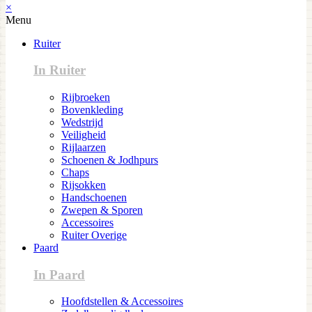
×
Menu
Ruiter
In Ruiter
Rijbroeken
Bovenkleding
Wedstrijd
Veiligheid
Rijlaarzen
Schoenen & Jodhpurs
Chaps
Rijsokken
Handschoenen
Zwepen & Sporen
Accessoires
Ruiter Overige
Paard
In Paard
Hoofdstellen & Accessoires