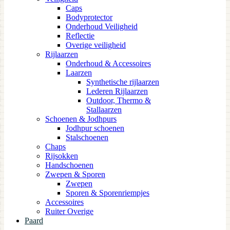
Caps
Bodyprotector
Onderhoud Veiligheid
Reflectie
Overige veiligheid
Rijlaarzen
Onderhoud & Accessoires
Laarzen
Synthetische rijlaarzen
Lederen Rijlaarzen
Outdoor, Thermo &
Stallaarzen
Schoenen & Jodhpurs
Jodhpur schoenen
Stalschoenen
Chaps
Rijsokken
Handschoenen
Zwepen & Sporen
Zwepen
Sporen & Sporenriempjes
Accessoires
Ruiter Overige
Paard