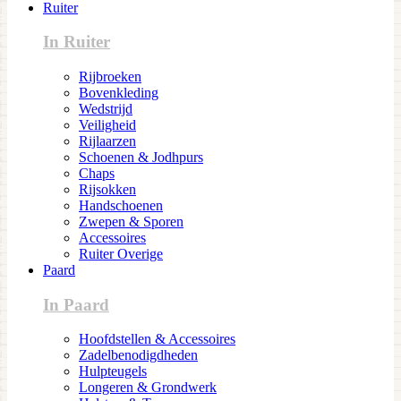
Ruiter
In Ruiter
Rijbroeken
Bovenkleding
Wedstrijd
Veiligheid
Rijlaarzen
Schoenen & Jodhpurs
Chaps
Rijsokken
Handschoenen
Zwepen & Sporen
Accessoires
Ruiter Overige
Paard
In Paard
Hoofdstellen & Accessoires
Zadelbenodigdheden
Hulpteugels
Longeren & Grondwerk