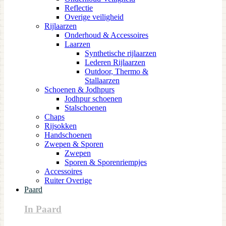
Reflectie
Overige veiligheid
Rijlaarzen
Onderhoud & Accessoires
Laarzen
Synthetische rijlaarzen
Lederen Rijlaarzen
Outdoor, Thermo &
Stallaarzen
Schoenen & Jodhpurs
Jodhpur schoenen
Stalschoenen
Chaps
Rijsokken
Handschoenen
Zwepen & Sporen
Zwepen
Sporen & Sporenriempjes
Accessoires
Ruiter Overige
Paard
In Paard