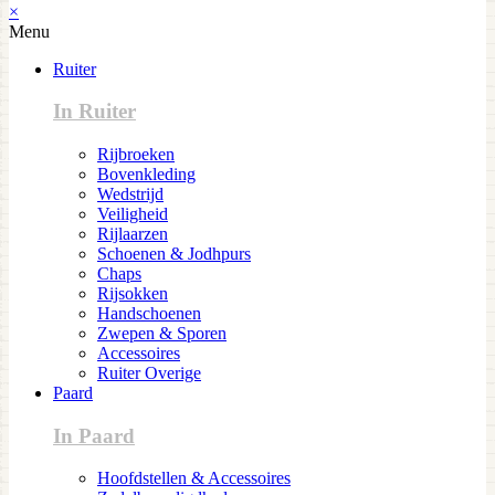
×
Menu
Ruiter
In Ruiter
Rijbroeken
Bovenkleding
Wedstrijd
Veiligheid
Rijlaarzen
Schoenen & Jodhpurs
Chaps
Rijsokken
Handschoenen
Zwepen & Sporen
Accessoires
Ruiter Overige
Paard
In Paard
Hoofdstellen & Accessoires