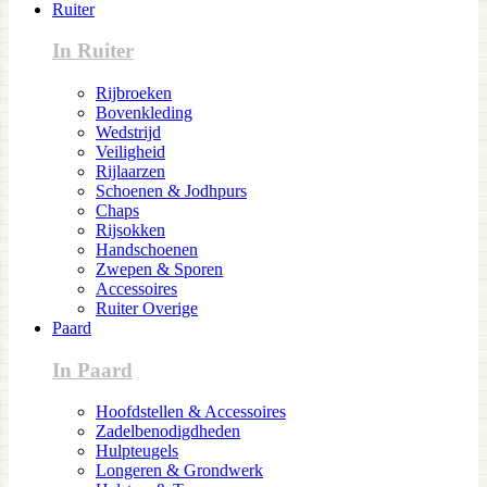
Ruiter
In Ruiter
Rijbroeken
Bovenkleding
Wedstrijd
Veiligheid
Rijlaarzen
Schoenen & Jodhpurs
Chaps
Rijsokken
Handschoenen
Zwepen & Sporen
Accessoires
Ruiter Overige
Paard
In Paard
Hoofdstellen & Accessoires
Zadelbenodigdheden
Hulpteugels
Longeren & Grondwerk