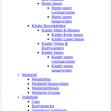
Heren Jassen
Heren jassen
voorjaar/zomer
Heren jassen
najaar/winter
Kinder Bovenkleding
Kinder Shirts & Blouses
Kinder Korte mouw
Kinder Lange mouw
Kinder Vesten &
Bodywarmers
Kinder Jassen
Kinder jassen
voorjaar/zomer
Kinder jassen
najaar/winter
Wedstrijd
Wedstrijdjas
Wedstrijd blouses/shirts
Wedstrijdrijbroek
Wedstrijd Overige
Veiligheid
Caps
Bodyprotector
Onderhoud Veiligheid