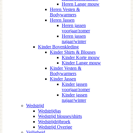
Heren Lange mouw
Heren Vesten &
Bodywarmers
Heren Jassen
Heren jassen
voorjaar/zomer
Heren jassen
najaar/winter
Kinder Bovenkleding
Kinder Shirts & Blouses
Kinder Korte mouw
Kinder Lange mouw
Kinder Vesten &
Bodywarmers
Kinder Jassen
Kinder jassen
voorjaar/zomer
Kinder jassen
najaar/winter
Wedstrijd
Wedstrijdjas
Wedstrijd blouses/shirts
Wedstrijdrijbroek
Wedstrijd Overige
Veiligheid