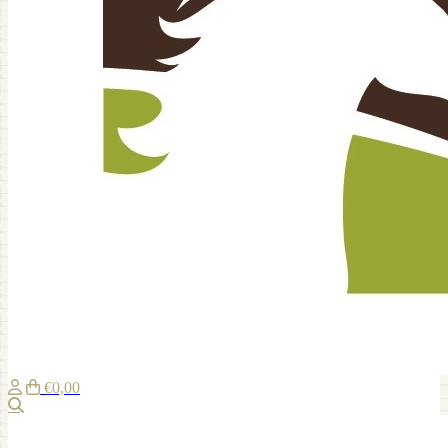
€0,00
Zoeken