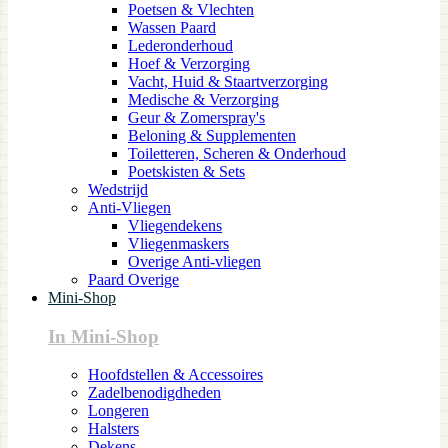
Poetsen & Vlechten
Wassen Paard
Lederonderhoud
Hoef & Verzorging
Vacht, Huid & Staartverzorging
Medische & Verzorging
Geur & Zomerspray's
Beloning & Supplementen
Toiletteren, Scheren & Onderhoud
Poetskisten & Sets
Wedstrijd
Anti-Vliegen
Vliegendekens
Vliegenmaskers
Overige Anti-vliegen
Paard Overige
Mini-Shop
In Mini-Shop
Hoofdstellen & Accessoires
Zadelbenodigdheden
Longeren
Halsters
Dekens