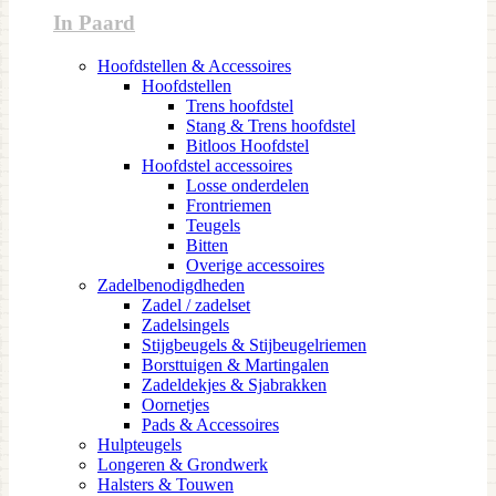
In Paard
Hoofdstellen & Accessoires
Hoofdstellen
Trens hoofdstel
Stang & Trens hoofdstel
Bitloos Hoofdstel
Hoofdstel accessoires
Losse onderdelen
Frontriemen
Teugels
Bitten
Overige accessoires
Zadelbenodigdheden
Zadel / zadelset
Zadelsingels
Stijgbeugels & Stijbeugelriemen
Borsttuigen & Martingalen
Zadeldekjes & Sjabrakken
Oornetjes
Pads & Accessoires
Hulpteugels
Longeren & Grondwerk
Halsters & Touwen