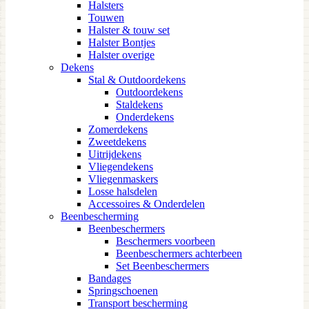
Halsters
Touwen
Halster & touw set
Halster Bontjes
Halster overige
Dekens
Stal & Outdoordekens
Outdoordekens
Staldekens
Onderdekens
Zomerdekens
Zweetdekens
Uitrijdekens
Vliegendekens
Vliegenmaskers
Losse halsdelen
Accessoires & Onderdelen
Beenbescherming
Beenbeschermers
Beschermers voorbeen
Beenbeschermers achterbeen
Set Beenbeschermers
Bandages
Springschoenen
Transport bescherming