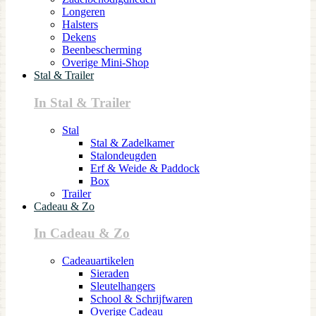
Longeren
Halsters
Dekens
Beenbescherming
Overige Mini-Shop
Stal & Trailer
In Stal & Trailer
Stal
Stal & Zadelkamer
Stalondeugden
Erf & Weide & Paddock
Box
Trailer
Cadeau & Zo
In Cadeau & Zo
Cadeauartikelen
Sieraden
Sleutelhangers
School & Schrijfwaren
Overige Cadeau