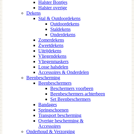
Halster Bontjes
Halster overige
Dekens
Stal & Outdoordekens
Outdoordekens
Staldekens
Onderdekens
Zomerdekens
Zweetdekens
Uitrijdekens
Vliegendekens
Vliegenmaskers
Losse halsdelen
Accessoires & Onderdelen
Beenbescherming
Beenbeschermers
Beschermers voorbeen
Beenbeschermers achterbeen
Set Beenbeschermers
Bandages
Springschoenen
Transport bescherming
Overige bescherming &
Accessoires
Onderhoud & Verzorging