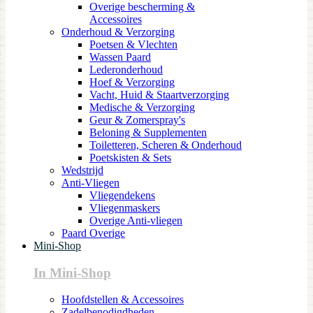
Overige bescherming &
Accessoires
Onderhoud & Verzorging
Poetsen & Vlechten
Wassen Paard
Lederonderhoud
Hoef & Verzorging
Vacht, Huid & Staartverzorging
Medische & Verzorging
Geur & Zomerspray's
Beloning & Supplementen
Toiletteren, Scheren & Onderhoud
Poetskisten & Sets
Wedstrijd
Anti-Vliegen
Vliegendekens
Vliegenmaskers
Overige Anti-vliegen
Paard Overige
Mini-Shop
In Mini-Shop
Hoofdstellen & Accessoires
Zadelbenodigdheden