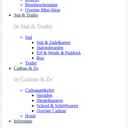
Beenbescherming
Overige Mini-Shop
Stal & Trailer
In Stal & Trailer
Stal
Stal & Zadelkamer
Stalondeugden
Erf & Weide & Paddock
Box
Trailer
Cadeau & Zo
In Cadeau & Zo
Cadeauartikelen
Sieraden
Sleutelhangers
School & Schrijfwaren
Overige Cadeau
Hond
Informatie