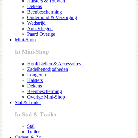
Halsters & Touwen
Dekens
Beenbescherming
Onderhoud & Verzorging
Wedstrijd
Anti-Vliegen
Paard Overige
Mini-Shop
In Mini-Shop
Hoofdstellen & Accessoires
Zadelbenodigdheden
Longeren
Halsters
Dekens
Beenbescherming
Overige Mini-Shop
Stal & Trailer
In Stal & Trailer
Stal
Trailer
Cadeau & Zo