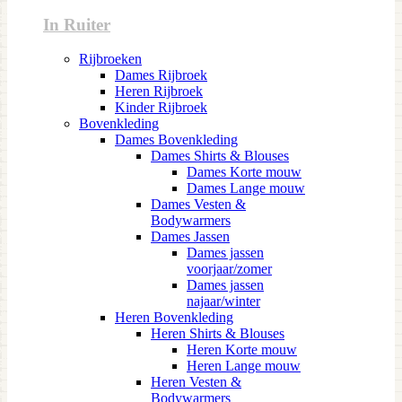
In Ruiter
Rijbroeken
Dames Rijbroek
Heren Rijbroek
Kinder Rijbroek
Bovenkleding
Dames Bovenkleding
Dames Shirts & Blouses
Dames Korte mouw
Dames Lange mouw
Dames Vesten &
Bodywarmers
Dames Jassen
Dames jassen
voorjaar/zomer
Dames jassen
najaar/winter
Heren Bovenkleding
Heren Shirts & Blouses
Heren Korte mouw
Heren Lange mouw
Heren Vesten &
Bodywarmers