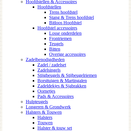
Hoofdstellen & Accessoires
Hoofdstellen
Trens hoofdstel
Stang & Trens hoofdstel
Bitloos Hoofdstel
Hoofdstel accessoires
Losse onderdelen
Frontriemen
Teugels
Bitten
Overige accessoires
Zadelbenodigdheden
Zadel / zadelset
Zadelsingels
Stijgbeugels & Stijbeugelriemen
Borsttuigen & Martingalen
Zadeldekjes & Sjabrakken
Oornetjes
Pads & Accessoires
Hulpteugels
Longeren & Grondwerk
Halsters & Touwen
Halsters
Touwen
Halster & touw set