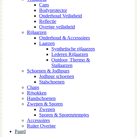
Caps
Bodyprotector
Onderhoud Veiligheid
Reflectie
Overige veiligheid
Rijlaarzen
Onderhoud & Accessoires
Laarzen
Synthetische rijlaarzen
Lederen Rijlaarzen
Outdoor, Thermo &
Stallaarzen
Schoenen & Jodhpurs
Jodhpur schoenen
Stalschoenen
Chaps
Rijsokken
Handschoenen
Zwepen & Sporen
Zwepen
Sporen & Sporenriempjes
Accessoires
Ruiter Overige
Paard