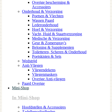
Overige bescherming &
Accessoires
Onderhoud & Verzorging
Poetsen & Vlechten
Wassen Paard
Lederonderhoud
Hoef & Verzorging
Vacht, Huid & Staartverzorging
Medische & Verzorging
Geur & Zomerspray's
Beloning & Supplementen
Toiletteren, Scheren & Onderhoud
Poetskisten & Sets
Wedstrijd
Anti-Vliegen
Vliegendekens
Vliegenmaskers
Overige Anti-vliegen
Paard Overige
Mini-Shop
In Mini-Shop
Hoofdstellen & Accessoires
Zadelbenodigdheden