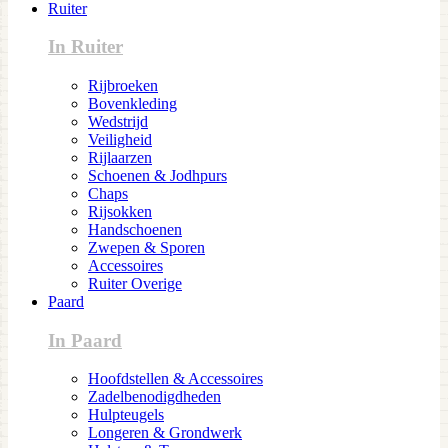
Ruiter
In Ruiter
Rijbroeken
Bovenkleding
Wedstrijd
Veiligheid
Rijlaarzen
Schoenen & Jodhpurs
Chaps
Rijsokken
Handschoenen
Zwepen & Sporen
Accessoires
Ruiter Overige
Paard
In Paard
Hoofdstellen & Accessoires
Zadelbenodigdheden
Hulpteugels
Longeren & Grondwerk