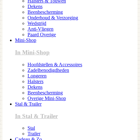
Halsters & Touwen
Dekens
Beenbescherming
Onderhoud & Verzorging
Wedstrijd
Anti-Vliegen
Paard Overige
Mini-Shop
In Mini-Shop
Hoofdstellen & Accessoires
Zadelbenodigdheden
Longeren
Halsters
Dekens
Beenbescherming
Overige Mini-Shop
Stal & Trailer
In Stal & Trailer
Stal
Trailer
Cadeau & Zo