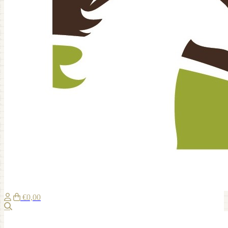
€0,00
Zoeken