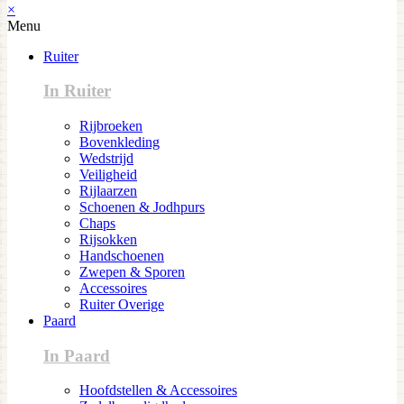
×
Menu
Ruiter
In Ruiter
Rijbroeken
Bovenkleding
Wedstrijd
Veiligheid
Rijlaarzen
Schoenen & Jodhpurs
Chaps
Rijsokken
Handschoenen
Zwepen & Sporen
Accessoires
Ruiter Overige
Paard
In Paard
Hoofdstellen & Accessoires