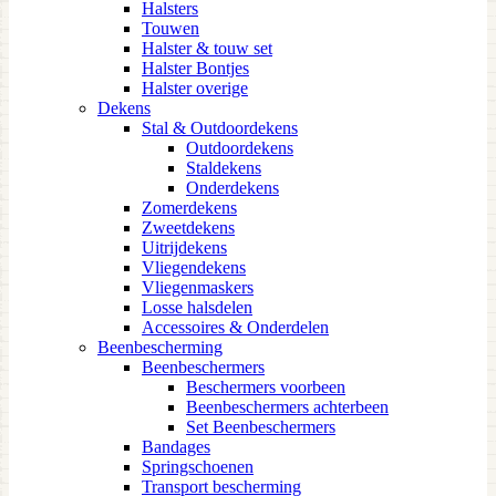
Halsters
Touwen
Halster & touw set
Halster Bontjes
Halster overige
Dekens
Stal & Outdoordekens
Outdoordekens
Staldekens
Onderdekens
Zomerdekens
Zweetdekens
Uitrijdekens
Vliegendekens
Vliegenmaskers
Losse halsdelen
Accessoires & Onderdelen
Beenbescherming
Beenbeschermers
Beschermers voorbeen
Beenbeschermers achterbeen
Set Beenbeschermers
Bandages
Springschoenen
Transport bescherming