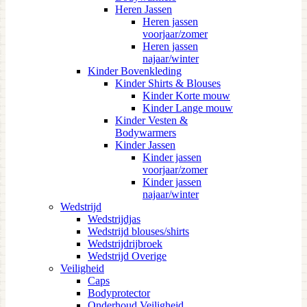
Heren Jassen
Heren jassen
voorjaar/zomer
Heren jassen
najaar/winter
Kinder Bovenkleding
Kinder Shirts & Blouses
Kinder Korte mouw
Kinder Lange mouw
Kinder Vesten &
Bodywarmers
Kinder Jassen
Kinder jassen
voorjaar/zomer
Kinder jassen
najaar/winter
Wedstrijd
Wedstrijdjas
Wedstrijd blouses/shirts
Wedstrijdrijbroek
Wedstrijd Overige
Veiligheid
Caps
Bodyprotector
Onderhoud Veiligheid