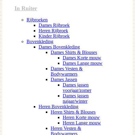
In Ruiter
Rijbroeken
Dames Rijbroek
Heren Rijbroek
Kinder Rijbroek
Bovenkleding
Dames Bovenkleding
Dames Shirts & Blouses
Dames Korte mouw
Dames Lange mouw
Dames Vesten &
Bodywarmers
Dames Jassen
Dames jassen
voorjaar/zomer
Dames jassen
najaar/winter
Heren Bovenkleding
Heren Shirts & Blouses
Heren Korte mouw
Heren Lange mouw
Heren Vesten &
Bodywarmers