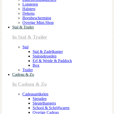
Longeren
Halsters
Dekens
Beenbescherming
Overige Mini-Shop
Stal & Trailer
In Stal & Trailer
Stal
Stal & Zadelkamer
Stalondeugden
Erf & Weide & Paddock
Box
Trailer
Cadeau & Zo
In Cadeau & Zo
Cadeauartikelen
Sieraden
Sleutelhangers
School & Schrijfwaren
Overige Cadeau