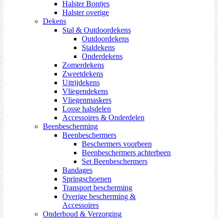
Halster Bontjes
Halster overige
Dekens
Stal & Outdoordekens
Outdoordekens
Staldekens
Onderdekens
Zomerdekens
Zweetdekens
Uitrijdekens
Vliegendekens
Vliegenmaskers
Losse halsdelen
Accessoires & Onderdelen
Beenbescherming
Beenbeschermers
Beschermers voorbeen
Beenbeschermers achterbeen
Set Beenbeschermers
Bandages
Springschoenen
Transport bescherming
Overige bescherming &
Accessoires
Onderhoud & Verzorging