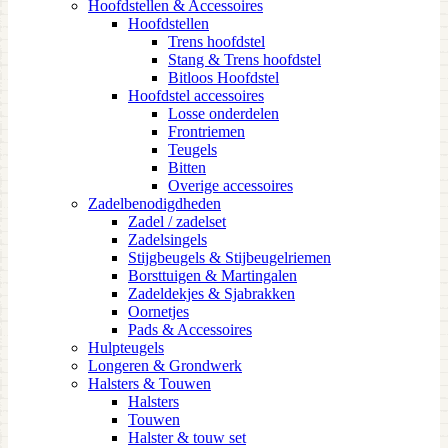
Hoofdstellen & Accessoires
Hoofdstellen
Trens hoofdstel
Stang & Trens hoofdstel
Bitloos Hoofdstel
Hoofdstel accessoires
Losse onderdelen
Frontriemen
Teugels
Bitten
Overige accessoires
Zadelbenodigdheden
Zadel / zadelset
Zadelsingels
Stijgbeugels & Stijbeugelriemen
Borsttuigen & Martingalen
Zadeldekjes & Sjabrakken
Oornetjes
Pads & Accessoires
Hulpteugels
Longeren & Grondwerk
Halsters & Touwen
Halsters
Touwen
Halster & touw set