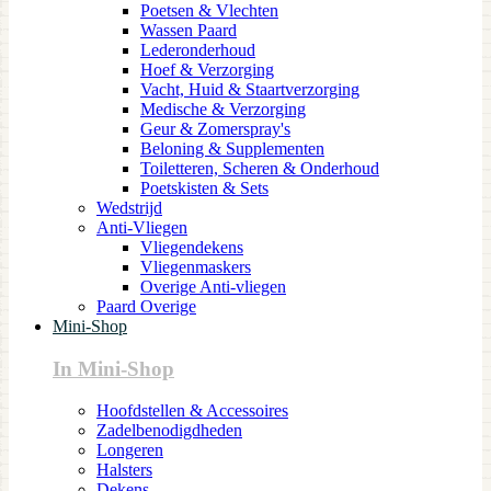
Poetsen & Vlechten
Wassen Paard
Lederonderhoud
Hoef & Verzorging
Vacht, Huid & Staartverzorging
Medische & Verzorging
Geur & Zomerspray's
Beloning & Supplementen
Toiletteren, Scheren & Onderhoud
Poetskisten & Sets
Wedstrijd
Anti-Vliegen
Vliegendekens
Vliegenmaskers
Overige Anti-vliegen
Paard Overige
Mini-Shop
In Mini-Shop
Hoofdstellen & Accessoires
Zadelbenodigdheden
Longeren
Halsters
Dekens