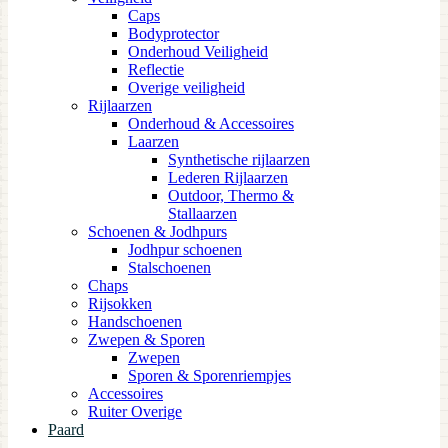
Caps
Bodyprotector
Onderhoud Veiligheid
Reflectie
Overige veiligheid
Rijlaarzen
Onderhoud & Accessoires
Laarzen
Synthetische rijlaarzen
Lederen Rijlaarzen
Outdoor, Thermo &
Stallaarzen
Schoenen & Jodhpurs
Jodhpur schoenen
Stalschoenen
Chaps
Rijsokken
Handschoenen
Zwepen & Sporen
Zwepen
Sporen & Sporenriempjes
Accessoires
Ruiter Overige
Paard