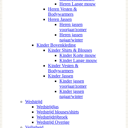
Heren Lange mouw
Heren Vesten &
Bodywarmers
Heren Jassen
Heren jassen
voorjaar/zomer
Heren jassen
najaar/winter
Kinder Bovenkleding
Kinder Shirts & Blouses
Kinder Korte mouw
Kinder Lange mouw
Kinder Vesten &
Bodywarmers
Kinder Jassen
Kinder jassen
voorjaar/zomer
Kinder jassen
najaar/winter
Wedstrijd
Wedstrijdjas
Wedstrijd blouses/shirts
Wedstrijdrijbroek
Wedstrijd Overige
Veiligheid