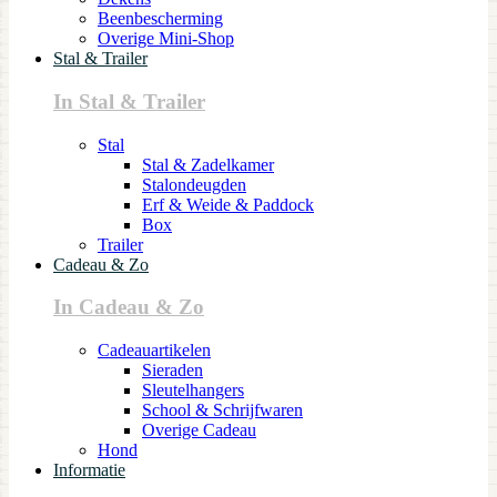
Beenbescherming
Overige Mini-Shop
Stal & Trailer
In Stal & Trailer
Stal
Stal & Zadelkamer
Stalondeugden
Erf & Weide & Paddock
Box
Trailer
Cadeau & Zo
In Cadeau & Zo
Cadeauartikelen
Sieraden
Sleutelhangers
School & Schrijfwaren
Overige Cadeau
Hond
Informatie