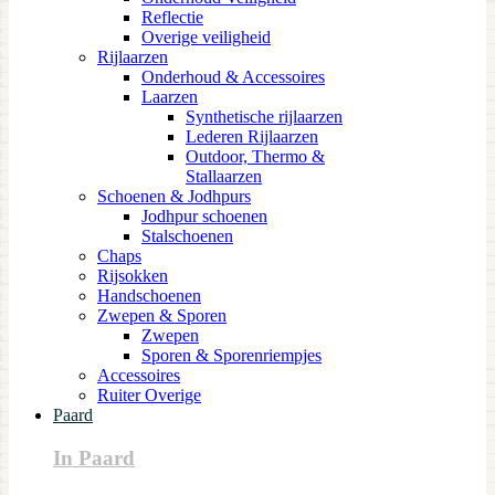
Reflectie
Overige veiligheid
Rijlaarzen
Onderhoud & Accessoires
Laarzen
Synthetische rijlaarzen
Lederen Rijlaarzen
Outdoor, Thermo &
Stallaarzen
Schoenen & Jodhpurs
Jodhpur schoenen
Stalschoenen
Chaps
Rijsokken
Handschoenen
Zwepen & Sporen
Zwepen
Sporen & Sporenriempjes
Accessoires
Ruiter Overige
Paard
In Paard