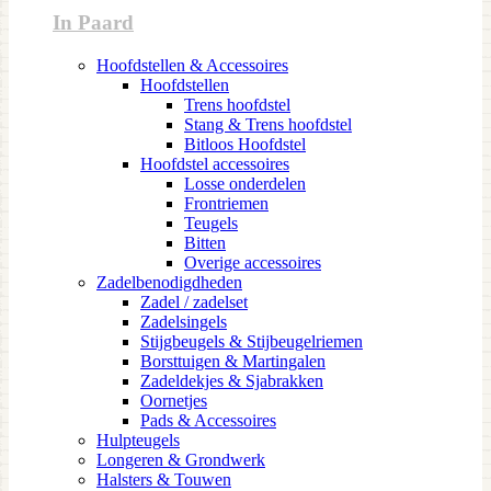
In Paard
Hoofdstellen & Accessoires
Hoofdstellen
Trens hoofdstel
Stang & Trens hoofdstel
Bitloos Hoofdstel
Hoofdstel accessoires
Losse onderdelen
Frontriemen
Teugels
Bitten
Overige accessoires
Zadelbenodigdheden
Zadel / zadelset
Zadelsingels
Stijgbeugels & Stijbeugelriemen
Borsttuigen & Martingalen
Zadeldekjes & Sjabrakken
Oornetjes
Pads & Accessoires
Hulpteugels
Longeren & Grondwerk
Halsters & Touwen