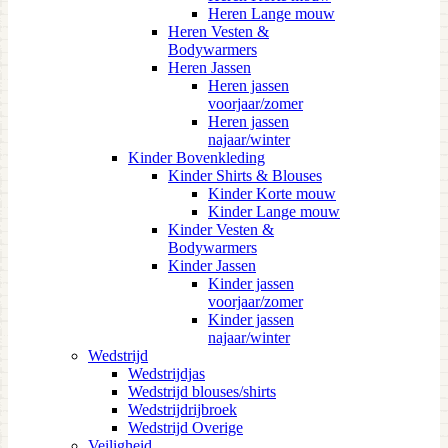
Heren Lange mouw
Heren Vesten &
Bodywarmers
Heren Jassen
Heren jassen
voorjaar/zomer
Heren jassen
najaar/winter
Kinder Bovenkleding
Kinder Shirts & Blouses
Kinder Korte mouw
Kinder Lange mouw
Kinder Vesten &
Bodywarmers
Kinder Jassen
Kinder jassen
voorjaar/zomer
Kinder jassen
najaar/winter
Wedstrijd
Wedstrijdjas
Wedstrijd blouses/shirts
Wedstrijdrijbroek
Wedstrijd Overige
Veiligheid