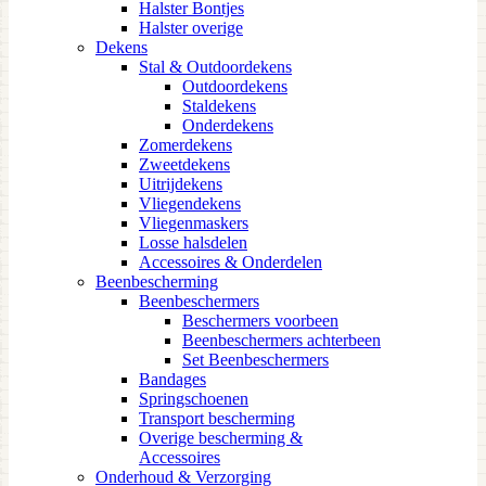
Halster Bontjes
Halster overige
Dekens
Stal & Outdoordekens
Outdoordekens
Staldekens
Onderdekens
Zomerdekens
Zweetdekens
Uitrijdekens
Vliegendekens
Vliegenmaskers
Losse halsdelen
Accessoires & Onderdelen
Beenbescherming
Beenbeschermers
Beschermers voorbeen
Beenbeschermers achterbeen
Set Beenbeschermers
Bandages
Springschoenen
Transport bescherming
Overige bescherming &
Accessoires
Onderhoud & Verzorging