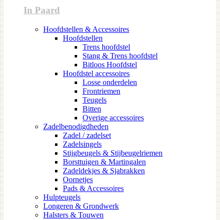
In Paard
Hoofdstellen & Accessoires
Hoofdstellen
Trens hoofdstel
Stang & Trens hoofdstel
Bitloos Hoofdstel
Hoofdstel accessoires
Losse onderdelen
Frontriemen
Teugels
Bitten
Overige accessoires
Zadelbenodigdheden
Zadel / zadelset
Zadelsingels
Stijgbeugels & Stijbeugelriemen
Borsttuigen & Martingalen
Zadeldekjes & Sjabrakken
Oornetjes
Pads & Accessoires
Hulpteugels
Longeren & Grondwerk
Halsters & Touwen