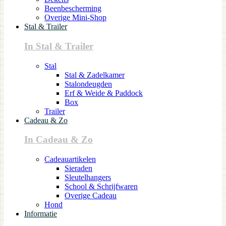
Beenbescherming
Overige Mini-Shop
Stal & Trailer
In Stal & Trailer
Stal
Stal & Zadelkamer
Stalondeugden
Erf & Weide & Paddock
Box
Trailer
Cadeau & Zo
In Cadeau & Zo
Cadeauartikelen
Sieraden
Sleutelhangers
School & Schrijfwaren
Overige Cadeau
Hond
Informatie