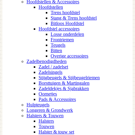
Hoofdstellen & Accessoires
Hoofdstellen
Trens hoofdstel
Stang & Trens hoofdstel
Bitloos Hoofdstel
Hoofdstel accessoires
Losse onderdelen
Frontriemen
Teugels
Bitten
Overige accessoires
Zadelbenodigdheden
Zadel / zadelset
Zadelsingels
Stijgbeugels & Stijbeugelriemen
Borsttuigen & Martingalen
Zadeldekjes & Sjabrakken
Oornetjes
Pads & Accessoires
Hulpteugels
Longeren & Grondwerk
Halsters & Touwen
Halsters
Touwen
Halster & touw set