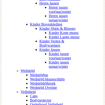
Heren Jassen
Heren jassen
voorjaar/zomer
Heren jassen
najaar/winter
Kinder Bovenkleding
Kinder Shirts & Blouses
Kinder Korte mouw
Kinder Lange mouw
Kinder Vesten &
Bodywarmers
Kinder Jassen
Kinder jassen
voorjaar/zomer
Kinder jassen
najaar/winter
Wedstrijd
Wedstrijdjas
Wedstrijd blouses/shirts
Wedstrijdrijbroek
Wedstrijd Overige
Veiligheid
Caps
Bodyprotector
Onderhoud Veiligheid