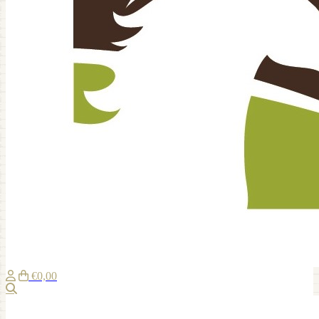
€0,00
Zoeken