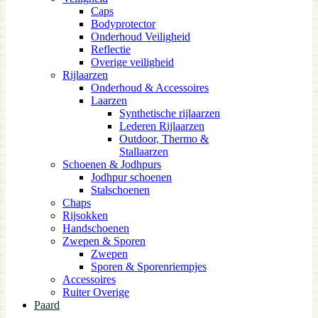
Caps
Bodyprotector
Onderhoud Veiligheid
Reflectie
Overige veiligheid
Rijlaarzen
Onderhoud & Accessoires
Laarzen
Synthetische rijlaarzen
Lederen Rijlaarzen
Outdoor, Thermo &
Stallaarzen
Schoenen & Jodhpurs
Jodhpur schoenen
Stalschoenen
Chaps
Rijsokken
Handschoenen
Zwepen & Sporen
Zwepen
Sporen & Sporenriempjes
Accessoires
Ruiter Overige
Paard