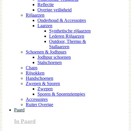
Reflectie
Overige veiligheid
Rijlaarzen
Onderhoud & Accessoires
Laarzen
Synthetische rijlaarzen
Lederen Rijlaarzen
Outdoor, Thermo &
Stallaarzen
Schoenen & Jodhpurs
Jodhpur schoenen
Stalschoenen
Chaps
Rijsokken
Handschoenen
Zwepen & Sporen
Zwepen
Sporen & Sporenriempjes
Accessoires
Ruiter Overige
Paard
In Paard