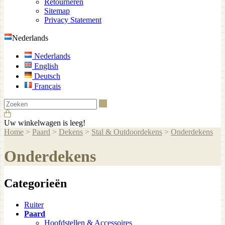
Retourneren
Sitemap
Privacy Statement
Nederlands
Nederlands
English
Deutsch
Français
Zoeken
Uw winkelwagen is leeg!
Home
>
Paard
>
Dekens
>
Stal & Outdoordekens
>
Onderdekens
Onderdekens
Categorieën
Ruiter
Paard
Hoofdstellen & Accessoires