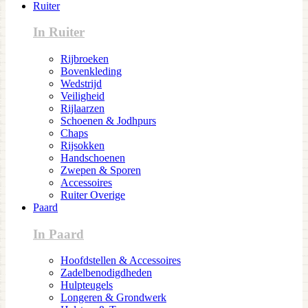
Ruiter
In Ruiter
Rijbroeken
Bovenkleding
Wedstrijd
Veiligheid
Rijlaarzen
Schoenen & Jodhpurs
Chaps
Rijsokken
Handschoenen
Zwepen & Sporen
Accessoires
Ruiter Overige
Paard
In Paard
Hoofdstellen & Accessoires
Zadelbenodigdheden
Hulpteugels
Longeren & Grondwerk