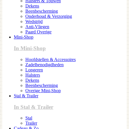
Halsters & Touwen
Dekens
Beenbescherming
Onderhoud & Verzorging
Wedstrijd
Anti-Vliegen
Paard Overige
Mini-Shop
In Mini-Shop
Hoofdstellen & Accessoires
Zadelbenodigdheden
Longeren
Halsters
Dekens
Beenbescherming
Overige Mini-Shop
Stal & Trailer
In Stal & Trailer
Stal
Trailer
Cadeau & Zo