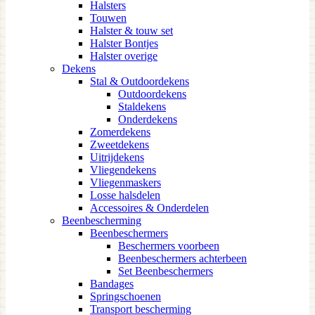
Halsters
Touwen
Halster & touw set
Halster Bontjes
Halster overige
Dekens
Stal & Outdoordekens
Outdoordekens
Staldekens
Onderdekens
Zomerdekens
Zweetdekens
Uitrijdekens
Vliegendekens
Vliegenmaskers
Losse halsdelen
Accessoires & Onderdelen
Beenbescherming
Beenbeschermers
Beschermers voorbeen
Beenbeschermers achterbeen
Set Beenbeschermers
Bandages
Springschoenen
Transport bescherming