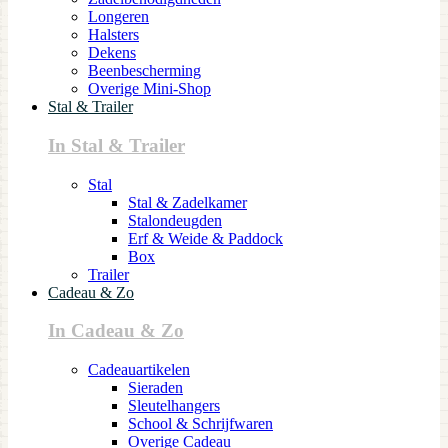
Longeren
Halsters
Dekens
Beenbescherming
Overige Mini-Shop
Stal & Trailer
In Stal & Trailer
Stal
Stal & Zadelkamer
Stalondeugden
Erf & Weide & Paddock
Box
Trailer
Cadeau & Zo
In Cadeau & Zo
Cadeauartikelen
Sieraden
Sleutelhangers
School & Schrijfwaren
Overige Cadeau