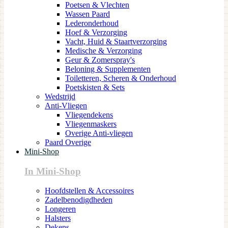
Poetsen & Vlechten
Wassen Paard
Lederonderhoud
Hoef & Verzorging
Vacht, Huid & Staartverzorging
Medische & Verzorging
Geur & Zomerspray's
Beloning & Supplementen
Toiletteren, Scheren & Onderhoud
Poetskisten & Sets
Wedstrijd
Anti-Vliegen
Vliegendekens
Vliegenmaskers
Overige Anti-vliegen
Paard Overige
Mini-Shop
In Mini-Shop
Hoofdstellen & Accessoires
Zadelbenodigdheden
Longeren
Halsters
Dekens