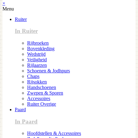
×
Menu
Ruiter
In Ruiter
Rijbroeken
Bovenkleding
Wedstrijd
Veiligheid
Rijlaarzen
Schoenen & Jodhpurs
Chaps
Rijsokken
Handschoenen
Zwepen & Sporen
Accessoires
Ruiter Overige
Paard
In Paard
Hoofdstellen & Accessoires