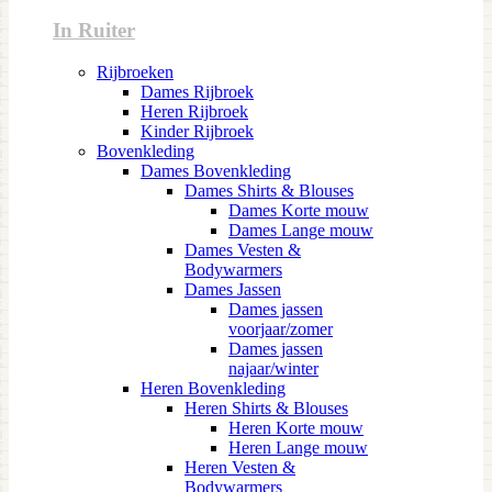
In Ruiter
Rijbroeken
Dames Rijbroek
Heren Rijbroek
Kinder Rijbroek
Bovenkleding
Dames Bovenkleding
Dames Shirts & Blouses
Dames Korte mouw
Dames Lange mouw
Dames Vesten &
Bodywarmers
Dames Jassen
Dames jassen
voorjaar/zomer
Dames jassen
najaar/winter
Heren Bovenkleding
Heren Shirts & Blouses
Heren Korte mouw
Heren Lange mouw
Heren Vesten &
Bodywarmers