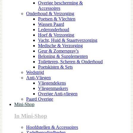
Overige bescherming &
Accessoires
Onderhoud & Verzorging
Poetsen & Vlechten
Wassen Paard
Lederonderhoud
Hoef & Verzorging
Vacht, Huid & Staartverzorging
Medische & Verzorging
Geur & Zomerspray's
Beloning & Supplementen
Toiletteren, Scheren & Onderhoud
Poetskisten & Sets
Wedstrijd
Anti-Vliegen
Vliegendekens
Vliegenmaskers
Overige Anti-vliegen
Paard Overige
Mini-Shop
In Mini-Shop
Hoofdstellen & Accessoires
Zadelbenodigdheden