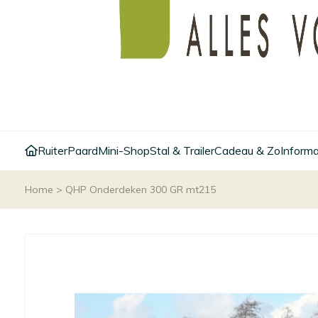
Ruiter
Paard
Mini-Shop
Stal & Trailer
Cadeau & Zo
Informa
Home
>
QHP Onderdeken 300 GR mt215