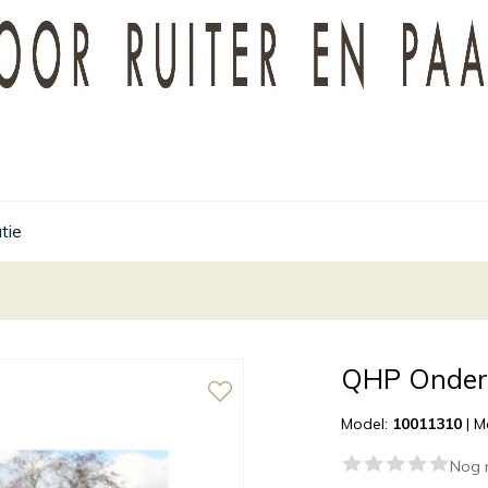
tie
QHP Onder
Model:
10011310
|
M
Nog 