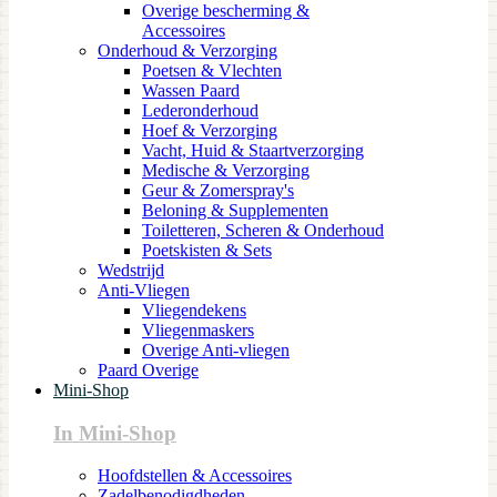
Overige bescherming &
Accessoires
Onderhoud & Verzorging
Poetsen & Vlechten
Wassen Paard
Lederonderhoud
Hoef & Verzorging
Vacht, Huid & Staartverzorging
Medische & Verzorging
Geur & Zomerspray's
Beloning & Supplementen
Toiletteren, Scheren & Onderhoud
Poetskisten & Sets
Wedstrijd
Anti-Vliegen
Vliegendekens
Vliegenmaskers
Overige Anti-vliegen
Paard Overige
Mini-Shop
In Mini-Shop
Hoofdstellen & Accessoires
Zadelbenodigdheden