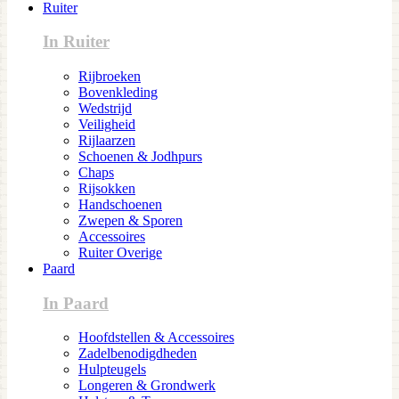
Ruiter
In Ruiter
Rijbroeken
Bovenkleding
Wedstrijd
Veiligheid
Rijlaarzen
Schoenen & Jodhpurs
Chaps
Rijsokken
Handschoenen
Zwepen & Sporen
Accessoires
Ruiter Overige
Paard
In Paard
Hoofdstellen & Accessoires
Zadelbenodigdheden
Hulpteugels
Longeren & Grondwerk