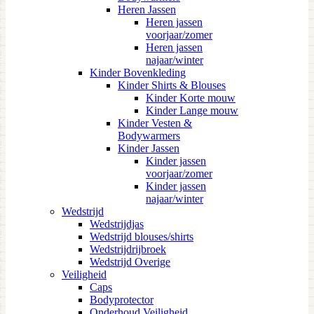
Heren Jassen
Heren jassen
voorjaar/zomer
Heren jassen
najaar/winter
Kinder Bovenkleding
Kinder Shirts & Blouses
Kinder Korte mouw
Kinder Lange mouw
Kinder Vesten &
Bodywarmers
Kinder Jassen
Kinder jassen
voorjaar/zomer
Kinder jassen
najaar/winter
Wedstrijd
Wedstrijdjas
Wedstrijd blouses/shirts
Wedstrijdrijbroek
Wedstrijd Overige
Veiligheid
Caps
Bodyprotector
Onderhoud Veiligheid