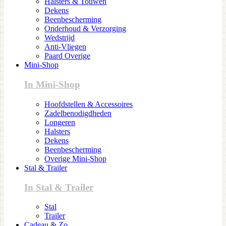
Halsters & Touwen
Dekens
Beenbescherming
Onderhoud & Verzorging
Wedstrijd
Anti-Vliegen
Paard Overige
Mini-Shop
In Mini-Shop
Hoofdstellen & Accessoires
Zadelbenodigdheden
Longeren
Halsters
Dekens
Beenbescherming
Overige Mini-Shop
Stal & Trailer
In Stal & Trailer
Stal
Trailer
Cadeau & Zo