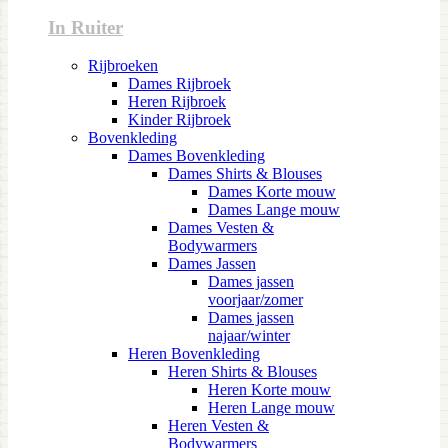
In Ruiter
Rijbroeken
Dames Rijbroek
Heren Rijbroek
Kinder Rijbroek
Bovenkleding
Dames Bovenkleding
Dames Shirts & Blouses
Dames Korte mouw
Dames Lange mouw
Dames Vesten &
Bodywarmers
Dames Jassen
Dames jassen
voorjaar/zomer
Dames jassen
najaar/winter
Heren Bovenkleding
Heren Shirts & Blouses
Heren Korte mouw
Heren Lange mouw
Heren Vesten &
Bodywarmers