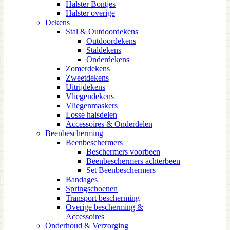
Halster Bontjes
Halster overige
Dekens
Stal & Outdoordekens
Outdoordekens
Staldekens
Onderdekens
Zomerdekens
Zweetdekens
Uitrijdekens
Vliegendekens
Vliegenmaskers
Losse halsdelen
Accessoires & Onderdelen
Beenbescherming
Beenbeschermers
Beschermers voorbeen
Beenbeschermers achterbeen
Set Beenbeschermers
Bandages
Springschoenen
Transport bescherming
Overige bescherming &
Accessoires
Onderhoud & Verzorging