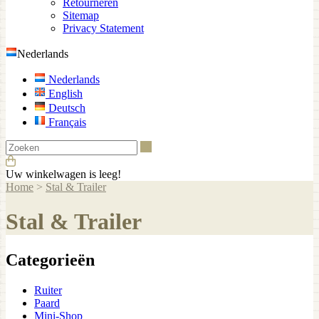
Retourneren
Sitemap
Privacy Statement
Nederlands
Nederlands
English
Deutsch
Français
Zoeken
Uw winkelwagen is leeg!
Home
>
Stal & Trailer
Stal & Trailer
Categorieën
Ruiter
Paard
Mini-Shop