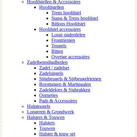
Hoofdstellen & Accessoires
Hoofdstellen
Trens hoofdstel
Stang & Trens hoofdstel
Bitloos Hoofdstel
Hoofdstel accessoires
Losse onderdelen
Frontriemen
Teugels
Bitten
Overige accessoires
Zadelbenodigdheden
Zadel / zadelset
Zadelsingels
Stijgbeugels & Stijbeugelriemen
Borsttuigen & Martingalen
Zadeldekjes & Sjabrakken
Oornetjes
Pads & Accessoires
Hulpteugels
Longeren & Grondwerk
Halsters & Touwen
Halsters
Touwen
Halster & touw set