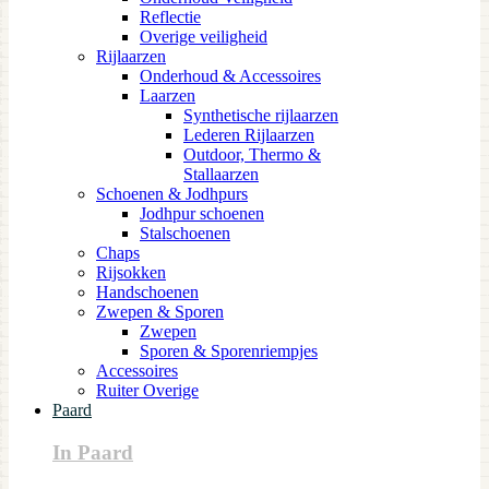
Reflectie
Overige veiligheid
Rijlaarzen
Onderhoud & Accessoires
Laarzen
Synthetische rijlaarzen
Lederen Rijlaarzen
Outdoor, Thermo &
Stallaarzen
Schoenen & Jodhpurs
Jodhpur schoenen
Stalschoenen
Chaps
Rijsokken
Handschoenen
Zwepen & Sporen
Zwepen
Sporen & Sporenriempjes
Accessoires
Ruiter Overige
Paard
In Paard