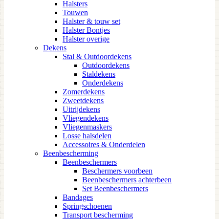
Halsters
Touwen
Halster & touw set
Halster Bontjes
Halster overige
Dekens
Stal & Outdoordekens
Outdoordekens
Staldekens
Onderdekens
Zomerdekens
Zweetdekens
Uitrijdekens
Vliegendekens
Vliegenmaskers
Losse halsdelen
Accessoires & Onderdelen
Beenbescherming
Beenbeschermers
Beschermers voorbeen
Beenbeschermers achterbeen
Set Beenbeschermers
Bandages
Springschoenen
Transport bescherming