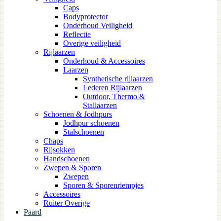
Caps
Bodyprotector
Onderhoud Veiligheid
Reflectie
Overige veiligheid
Rijlaarzen
Onderhoud & Accessoires
Laarzen
Synthetische rijlaarzen
Lederen Rijlaarzen
Outdoor, Thermo &
Stallaarzen
Schoenen & Jodhpurs
Jodhpur schoenen
Stalschoenen
Chaps
Rijsokken
Handschoenen
Zwepen & Sporen
Zwepen
Sporen & Sporenriempjes
Accessoires
Ruiter Overige
Paard