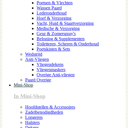
Poetsen & Vlechten
Wassen Paard
Lederonderhoud
Hoef & Verzorging
Vacht, Huid & Staartverzorging
Medische & Verzorging
Geur & Zomerspray's
Beloning & Supplementen
Toiletteren, Scheren & Onderhoud
Poetskisten & Sets
Wedstrijd
Anti-Vliegen
Vliegendekens
Vliegenmaskers
Overige Anti-vliegen
Paard Overige
Mini-Shop
In Mini-Shop
Hoofdstellen & Accessoires
Zadelbenodigdheden
Longeren
Halsters
Dekens