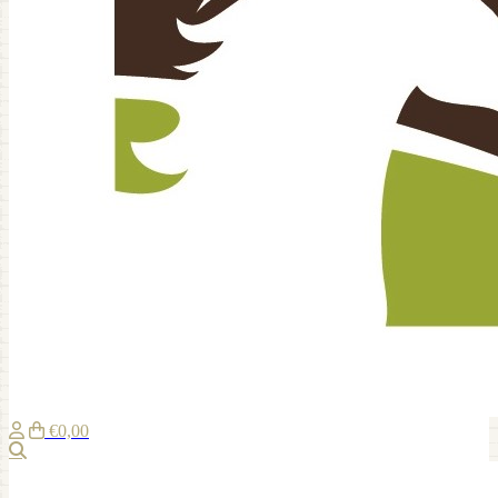
€0,00
Zoeken