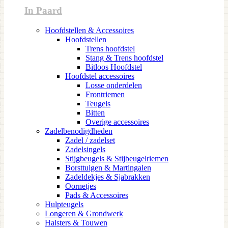
In Paard
Hoofdstellen & Accessoires
Hoofdstellen
Trens hoofdstel
Stang & Trens hoofdstel
Bitloos Hoofdstel
Hoofdstel accessoires
Losse onderdelen
Frontriemen
Teugels
Bitten
Overige accessoires
Zadelbenodigdheden
Zadel / zadelset
Zadelsingels
Stijgbeugels & Stijbeugelriemen
Borsttuigen & Martingalen
Zadeldekjes & Sjabrakken
Oornetjes
Pads & Accessoires
Hulpteugels
Longeren & Grondwerk
Halsters & Touwen