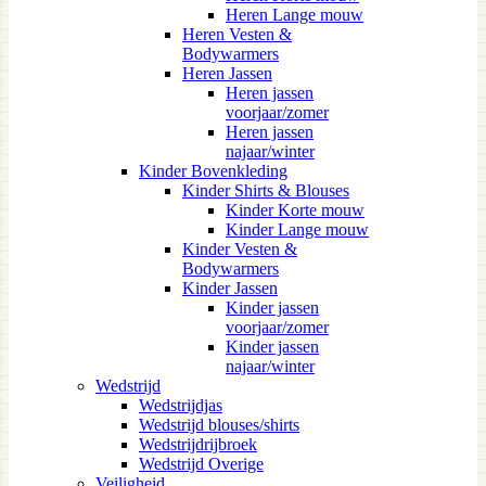
Heren Lange mouw
Heren Vesten &
Bodywarmers
Heren Jassen
Heren jassen
voorjaar/zomer
Heren jassen
najaar/winter
Kinder Bovenkleding
Kinder Shirts & Blouses
Kinder Korte mouw
Kinder Lange mouw
Kinder Vesten &
Bodywarmers
Kinder Jassen
Kinder jassen
voorjaar/zomer
Kinder jassen
najaar/winter
Wedstrijd
Wedstrijdjas
Wedstrijd blouses/shirts
Wedstrijdrijbroek
Wedstrijd Overige
Veiligheid