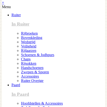
×
Menu
Ruiter
In Ruiter
Rijbroeken
Bovenkleding
Wedstrijd
Veiligheid
Rijlaarzen
Schoenen & Jodhpurs
Chaps
Rijsokken
Handschoenen
Zwepen & Sporen
Accessoires
Ruiter Overige
Paard
In Paard
Hoofdstellen & Accessoires