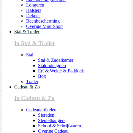
Longeren
Halsters
Dekens
Beenbescherming
Overige Mini-Shop
Stal & Trailer
In Stal & Trailer
Stal
Stal & Zadelkamer
Stalondeugden
Erf & Weide & Paddock
Box
Trailer
Cadeau & Zo
In Cadeau & Zo
Cadeauartikelen
Sieraden
Sleutelhangers
School & Schrijfwaren
Overige Cadeau