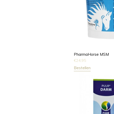
PharmaHorse MSM
€
24,95
Bestellen