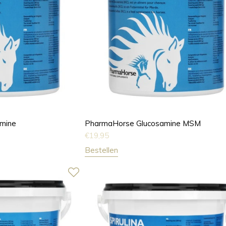
mine
PharmaHorse Glucosamine MSM
€
19,95
Bestellen