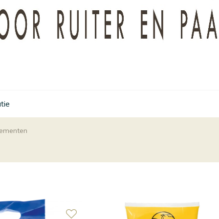
tie
lementen