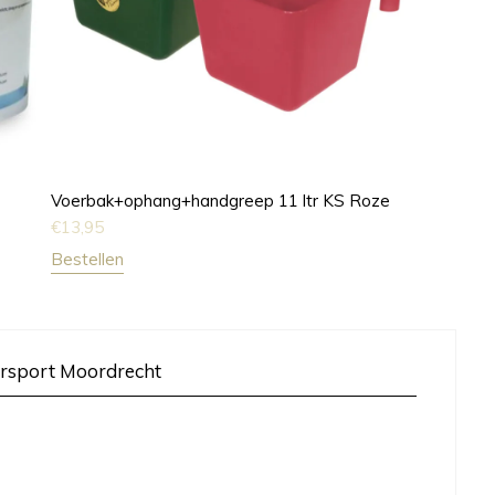
Voerbak+ophang+handgreep 11 ltr KS Roze
€
13,95
Bestellen
rsport Moordrecht