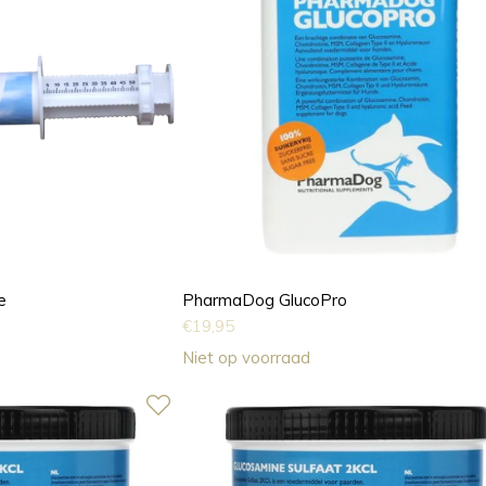
e
PharmaDog GlucoPro
€
19,95
Niet op voorraad