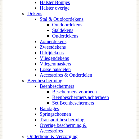
Halster Bontjes
Halster overige
Dekens
Stal & Outdoordekens
Outdoordekens
Staldekens
Onderdekens
Zomerdekens
Zweetdekens
Uitrijdekens
Vliegendekens
Vliegenmaskers
Losse halsdelen
Accessoires & Onderdelen
Beenbescherming
Beenbeschermers
Beschermers voorbeen
Beenbeschermers achterbeen
Set Beenbeschermers
Bandages
Springschoenen
Transport bescherming
Overige bescherming &
Accessoires
Onderhoud & Verzorging