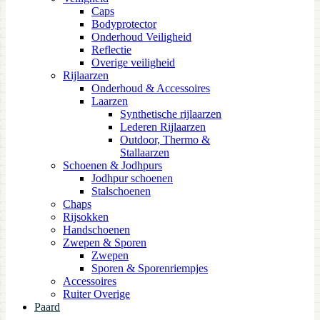
Caps
Bodyprotector
Onderhoud Veiligheid
Reflectie
Overige veiligheid
Rijlaarzen
Onderhoud & Accessoires
Laarzen
Synthetische rijlaarzen
Lederen Rijlaarzen
Outdoor, Thermo &
Stallaarzen
Schoenen & Jodhpurs
Jodhpur schoenen
Stalschoenen
Chaps
Rijsokken
Handschoenen
Zwepen & Sporen
Zwepen
Sporen & Sporenriempjes
Accessoires
Ruiter Overige
Paard