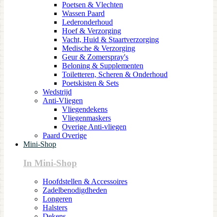
Poetsen & Vlechten
Wassen Paard
Lederonderhoud
Hoef & Verzorging
Vacht, Huid & Staartverzorging
Medische & Verzorging
Geur & Zomerspray's
Beloning & Supplementen
Toiletteren, Scheren & Onderhoud
Poetskisten & Sets
Wedstrijd
Anti-Vliegen
Vliegendekens
Vliegenmaskers
Overige Anti-vliegen
Paard Overige
Mini-Shop
In Mini-Shop
Hoofdstellen & Accessoires
Zadelbenodigdheden
Longeren
Halsters
Dekens