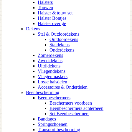
Halsters
Touwen
Halster & touw set
Halster Bontjes
Halster overige
Dekens
Stal & Outdoordekens
Outdoordekens
Staldekens
Onderdekens
Zomerdekens
Zweetdekens
Uitrijdekens
Vliegendekens
Vliegenmaskers
Losse halsdelen
Accessoires & Onderdelen
Beenbescherming
Beenbeschermers
Beschermers voorbeen
Beenbeschermers achterbeen
Set Beenbeschermers
Bandages
Springschoenen
Transport bescherming