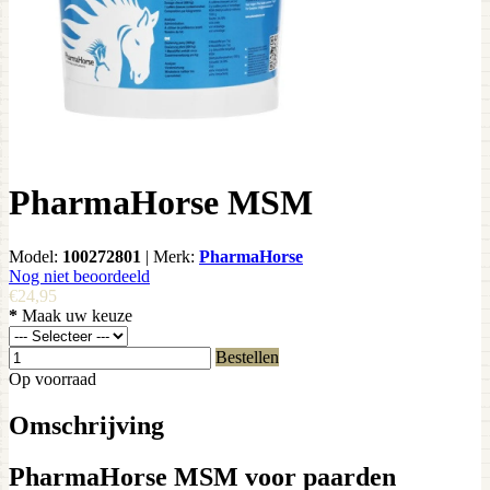
PharmaHorse MSM
Model:
100272801
|
Merk:
PharmaHorse
Nog niet beoordeeld
€24,95
*
Maak uw keuze
Bestellen
Op voorraad
Omschrijving
PharmaHorse MSM voor paarden