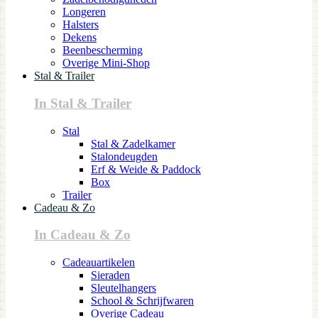
Longeren
Halsters
Dekens
Beenbescherming
Overige Mini-Shop
Stal & Trailer
In Stal & Trailer
Stal
Stal & Zadelkamer
Stalondeugden
Erf & Weide & Paddock
Box
Trailer
Cadeau & Zo
In Cadeau & Zo
Cadeauartikelen
Sieraden
Sleutelhangers
School & Schrijfwaren
Overige Cadeau