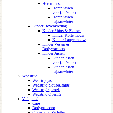
Heren Jassen
Heren jassen
voorjaar/zomer
Heren jassen
najaar/winter
Kinder Bovenkleding
Kinder Shirts & Blouses
Kinder Korte mouw
Kinder Lange mouw
Kinder Vesten &
Bodywarmers
Kinder Jassen
Kinder jassen
voorjaar/zomer
Kinder jassen
najaar/winter
Wedstrijd
Wedstrijdjas
Wedstrijd blouses/shirts
Wedstrijdrijbroek
Wedstrijd Overige
Veiligheid
Caps
Bodyprotector
Onderhoud Veiligheid