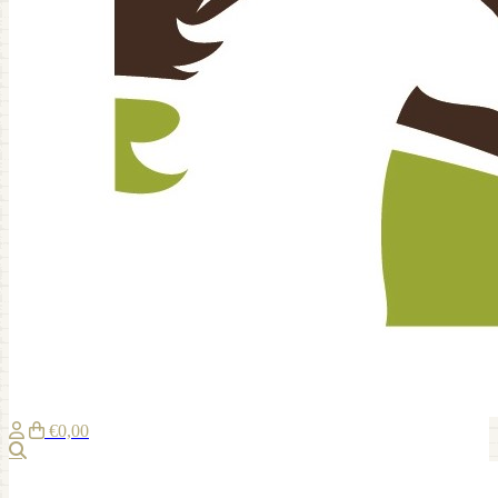
€0,00
Zoeken