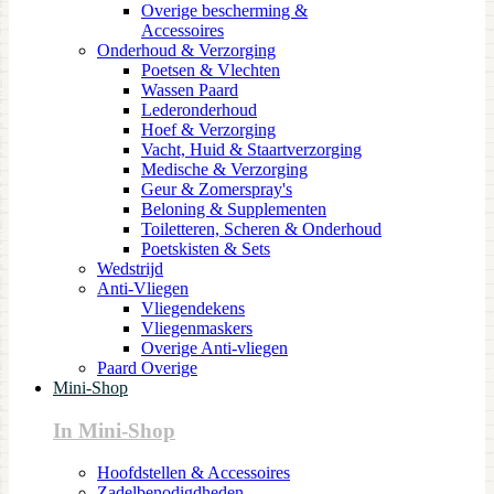
Overige bescherming &
Accessoires
Onderhoud & Verzorging
Poetsen & Vlechten
Wassen Paard
Lederonderhoud
Hoef & Verzorging
Vacht, Huid & Staartverzorging
Medische & Verzorging
Geur & Zomerspray's
Beloning & Supplementen
Toiletteren, Scheren & Onderhoud
Poetskisten & Sets
Wedstrijd
Anti-Vliegen
Vliegendekens
Vliegenmaskers
Overige Anti-vliegen
Paard Overige
Mini-Shop
In Mini-Shop
Hoofdstellen & Accessoires
Zadelbenodigdheden