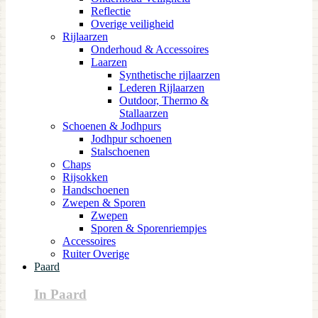
Reflectie
Overige veiligheid
Rijlaarzen
Onderhoud & Accessoires
Laarzen
Synthetische rijlaarzen
Lederen Rijlaarzen
Outdoor, Thermo &
Stallaarzen
Schoenen & Jodhpurs
Jodhpur schoenen
Stalschoenen
Chaps
Rijsokken
Handschoenen
Zwepen & Sporen
Zwepen
Sporen & Sporenriempjes
Accessoires
Ruiter Overige
Paard
In Paard