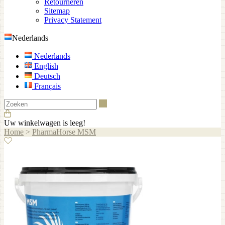
Retourneren
Sitemap
Privacy Statement
Nederlands
Nederlands
English
Deutsch
Français
Zoeken
Uw winkelwagen is leeg!
Home
>
PharmaHorse MSM