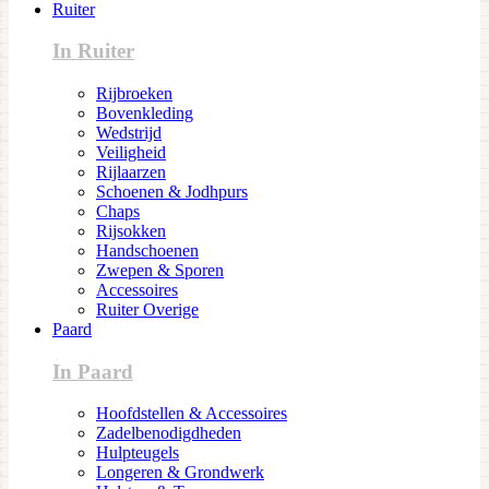
Ruiter
In Ruiter
Rijbroeken
Bovenkleding
Wedstrijd
Veiligheid
Rijlaarzen
Schoenen & Jodhpurs
Chaps
Rijsokken
Handschoenen
Zwepen & Sporen
Accessoires
Ruiter Overige
Paard
In Paard
Hoofdstellen & Accessoires
Zadelbenodigdheden
Hulpteugels
Longeren & Grondwerk