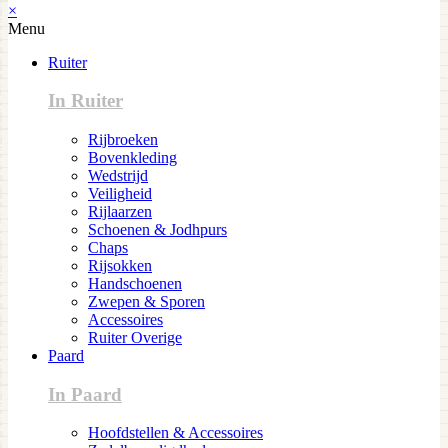
×
Menu
Ruiter
In Ruiter
Rijbroeken
Bovenkleding
Wedstrijd
Veiligheid
Rijlaarzen
Schoenen & Jodhpurs
Chaps
Rijsokken
Handschoenen
Zwepen & Sporen
Accessoires
Ruiter Overige
Paard
In Paard
Hoofdstellen & Accessoires