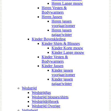
Heren Lange mouw
Heren Vesten &
Bodywarmers
Heren Jassen
Heren jassen
voorjaar/zomer
Heren jassen
najaar/winter
Kinder Bovenkleding
Kinder Shirts & Blouses
Kinder Korte mouw
Kinder Lange mouw
Kinder Vesten &
Bodywarmers
Kinder Jassen
Kinder jassen
voorjaar/zomer
Kinder jassen
najaar/winter
Wedstrijd
Wedstrijdjas
Wedstrijd blouses/shirts
Wedstrijdrijbroek
Wedstrijd Overige
Veiligheid