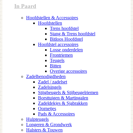
In Paard
Hoofdstellen & Accessoires
Hoofdstellen
Trens hoofdstel
Stang & Trens hoofdstel
Bitloos Hoofdstel
Hoofdstel accessoires
Losse onderdelen
Frontriemen
Teugels
Bitten
Overige accessoires
Zadelbenodigdheden
Zadel / zadelset
Zadelsingels
Stijgbeugels & Stijbeugelriemen
Borsttuigen & Martingalen
Zadeldekjes & Sjabrakken
Oornetjes
Pads & Accessoires
Hulpteugels
Longeren & Grondwerk
Halsters & Touwen