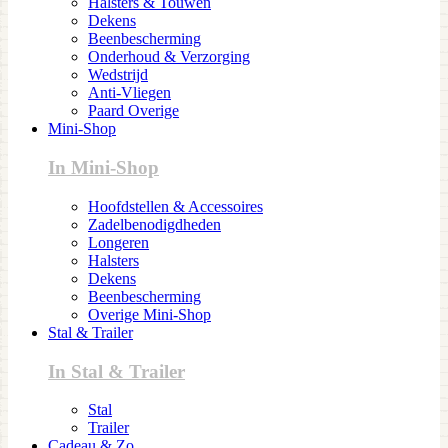
Halsters & Touwen
Dekens
Beenbescherming
Onderhoud & Verzorging
Wedstrijd
Anti-Vliegen
Paard Overige
Mini-Shop
In Mini-Shop
Hoofdstellen & Accessoires
Zadelbenodigdheden
Longeren
Halsters
Dekens
Beenbescherming
Overige Mini-Shop
Stal & Trailer
In Stal & Trailer
Stal
Trailer
Cadeau & Zo