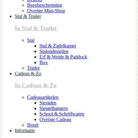
Beenbescherming
Overige Mini-Shop
Stal & Trailer
In Stal & Trailer
Stal
Stal & Zadelkamer
Stalondeugden
Erf & Weide & Paddock
Box
Trailer
Cadeau & Zo
In Cadeau & Zo
Cadeauartikelen
Sieraden
Sleutelhangers
School & Schrijfwaren
Overige Cadeau
Hond
Informatie