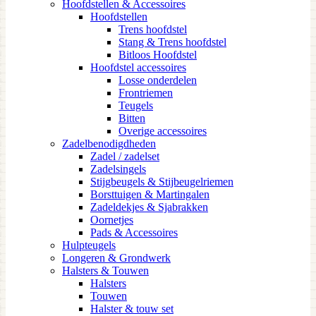
Hoofdstellen & Accessoires
Hoofdstellen
Trens hoofdstel
Stang & Trens hoofdstel
Bitloos Hoofdstel
Hoofdstel accessoires
Losse onderdelen
Frontriemen
Teugels
Bitten
Overige accessoires
Zadelbenodigdheden
Zadel / zadelset
Zadelsingels
Stijgbeugels & Stijbeugelriemen
Borsttuigen & Martingalen
Zadeldekjes & Sjabrakken
Oornetjes
Pads & Accessoires
Hulpteugels
Longeren & Grondwerk
Halsters & Touwen
Halsters
Touwen
Halster & touw set