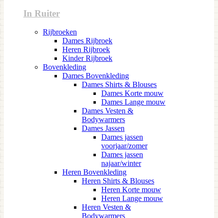
In Ruiter
Rijbroeken
Dames Rijbroek
Heren Rijbroek
Kinder Rijbroek
Bovenkleding
Dames Bovenkleding
Dames Shirts & Blouses
Dames Korte mouw
Dames Lange mouw
Dames Vesten &
Bodywarmers
Dames Jassen
Dames jassen
voorjaar/zomer
Dames jassen
najaar/winter
Heren Bovenkleding
Heren Shirts & Blouses
Heren Korte mouw
Heren Lange mouw
Heren Vesten &
Bodywarmers