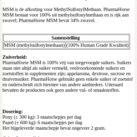
MSM is de afkorting voor MethylSulfonylMethaan. PharmaHorse
MSM bestaat voor 100% uit methylsulfonylmethaan en is rijk aan
zwavel; PharmaHorse MSM bevat 34% zwavel.
Samenstelling
MSM (methylsulfonylmethaan)
(100% Human Grade Kwaliteit)
Zuiverheid:
PharmaHorse MSM is 100% vrij van toegevoegde suikers. Suikers
staan niet altijd als suiker vermeld, veelvoorkomende suikers en
zoetstoffen in supplementen zijn; appelaroma, dextrose, sucrose en
druivensuiker. PharmaHorse gebruikt geen enkele suiker of zoetstof
en onderscheidt zich hiermee van andere aanbieders. Uiteraard
bevatten de producten ook geen andere vul- of smaakstoffen.
Dosering:
Pony (± 300 kg): 3 maatschepjes per dag
Paard (± 600 kg): 6 maatschepjes per dag
Het bijgeleverde maatschepje bevat ongeveer 2 gram.