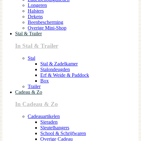
Longeren
Halsters
Dekens
Beenbescherming
Overige Mini-Shop
Stal & Trailer
In Stal & Trailer
Stal
Stal & Zadelkamer
Stalondeugden
Erf & Weide & Paddock
Box
Trailer
Cadeau & Zo
In Cadeau & Zo
Cadeauartikelen
Sieraden
Sleutelhangers
School & Schrijfwaren
Overige Cadeau