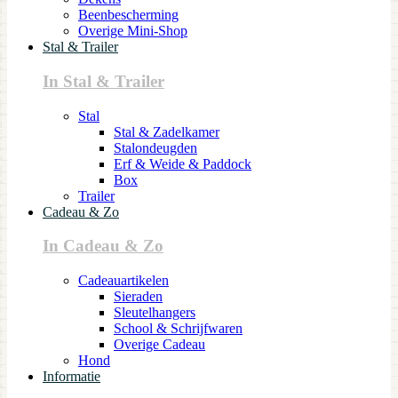
Beenbescherming
Overige Mini-Shop
Stal & Trailer
In Stal & Trailer
Stal
Stal & Zadelkamer
Stalondeugden
Erf & Weide & Paddock
Box
Trailer
Cadeau & Zo
In Cadeau & Zo
Cadeauartikelen
Sieraden
Sleutelhangers
School & Schrijfwaren
Overige Cadeau
Hond
Informatie