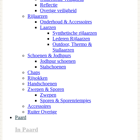
Reflectie
Overige veiligheid
Rijlaarzen
Onderhoud & Accessoires
Laarzen
Synthetische rijlaarzen
Lederen Rijlaarzen
Outdoor, Thermo &
Stallaarzen
Schoenen & Jodhpurs
Jodhpur schoenen
Stalschoenen
Chaps
Rijsokken
Handschoenen
Zwepen & Sporen
Zwepen
Sporen & Sporenriempjes
Accessoires
Ruiter Overige
Paard
In Paard