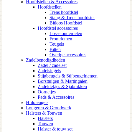
Hoofdstellen & Accessoires
Hoofdstellen
Trens hoofdstel
Stang & Trens hoofdstel
Bitloos Hoofdstel
Hoofdstel accessoires
Losse onderdelen
Frontriemen
Teugels
Bitten
Overige accessoires
Zadelbenodigdheden
Zadel / zadelset
Zadelsingels
Stijgbeugels & Stijbeugelriemen
Borsttuigen & Martingalen
Zadeldekjes & Sjabrakken
Oornetjes
Pads & Accessoires
Hulpteugels
Longeren & Grondwerk
Halsters & Touwen
Halsters
Touwen
Halster & touw set