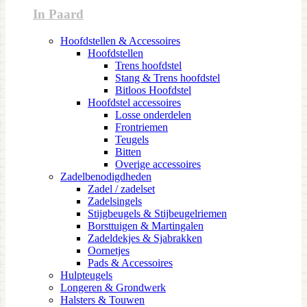
In Paard
Hoofdstellen & Accessoires
Hoofdstellen
Trens hoofdstel
Stang & Trens hoofdstel
Bitloos Hoofdstel
Hoofdstel accessoires
Losse onderdelen
Frontriemen
Teugels
Bitten
Overige accessoires
Zadelbenodigdheden
Zadel / zadelset
Zadelsingels
Stijgbeugels & Stijbeugelriemen
Borsttuigen & Martingalen
Zadeldekjes & Sjabrakken
Oornetjes
Pads & Accessoires
Hulpteugels
Longeren & Grondwerk
Halsters & Touwen