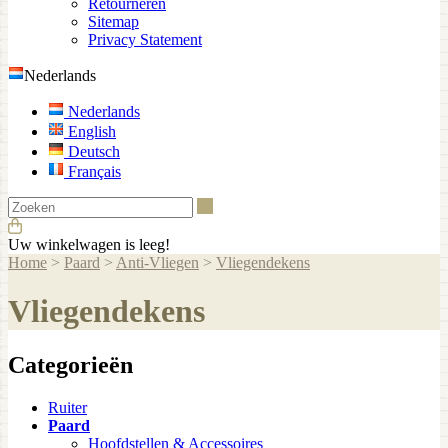
Retourneren
Sitemap
Privacy Statement
Nederlands
Nederlands
English
Deutsch
Français
Zoeken
Uw winkelwagen is leeg!
Home
>
Paard
>
Anti-Vliegen
>
Vliegendekens
Vliegendekens
Categorieën
Ruiter
Paard
Hoofdstellen & Accessoires