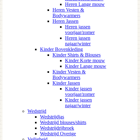
Heren Lange mouw
Heren Vesten &
Bodywarmers
Heren Jassen
Heren jassen
voorjaar/zomer
Heren jassen
najaar/winter
Kinder Bovenkleding
Kinder Shirts & Blouses
Kinder Korte mouw
Kinder Lange mouw
Kinder Vesten &
Bodywarmers
Kinder Jassen
Kinder jassen
voorjaar/zomer
Kinder jassen
najaar/winter
Wedstrijd
Wedstrijdjas
Wedstrijd blouses/shirts
Wedstrijdrijbroek
Wedstrijd Overige
Veiligheid