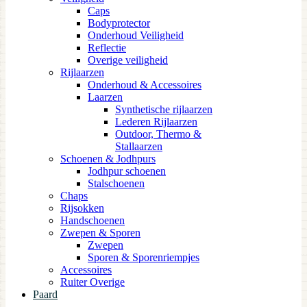
Caps
Bodyprotector
Onderhoud Veiligheid
Reflectie
Overige veiligheid
Rijlaarzen
Onderhoud & Accessoires
Laarzen
Synthetische rijlaarzen
Lederen Rijlaarzen
Outdoor, Thermo &
Stallaarzen
Schoenen & Jodhpurs
Jodhpur schoenen
Stalschoenen
Chaps
Rijsokken
Handschoenen
Zwepen & Sporen
Zwepen
Sporen & Sporenriempjes
Accessoires
Ruiter Overige
Paard