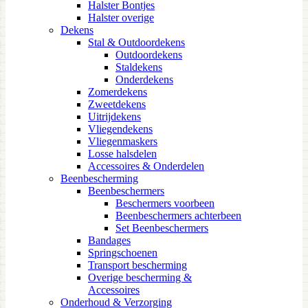
Halster Bontjes
Halster overige
Dekens
Stal & Outdoordekens
Outdoordekens
Staldekens
Onderdekens
Zomerdekens
Zweetdekens
Uitrijdekens
Vliegendekens
Vliegenmaskers
Losse halsdelen
Accessoires & Onderdelen
Beenbescherming
Beenbeschermers
Beschermers voorbeen
Beenbeschermers achterbeen
Set Beenbeschermers
Bandages
Springschoenen
Transport bescherming
Overige bescherming &
Accessoires
Onderhoud & Verzorging