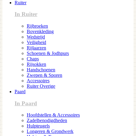
Ruiter
In Ruiter
Rijbroeken
Bovenkleding
Wedstrijd
Veiligheid
Rijlaarzen
Schoenen & Jodhpurs
Chaps
Rijsokken
Handschoenen
Zwepen & Sporen
Accessoires
Ruiter Overige
Paard
In Paard
Hoofdstellen & Accessoires
Zadelbenodigdheden
Hulpteugels
Longeren & Grondwerk