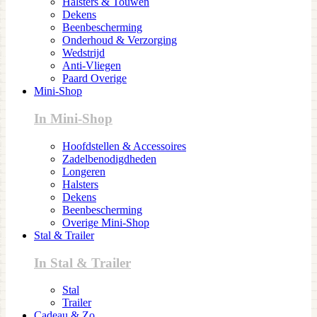
Halsters & Touwen
Dekens
Beenbescherming
Onderhoud & Verzorging
Wedstrijd
Anti-Vliegen
Paard Overige
Mini-Shop
In Mini-Shop
Hoofdstellen & Accessoires
Zadelbenodigdheden
Longeren
Halsters
Dekens
Beenbescherming
Overige Mini-Shop
Stal & Trailer
In Stal & Trailer
Stal
Trailer
Cadeau & Zo