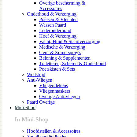
Overige bescherming &
Accessoires
Onderhoud & Verzorging
Poetsen & Vlechten
Wassen Paard
Lederonderhoud
Hoef & Verzorging
Vacht, Huid & Staartverzorging
Medische & Verzorging
Geur & Zomerspray's
Beloning & Supplementen
Toiletteren, Scheren & Onderhoud
Poetskisten & Sets
Wedstrijd
Anti-Vliegen
Vliegendekens
Vliegenmaskers
Overige Anti-vliegen
Paard Overige
Mini-Shop
In Mini-Shop
Hoofdstellen & Accessoires
Zadelbenodigdheden