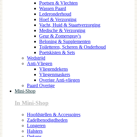
Poetsen & Vlechten
Wassen Paard
Lederonderhoud
Hoef & Verzorging
Vacht, Huid & Staartverzorging
Medische & Verzorging
Geur & Zomerspray's
Beloning & Supplementen
Toiletteren, Scheren & Onderhoud
Poetskisten & Sets
Wedstrijd
Anti-Vliegen
Vliegendekens
Vliegenmaskers
Overige Anti-vliegen
Paard Overige
Mini-Shop
In Mini-Shop
Hoofdstellen & Accessoires
Zadelbenodigdheden
Longeren
Halsters
Dekens