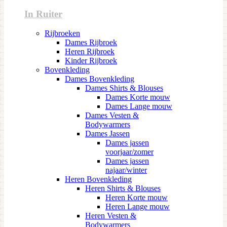
In Ruiter
Rijbroeken
Dames Rijbroek
Heren Rijbroek
Kinder Rijbroek
Bovenkleding
Dames Bovenkleding
Dames Shirts & Blouses
Dames Korte mouw
Dames Lange mouw
Dames Vesten &
Bodywarmers
Dames Jassen
Dames jassen
voorjaar/zomer
Dames jassen
najaar/winter
Heren Bovenkleding
Heren Shirts & Blouses
Heren Korte mouw
Heren Lange mouw
Heren Vesten &
Bodywarmers