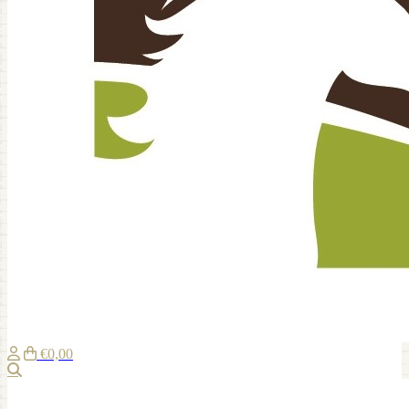
€0,00
Zoeken