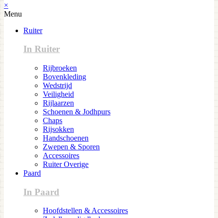
×
Menu
Ruiter
In Ruiter
Rijbroeken
Bovenkleding
Wedstrijd
Veiligheid
Rijlaarzen
Schoenen & Jodhpurs
Chaps
Rijsokken
Handschoenen
Zwepen & Sporen
Accessoires
Ruiter Overige
Paard
In Paard
Hoofdstellen & Accessoires