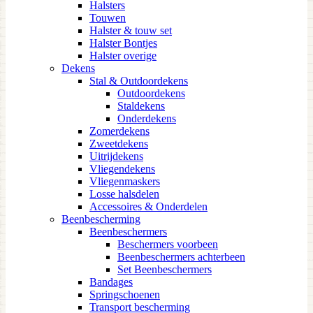
Halsters
Touwen
Halster & touw set
Halster Bontjes
Halster overige
Dekens
Stal & Outdoordekens
Outdoordekens
Staldekens
Onderdekens
Zomerdekens
Zweetdekens
Uitrijdekens
Vliegendekens
Vliegenmaskers
Losse halsdelen
Accessoires & Onderdelen
Beenbescherming
Beenbeschermers
Beschermers voorbeen
Beenbeschermers achterbeen
Set Beenbeschermers
Bandages
Springschoenen
Transport bescherming