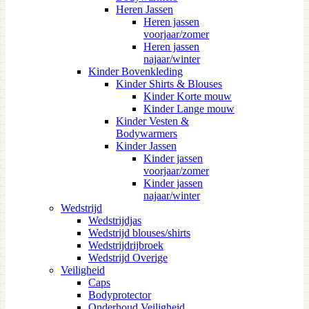
Heren Jassen
Heren jassen
voorjaar/zomer
Heren jassen
najaar/winter
Kinder Bovenkleding
Kinder Shirts & Blouses
Kinder Korte mouw
Kinder Lange mouw
Kinder Vesten &
Bodywarmers
Kinder Jassen
Kinder jassen
voorjaar/zomer
Kinder jassen
najaar/winter
Wedstrijd
Wedstrijdjas
Wedstrijd blouses/shirts
Wedstrijdrijbroek
Wedstrijd Overige
Veiligheid
Caps
Bodyprotector
Onderhoud Veiligheid