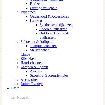
Reflectie
Overige veiligheid
Rijlaarzen
Onderhoud & Accessoires
Laarzen
Synthetische rijlaarzen
Lederen Rijlaarzen
Outdoor, Thermo &
Stallaarzen
Schoenen & Jodhpurs
Jodhpur schoenen
Stalschoenen
Chaps
Rijsokken
Handschoenen
Zwepen & Sporen
Zwepen
Sporen & Sporenriempjes
Accessoires
Ruiter Overige
Paard
In Paard