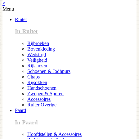
×
Menu
Ruiter
In Ruiter
Rijbroeken
Bovenkleding
Wedstrijd
Veiligheid
Rijlaarzen
Schoenen & Jodhpurs
Chaps
Rijsokken
Handschoenen
Zwepen & Sporen
Accessoires
Ruiter Overige
Paard
In Paard
Hoofdstellen & Accessoires