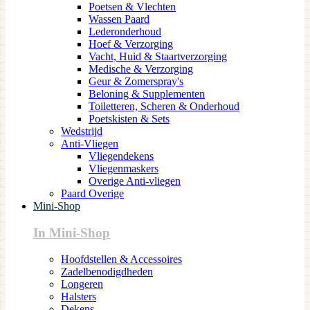
Poetsen & Vlechten
Wassen Paard
Lederonderhoud
Hoef & Verzorging
Vacht, Huid & Staartverzorging
Medische & Verzorging
Geur & Zomerspray's
Beloning & Supplementen
Toiletteren, Scheren & Onderhoud
Poetskisten & Sets
Wedstrijd
Anti-Vliegen
Vliegendekens
Vliegenmaskers
Overige Anti-vliegen
Paard Overige
Mini-Shop
In Mini-Shop
Hoofdstellen & Accessoires
Zadelbenodigdheden
Longeren
Halsters
Dekens