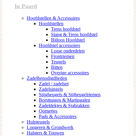
In Paard
Hoofdstellen & Accessoires
Hoofdstellen
Trens hoofdstel
Stang & Trens hoofdstel
Bitloos Hoofdstel
Hoofdstel accessoires
Losse onderdelen
Frontriemen
Teugels
Bitten
Overige accessoires
Zadelbenodigdheden
Zadel / zadelset
Zadelsingels
Stijgbeugels & Stijbeugelriemen
Borsttuigen & Martingalen
Zadeldekjes & Sjabrakken
Oornetjes
Pads & Accessoires
Hulpteugels
Longeren & Grondwerk
Halsters & Touwen