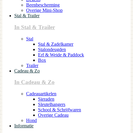
Beenbescherming
Overige Mini-Shop
Stal & Trailer
In Stal & Trailer
Stal
Stal & Zadelkamer
Stalondeugden
Erf & Weide & Paddock
Box
Trailer
Cadeau & Zo
In Cadeau & Zo
Cadeauartikelen
Sieraden
Sleutelhangers
School & Schrijfwaren
Overige Cadeau
Hond
Informatie