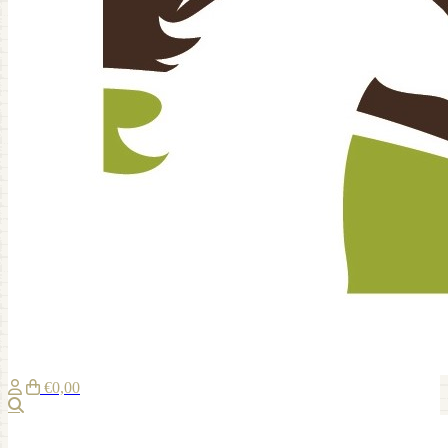
€0,00
Zoeken