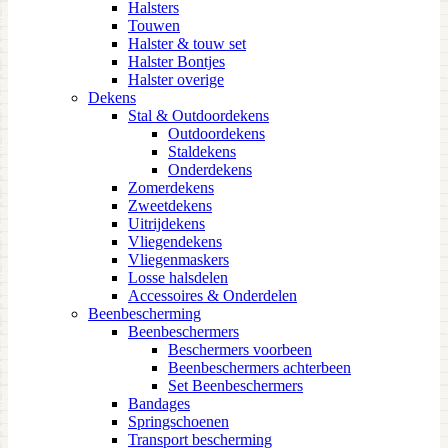
Halsters
Touwen
Halster & touw set
Halster Bontjes
Halster overige
Dekens
Stal & Outdoordekens
Outdoordekens
Staldekens
Onderdekens
Zomerdekens
Zweetdekens
Uitrijdekens
Vliegendekens
Vliegenmaskers
Losse halsdelen
Accessoires & Onderdelen
Beenbescherming
Beenbeschermers
Beschermers voorbeen
Beenbeschermers achterbeen
Set Beenbeschermers
Bandages
Springschoenen
Transport bescherming