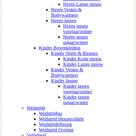
Heren Lange mouw
Heren Vesten &
Bodywarmers
Heren Jassen
Heren jassen
voorjaar/zomer
Heren jassen
najaar/winter
Kinder Bovenkleding
Kinder Shirts & Blouses
Kinder Korte mouw
Kinder Lange mouw
Kinder Vesten &
Bodywarmers
Kinder Jassen
Kinder jassen
voorjaar/zomer
Kinder jassen
najaar/winter
Wedstrijd
Wedstrijdjas
Wedstrijd blouses/shirts
Wedstrijdrijbroek
Wedstrijd Overige
Veiligheid