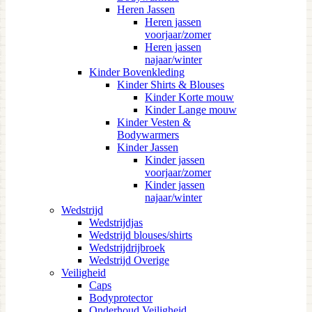
Heren Jassen
Heren jassen
voorjaar/zomer
Heren jassen
najaar/winter
Kinder Bovenkleding
Kinder Shirts & Blouses
Kinder Korte mouw
Kinder Lange mouw
Kinder Vesten &
Bodywarmers
Kinder Jassen
Kinder jassen
voorjaar/zomer
Kinder jassen
najaar/winter
Wedstrijd
Wedstrijdjas
Wedstrijd blouses/shirts
Wedstrijdrijbroek
Wedstrijd Overige
Veiligheid
Caps
Bodyprotector
Onderhoud Veiligheid