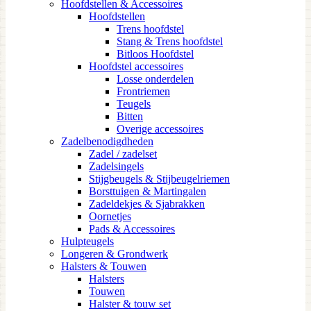
Hoofdstellen & Accessoires
Hoofdstellen
Trens hoofdstel
Stang & Trens hoofdstel
Bitloos Hoofdstel
Hoofdstel accessoires
Losse onderdelen
Frontriemen
Teugels
Bitten
Overige accessoires
Zadelbenodigdheden
Zadel / zadelset
Zadelsingels
Stijgbeugels & Stijbeugelriemen
Borsttuigen & Martingalen
Zadeldekjes & Sjabrakken
Oornetjes
Pads & Accessoires
Hulpteugels
Longeren & Grondwerk
Halsters & Touwen
Halsters
Touwen
Halster & touw set