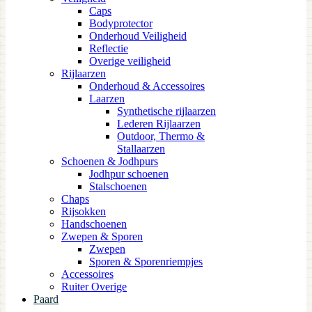
Caps
Bodyprotector
Onderhoud Veiligheid
Reflectie
Overige veiligheid
Rijlaarzen
Onderhoud & Accessoires
Laarzen
Synthetische rijlaarzen
Lederen Rijlaarzen
Outdoor, Thermo &
Stallaarzen
Schoenen & Jodhpurs
Jodhpur schoenen
Stalschoenen
Chaps
Rijsokken
Handschoenen
Zwepen & Sporen
Zwepen
Sporen & Sporenriempjes
Accessoires
Ruiter Overige
Paard