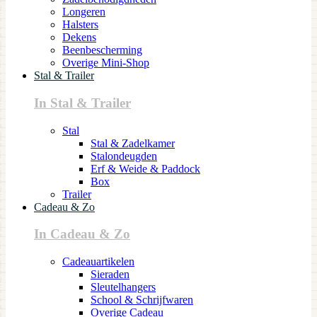
Longeren
Halsters
Dekens
Beenbescherming
Overige Mini-Shop
Stal & Trailer
In Stal & Trailer
Stal
Stal & Zadelkamer
Stalondeugden
Erf & Weide & Paddock
Box
Trailer
Cadeau & Zo
In Cadeau & Zo
Cadeauartikelen
Sieraden
Sleutelhangers
School & Schrijfwaren
Overige Cadeau