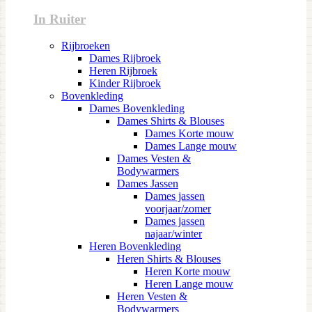
In Ruiter
Rijbroeken
Dames Rijbroek
Heren Rijbroek
Kinder Rijbroek
Bovenkleding
Dames Bovenkleding
Dames Shirts & Blouses
Dames Korte mouw
Dames Lange mouw
Dames Vesten &
Bodywarmers
Dames Jassen
Dames jassen
voorjaar/zomer
Dames jassen
najaar/winter
Heren Bovenkleding
Heren Shirts & Blouses
Heren Korte mouw
Heren Lange mouw
Heren Vesten &
Bodywarmers