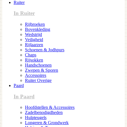
Ruiter
In Ruiter
Rijbroeken
Bovenkleding
Wedstrijd
Veiligheid
Rijlaarzen
Schoenen & Jodhpurs
Chaps
Rijsokken
Handschoenen
Zwepen & Sporen
Accessoires
Ruiter Overige
Paard
In Paard
Hoofdstellen & Accessoires
Zadelbenodigdheden
Hulpteugels
Longeren & Grondwerk