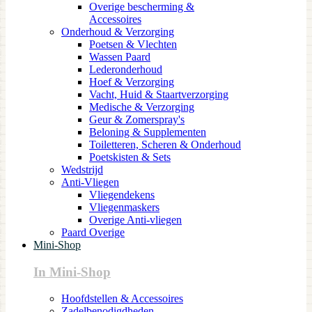
Overige bescherming &
Accessoires
Onderhoud & Verzorging
Poetsen & Vlechten
Wassen Paard
Lederonderhoud
Hoef & Verzorging
Vacht, Huid & Staartverzorging
Medische & Verzorging
Geur & Zomerspray's
Beloning & Supplementen
Toiletteren, Scheren & Onderhoud
Poetskisten & Sets
Wedstrijd
Anti-Vliegen
Vliegendekens
Vliegenmaskers
Overige Anti-vliegen
Paard Overige
Mini-Shop
In Mini-Shop
Hoofdstellen & Accessoires
Zadelbenodigdheden