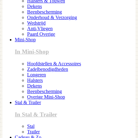
Halsters & Touwen
Dekens
Beenbescherming
Onderhoud & Verzorging
Wedstrijd
Anti-Vliegen
Paard Overige
Mini-Shop
In Mini-Shop
Hoofdstellen & Accessoires
Zadelbenodigdheden
Longeren
Halsters
Dekens
Beenbescherming
Overige Mini-Shop
Stal & Trailer
In Stal & Trailer
Stal
Trailer
Cadeau & Zo