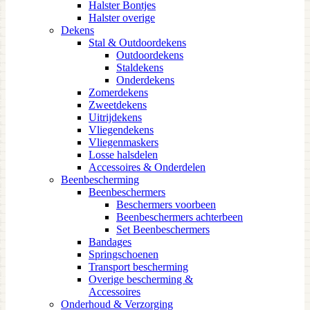
Halster Bontjes
Halster overige
Dekens
Stal & Outdoordekens
Outdoordekens
Staldekens
Onderdekens
Zomerdekens
Zweetdekens
Uitrijdekens
Vliegendekens
Vliegenmaskers
Losse halsdelen
Accessoires & Onderdelen
Beenbescherming
Beenbeschermers
Beschermers voorbeen
Beenbeschermers achterbeen
Set Beenbeschermers
Bandages
Springschoenen
Transport bescherming
Overige bescherming &
Accessoires
Onderhoud & Verzorging