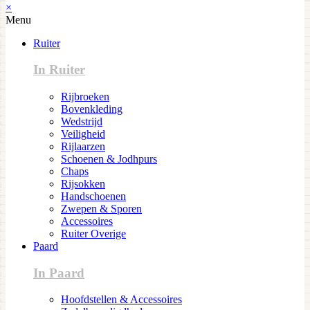
×
Menu
Ruiter
In Ruiter
Rijbroeken
Bovenkleding
Wedstrijd
Veiligheid
Rijlaarzen
Schoenen & Jodhpurs
Chaps
Rijsokken
Handschoenen
Zwepen & Sporen
Accessoires
Ruiter Overige
Paard
In Paard
Hoofdstellen & Accessoires