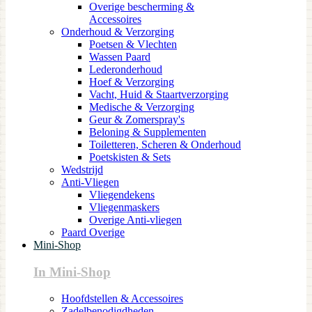
Overige bescherming &
Accessoires
Onderhoud & Verzorging
Poetsen & Vlechten
Wassen Paard
Lederonderhoud
Hoef & Verzorging
Vacht, Huid & Staartverzorging
Medische & Verzorging
Geur & Zomerspray's
Beloning & Supplementen
Toiletteren, Scheren & Onderhoud
Poetskisten & Sets
Wedstrijd
Anti-Vliegen
Vliegendekens
Vliegenmaskers
Overige Anti-vliegen
Paard Overige
Mini-Shop
In Mini-Shop
Hoofdstellen & Accessoires
Zadelbenodigdheden