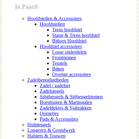
In Paard
Hoofdstellen & Accessoires
Hoofdstellen
Trens hoofdstel
Stang & Trens hoofdstel
Bitloos Hoofdstel
Hoofdstel accessoires
Losse onderdelen
Frontriemen
Teugels
Bitten
Overige accessoires
Zadelbenodigdheden
Zadel / zadelset
Zadelsingels
Stijgbeugels & Stijbeugelriemen
Borsttuigen & Martingalen
Zadeldekjes & Sjabrakken
Oornetjes
Pads & Accessoires
Hulpteugels
Longeren & Grondwerk
Halsters & Touwen