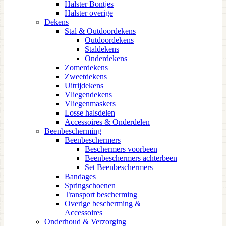
Halster Bontjes
Halster overige
Dekens
Stal & Outdoordekens
Outdoordekens
Staldekens
Onderdekens
Zomerdekens
Zweetdekens
Uitrijdekens
Vliegendekens
Vliegenmaskers
Losse halsdelen
Accessoires & Onderdelen
Beenbescherming
Beenbeschermers
Beschermers voorbeen
Beenbeschermers achterbeen
Set Beenbeschermers
Bandages
Springschoenen
Transport bescherming
Overige bescherming &
Accessoires
Onderhoud & Verzorging