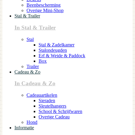
Beenbescherming
Overige Mini-Shop
Stal & Trailer
In Stal & Trailer
Stal
Stal & Zadelkamer
Stalondeugden
Erf & Weide & Paddock
Box
Trailer
Cadeau & Zo
In Cadeau & Zo
Cadeauartikelen
Sieraden
Sleutelhangers
School & Schrijfwaren
Overige Cadeau
Hond
Informatie