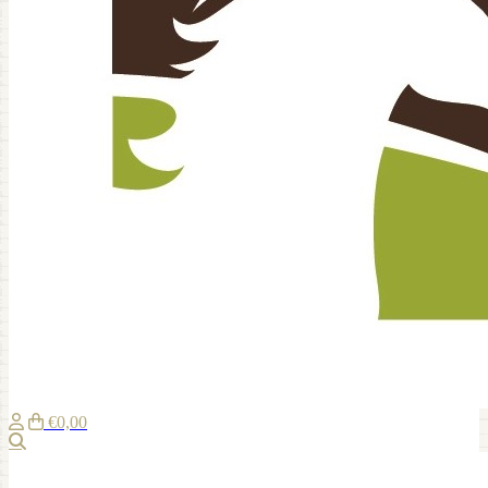
€0,00
Zoeken