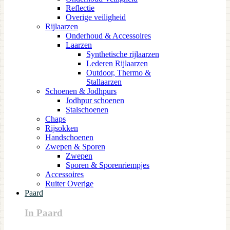
Reflectie
Overige veiligheid
Rijlaarzen
Onderhoud & Accessoires
Laarzen
Synthetische rijlaarzen
Lederen Rijlaarzen
Outdoor, Thermo &
Stallaarzen
Schoenen & Jodhpurs
Jodhpur schoenen
Stalschoenen
Chaps
Rijsokken
Handschoenen
Zwepen & Sporen
Zwepen
Sporen & Sporenriempjes
Accessoires
Ruiter Overige
Paard
In Paard