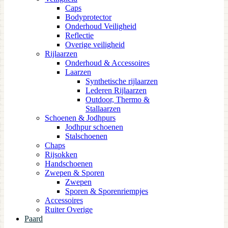
Caps
Bodyprotector
Onderhoud Veiligheid
Reflectie
Overige veiligheid
Rijlaarzen
Onderhoud & Accessoires
Laarzen
Synthetische rijlaarzen
Lederen Rijlaarzen
Outdoor, Thermo &
Stallaarzen
Schoenen & Jodhpurs
Jodhpur schoenen
Stalschoenen
Chaps
Rijsokken
Handschoenen
Zwepen & Sporen
Zwepen
Sporen & Sporenriempjes
Accessoires
Ruiter Overige
Paard