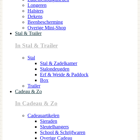
Longeren
Halsters
Dekens
Beenbescherming
Overige Mini-Shop
Stal & Trailer
In Stal & Trailer
Stal
Stal & Zadelkamer
Stalondeugden
Erf & Weide & Paddock
Box
Trailer
Cadeau & Zo
In Cadeau & Zo
Cadeauartikelen
Sieraden
Sleutelhangers
School & Schrijfwaren
Overige Cadeau