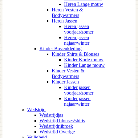
Heren Lange mouw
Heren Vesten &
Bodywarmers
Heren Jassen
Heren jassen
voorjaar/zomer
Heren jassen
najaar/winter
Kinder Bovenkleding
Kinder Shirts & Blouses
Kinder Korte mouw
Kinder Lange mouw
Kinder Vesten &
Bodywarmers
Kinder Jassen
Kinder jassen
voorjaar/zomer
Kinder jassen
najaar/winter
Wedstrijd
Wedstrijdjas
Wedstrijd blouses/shirts
Wedstrijdrijbroek
Wedstrijd Overige
Veiligheid