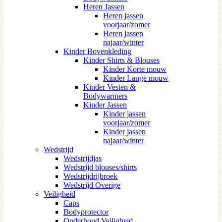
Heren Jassen
Heren jassen
voorjaar/zomer
Heren jassen
najaar/winter
Kinder Bovenkleding
Kinder Shirts & Blouses
Kinder Korte mouw
Kinder Lange mouw
Kinder Vesten &
Bodywarmers
Kinder Jassen
Kinder jassen
voorjaar/zomer
Kinder jassen
najaar/winter
Wedstrijd
Wedstrijdjas
Wedstrijd blouses/shirts
Wedstrijdrijbroek
Wedstrijd Overige
Veiligheid
Caps
Bodyprotector
Onderhoud Veiligheid