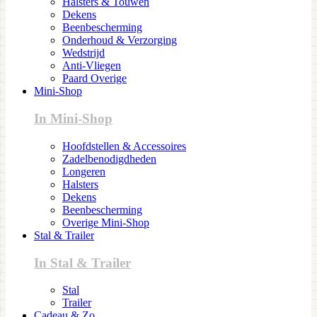
Halsters & Touwen
Dekens
Beenbescherming
Onderhoud & Verzorging
Wedstrijd
Anti-Vliegen
Paard Overige
Mini-Shop
In Mini-Shop
Hoofdstellen & Accessoires
Zadelbenodigdheden
Longeren
Halsters
Dekens
Beenbescherming
Overige Mini-Shop
Stal & Trailer
In Stal & Trailer
Stal
Trailer
Cadeau & Zo