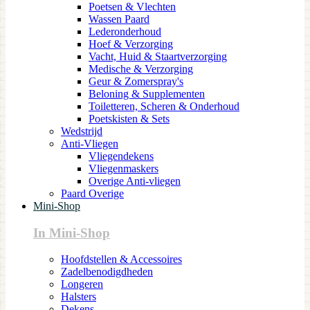
Poetsen & Vlechten
Wassen Paard
Lederonderhoud
Hoef & Verzorging
Vacht, Huid & Staartverzorging
Medische & Verzorging
Geur & Zomerspray's
Beloning & Supplementen
Toiletteren, Scheren & Onderhoud
Poetskisten & Sets
Wedstrijd
Anti-Vliegen
Vliegendekens
Vliegenmaskers
Overige Anti-vliegen
Paard Overige
Mini-Shop
In Mini-Shop
Hoofdstellen & Accessoires
Zadelbenodigdheden
Longeren
Halsters
Dekens