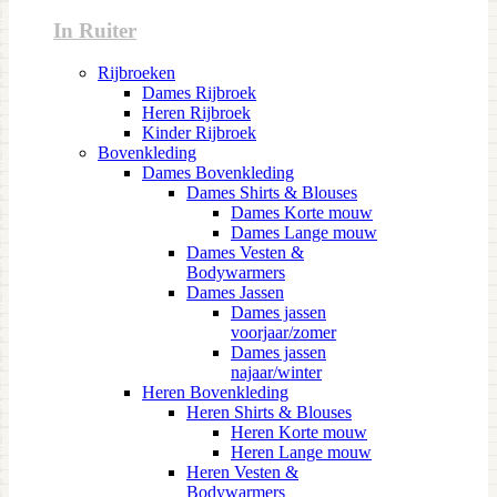
In Ruiter
Rijbroeken
Dames Rijbroek
Heren Rijbroek
Kinder Rijbroek
Bovenkleding
Dames Bovenkleding
Dames Shirts & Blouses
Dames Korte mouw
Dames Lange mouw
Dames Vesten &
Bodywarmers
Dames Jassen
Dames jassen
voorjaar/zomer
Dames jassen
najaar/winter
Heren Bovenkleding
Heren Shirts & Blouses
Heren Korte mouw
Heren Lange mouw
Heren Vesten &
Bodywarmers