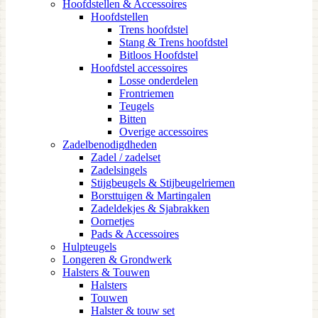
Hoofdstellen & Accessoires
Hoofdstellen
Trens hoofdstel
Stang & Trens hoofdstel
Bitloos Hoofdstel
Hoofdstel accessoires
Losse onderdelen
Frontriemen
Teugels
Bitten
Overige accessoires
Zadelbenodigdheden
Zadel / zadelset
Zadelsingels
Stijgbeugels & Stijbeugelriemen
Borsttuigen & Martingalen
Zadeldekjes & Sjabrakken
Oornetjes
Pads & Accessoires
Hulpteugels
Longeren & Grondwerk
Halsters & Touwen
Halsters
Touwen
Halster & touw set