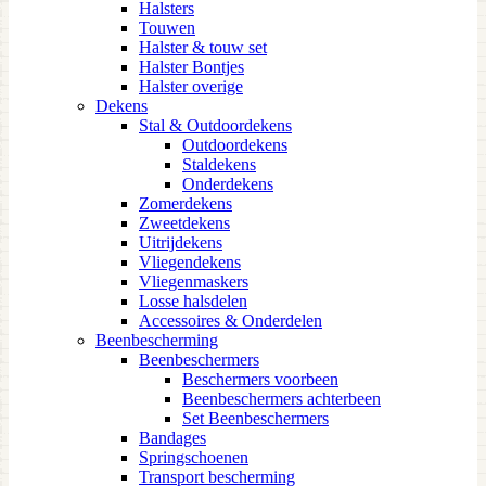
Halsters
Touwen
Halster & touw set
Halster Bontjes
Halster overige
Dekens
Stal & Outdoordekens
Outdoordekens
Staldekens
Onderdekens
Zomerdekens
Zweetdekens
Uitrijdekens
Vliegendekens
Vliegenmaskers
Losse halsdelen
Accessoires & Onderdelen
Beenbescherming
Beenbeschermers
Beschermers voorbeen
Beenbeschermers achterbeen
Set Beenbeschermers
Bandages
Springschoenen
Transport bescherming