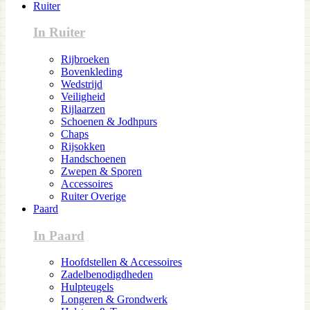
Ruiter
In Ruiter
Rijbroeken
Bovenkleding
Wedstrijd
Veiligheid
Rijlaarzen
Schoenen & Jodhpurs
Chaps
Rijsokken
Handschoenen
Zwepen & Sporen
Accessoires
Ruiter Overige
Paard
In Paard
Hoofdstellen & Accessoires
Zadelbenodigdheden
Hulpteugels
Longeren & Grondwerk