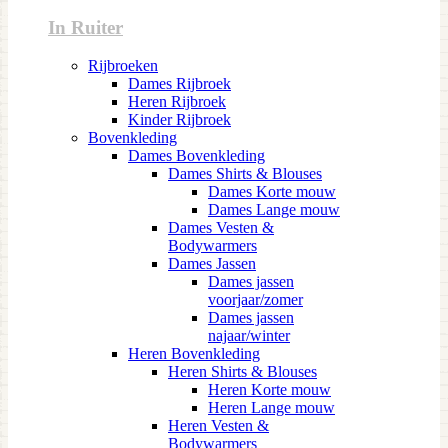
In Ruiter
Rijbroeken
Dames Rijbroek
Heren Rijbroek
Kinder Rijbroek
Bovenkleding
Dames Bovenkleding
Dames Shirts & Blouses
Dames Korte mouw
Dames Lange mouw
Dames Vesten &
Bodywarmers
Dames Jassen
Dames jassen
voorjaar/zomer
Dames jassen
najaar/winter
Heren Bovenkleding
Heren Shirts & Blouses
Heren Korte mouw
Heren Lange mouw
Heren Vesten &
Bodywarmers