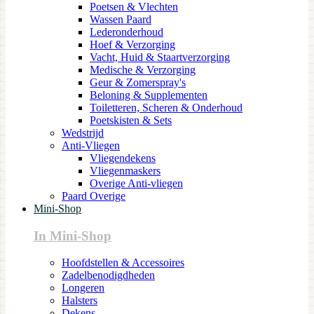
Poetsen & Vlechten
Wassen Paard
Lederonderhoud
Hoef & Verzorging
Vacht, Huid & Staartverzorging
Medische & Verzorging
Geur & Zomerspray's
Beloning & Supplementen
Toiletteren, Scheren & Onderhoud
Poetskisten & Sets
Wedstrijd
Anti-Vliegen
Vliegendekens
Vliegenmaskers
Overige Anti-vliegen
Paard Overige
Mini-Shop
In Mini-Shop
Hoofdstellen & Accessoires
Zadelbenodigdheden
Longeren
Halsters
Dekens