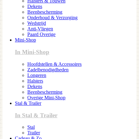
Halsters & Touwen
Dekens
Beenbescherming
Onderhoud & Verzorging
Wedstrijd
Anti-Vliegen
Paard Overige
Mini-Shop
In Mini-Shop
Hoofdstellen & Accessoires
Zadelbenodigdheden
Longeren
Halsters
Dekens
Beenbescherming
Overige Mini-Shop
Stal & Trailer
In Stal & Trailer
Stal
Trailer
Cadeau & Zo