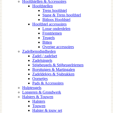
Hoofdstellen & Accessoires
Hoofdstellen
Trens hoofdstel
Stang & Trens hoofdstel
Bitloos Hoofdstel
Hoofdstel accessoires
Losse onderdelen
Frontriemen
Teugels
Bitten
Overige accessoires
Zadelbenodigdheden
Zadel / zadelset
Zadelsingels
Stijgbeugels & Stijbeugelriemen
Borsttuigen & Martingalen
Zadeldekjes & Sjabrakken
Oornetjes
Pads & Accessoires
Hulpteugels
Longeren & Grondwerk
Halsters & Touwen
Halsters
Touwen
Halster & touw set