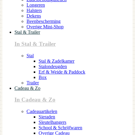
Longeren
Halsters
Dekens
Beenbescherming
Overige Mini-Shop
Stal & Trailer
In Stal & Trailer
Stal
Stal & Zadelkamer
Stalondeugden
Erf & Weide & Paddock
Box
Trailer
Cadeau & Zo
In Cadeau & Zo
Cadeauartikelen
Sieraden
Sleutelhangers
School & Schrijfwaren
Overige Cadeau