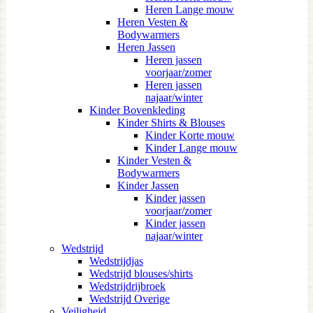
Heren Lange mouw
Heren Vesten &
Bodywarmers
Heren Jassen
Heren jassen
voorjaar/zomer
Heren jassen
najaar/winter
Kinder Bovenkleding
Kinder Shirts & Blouses
Kinder Korte mouw
Kinder Lange mouw
Kinder Vesten &
Bodywarmers
Kinder Jassen
Kinder jassen
voorjaar/zomer
Kinder jassen
najaar/winter
Wedstrijd
Wedstrijdjas
Wedstrijd blouses/shirts
Wedstrijdrijbroek
Wedstrijd Overige
Veiligheid