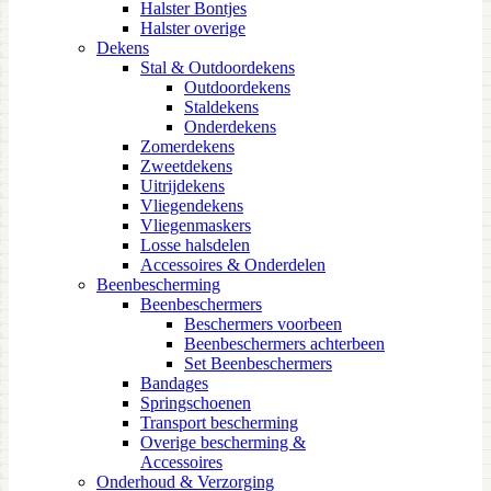
Halster Bontjes
Halster overige
Dekens
Stal & Outdoordekens
Outdoordekens
Staldekens
Onderdekens
Zomerdekens
Zweetdekens
Uitrijdekens
Vliegendekens
Vliegenmaskers
Losse halsdelen
Accessoires & Onderdelen
Beenbescherming
Beenbeschermers
Beschermers voorbeen
Beenbeschermers achterbeen
Set Beenbeschermers
Bandages
Springschoenen
Transport bescherming
Overige bescherming &
Accessoires
Onderhoud & Verzorging