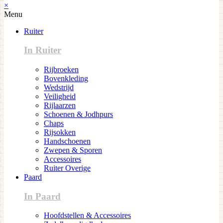
×
Menu
Ruiter
In Ruiter
Rijbroeken
Bovenkleding
Wedstrijd
Veiligheid
Rijlaarzen
Schoenen & Jodhpurs
Chaps
Rijsokken
Handschoenen
Zwepen & Sporen
Accessoires
Ruiter Overige
Paard
In Paard
Hoofdstellen & Accessoires