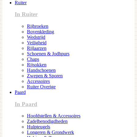
Ruiter
In Ruiter
Rijbroeken
Bovenkleding
Wedstrijd
Veiligheid
Rijlaarzen
Schoenen & Jodhpurs
Chaps
Rijsokken
Handschoenen
Zwepen & Sporen
Accessoires
Ruiter Overige
Paard
In Paard
Hoofdstellen & Accessoires
Zadelbenodigdheden
Hulpteugels
Longeren & Grondwerk