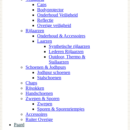
Caps
Bodyprotector
Onderhoud Veiligheid
Reflectie
Overige veiligheid
Rijlaarzen
Onderhoud & Accessoires
Laarzen
Synthetische rijlaarzen
Lederen Rijlaarzen
Outdoor, Thermo &
Stallaarzen
Schoenen & Jodhpurs
Jodhpur schoenen
Stalschoenen
Chaps
Rijsokken
Handschoenen
Zwepen & Sporen
Zwepen
Sporen & Sporenriempjes
Accessoires
Ruiter Overige
Paard