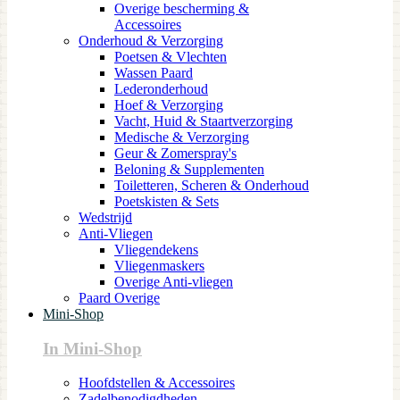
Overige bescherming &
Accessoires
Onderhoud & Verzorging
Poetsen & Vlechten
Wassen Paard
Lederonderhoud
Hoef & Verzorging
Vacht, Huid & Staartverzorging
Medische & Verzorging
Geur & Zomerspray's
Beloning & Supplementen
Toiletteren, Scheren & Onderhoud
Poetskisten & Sets
Wedstrijd
Anti-Vliegen
Vliegendekens
Vliegenmaskers
Overige Anti-vliegen
Paard Overige
Mini-Shop
In Mini-Shop
Hoofdstellen & Accessoires
Zadelbenodigdheden