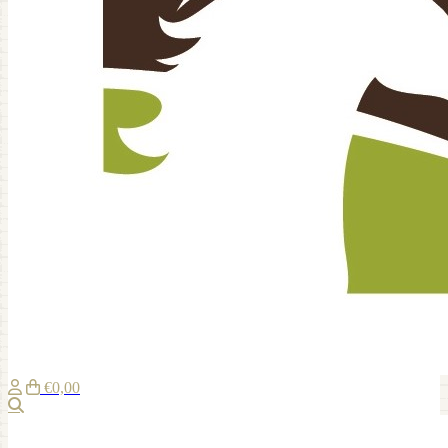
€0,00
Zoeken