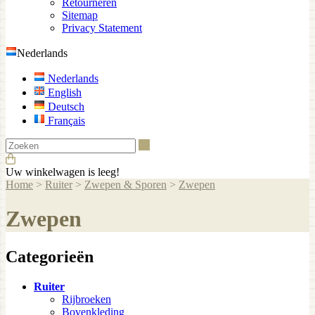
Retourneren
Sitemap
Privacy Statement
Nederlands
Nederlands
English
Deutsch
Français
Zoeken
Uw winkelwagen is leeg!
Home
>
Ruiter
>
Zwepen & Sporen
>
Zwepen
Zwepen
Categorieën
Ruiter
Rijbroeken
Bovenkleding