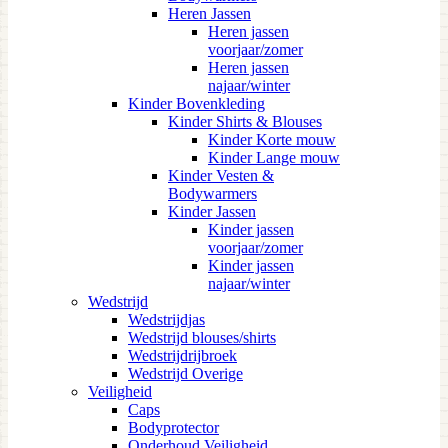
Heren Jassen
Heren jassen
voorjaar/zomer
Heren jassen
najaar/winter
Kinder Bovenkleding
Kinder Shirts & Blouses
Kinder Korte mouw
Kinder Lange mouw
Kinder Vesten &
Bodywarmers
Kinder Jassen
Kinder jassen
voorjaar/zomer
Kinder jassen
najaar/winter
Wedstrijd
Wedstrijdjas
Wedstrijd blouses/shirts
Wedstrijdrijbroek
Wedstrijd Overige
Veiligheid
Caps
Bodyprotector
Onderhoud Veiligheid