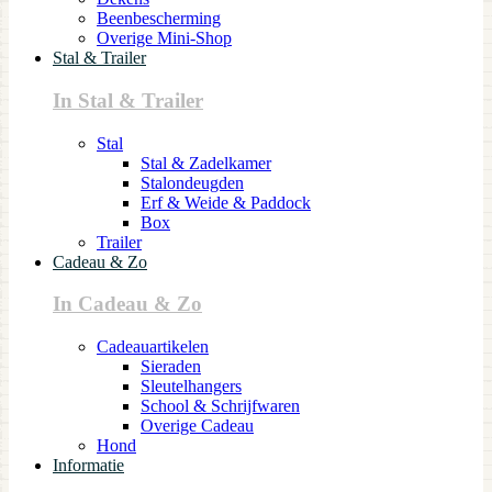
Beenbescherming
Overige Mini-Shop
Stal & Trailer
In Stal & Trailer
Stal
Stal & Zadelkamer
Stalondeugden
Erf & Weide & Paddock
Box
Trailer
Cadeau & Zo
In Cadeau & Zo
Cadeauartikelen
Sieraden
Sleutelhangers
School & Schrijfwaren
Overige Cadeau
Hond
Informatie