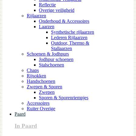
Reflectie
Overige veiligheid
Rijlaarzen
Onderhoud & Accessoires
Laarzen
Synthetische rijlaarzen
Lederen Rijlaarzen
Outdoor, Thermo &
Stallaarzen
Schoenen & Jodhpurs
Jodhpur schoenen
Stalschoenen
Chaps
Rijsokken
Handschoenen
Zwepen & Sporen
Zwepen
Sporen & Sporenriempjes
Accessoires
Ruiter Overige
Paard
In Paard