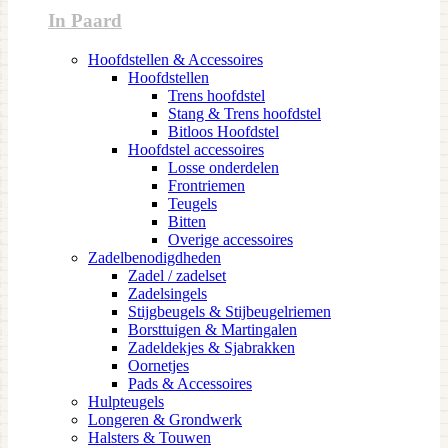
In Paard
Hoofdstellen & Accessoires
Hoofdstellen
Trens hoofdstel
Stang & Trens hoofdstel
Bitloos Hoofdstel
Hoofdstel accessoires
Losse onderdelen
Frontriemen
Teugels
Bitten
Overige accessoires
Zadelbenodigdheden
Zadel / zadelset
Zadelsingels
Stijgbeugels & Stijbeugelriemen
Borsttuigen & Martingalen
Zadeldekjes & Sjabrakken
Oornetjes
Pads & Accessoires
Hulpteugels
Longeren & Grondwerk
Halsters & Touwen