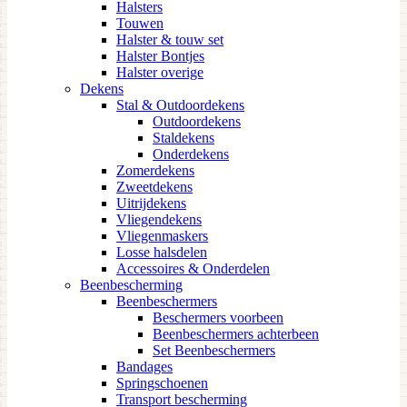
Halsters
Touwen
Halster & touw set
Halster Bontjes
Halster overige
Dekens
Stal & Outdoordekens
Outdoordekens
Staldekens
Onderdekens
Zomerdekens
Zweetdekens
Uitrijdekens
Vliegendekens
Vliegenmaskers
Losse halsdelen
Accessoires & Onderdelen
Beenbescherming
Beenbeschermers
Beschermers voorbeen
Beenbeschermers achterbeen
Set Beenbeschermers
Bandages
Springschoenen
Transport bescherming