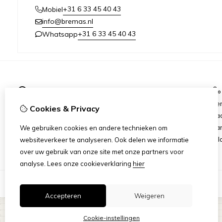
+31 6 33 45 40 43
Mobiel
info@bremas.nl
+31 6 33 45 40 43
Whatsapp
Informatie
Verzending & Betaling
Me
Cookies & Privacy
Algemene Voorwaarden
Ca
Privacy Statement
Aan
We gebruiken cookies en andere technieken om
Rij
websiteverkeer te analyseren. Ook delen we informatie
over uw gebruik van onze site met onze partners voor
analyse.
Lees onze cookieverklaring
hier
Accepteren
Weigeren
Cookie-instellingen