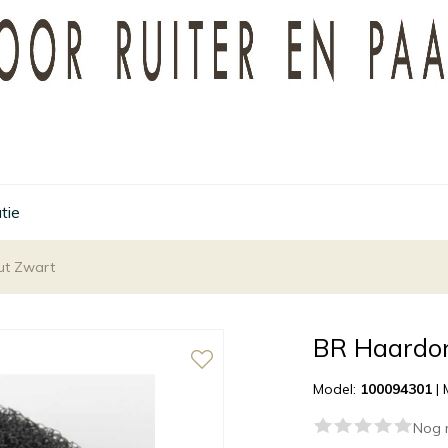
tie
ut Zwart
BR Haardo
Model:
100094301
|
Nog 