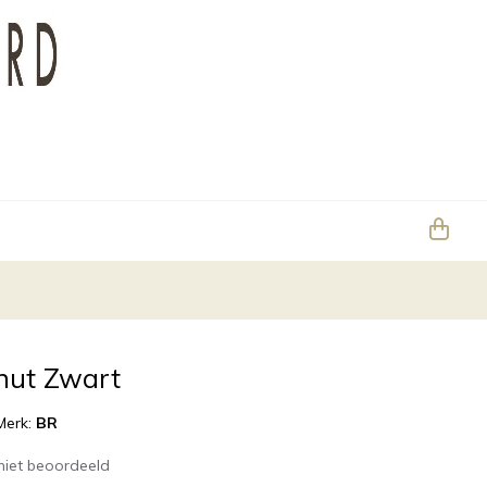
nut Zwart
Merk:
BR
niet beoordeeld