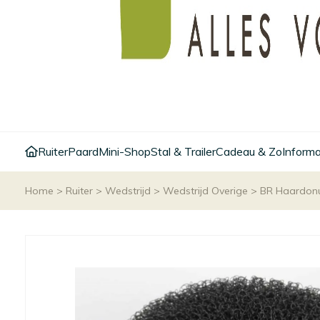
Ruiter
Paard
Mini-Shop
Stal & Trailer
Cadeau & Zo
Informa
Home
>
Ruiter
>
Wedstrijd
>
Wedstrijd Overige
>
BR Haardon