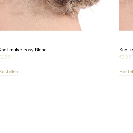
Knot maker easy Blond
Knot 
€
2,25
€
2,25
Bestellen
Bestel