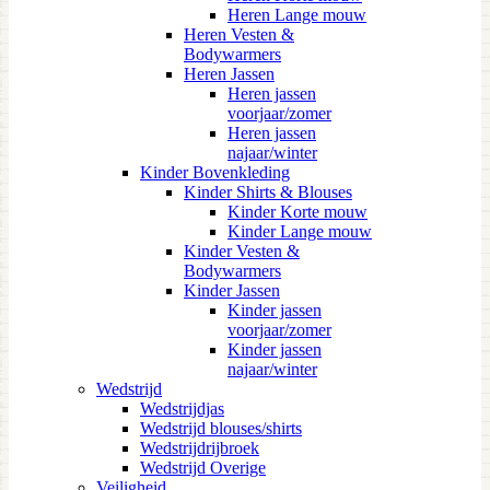
Heren Lange mouw
Heren Vesten &
Bodywarmers
Heren Jassen
Heren jassen
voorjaar/zomer
Heren jassen
najaar/winter
Kinder Bovenkleding
Kinder Shirts & Blouses
Kinder Korte mouw
Kinder Lange mouw
Kinder Vesten &
Bodywarmers
Kinder Jassen
Kinder jassen
voorjaar/zomer
Kinder jassen
najaar/winter
Wedstrijd
Wedstrijdjas
Wedstrijd blouses/shirts
Wedstrijdrijbroek
Wedstrijd Overige
Veiligheid