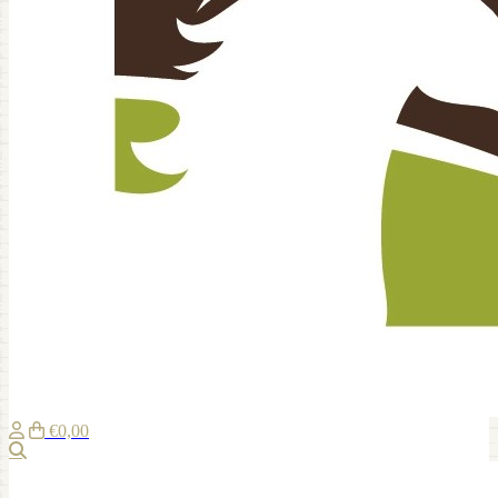
€0,00
Zoeken