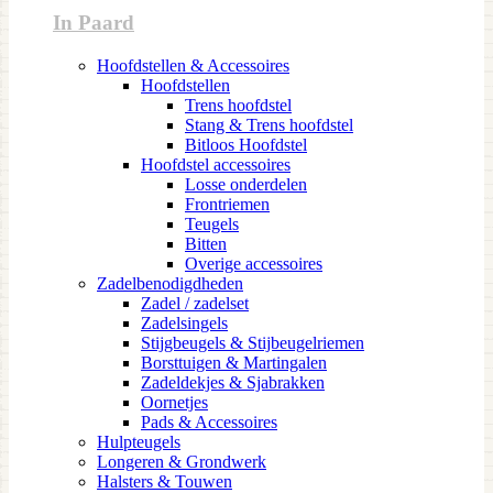
In Paard
Hoofdstellen & Accessoires
Hoofdstellen
Trens hoofdstel
Stang & Trens hoofdstel
Bitloos Hoofdstel
Hoofdstel accessoires
Losse onderdelen
Frontriemen
Teugels
Bitten
Overige accessoires
Zadelbenodigdheden
Zadel / zadelset
Zadelsingels
Stijgbeugels & Stijbeugelriemen
Borsttuigen & Martingalen
Zadeldekjes & Sjabrakken
Oornetjes
Pads & Accessoires
Hulpteugels
Longeren & Grondwerk
Halsters & Touwen