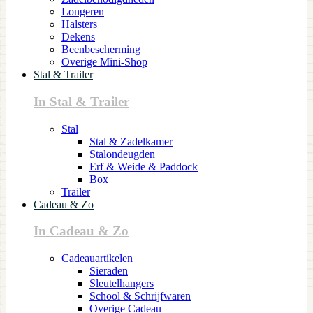
Longeren
Halsters
Dekens
Beenbescherming
Overige Mini-Shop
Stal & Trailer
In Stal & Trailer
Stal
Stal & Zadelkamer
Stalondeugden
Erf & Weide & Paddock
Box
Trailer
Cadeau & Zo
In Cadeau & Zo
Cadeauartikelen
Sieraden
Sleutelhangers
School & Schrijfwaren
Overige Cadeau