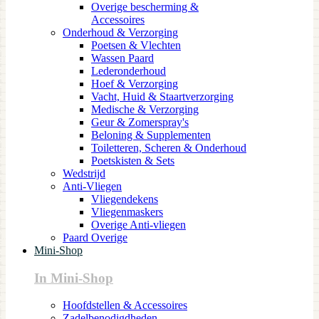
Overige bescherming &
Accessoires
Onderhoud & Verzorging
Poetsen & Vlechten
Wassen Paard
Lederonderhoud
Hoef & Verzorging
Vacht, Huid & Staartverzorging
Medische & Verzorging
Geur & Zomerspray's
Beloning & Supplementen
Toiletteren, Scheren & Onderhoud
Poetskisten & Sets
Wedstrijd
Anti-Vliegen
Vliegendekens
Vliegenmaskers
Overige Anti-vliegen
Paard Overige
Mini-Shop
In Mini-Shop
Hoofdstellen & Accessoires
Zadelbenodigdheden