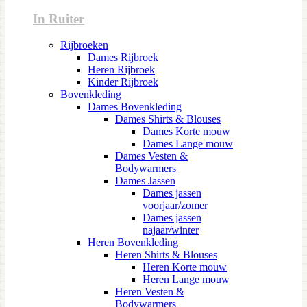
In Ruiter
Rijbroeken
Dames Rijbroek
Heren Rijbroek
Kinder Rijbroek
Bovenkleding
Dames Bovenkleding
Dames Shirts & Blouses
Dames Korte mouw
Dames Lange mouw
Dames Vesten &
Bodywarmers
Dames Jassen
Dames jassen
voorjaar/zomer
Dames jassen
najaar/winter
Heren Bovenkleding
Heren Shirts & Blouses
Heren Korte mouw
Heren Lange mouw
Heren Vesten &
Bodywarmers