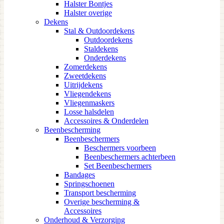
Halster Bontjes
Halster overige
Dekens
Stal & Outdoordekens
Outdoordekens
Staldekens
Onderdekens
Zomerdekens
Zweetdekens
Uitrijdekens
Vliegendekens
Vliegenmaskers
Losse halsdelen
Accessoires & Onderdelen
Beenbescherming
Beenbeschermers
Beschermers voorbeen
Beenbeschermers achterbeen
Set Beenbeschermers
Bandages
Springschoenen
Transport bescherming
Overige bescherming &
Accessoires
Onderhoud & Verzorging