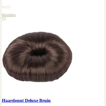
€
4,95
Bestellen
Haardonut Deluxe Bruin