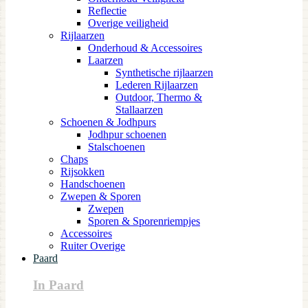
Reflectie
Overige veiligheid
Rijlaarzen
Onderhoud & Accessoires
Laarzen
Synthetische rijlaarzen
Lederen Rijlaarzen
Outdoor, Thermo &
Stallaarzen
Schoenen & Jodhpurs
Jodhpur schoenen
Stalschoenen
Chaps
Rijsokken
Handschoenen
Zwepen & Sporen
Zwepen
Sporen & Sporenriempjes
Accessoires
Ruiter Overige
Paard
In Paard