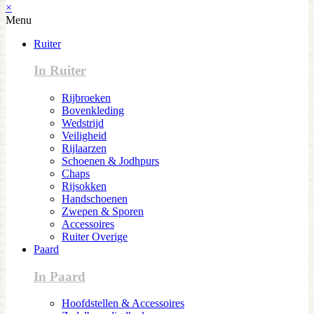
×
Menu
Ruiter
In Ruiter
Rijbroeken
Bovenkleding
Wedstrijd
Veiligheid
Rijlaarzen
Schoenen & Jodhpurs
Chaps
Rijsokken
Handschoenen
Zwepen & Sporen
Accessoires
Ruiter Overige
Paard
In Paard
Hoofdstellen & Accessoires