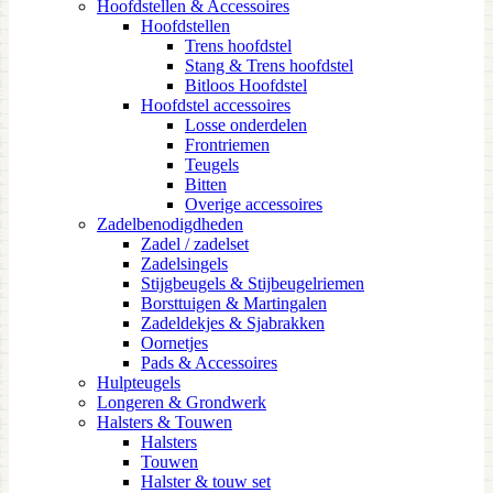
Hoofdstellen & Accessoires
Hoofdstellen
Trens hoofdstel
Stang & Trens hoofdstel
Bitloos Hoofdstel
Hoofdstel accessoires
Losse onderdelen
Frontriemen
Teugels
Bitten
Overige accessoires
Zadelbenodigdheden
Zadel / zadelset
Zadelsingels
Stijgbeugels & Stijbeugelriemen
Borsttuigen & Martingalen
Zadeldekjes & Sjabrakken
Oornetjes
Pads & Accessoires
Hulpteugels
Longeren & Grondwerk
Halsters & Touwen
Halsters
Touwen
Halster & touw set