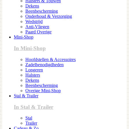
Halsters & Touwen
Dekens
Beenbescherming
Onderhoud & Verzorging
Wedstrijd
Anti-Vliegen
Paard Overige
Mini-Shop
In Mini-Shop
Hoofdstellen & Accessoires
Zadelbenodigdheden
Longeren
Halsters
Dekens
Beenbescherming
Overige Mini-Shop
Stal & Trailer
In Stal & Trailer
Stal
Trailer
Cadeau & Zo