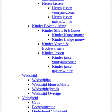
Heren Jassen
Heren jassen
voorjaar/zomer
Heren jassen
najaar/winter
Kinder Bovenkleding
Kinder Shirts & Blouses
Kinder Korte mouw
Kinder Lange mouw
Kinder Vesten &
Bodywarmers
Kinder Jassen
Kinder jassen
voorjaar/zomer
Kinder jassen
najaar/winter
Wedstrijd
Wedstrijdjas
Wedstrijd blouses/shirts
Wedstrijdrijbroek
Wedstrijd Overige
Veiligheid
Caps
Bodyprotector
Onderhoud Veiligheid