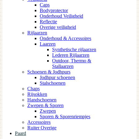
Caps
Bodyprotector
Onderhoud Veiligheid
Reflectie
Overige veiligheid
Rijlaarzen
Onderhoud & Accessoires
Laarzen
Synthetische rijlaarzen
Lederen Rijlaarzen
Outdoor, Thermo &
Stallaarzen
Schoenen & Jodhpurs
Jodhpur schoenen
Stalschoenen
Chaps
Rijsokken
Handschoenen
Zwepen & Sporen
Zwepen
Sporen & Sporenriempjes
Accessoires
Ruiter Overige
Paard