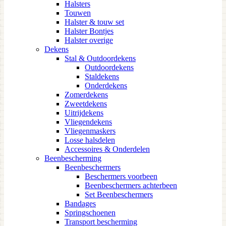
Halsters
Touwen
Halster & touw set
Halster Bontjes
Halster overige
Dekens
Stal & Outdoordekens
Outdoordekens
Staldekens
Onderdekens
Zomerdekens
Zweetdekens
Uitrijdekens
Vliegendekens
Vliegenmaskers
Losse halsdelen
Accessoires & Onderdelen
Beenbescherming
Beenbeschermers
Beschermers voorbeen
Beenbeschermers achterbeen
Set Beenbeschermers
Bandages
Springschoenen
Transport bescherming