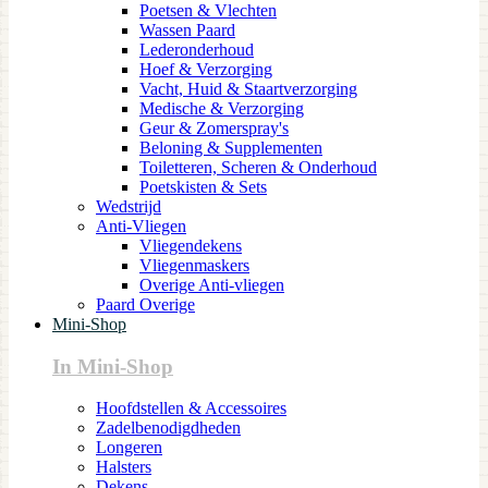
Poetsen & Vlechten
Wassen Paard
Lederonderhoud
Hoef & Verzorging
Vacht, Huid & Staartverzorging
Medische & Verzorging
Geur & Zomerspray's
Beloning & Supplementen
Toiletteren, Scheren & Onderhoud
Poetskisten & Sets
Wedstrijd
Anti-Vliegen
Vliegendekens
Vliegenmaskers
Overige Anti-vliegen
Paard Overige
Mini-Shop
In Mini-Shop
Hoofdstellen & Accessoires
Zadelbenodigdheden
Longeren
Halsters
Dekens