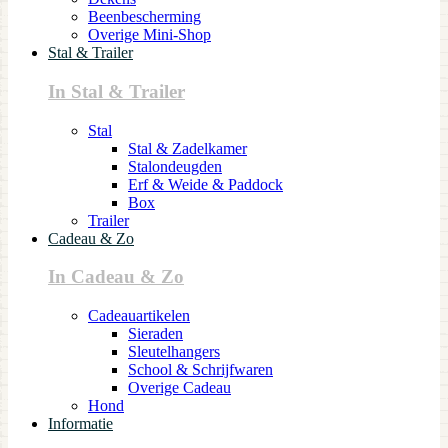
Beenbescherming
Overige Mini-Shop
Stal & Trailer
In Stal & Trailer
Stal
Stal & Zadelkamer
Stalondeugden
Erf & Weide & Paddock
Box
Trailer
Cadeau & Zo
In Cadeau & Zo
Cadeauartikelen
Sieraden
Sleutelhangers
School & Schrijfwaren
Overige Cadeau
Hond
Informatie