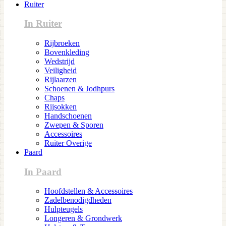
Ruiter
In Ruiter
Rijbroeken
Bovenkleding
Wedstrijd
Veiligheid
Rijlaarzen
Schoenen & Jodhpurs
Chaps
Rijsokken
Handschoenen
Zwepen & Sporen
Accessoires
Ruiter Overige
Paard
In Paard
Hoofdstellen & Accessoires
Zadelbenodigdheden
Hulpteugels
Longeren & Grondwerk