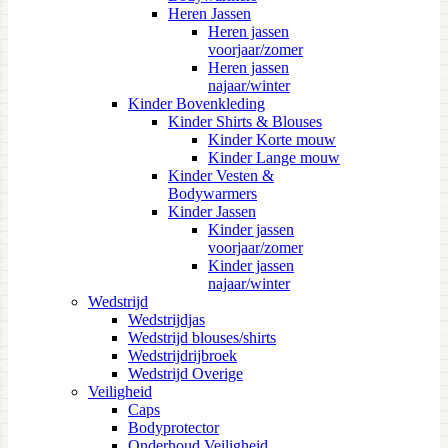
Heren Jassen
Heren jassen
voorjaar/zomer
Heren jassen
najaar/winter
Kinder Bovenkleding
Kinder Shirts & Blouses
Kinder Korte mouw
Kinder Lange mouw
Kinder Vesten &
Bodywarmers
Kinder Jassen
Kinder jassen
voorjaar/zomer
Kinder jassen
najaar/winter
Wedstrijd
Wedstrijdjas
Wedstrijd blouses/shirts
Wedstrijdrijbroek
Wedstrijd Overige
Veiligheid
Caps
Bodyprotector
Onderhoud Veiligheid