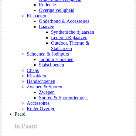
Reflectie
Overige veiligheid
Rijlaarzen
Onderhoud & Accessoires
Laarzen
Synthetische rijlaarzen
Lederen Rijlaarzen
Outdoor, Thermo &
Stallaarzen
Schoenen & Jodhpurs
Jodhpur schoenen
Stalschoenen
Chaps
Rijsokken
Handschoenen
Zwepen & Sporen
Zwepen
Sporen & Sporenriempjes
Accessoires
Ruiter Overige
Paard
In Paard