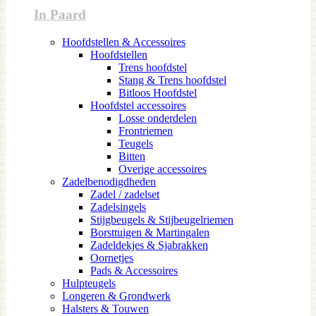
In Paard
Hoofdstellen & Accessoires
Hoofdstellen
Trens hoofdstel
Stang & Trens hoofdstel
Bitloos Hoofdstel
Hoofdstel accessoires
Losse onderdelen
Frontriemen
Teugels
Bitten
Overige accessoires
Zadelbenodigdheden
Zadel / zadelset
Zadelsingels
Stijgbeugels & Stijbeugelriemen
Borsttuigen & Martingalen
Zadeldekjes & Sjabrakken
Oornetjes
Pads & Accessoires
Hulpteugels
Longeren & Grondwerk
Halsters & Touwen