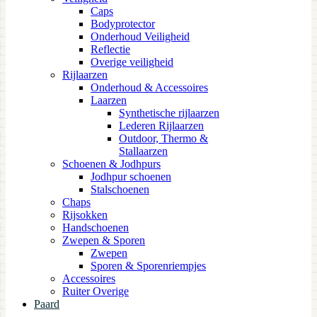
Caps
Bodyprotector
Onderhoud Veiligheid
Reflectie
Overige veiligheid
Rijlaarzen
Onderhoud & Accessoires
Laarzen
Synthetische rijlaarzen
Lederen Rijlaarzen
Outdoor, Thermo &
Stallaarzen
Schoenen & Jodhpurs
Jodhpur schoenen
Stalschoenen
Chaps
Rijsokken
Handschoenen
Zwepen & Sporen
Zwepen
Sporen & Sporenriempjes
Accessoires
Ruiter Overige
Paard