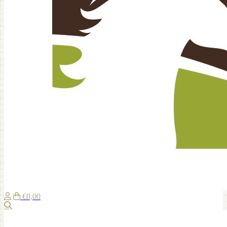
€0,00
Zoeken