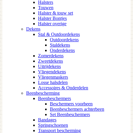
Halsters
Touwen
Halster & touw set
Halster Bontjes
Halster overige
Dekens
Stal & Outdoordekens
Outdoordekens
Staldekens
Onderdekens
Zomerdekens
Zweetdekens
Uitrijdekens
Vliegendekens
Vliegenmaskers
Losse halsdelen
Accessoires & Onderdelen
Beenbescherming
Beenbeschermers
Beschermers voorbeen
Beenbeschermers achterbeen
Set Beenbeschermers
Bandages
Springschoenen
Transport bescherming