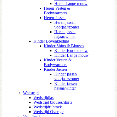
Heren Lange mouw
Heren Vesten &
Bodywarmers
Heren Jassen
Heren jassen
voorjaar/zomer
Heren jassen
najaar/winter
Kinder Bovenkleding
Kinder Shirts & Blouses
Kinder Korte mouw
Kinder Lange mouw
Kinder Vesten &
Bodywarmers
Kinder Jassen
Kinder jassen
voorjaar/zomer
Kinder jassen
najaar/winter
Wedstrijd
Wedstrijdjas
Wedstrijd blouses/shirts
Wedstrijdrijbroek
Wedstrijd Overige
Veiligheid