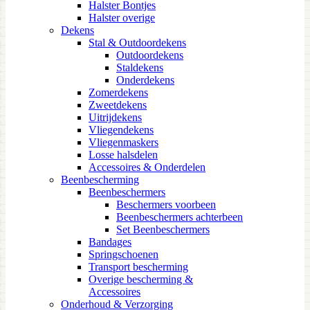
Halster Bontjes
Halster overige
Dekens
Stal & Outdoordekens
Outdoordekens
Staldekens
Onderdekens
Zomerdekens
Zweetdekens
Uitrijdekens
Vliegendekens
Vliegenmaskers
Losse halsdelen
Accessoires & Onderdelen
Beenbescherming
Beenbeschermers
Beschermers voorbeen
Beenbeschermers achterbeen
Set Beenbeschermers
Bandages
Springschoenen
Transport bescherming
Overige bescherming &
Accessoires
Onderhoud & Verzorging