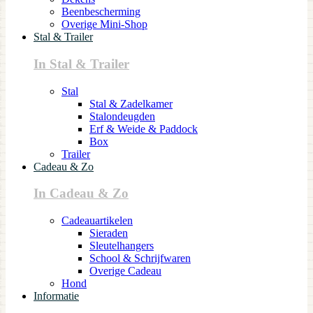
Beenbescherming
Overige Mini-Shop
Stal & Trailer
In Stal & Trailer
Stal
Stal & Zadelkamer
Stalondeugden
Erf & Weide & Paddock
Box
Trailer
Cadeau & Zo
In Cadeau & Zo
Cadeauartikelen
Sieraden
Sleutelhangers
School & Schrijfwaren
Overige Cadeau
Hond
Informatie