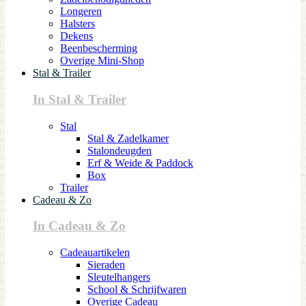
Longeren
Halsters
Dekens
Beenbescherming
Overige Mini-Shop
Stal & Trailer
In Stal & Trailer
Stal
Stal & Zadelkamer
Stalondeugden
Erf & Weide & Paddock
Box
Trailer
Cadeau & Zo
In Cadeau & Zo
Cadeauartikelen
Sieraden
Sleutelhangers
School & Schrijfwaren
Overige Cadeau