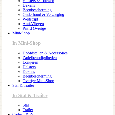
Halsters & Touwen
Dekens
Beenbescherming
Onderhoud & Verzorging
Wedstrijd
Anti-Vliegen
Paard Overige
Mini-Shop
In Mini-Shop
Hoofdstellen & Accessoires
Zadelbenodigdheden
Longeren
Halsters
Dekens
Beenbescherming
Overige Mini-Shop
Stal & Trailer
In Stal & Trailer
Stal
Trailer
Cadeau & Zo