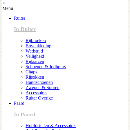
×
Menu
Ruiter
In Ruiter
Rijbroeken
Bovenkleding
Wedstrijd
Veiligheid
Rijlaarzen
Schoenen & Jodhpurs
Chaps
Rijsokken
Handschoenen
Zwepen & Sporen
Accessoires
Ruiter Overige
Paard
In Paard
Hoofdstellen & Accessoires