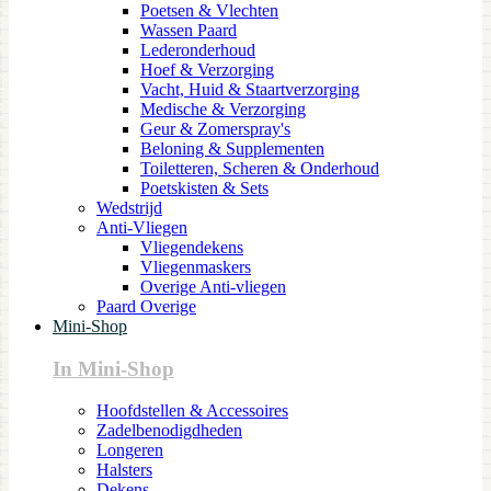
Poetsen & Vlechten
Wassen Paard
Lederonderhoud
Hoef & Verzorging
Vacht, Huid & Staartverzorging
Medische & Verzorging
Geur & Zomerspray's
Beloning & Supplementen
Toiletteren, Scheren & Onderhoud
Poetskisten & Sets
Wedstrijd
Anti-Vliegen
Vliegendekens
Vliegenmaskers
Overige Anti-vliegen
Paard Overige
Mini-Shop
In Mini-Shop
Hoofdstellen & Accessoires
Zadelbenodigdheden
Longeren
Halsters
Dekens