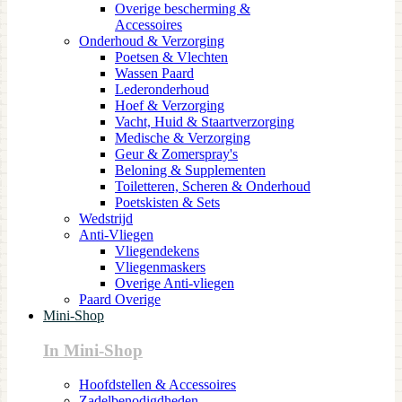
Overige bescherming &
Accessoires
Onderhoud & Verzorging
Poetsen & Vlechten
Wassen Paard
Lederonderhoud
Hoef & Verzorging
Vacht, Huid & Staartverzorging
Medische & Verzorging
Geur & Zomerspray's
Beloning & Supplementen
Toiletteren, Scheren & Onderhoud
Poetskisten & Sets
Wedstrijd
Anti-Vliegen
Vliegendekens
Vliegenmaskers
Overige Anti-vliegen
Paard Overige
Mini-Shop
In Mini-Shop
Hoofdstellen & Accessoires
Zadelbenodigdheden