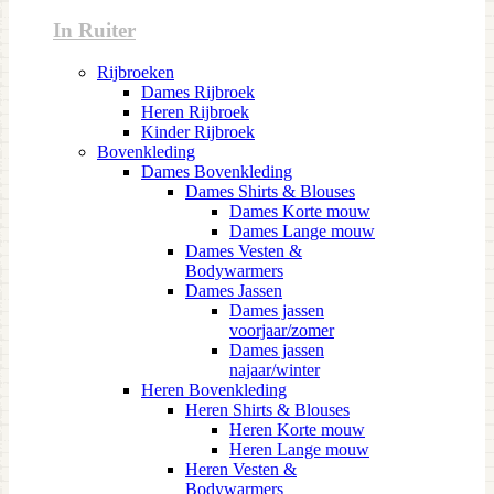
In Ruiter
Rijbroeken
Dames Rijbroek
Heren Rijbroek
Kinder Rijbroek
Bovenkleding
Dames Bovenkleding
Dames Shirts & Blouses
Dames Korte mouw
Dames Lange mouw
Dames Vesten &
Bodywarmers
Dames Jassen
Dames jassen
voorjaar/zomer
Dames jassen
najaar/winter
Heren Bovenkleding
Heren Shirts & Blouses
Heren Korte mouw
Heren Lange mouw
Heren Vesten &
Bodywarmers