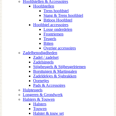
Hoofdstellen & Accessoires
Hoofdstellen
Trens hoofdstel
Stang & Trens hoofdstel
Bitloos Hoofdstel
Hoofdstel accessoires
Losse onderdelen
Frontriemen
Teugels
Bitten
Overige accessoires
Zadelbenodigdheden
Zadel / zadelset
Zadelsingels
Stijgbeugels & Stijbeugelriemen
Borsttuigen & Martingalen
Zadeldekjes & Sjabrakken
Oornetjes
Pads & Accessoires
Hulpteugels
Longeren & Grondwerk
Halsters & Touwen
Halsters
Touwen
Halster & touw set