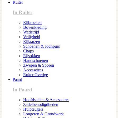
Ruiter
In Ruiter
Rijbroeken
Bovenkleding
Wedstrijd
Veiligheid
Rijlaarzen
Schoenen & Jodhpurs
Chaps
Rijsokken
Handschoenen
Zwepen & Sporen
Accessoires
Ruiter Overige
Paard
In Paard
Hoofdstellen & Accessoires
Zadelbenodigdheden
Hulpteugels
Longeren & Grondwerk