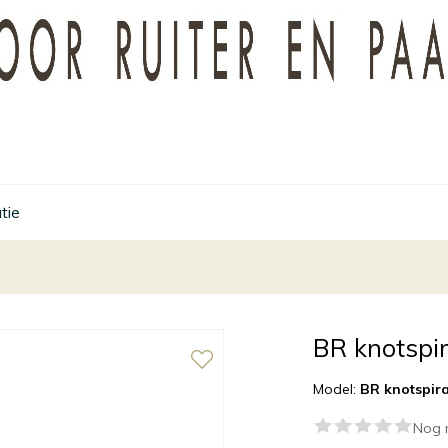
tie
BR knotspi
Model:
BR knotspir
Nog 