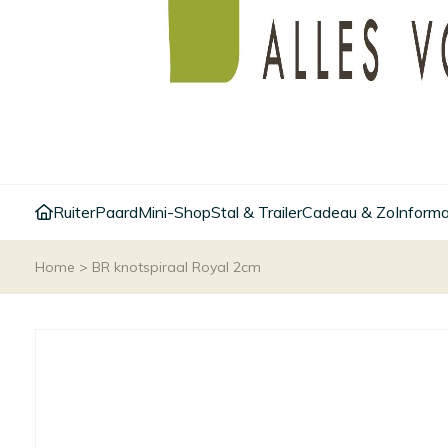
Ruiter
Paard
Mini-Shop
Stal & Trailer
Cadeau & Zo
Informa
Home
>
BR knotspiraal Royal 2cm