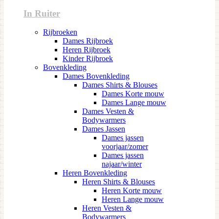
In Ruiter
Rijbroeken
Dames Rijbroek
Heren Rijbroek
Kinder Rijbroek
Bovenkleding
Dames Bovenkleding
Dames Shirts & Blouses
Dames Korte mouw
Dames Lange mouw
Dames Vesten &
Bodywarmers
Dames Jassen
Dames jassen
voorjaar/zomer
Dames jassen
najaar/winter
Heren Bovenkleding
Heren Shirts & Blouses
Heren Korte mouw
Heren Lange mouw
Heren Vesten &
Bodywarmers