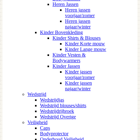
Heren Jassen
Heren jassen
voorjaar/zomer
Heren jassen
najaar/winter
Kinder Bovenkleding
Kinder Shirts & Blouses
Kinder Korte mouw
Kinder Lange mouw
Kinder Vesten &
Bodywarmers
Kinder Jassen
Kinder jassen
voorjaar/zomer
Kinder jassen
najaar/winter
Wedstrijd
Wedstrijdjas
Wedstrijd blouses/shirts
Wedstrijdrijbroek
Wedstrijd Overige
Veiligheid
Caps
Bodyprotector
Onderhoud Veiligheid