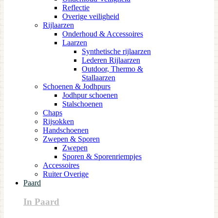
Reflectie
Overige veiligheid
Rijlaarzen
Onderhoud & Accessoires
Laarzen
Synthetische rijlaarzen
Lederen Rijlaarzen
Outdoor, Thermo &
Stallaarzen
Schoenen & Jodhpurs
Jodhpur schoenen
Stalschoenen
Chaps
Rijsokken
Handschoenen
Zwepen & Sporen
Zwepen
Sporen & Sporenriempjes
Accessoires
Ruiter Overige
Paard
In Paard