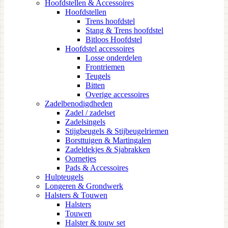
Hoofdstellen & Accessoires
Hoofdstellen
Trens hoofdstel
Stang & Trens hoofdstel
Bitloos Hoofdstel
Hoofdstel accessoires
Losse onderdelen
Frontriemen
Teugels
Bitten
Overige accessoires
Zadelbenodigdheden
Zadel / zadelset
Zadelsingels
Stijgbeugels & Stijbeugelriemen
Borsttuigen & Martingalen
Zadeldekjes & Sjabrakken
Oornetjes
Pads & Accessoires
Hulpteugels
Longeren & Grondwerk
Halsters & Touwen
Halsters
Touwen
Halster & touw set