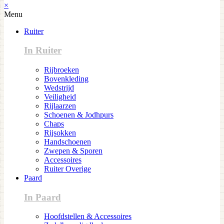
×
Menu
Ruiter
In Ruiter
Rijbroeken
Bovenkleding
Wedstrijd
Veiligheid
Rijlaarzen
Schoenen & Jodhpurs
Chaps
Rijsokken
Handschoenen
Zwepen & Sporen
Accessoires
Ruiter Overige
Paard
In Paard
Hoofdstellen & Accessoires