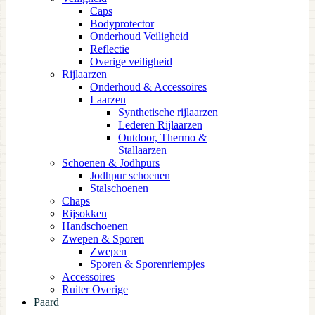
Caps
Bodyprotector
Onderhoud Veiligheid
Reflectie
Overige veiligheid
Rijlaarzen
Onderhoud & Accessoires
Laarzen
Synthetische rijlaarzen
Lederen Rijlaarzen
Outdoor, Thermo &
Stallaarzen
Schoenen & Jodhpurs
Jodhpur schoenen
Stalschoenen
Chaps
Rijsokken
Handschoenen
Zwepen & Sporen
Zwepen
Sporen & Sporenriempjes
Accessoires
Ruiter Overige
Paard