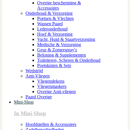
Overige bescherming &
Accessoires
Onderhoud & Verzorging
Poetsen & Vlechten
Wassen Paard
Lederonderhoud
Hoef & Verzorging
Vacht, Huid & Staartverzorging
Medische & Verzorging
Geur & Zomerspray's
Beloning & Supplementen
Toiletteren, Scheren & Onderhoud
Poetskisten & Sets
Wedstrijd
Anti-Vliegen
Vliegendekens
Vliegenmaskers
Overige Anti-vliegen
Paard Overige
Mini-Shop
In Mini-Shop
Hoofdstellen & Accessoires
Zadelbenodigdheden