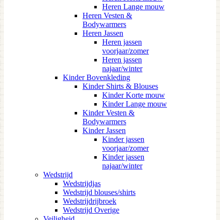
Heren Lange mouw
Heren Vesten &
Bodywarmers
Heren Jassen
Heren jassen
voorjaar/zomer
Heren jassen
najaar/winter
Kinder Bovenkleding
Kinder Shirts & Blouses
Kinder Korte mouw
Kinder Lange mouw
Kinder Vesten &
Bodywarmers
Kinder Jassen
Kinder jassen
voorjaar/zomer
Kinder jassen
najaar/winter
Wedstrijd
Wedstrijdjas
Wedstrijd blouses/shirts
Wedstrijdrijbroek
Wedstrijd Overige
Veiligheid