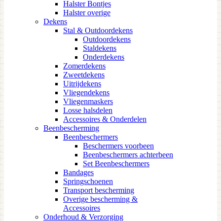
Halster Bontjes
Halster overige
Dekens
Stal & Outdoordekens
Outdoordekens
Staldekens
Onderdekens
Zomerdekens
Zweetdekens
Uitrijdekens
Vliegendekens
Vliegenmaskers
Losse halsdelen
Accessoires & Onderdelen
Beenbescherming
Beenbeschermers
Beschermers voorbeen
Beenbeschermers achterbeen
Set Beenbeschermers
Bandages
Springschoenen
Transport bescherming
Overige bescherming &
Accessoires
Onderhoud & Verzorging