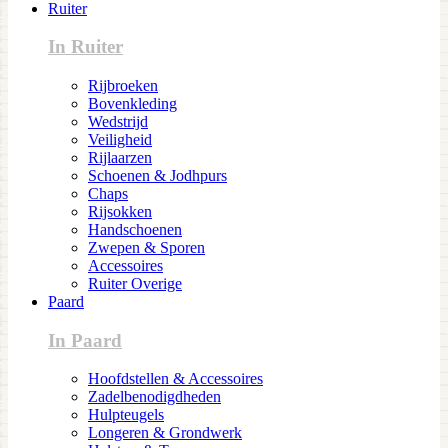
Ruiter
In Ruiter
Rijbroeken
Bovenkleding
Wedstrijd
Veiligheid
Rijlaarzen
Schoenen & Jodhpurs
Chaps
Rijsokken
Handschoenen
Zwepen & Sporen
Accessoires
Ruiter Overige
Paard
In Paard
Hoofdstellen & Accessoires
Zadelbenodigdheden
Hulpteugels
Longeren & Grondwerk