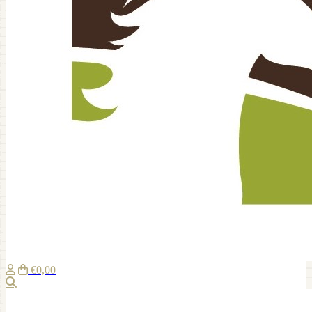
€0,00
Zoeken