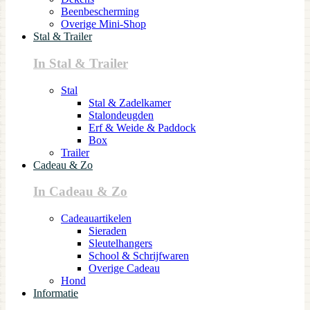
Beenbescherming
Overige Mini-Shop
Stal & Trailer
In Stal & Trailer
Stal
Stal & Zadelkamer
Stalondeugden
Erf & Weide & Paddock
Box
Trailer
Cadeau & Zo
In Cadeau & Zo
Cadeauartikelen
Sieraden
Sleutelhangers
School & Schrijfwaren
Overige Cadeau
Hond
Informatie