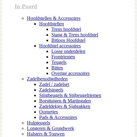
In Paard
Hoofdstellen & Accessoires
Hoofdstellen
Trens hoofdstel
Stang & Trens hoofdstel
Bitloos Hoofdstel
Hoofdstel accessoires
Losse onderdelen
Frontriemen
Teugels
Bitten
Overige accessoires
Zadelbenodigdheden
Zadel / zadelset
Zadelsingels
Stijgbeugels & Stijbeugelriemen
Borsttuigen & Martingalen
Zadeldekjes & Sjabrakken
Oornetjes
Pads & Accessoires
Hulpteugels
Longeren & Grondwerk
Halsters & Touwen