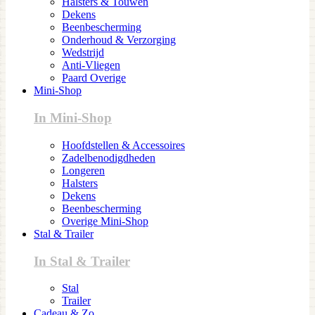
Halsters & Touwen
Dekens
Beenbescherming
Onderhoud & Verzorging
Wedstrijd
Anti-Vliegen
Paard Overige
Mini-Shop
In Mini-Shop
Hoofdstellen & Accessoires
Zadelbenodigdheden
Longeren
Halsters
Dekens
Beenbescherming
Overige Mini-Shop
Stal & Trailer
In Stal & Trailer
Stal
Trailer
Cadeau & Zo