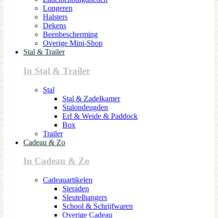
Longeren
Halsters
Dekens
Beenbescherming
Overige Mini-Shop
Stal & Trailer
In Stal & Trailer
Stal
Stal & Zadelkamer
Stalondeugden
Erf & Weide & Paddock
Box
Trailer
Cadeau & Zo
In Cadeau & Zo
Cadeauartikelen
Sieraden
Sleutelhangers
School & Schrijfwaren
Overige Cadeau