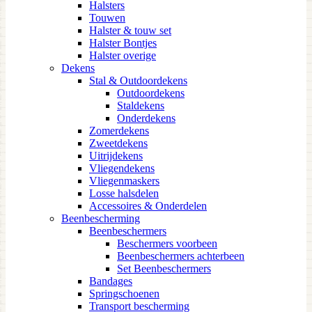
Halsters
Touwen
Halster & touw set
Halster Bontjes
Halster overige
Dekens
Stal & Outdoordekens
Outdoordekens
Staldekens
Onderdekens
Zomerdekens
Zweetdekens
Uitrijdekens
Vliegendekens
Vliegenmaskers
Losse halsdelen
Accessoires & Onderdelen
Beenbescherming
Beenbeschermers
Beschermers voorbeen
Beenbeschermers achterbeen
Set Beenbeschermers
Bandages
Springschoenen
Transport bescherming