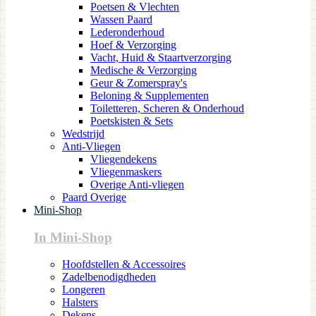
Poetsen & Vlechten
Wassen Paard
Lederonderhoud
Hoef & Verzorging
Vacht, Huid & Staartverzorging
Medische & Verzorging
Geur & Zomerspray's
Beloning & Supplementen
Toiletteren, Scheren & Onderhoud
Poetskisten & Sets
Wedstrijd
Anti-Vliegen
Vliegendekens
Vliegenmaskers
Overige Anti-vliegen
Paard Overige
Mini-Shop
In Mini-Shop
Hoofdstellen & Accessoires
Zadelbenodigdheden
Longeren
Halsters
Dekens