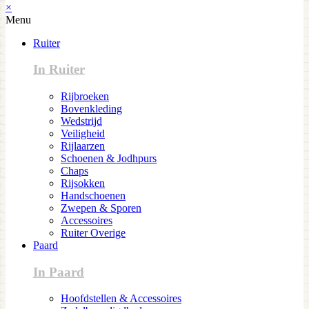
×
Menu
Ruiter
In Ruiter
Rijbroeken
Bovenkleding
Wedstrijd
Veiligheid
Rijlaarzen
Schoenen & Jodhpurs
Chaps
Rijsokken
Handschoenen
Zwepen & Sporen
Accessoires
Ruiter Overige
Paard
In Paard
Hoofdstellen & Accessoires