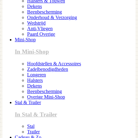
Halsters & Touwen
Dekens
Beenbescherming
Onderhoud & Verzorging
Wedstrijd
Anti-Vliegen
Paard Overige
Mini-Shop
In Mini-Shop
Hoofdstellen & Accessoires
Zadelbenodigdheden
Longeren
Halsters
Dekens
Beenbescherming
Overige Mini-Shop
Stal & Trailer
In Stal & Trailer
Stal
Trailer
Cadeau & Zo