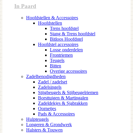
In Paard
Hoofdstellen & Accessoires
Hoofdstellen
Trens hoofdstel
Stang & Trens hoofdstel
Bitloos Hoofdstel
Hoofdstel accessoires
Losse onderdelen
Frontriemen
Teugels
Bitten
Overige accessoires
Zadelbenodigdheden
Zadel / zadelset
Zadelsingels
Stijgbeugels & Stijbeugelriemen
Borsttuigen & Martingalen
Zadeldekjes & Sjabrakken
Oornetjes
Pads & Accessoires
Hulpteugels
Longeren & Grondwerk
Halsters & Touwen