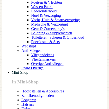
Poetsen & Vlechten
Wassen Paard
Lederonderhoud
Hoef & Verzorging
Vacht, Huid & Staartverzorging
Medische & Verzorging
Geur & Zomerspray's
Beloning & Supplementen
Toiletteren, Scheren & Onderhoud
Poetskisten & Sets
Wedstrijd
Anti-Vliegen
Vliegendekens
Vliegenmaskers
Overige Anti-vliegen
Paard Overige
Mini-Shop
In Mini-Shop
Hoofdstellen & Accessoires
Zadelbenodigdheden
Longeren
Halsters
Dekens