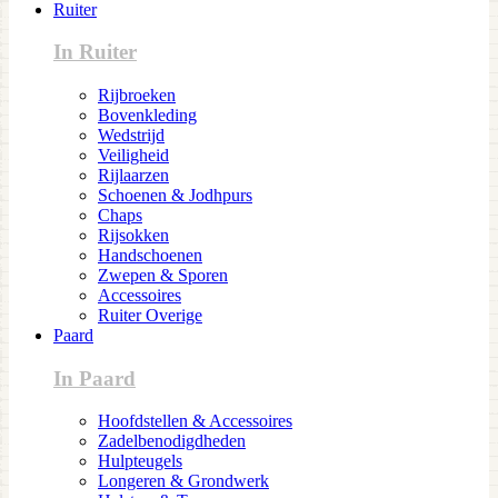
Ruiter
In Ruiter
Rijbroeken
Bovenkleding
Wedstrijd
Veiligheid
Rijlaarzen
Schoenen & Jodhpurs
Chaps
Rijsokken
Handschoenen
Zwepen & Sporen
Accessoires
Ruiter Overige
Paard
In Paard
Hoofdstellen & Accessoires
Zadelbenodigdheden
Hulpteugels
Longeren & Grondwerk