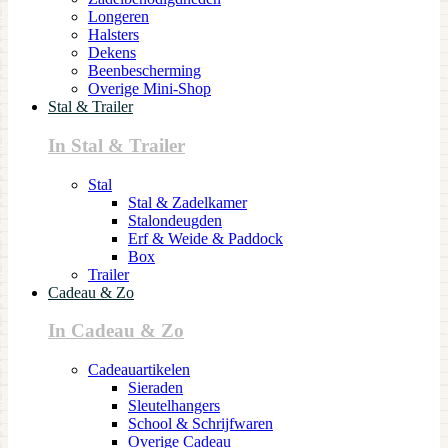
Longeren
Halsters
Dekens
Beenbescherming
Overige Mini-Shop
Stal & Trailer
In Stal & Trailer
Stal
Stal & Zadelkamer
Stalondeugden
Erf & Weide & Paddock
Box
Trailer
Cadeau & Zo
In Cadeau & Zo
Cadeauartikelen
Sieraden
Sleutelhangers
School & Schrijfwaren
Overige Cadeau