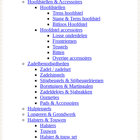
Hoofdstellen & Accessoires
Hoofdstellen
Trens hoofdstel
Stang & Trens hoofdstel
Bitloos Hoofdstel
Hoofdstel accessoires
Losse onderdelen
Frontriemen
Teugels
Bitten
Overige accessoires
Zadelbenodigdheden
Zadel / zadelset
Zadelsingels
Stijgbeugels & Stijbeugelriemen
Borsttuigen & Martingalen
Zadeldekjes & Sjabrakken
Oornetjes
Pads & Accessoires
Hulpteugels
Longeren & Grondwerk
Halsters & Touwen
Halsters
Touwen
Halster & touw set