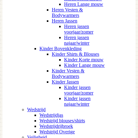
Heren Lange mouw
Heren Vesten &
Bodywarmers
Heren Jassen
Heren jassen
voorjaar/zomer
Heren jassen
najaar/winter
Kinder Bovenkleding
Kinder Shirts & Blouses
Kinder Korte mouw
Kinder Lange mouw
Kinder Vesten &
Bodywarmers
Kinder Jassen
Kinder jassen
voorjaar/zomer
Kinder jassen
najaar/winter
Wedstrijd
Wedstrijdjas
Wedstrijd blouses/shirts
Wedstrijdrijbroek
Wedstrijd Overige
Veiligheid