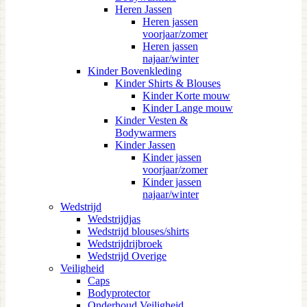
Heren Jassen
Heren jassen
voorjaar/zomer
Heren jassen
najaar/winter
Kinder Bovenkleding
Kinder Shirts & Blouses
Kinder Korte mouw
Kinder Lange mouw
Kinder Vesten &
Bodywarmers
Kinder Jassen
Kinder jassen
voorjaar/zomer
Kinder jassen
najaar/winter
Wedstrijd
Wedstrijdjas
Wedstrijd blouses/shirts
Wedstrijdrijbroek
Wedstrijd Overige
Veiligheid
Caps
Bodyprotector
Onderhoud Veiligheid