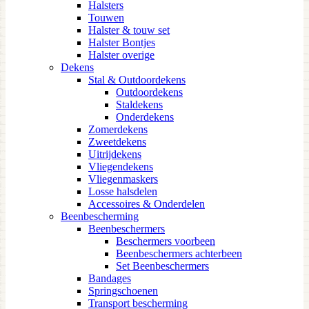
Halsters
Touwen
Halster & touw set
Halster Bontjes
Halster overige
Dekens
Stal & Outdoordekens
Outdoordekens
Staldekens
Onderdekens
Zomerdekens
Zweetdekens
Uitrijdekens
Vliegendekens
Vliegenmaskers
Losse halsdelen
Accessoires & Onderdelen
Beenbescherming
Beenbeschermers
Beschermers voorbeen
Beenbeschermers achterbeen
Set Beenbeschermers
Bandages
Springschoenen
Transport bescherming