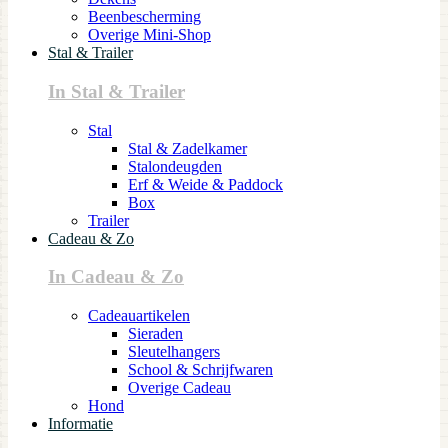
Beenbescherming
Overige Mini-Shop
Stal & Trailer
In Stal & Trailer
Stal
Stal & Zadelkamer
Stalondeugden
Erf & Weide & Paddock
Box
Trailer
Cadeau & Zo
In Cadeau & Zo
Cadeauartikelen
Sieraden
Sleutelhangers
School & Schrijfwaren
Overige Cadeau
Hond
Informatie