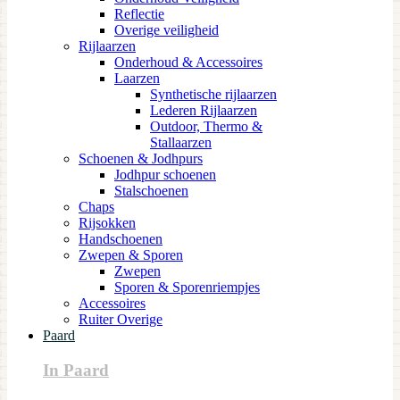
Reflectie
Overige veiligheid
Rijlaarzen
Onderhoud & Accessoires
Laarzen
Synthetische rijlaarzen
Lederen Rijlaarzen
Outdoor, Thermo &
Stallaarzen
Schoenen & Jodhpurs
Jodhpur schoenen
Stalschoenen
Chaps
Rijsokken
Handschoenen
Zwepen & Sporen
Zwepen
Sporen & Sporenriempjes
Accessoires
Ruiter Overige
Paard
In Paard