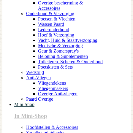
Overige bescherming &
Accessoires
Onderhoud & Verzorging
Poetsen & Vlechten
Wassen Paard
Lederonderhoud
Hoef & Verzorging
Vacht, Huid & Staartverzorging
Medische & Verzorging
Geur & Zomerspray's
Beloning & Supplementen
Toiletteren, Scheren & Onderhoud
Poetskisten & Sets
Wedstrijd
Anti-Vliegen
Vliegendekens
Vliegenmaskers
Overige Anti-vliegen
Paard Overige
Mini-Shop
In Mini-Shop
Hoofdstellen & Accessoires
Zadelbenodigdheden