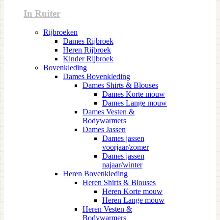
In Ruiter
Rijbroeken
Dames Rijbroek
Heren Rijbroek
Kinder Rijbroek
Bovenkleding
Dames Bovenkleding
Dames Shirts & Blouses
Dames Korte mouw
Dames Lange mouw
Dames Vesten &
Bodywarmers
Dames Jassen
Dames jassen
voorjaar/zomer
Dames jassen
najaar/winter
Heren Bovenkleding
Heren Shirts & Blouses
Heren Korte mouw
Heren Lange mouw
Heren Vesten &
Bodywarmers