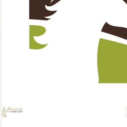
€0,00
Zoeken