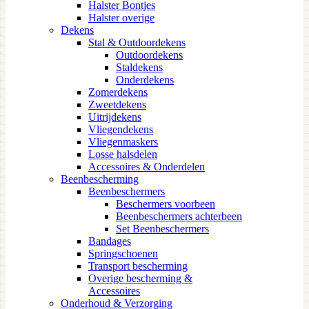
Halster Bontjes
Halster overige
Dekens
Stal & Outdoordekens
Outdoordekens
Staldekens
Onderdekens
Zomerdekens
Zweetdekens
Uitrijdekens
Vliegendekens
Vliegenmaskers
Losse halsdelen
Accessoires & Onderdelen
Beenbescherming
Beenbeschermers
Beschermers voorbeen
Beenbeschermers achterbeen
Set Beenbeschermers
Bandages
Springschoenen
Transport bescherming
Overige bescherming &
Accessoires
Onderhoud & Verzorging