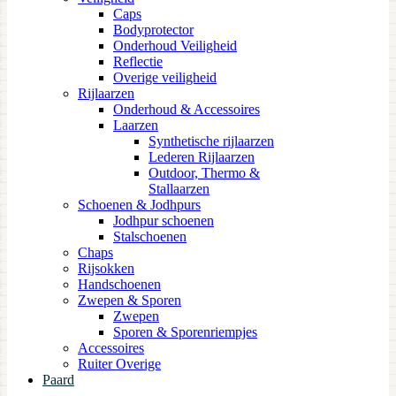
Caps
Bodyprotector
Onderhoud Veiligheid
Reflectie
Overige veiligheid
Rijlaarzen
Onderhoud & Accessoires
Laarzen
Synthetische rijlaarzen
Lederen Rijlaarzen
Outdoor, Thermo &
Stallaarzen
Schoenen & Jodhpurs
Jodhpur schoenen
Stalschoenen
Chaps
Rijsokken
Handschoenen
Zwepen & Sporen
Zwepen
Sporen & Sporenriempjes
Accessoires
Ruiter Overige
Paard