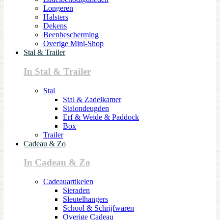
Longeren
Halsters
Dekens
Beenbescherming
Overige Mini-Shop
Stal & Trailer
In Stal & Trailer
Stal
Stal & Zadelkamer
Stalondeugden
Erf & Weide & Paddock
Box
Trailer
Cadeau & Zo
In Cadeau & Zo
Cadeauartikelen
Sieraden
Sleutelhangers
School & Schrijfwaren
Overige Cadeau