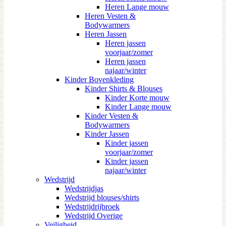
Heren Lange mouw
Heren Vesten &
Bodywarmers
Heren Jassen
Heren jassen
voorjaar/zomer
Heren jassen
najaar/winter
Kinder Bovenkleding
Kinder Shirts & Blouses
Kinder Korte mouw
Kinder Lange mouw
Kinder Vesten &
Bodywarmers
Kinder Jassen
Kinder jassen
voorjaar/zomer
Kinder jassen
najaar/winter
Wedstrijd
Wedstrijdjas
Wedstrijd blouses/shirts
Wedstrijdrijbroek
Wedstrijd Overige
Veiligheid