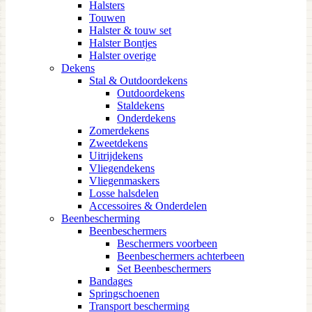
Halsters
Touwen
Halster & touw set
Halster Bontjes
Halster overige
Dekens
Stal & Outdoordekens
Outdoordekens
Staldekens
Onderdekens
Zomerdekens
Zweetdekens
Uitrijdekens
Vliegendekens
Vliegenmaskers
Losse halsdelen
Accessoires & Onderdelen
Beenbescherming
Beenbeschermers
Beschermers voorbeen
Beenbeschermers achterbeen
Set Beenbeschermers
Bandages
Springschoenen
Transport bescherming