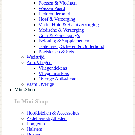
Poetsen & Vlechten
Wassen Paard
Lederonderhoud
Hoef & Verzorging
Vacht, Huid & Staartverzorging
Medische & Verzorging
Geur & Zomerspray's
Beloning & Supplementen
Toiletteren, Scheren & Onderhoud
Poetskisten & Sets
Wedstrijd
Anti-Vliegen
Vliegendekens
Vliegenmaskers
Overige Anti-vliegen
Paard Overige
Mini-Shop
In Mini-Shop
Hoofdstellen & Accessoires
Zadelbenodigdheden
Longeren
Halsters
Dekens