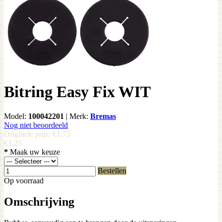
Bitring Easy Fix WIT
Model:
100042201
|
Merk:
Bremas
Nog niet beoordeeld
Originele prijs:
€1,75
€1,25
*
Maak uw keuze
Bestellen
Op voorraad
Omschrijving