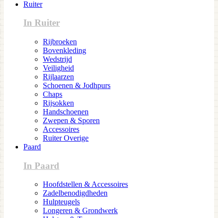
Ruiter
In Ruiter
Rijbroeken
Bovenkleding
Wedstrijd
Veiligheid
Rijlaarzen
Schoenen & Jodhpurs
Chaps
Rijsokken
Handschoenen
Zwepen & Sporen
Accessoires
Ruiter Overige
Paard
In Paard
Hoofdstellen & Accessoires
Zadelbenodigdheden
Hulpteugels
Longeren & Grondwerk