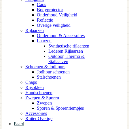
Caps
Bodyprotector
Onderhoud Veiligheid
Reflectie
Overige veiligheid
Rijlaarzen
Onderhoud & Accessoires
Laarzen
Synthetische rijlaarzen
Lederen Rijlaarzen
Outdoor, Thermo &
Stallaarzen
Schoenen & Jodhpurs
Jodhpur schoenen
Stalschoenen
Chaps
Rijsokken
Handschoenen
Zwepen & Sporen
Zwepen
Sporen & Sporenriempjes
Accessoires
Ruiter Overige
Paard