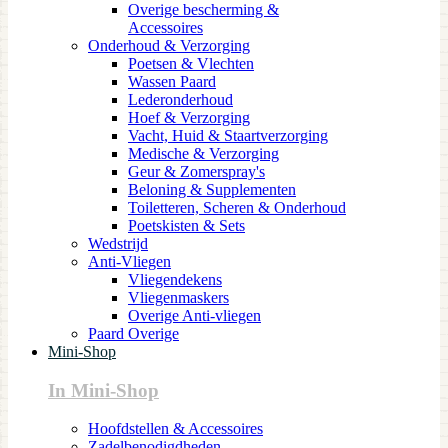
Overige bescherming &
Accessoires
Onderhoud & Verzorging
Poetsen & Vlechten
Wassen Paard
Lederonderhoud
Hoef & Verzorging
Vacht, Huid & Staartverzorging
Medische & Verzorging
Geur & Zomerspray's
Beloning & Supplementen
Toiletteren, Scheren & Onderhoud
Poetskisten & Sets
Wedstrijd
Anti-Vliegen
Vliegendekens
Vliegenmaskers
Overige Anti-vliegen
Paard Overige
Mini-Shop
In Mini-Shop
Hoofdstellen & Accessoires
Zadelbenodigdheden