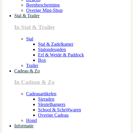
Beenbescherming
Overige Mini-Shop
Stal & Trailer
In Stal & Trailer
Stal
Stal & Zadelkamer
Stalondeugden
Erf & Weide & Paddock
Box
Trailer
Cadeau & Zo
In Cadeau & Zo
Cadeauartikelen
Sieraden
Sleutelhangers
School & Schrijfwaren
Overige Cadeau
Hond
Informatie