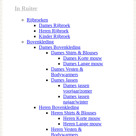
In Ruiter
Rijbroeken
Dames Rijbroek
Heren Rijbroek
Kinder Rijbroek
Bovenkleding
Dames Bovenkleding
Dames Shirts & Blouses
Dames Korte mouw
Dames Lange mouw
Dames Vesten &
Bodywarmers
Dames Jassen
Dames jassen
voorjaar/zomer
Dames jassen
najaar/winter
Heren Bovenkleding
Heren Shirts & Blouses
Heren Korte mouw
Heren Lange mouw
Heren Vesten &
Bodywarmers