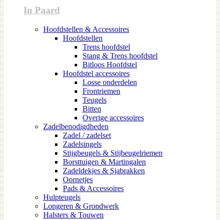
In Paard
Hoofdstellen & Accessoires
Hoofdstellen
Trens hoofdstel
Stang & Trens hoofdstel
Bitloos Hoofdstel
Hoofdstel accessoires
Losse onderdelen
Frontriemen
Teugels
Bitten
Overige accessoires
Zadelbenodigdheden
Zadel / zadelset
Zadelsingels
Stijgbeugels & Stijbeugelriemen
Borsttuigen & Martingalen
Zadeldekjes & Sjabrakken
Oornetjes
Pads & Accessoires
Hulpteugels
Longeren & Grondwerk
Halsters & Touwen