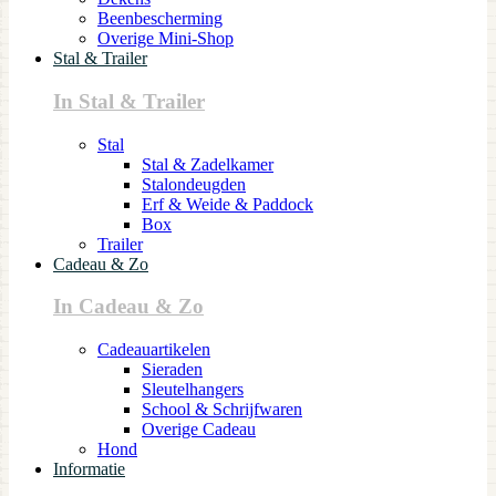
Beenbescherming
Overige Mini-Shop
Stal & Trailer
In Stal & Trailer
Stal
Stal & Zadelkamer
Stalondeugden
Erf & Weide & Paddock
Box
Trailer
Cadeau & Zo
In Cadeau & Zo
Cadeauartikelen
Sieraden
Sleutelhangers
School & Schrijfwaren
Overige Cadeau
Hond
Informatie