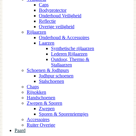
Caps
Bodyprotector
Onderhoud Veiligheid
Reflectie
Overige veiligheid
Rijlaarzen
Onderhoud & Accessoires
Laarzen
Synthetische rijlaarzen
Lederen Rijlaarzen
Outdoor, Thermo &
Stallaarzen
Schoenen & Jodhpurs
Jodhpur schoenen
Stalschoenen
Chaps
Rijsokken
Handschoenen
Zwepen & Sporen
Zwepen
Sporen & Sporenriempjes
Accessoires
Ruiter Overige
Paard