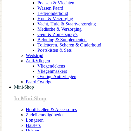
Poetsen & Vlechten
Wassen Paard
Lederonderhoud
Hoef & Verzorging
Vacht, Huid & Staartverzorging
Medische & Verzorging
Geur & Zomerspray's
Beloning & Supplementen
Toiletteren, Scheren & Onderhoud
Poetskisten & Sets
Wedstrijd
Anti-Vliegen
Vliegendekens
Vliegenmaskers
Overige Anti-vliegen
Paard Overige
Mini-Shop
In Mini-Shop
Hoofdstellen & Accessoires
Zadelbenodigdheden
Longeren
Halsters
Dekens