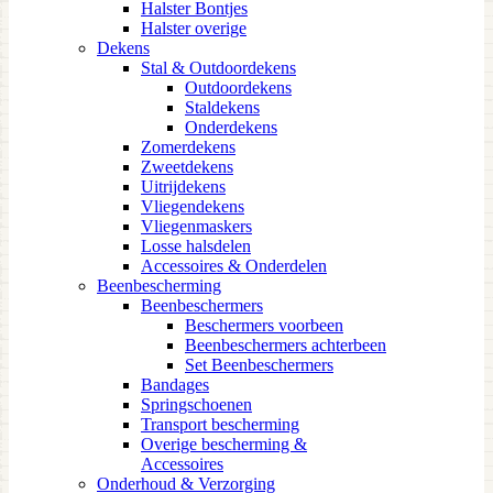
Halster Bontjes
Halster overige
Dekens
Stal & Outdoordekens
Outdoordekens
Staldekens
Onderdekens
Zomerdekens
Zweetdekens
Uitrijdekens
Vliegendekens
Vliegenmaskers
Losse halsdelen
Accessoires & Onderdelen
Beenbescherming
Beenbeschermers
Beschermers voorbeen
Beenbeschermers achterbeen
Set Beenbeschermers
Bandages
Springschoenen
Transport bescherming
Overige bescherming &
Accessoires
Onderhoud & Verzorging