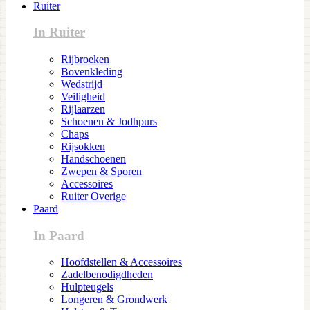
Ruiter
In Ruiter
Rijbroeken
Bovenkleding
Wedstrijd
Veiligheid
Rijlaarzen
Schoenen & Jodhpurs
Chaps
Rijsokken
Handschoenen
Zwepen & Sporen
Accessoires
Ruiter Overige
Paard
In Paard
Hoofdstellen & Accessoires
Zadelbenodigdheden
Hulpteugels
Longeren & Grondwerk