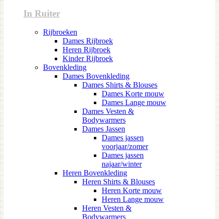
In Ruiter
Rijbroeken
Dames Rijbroek
Heren Rijbroek
Kinder Rijbroek
Bovenkleding
Dames Bovenkleding
Dames Shirts & Blouses
Dames Korte mouw
Dames Lange mouw
Dames Vesten &
Bodywarmers
Dames Jassen
Dames jassen
voorjaar/zomer
Dames jassen
najaar/winter
Heren Bovenkleding
Heren Shirts & Blouses
Heren Korte mouw
Heren Lange mouw
Heren Vesten &
Bodywarmers