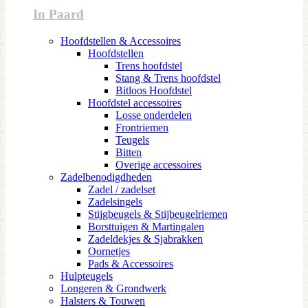
In Paard
Hoofdstellen & Accessoires
Hoofdstellen
Trens hoofdstel
Stang & Trens hoofdstel
Bitloos Hoofdstel
Hoofdstel accessoires
Losse onderdelen
Frontriemen
Teugels
Bitten
Overige accessoires
Zadelbenodigdheden
Zadel / zadelset
Zadelsingels
Stijgbeugels & Stijbeugelriemen
Borsttuigen & Martingalen
Zadeldekjes & Sjabrakken
Oornetjes
Pads & Accessoires
Hulpteugels
Longeren & Grondwerk
Halsters & Touwen