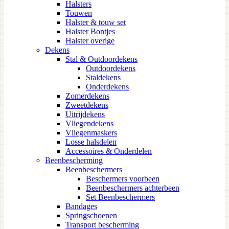
Halsters
Touwen
Halster & touw set
Halster Bontjes
Halster overige
Dekens
Stal & Outdoordekens
Outdoordekens
Staldekens
Onderdekens
Zomerdekens
Zweetdekens
Uitrijdekens
Vliegendekens
Vliegenmaskers
Losse halsdelen
Accessoires & Onderdelen
Beenbescherming
Beenbeschermers
Beschermers voorbeen
Beenbeschermers achterbeen
Set Beenbeschermers
Bandages
Springschoenen
Transport bescherming