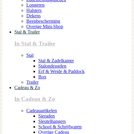
Longeren
Halsters
Dekens
Beenbescherming
Overige Mini-Shop
Stal & Trailer
In Stal & Trailer
Stal
Stal & Zadelkamer
Stalondeugden
Erf & Weide & Paddock
Box
Trailer
Cadeau & Zo
In Cadeau & Zo
Cadeauartikelen
Sieraden
Sleutelhangers
School & Schrijfwaren
Overige Cadeau