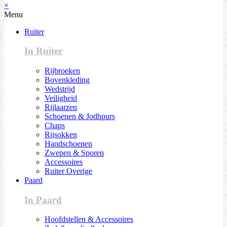
×
Menu
Ruiter
In Ruiter
Rijbroeken
Bovenkleding
Wedstrijd
Veiligheid
Rijlaarzen
Schoenen & Jodhpurs
Chaps
Rijsokken
Handschoenen
Zwepen & Sporen
Accessoires
Ruiter Overige
Paard
In Paard
Hoofdstellen & Accessoires