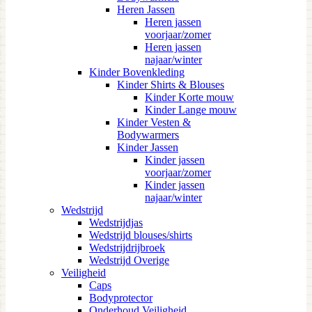
Heren Jassen
Heren jassen
voorjaar/zomer
Heren jassen
najaar/winter
Kinder Bovenkleding
Kinder Shirts & Blouses
Kinder Korte mouw
Kinder Lange mouw
Kinder Vesten &
Bodywarmers
Kinder Jassen
Kinder jassen
voorjaar/zomer
Kinder jassen
najaar/winter
Wedstrijd
Wedstrijdjas
Wedstrijd blouses/shirts
Wedstrijdrijbroek
Wedstrijd Overige
Veiligheid
Caps
Bodyprotector
Onderhoud Veiligheid