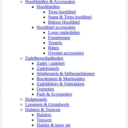
Hoofdstellen & Accessoires
Hoofdstellen
Trens hoofdstel
Stang & Trens hoofdstel
Bitloos Hoofdstel
Hoofdstel accessoires
Losse onderdelen
Frontriemen
Teugels
Bitten
Overige accessoires
Zadelbenodigdheden
Zadel / zadelset
Zadelsingels
Stijgbeugels & Stijbeugelriemen
Borsttuigen & Martingalen
Zadeldekjes & Sjabrakken
Oornetjes
Pads & Accessoires
Hulpteugels
Longeren & Grondwerk
Halsters & Touwen
Halsters
Touwen
Halster & touw set