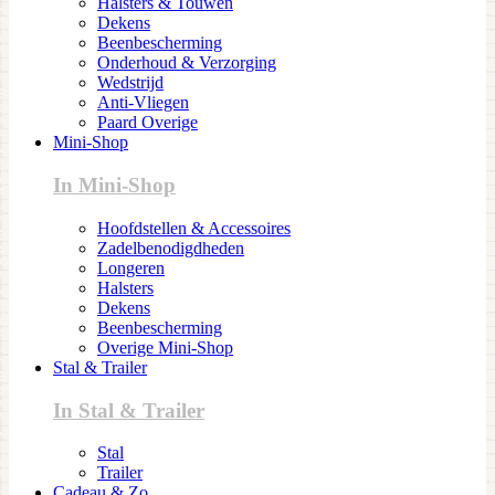
Halsters & Touwen
Dekens
Beenbescherming
Onderhoud & Verzorging
Wedstrijd
Anti-Vliegen
Paard Overige
Mini-Shop
In Mini-Shop
Hoofdstellen & Accessoires
Zadelbenodigdheden
Longeren
Halsters
Dekens
Beenbescherming
Overige Mini-Shop
Stal & Trailer
In Stal & Trailer
Stal
Trailer
Cadeau & Zo