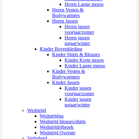
Heren Lange mouw
Heren Vesten &
Bodywarmers
Heren Jassen
Heren jassen
voorjaar/zomer
Heren jassen
najaar/winter
Kinder Bovenkleding
Kinder Shirts & Blouses
Kinder Korte mouw
Kinder Lange mouw
Kinder Vesten &
Bodywarmers
Kinder Jassen
Kinder jassen
voorjaar/zomer
Kinder jassen
najaar/winter
Wedstrijd
Wedstrijdjas
Wedstrijd blouses/shirts
Wedstrijdrijbroek
Wedstrijd Overige
Veiligheid