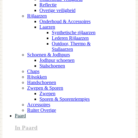
Reflectie
Overige veiligheid
Rijlaarzen
Onderhoud & Accessoires
Laarzen
Synthetische rijlaarzen
Lederen Rijlaarzen
Outdoor, Thermo &
Stallaarzen
Schoenen & Jodhpurs
Jodhpur schoenen
Stalschoenen
Chaps
Rijsokken
Handschoenen
Zwepen & Sporen
Zwepen
Sporen & Sporenriempjes
Accessoires
Ruiter Overige
Paard
In Paard