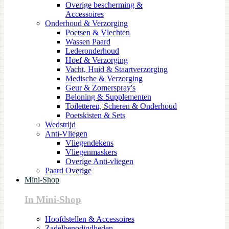
Overige bescherming &
Accessoires
Onderhoud & Verzorging
Poetsen & Vlechten
Wassen Paard
Lederonderhoud
Hoef & Verzorging
Vacht, Huid & Staartverzorging
Medische & Verzorging
Geur & Zomerspray's
Beloning & Supplementen
Toiletteren, Scheren & Onderhoud
Poetskisten & Sets
Wedstrijd
Anti-Vliegen
Vliegendekens
Vliegenmaskers
Overige Anti-vliegen
Paard Overige
Mini-Shop
In Mini-Shop
Hoofdstellen & Accessoires
Zadelbenodigdheden