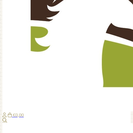
€0,00
Zoeken