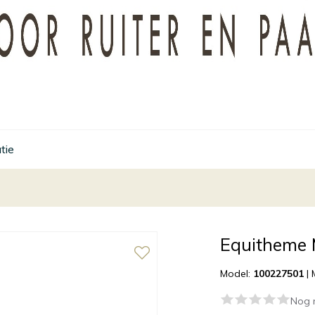
tie
Equitheme 
Model:
100227501
|
Nog 