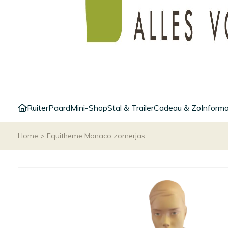
Ruiter
Paard
Mini-Shop
Stal & Trailer
Cadeau & Zo
Informa
Home
>
Equitheme Monaco zomerjas