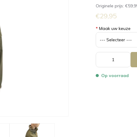
Originele prijs:
€59,9
€29,95
*
Maak uw keuze
Op voorraad