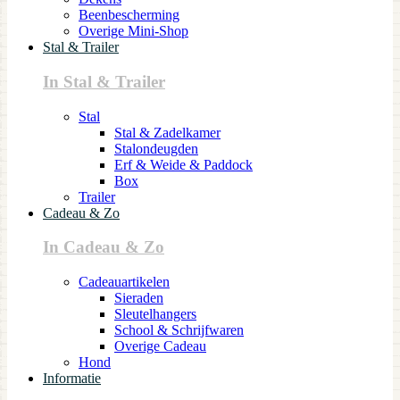
Beenbescherming
Overige Mini-Shop
Stal & Trailer
In Stal & Trailer
Stal
Stal & Zadelkamer
Stalondeugden
Erf & Weide & Paddock
Box
Trailer
Cadeau & Zo
In Cadeau & Zo
Cadeauartikelen
Sieraden
Sleutelhangers
School & Schrijfwaren
Overige Cadeau
Hond
Informatie