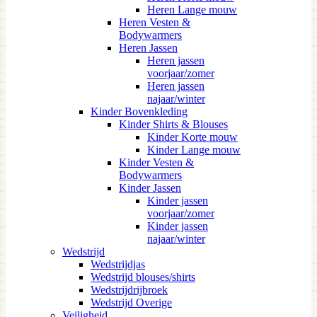
Heren Lange mouw
Heren Vesten &
Bodywarmers
Heren Jassen
Heren jassen
voorjaar/zomer
Heren jassen
najaar/winter
Kinder Bovenkleding
Kinder Shirts & Blouses
Kinder Korte mouw
Kinder Lange mouw
Kinder Vesten &
Bodywarmers
Kinder Jassen
Kinder jassen
voorjaar/zomer
Kinder jassen
najaar/winter
Wedstrijd
Wedstrijdjas
Wedstrijd blouses/shirts
Wedstrijdrijbroek
Wedstrijd Overige
Veiligheid