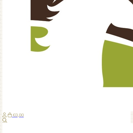
€0,00
Zoeken