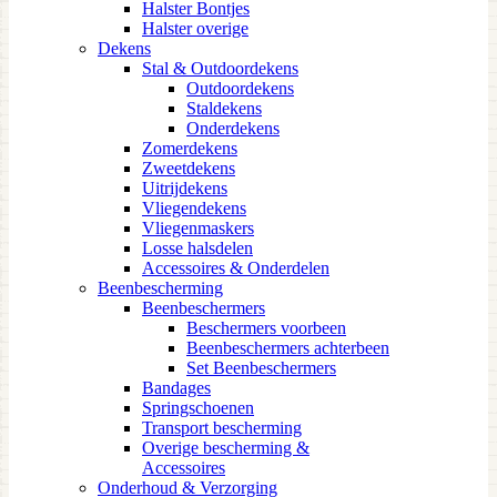
Halster Bontjes
Halster overige
Dekens
Stal & Outdoordekens
Outdoordekens
Staldekens
Onderdekens
Zomerdekens
Zweetdekens
Uitrijdekens
Vliegendekens
Vliegenmaskers
Losse halsdelen
Accessoires & Onderdelen
Beenbescherming
Beenbeschermers
Beschermers voorbeen
Beenbeschermers achterbeen
Set Beenbeschermers
Bandages
Springschoenen
Transport bescherming
Overige bescherming &
Accessoires
Onderhoud & Verzorging