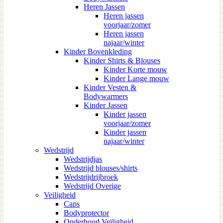
Heren Jassen
Heren jassen
voorjaar/zomer
Heren jassen
najaar/winter
Kinder Bovenkleding
Kinder Shirts & Blouses
Kinder Korte mouw
Kinder Lange mouw
Kinder Vesten &
Bodywarmers
Kinder Jassen
Kinder jassen
voorjaar/zomer
Kinder jassen
najaar/winter
Wedstrijd
Wedstrijdjas
Wedstrijd blouses/shirts
Wedstrijdrijbroek
Wedstrijd Overige
Veiligheid
Caps
Bodyprotector
Onderhoud Veiligheid