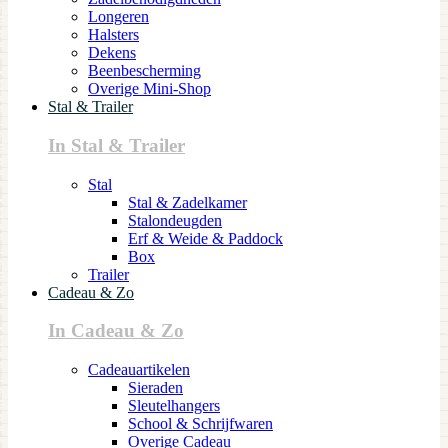
Longeren
Halsters
Dekens
Beenbescherming
Overige Mini-Shop
Stal & Trailer
In Stal & Trailer
Stal
Stal & Zadelkamer
Stalondeugden
Erf & Weide & Paddock
Box
Trailer
Cadeau & Zo
In Cadeau & Zo
Cadeauartikelen
Sieraden
Sleutelhangers
School & Schrijfwaren
Overige Cadeau