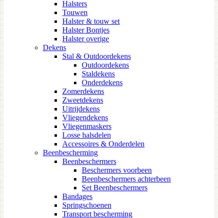
Halsters
Touwen
Halster & touw set
Halster Bontjes
Halster overige
Dekens
Stal & Outdoordekens
Outdoordekens
Staldekens
Onderdekens
Zomerdekens
Zweetdekens
Uitrijdekens
Vliegendekens
Vliegenmaskers
Losse halsdelen
Accessoires & Onderdelen
Beenbescherming
Beenbeschermers
Beschermers voorbeen
Beenbeschermers achterbeen
Set Beenbeschermers
Bandages
Springschoenen
Transport bescherming