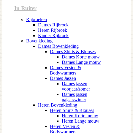
In Ruiter
Rijbroeken
Dames Rijbroek
Heren Rijbroek
Kinder Rijbroek
Bovenkleding
Dames Bovenkleding
Dames Shirts & Blouses
Dames Korte mouw
Dames Lange mouw
Dames Vesten &
Bodywarmers
Dames Jassen
Dames jassen
voorjaar/zomer
Dames jassen
najaar/winter
Heren Bovenkleding
Heren Shirts & Blouses
Heren Korte mouw
Heren Lange mouw
Heren Vesten &
Bodywarmers