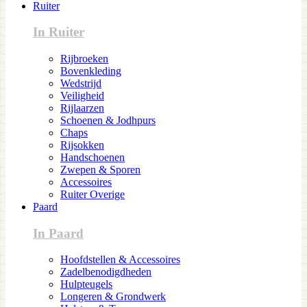
Ruiter
In Ruiter
Rijbroeken
Bovenkleding
Wedstrijd
Veiligheid
Rijlaarzen
Schoenen & Jodhpurs
Chaps
Rijsokken
Handschoenen
Zwepen & Sporen
Accessoires
Ruiter Overige
Paard
In Paard
Hoofdstellen & Accessoires
Zadelbenodigdheden
Hulpteugels
Longeren & Grondwerk