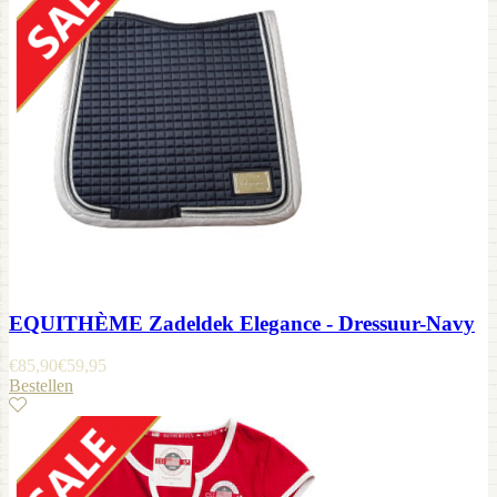
EQUITHÈME Zadeldek Elegance - Dressuur-Navy
€
85,90
€
59,95
Bestellen