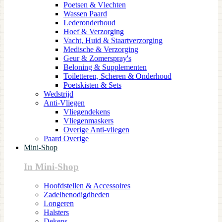
Poetsen & Vlechten
Wassen Paard
Lederonderhoud
Hoef & Verzorging
Vacht, Huid & Staartverzorging
Medische & Verzorging
Geur & Zomerspray's
Beloning & Supplementen
Toiletteren, Scheren & Onderhoud
Poetskisten & Sets
Wedstrijd
Anti-Vliegen
Vliegendekens
Vliegenmaskers
Overige Anti-vliegen
Paard Overige
Mini-Shop
In Mini-Shop
Hoofdstellen & Accessoires
Zadelbenodigdheden
Longeren
Halsters
Dekens