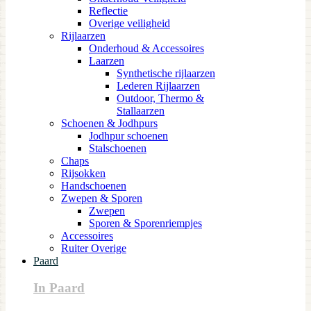
Reflectie
Overige veiligheid
Rijlaarzen
Onderhoud & Accessoires
Laarzen
Synthetische rijlaarzen
Lederen Rijlaarzen
Outdoor, Thermo &
Stallaarzen
Schoenen & Jodhpurs
Jodhpur schoenen
Stalschoenen
Chaps
Rijsokken
Handschoenen
Zwepen & Sporen
Zwepen
Sporen & Sporenriempjes
Accessoires
Ruiter Overige
Paard
In Paard