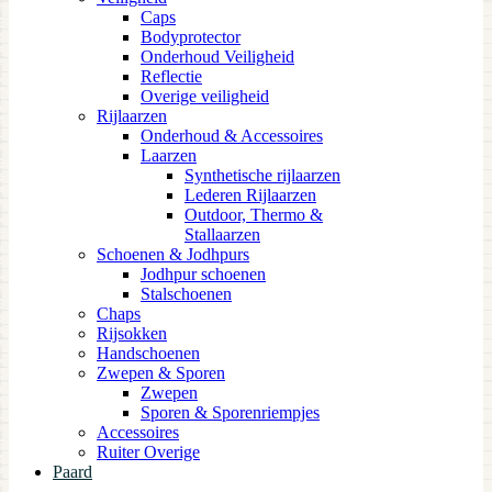
Caps
Bodyprotector
Onderhoud Veiligheid
Reflectie
Overige veiligheid
Rijlaarzen
Onderhoud & Accessoires
Laarzen
Synthetische rijlaarzen
Lederen Rijlaarzen
Outdoor, Thermo &
Stallaarzen
Schoenen & Jodhpurs
Jodhpur schoenen
Stalschoenen
Chaps
Rijsokken
Handschoenen
Zwepen & Sporen
Zwepen
Sporen & Sporenriempjes
Accessoires
Ruiter Overige
Paard