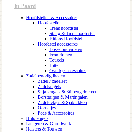
In Paard
Hoofdstellen & Accessoires
Hoofdstellen
Trens hoofdstel
Stang & Trens hoofdstel
Bitloos Hoofdstel
Hoofdstel accessoires
Losse onderdelen
Frontriemen
Teugels
Bitten
Overige accessoires
Zadelbenodigdheden
Zadel / zadelset
Zadelsingels
Stijgbeugels & Stijbeugelriemen
Borsttuigen & Martingalen
Zadeldekjes & Sjabrakken
Oornetjes
Pads & Accessoires
Hulpteugels
Longeren & Grondwerk
Halsters & Touwen