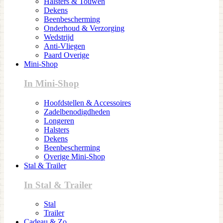
Halsters & Touwen
Dekens
Beenbescherming
Onderhoud & Verzorging
Wedstrijd
Anti-Vliegen
Paard Overige
Mini-Shop
In Mini-Shop
Hoofdstellen & Accessoires
Zadelbenodigdheden
Longeren
Halsters
Dekens
Beenbescherming
Overige Mini-Shop
Stal & Trailer
In Stal & Trailer
Stal
Trailer
Cadeau & Zo