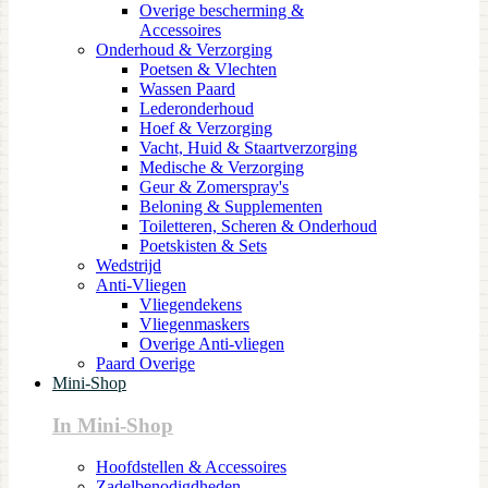
Overige bescherming &
Accessoires
Onderhoud & Verzorging
Poetsen & Vlechten
Wassen Paard
Lederonderhoud
Hoef & Verzorging
Vacht, Huid & Staartverzorging
Medische & Verzorging
Geur & Zomerspray's
Beloning & Supplementen
Toiletteren, Scheren & Onderhoud
Poetskisten & Sets
Wedstrijd
Anti-Vliegen
Vliegendekens
Vliegenmaskers
Overige Anti-vliegen
Paard Overige
Mini-Shop
In Mini-Shop
Hoofdstellen & Accessoires
Zadelbenodigdheden