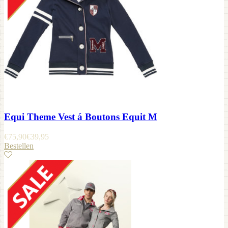
Equi Theme Vest á Boutons Equit M
€
75,90
€
39,95
Bestellen