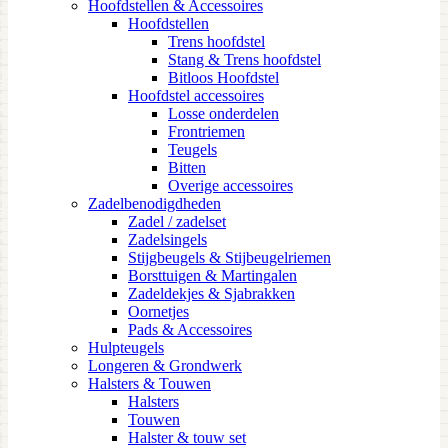
Hoofdstellen & Accessoires
Hoofdstellen
Trens hoofdstel
Stang & Trens hoofdstel
Bitloos Hoofdstel
Hoofdstel accessoires
Losse onderdelen
Frontriemen
Teugels
Bitten
Overige accessoires
Zadelbenodigdheden
Zadel / zadelset
Zadelsingels
Stijgbeugels & Stijbeugelriemen
Borsttuigen & Martingalen
Zadeldekjes & Sjabrakken
Oornetjes
Pads & Accessoires
Hulpteugels
Longeren & Grondwerk
Halsters & Touwen
Halsters
Touwen
Halster & touw set