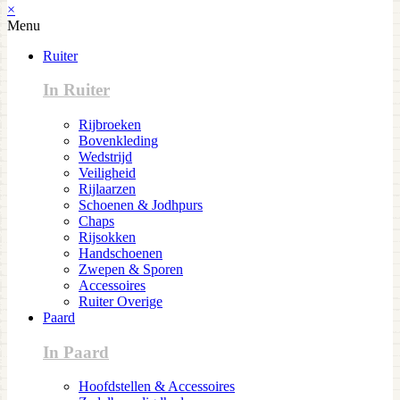
×
Menu
Ruiter
In Ruiter
Rijbroeken
Bovenkleding
Wedstrijd
Veiligheid
Rijlaarzen
Schoenen & Jodhpurs
Chaps
Rijsokken
Handschoenen
Zwepen & Sporen
Accessoires
Ruiter Overige
Paard
In Paard
Hoofdstellen & Accessoires