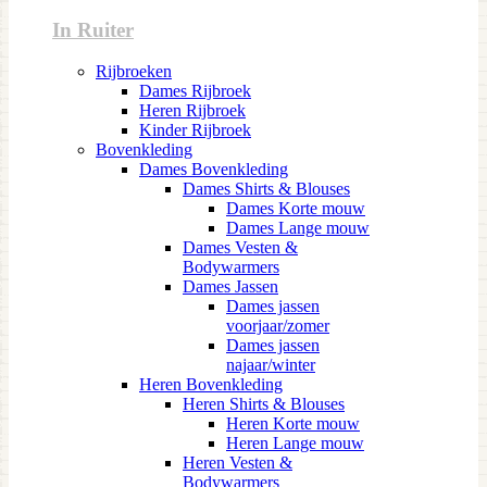
In Ruiter
Rijbroeken
Dames Rijbroek
Heren Rijbroek
Kinder Rijbroek
Bovenkleding
Dames Bovenkleding
Dames Shirts & Blouses
Dames Korte mouw
Dames Lange mouw
Dames Vesten &
Bodywarmers
Dames Jassen
Dames jassen
voorjaar/zomer
Dames jassen
najaar/winter
Heren Bovenkleding
Heren Shirts & Blouses
Heren Korte mouw
Heren Lange mouw
Heren Vesten &
Bodywarmers