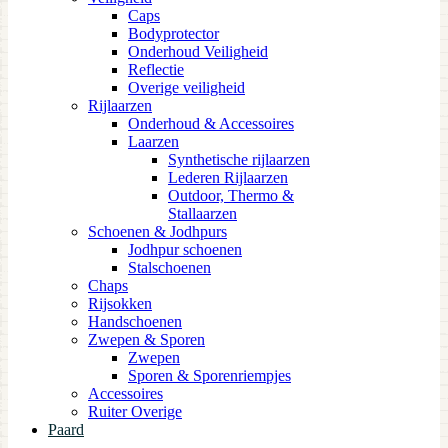
Caps
Bodyprotector
Onderhoud Veiligheid
Reflectie
Overige veiligheid
Rijlaarzen
Onderhoud & Accessoires
Laarzen
Synthetische rijlaarzen
Lederen Rijlaarzen
Outdoor, Thermo &
Stallaarzen
Schoenen & Jodhpurs
Jodhpur schoenen
Stalschoenen
Chaps
Rijsokken
Handschoenen
Zwepen & Sporen
Zwepen
Sporen & Sporenriempjes
Accessoires
Ruiter Overige
Paard