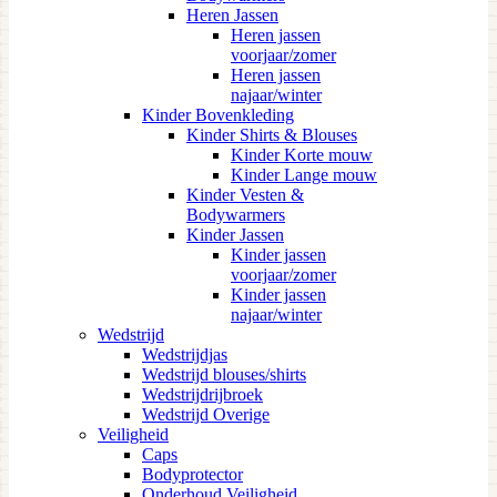
Heren Jassen
Heren jassen
voorjaar/zomer
Heren jassen
najaar/winter
Kinder Bovenkleding
Kinder Shirts & Blouses
Kinder Korte mouw
Kinder Lange mouw
Kinder Vesten &
Bodywarmers
Kinder Jassen
Kinder jassen
voorjaar/zomer
Kinder jassen
najaar/winter
Wedstrijd
Wedstrijdjas
Wedstrijd blouses/shirts
Wedstrijdrijbroek
Wedstrijd Overige
Veiligheid
Caps
Bodyprotector
Onderhoud Veiligheid