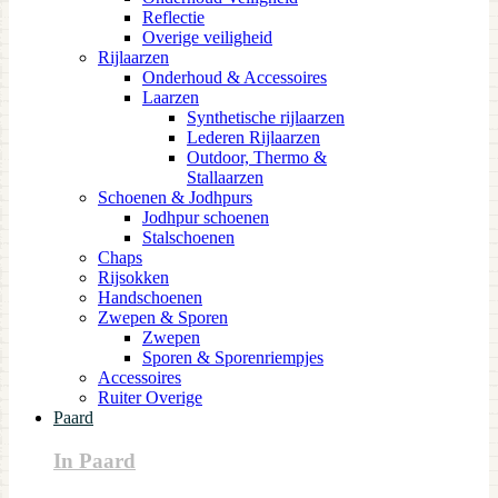
Reflectie
Overige veiligheid
Rijlaarzen
Onderhoud & Accessoires
Laarzen
Synthetische rijlaarzen
Lederen Rijlaarzen
Outdoor, Thermo &
Stallaarzen
Schoenen & Jodhpurs
Jodhpur schoenen
Stalschoenen
Chaps
Rijsokken
Handschoenen
Zwepen & Sporen
Zwepen
Sporen & Sporenriempjes
Accessoires
Ruiter Overige
Paard
In Paard