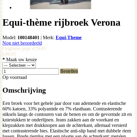
Equi-thème rijbroek Verona
Model:
100148401
|
Merk:
Equi-Theme
Nog niet beoordeeld
Originele prijs:
€79,95
€49,95
*
Maak uw keuze
Bestellen
Op voorraad
Omschrijving
Een broek voor het gehele jaar door van ademende en elastische
60% katoen, 33% polyamide en 7% elasthaan. Contrasterende
stiksels langs de contouren van de benen en om de gevormde zit en
kniestukken te onderlijnen. Jeans zakken aan de voorkant en
klepzakken met drukknopen aan de achterkant, allemaal versierd
met contrasterende bies. Elastische anti-slip band met dubbele riem
lussen. Brede riemlus met een plaatje aan de achterkant: metalen