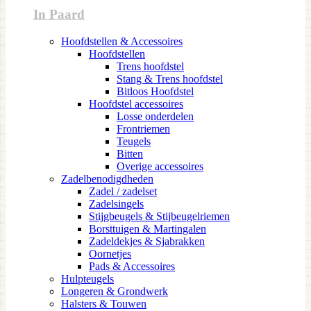
In Paard
Hoofdstellen & Accessoires
Hoofdstellen
Trens hoofdstel
Stang & Trens hoofdstel
Bitloos Hoofdstel
Hoofdstel accessoires
Losse onderdelen
Frontriemen
Teugels
Bitten
Overige accessoires
Zadelbenodigdheden
Zadel / zadelset
Zadelsingels
Stijgbeugels & Stijbeugelriemen
Borsttuigen & Martingalen
Zadeldekjes & Sjabrakken
Oornetjes
Pads & Accessoires
Hulpteugels
Longeren & Grondwerk
Halsters & Touwen