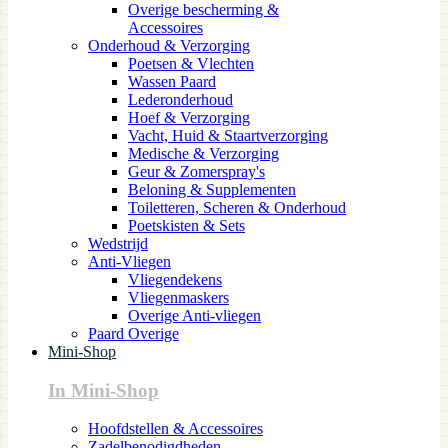
Overige bescherming &
Accessoires
Onderhoud & Verzorging
Poetsen & Vlechten
Wassen Paard
Lederonderhoud
Hoef & Verzorging
Vacht, Huid & Staartverzorging
Medische & Verzorging
Geur & Zomerspray's
Beloning & Supplementen
Toiletteren, Scheren & Onderhoud
Poetskisten & Sets
Wedstrijd
Anti-Vliegen
Vliegendekens
Vliegenmaskers
Overige Anti-vliegen
Paard Overige
Mini-Shop
In Mini-Shop
Hoofdstellen & Accessoires
Zadelbenodigdheden