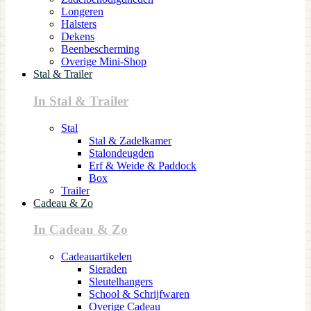
Longeren
Halsters
Dekens
Beenbescherming
Overige Mini-Shop
Stal & Trailer
In Stal & Trailer
Stal
Stal & Zadelkamer
Stalondeugden
Erf & Weide & Paddock
Box
Trailer
Cadeau & Zo
In Cadeau & Zo
Cadeauartikelen
Sieraden
Sleutelhangers
School & Schrijfwaren
Overige Cadeau