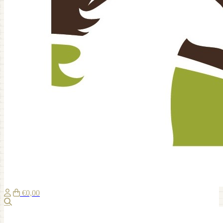
€0,00
Zoeken