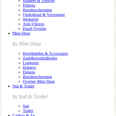
Halsters & Touwen
Dekens
Beenbescherming
Onderhoud & Verzorging
Wedstrijd
Anti-Vliegen
Paard Overige
Mini-Shop
In Mini-Shop
Hoofdstellen & Accessoires
Zadelbenodigdheden
Longeren
Halsters
Dekens
Beenbescherming
Overige Mini-Shop
Stal & Trailer
In Stal & Trailer
Stal
Trailer
Cadeau & Zo