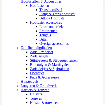
Hoofdstellen & Accessoires
Hoofdstellen
Trens hoofdstel
Stang & Trens hoofdstel
Bitloos Hoofdstel
Hoofdstel accessoires
Losse onderdelen
Frontriemen
Teugels
Bitten
Overige accessoires
Zadelbenodigdheden
Zadel / zadelset
Zadelsingels
Stijgbeugels & Stijbeugelriemen
Borsttuigen & Martingalen
Zadeldekjes & Sjabrakken
Oornetjes
Pads & Accessoires
Hulpteugels
Longeren & Grondwerk
Halsters & Touwen
Halsters
Touwen
Halster & touw set