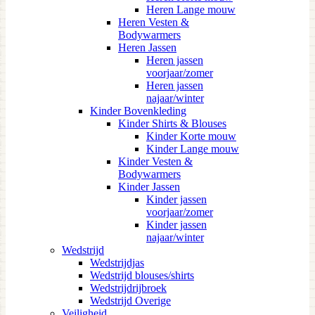
Heren Lange mouw
Heren Vesten &
Bodywarmers
Heren Jassen
Heren jassen
voorjaar/zomer
Heren jassen
najaar/winter
Kinder Bovenkleding
Kinder Shirts & Blouses
Kinder Korte mouw
Kinder Lange mouw
Kinder Vesten &
Bodywarmers
Kinder Jassen
Kinder jassen
voorjaar/zomer
Kinder jassen
najaar/winter
Wedstrijd
Wedstrijdjas
Wedstrijd blouses/shirts
Wedstrijdrijbroek
Wedstrijd Overige
Veiligheid