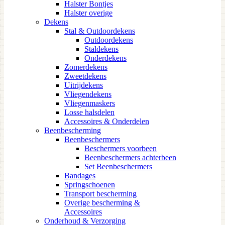
Halster Bontjes
Halster overige
Dekens
Stal & Outdoordekens
Outdoordekens
Staldekens
Onderdekens
Zomerdekens
Zweetdekens
Uitrijdekens
Vliegendekens
Vliegenmaskers
Losse halsdelen
Accessoires & Onderdelen
Beenbescherming
Beenbeschermers
Beschermers voorbeen
Beenbeschermers achterbeen
Set Beenbeschermers
Bandages
Springschoenen
Transport bescherming
Overige bescherming &
Accessoires
Onderhoud & Verzorging