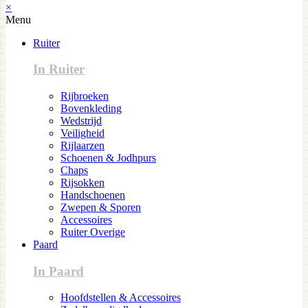
×
Menu
Ruiter
In Ruiter
Rijbroeken
Bovenkleding
Wedstrijd
Veiligheid
Rijlaarzen
Schoenen & Jodhpurs
Chaps
Rijsokken
Handschoenen
Zwepen & Sporen
Accessoires
Ruiter Overige
Paard
In Paard
Hoofdstellen & Accessoires