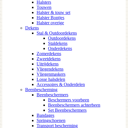
Halsters
Touwen
Halster & touw set
Halster Bontjes
Halster overige
Dekens
Stal & Outdoordekens
Outdoordekens
Staldekens
Onderdekens
Zomerdekens
Zweetdekens
Uitrijdekens
Vliegendekens
Vliegenmaskers
Losse halsdelen
Accessoires & Onderdelen
Beenbescherming
Beenbeschermers
Beschermers voorbeen
Beenbeschermers achterbeen
Set Beenbeschermers
Bandages
Springschoenen
Transport bescherming