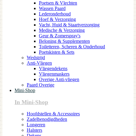
Poetsen & Vlechten
Wassen Paard
Lederonderhoud
Hoef & Verzorging
Vacht, Huid & Staartverzorging
Medische & Verzorging
Geur & Zomerspray's
Beloning & Supplementen
Toiletteren, Scheren & Onderhoud
Poetskisten & Sets
Wedstrijd
Anti-Vliegen
Vliegendekens
Vliegenmaskers
Overige Anti-vliegen
Paard Overige
Mini-Shop
In Mini-Shop
Hoofdstellen & Accessoires
Zadelbenodigdheden
Longeren
Halsters
Dekens