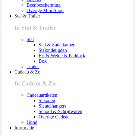
Beenbescherming
Overige Mini-Shop
Stal & Trailer
In Stal & Trailer
Stal
Stal & Zadelkamer
Stalondeugden
Erf & Weide & Paddock
Box
Trailer
Cadeau & Zo
In Cadeau & Zo
Cadeauartikelen
Sieraden
Sleutelhangers
School & Schrijfwaren
Overige Cadeau
Hond
Informatie