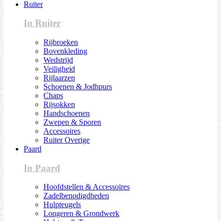
Ruiter
In Ruiter
Rijbroeken
Bovenkleding
Wedstrijd
Veiligheid
Rijlaarzen
Schoenen & Jodhpurs
Chaps
Rijsokken
Handschoenen
Zwepen & Sporen
Accessoires
Ruiter Overige
Paard
In Paard
Hoofdstellen & Accessoires
Zadelbenodigdheden
Hulpteugels
Longeren & Grondwerk