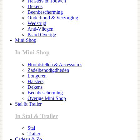
Halsters & Touwen
Dekens
Beenbescherming
Onderhoud & Verzorging
Wedstrijd
Anti-Vliegen
Paard Overige
Mini-Shop
In Mini-Shop
Hoofdstellen & Accessoires
Zadelbenodigdheden
Longeren
Halsters
Dekens
Beenbescherming
Overige Mini-Shop
Stal & Trailer
In Stal & Trailer
Stal
Trailer
Cadeau & Zo