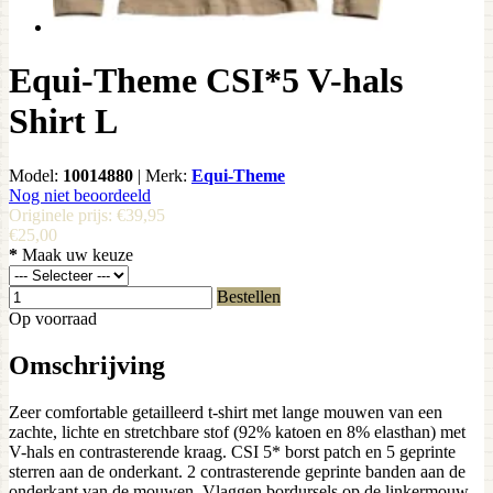
Equi-Theme CSI*5 V-hals
Shirt L
Model:
10014880
|
Merk:
Equi-Theme
Nog niet beoordeeld
Originele prijs:
€39,95
€25,00
*
Maak uw keuze
Bestellen
Op voorraad
Omschrijving
Zeer comfortable getailleerd t-shirt met lange mouwen van een
zachte, lichte en stretchbare stof (92% katoen en 8% elasthan) met
V-hals en contrasterende kraag. CSI 5* borst patch en 5 geprinte
sterren aan de onderkant. 2 contrasterende geprinte banden aan de
onderkant van de mouwen. Vlaggen bordursels op de linkermouw