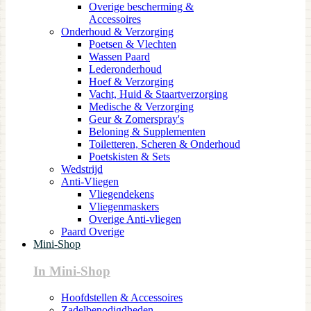
Overige bescherming &
Accessoires
Onderhoud & Verzorging
Poetsen & Vlechten
Wassen Paard
Lederonderhoud
Hoef & Verzorging
Vacht, Huid & Staartverzorging
Medische & Verzorging
Geur & Zomerspray's
Beloning & Supplementen
Toiletteren, Scheren & Onderhoud
Poetskisten & Sets
Wedstrijd
Anti-Vliegen
Vliegendekens
Vliegenmaskers
Overige Anti-vliegen
Paard Overige
Mini-Shop
In Mini-Shop
Hoofdstellen & Accessoires
Zadelbenodigdheden