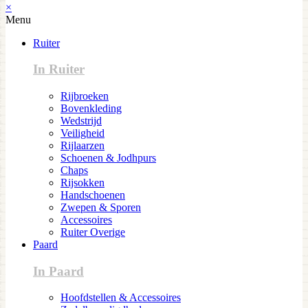
×
Menu
Ruiter
In Ruiter
Rijbroeken
Bovenkleding
Wedstrijd
Veiligheid
Rijlaarzen
Schoenen & Jodhpurs
Chaps
Rijsokken
Handschoenen
Zwepen & Sporen
Accessoires
Ruiter Overige
Paard
In Paard
Hoofdstellen & Accessoires