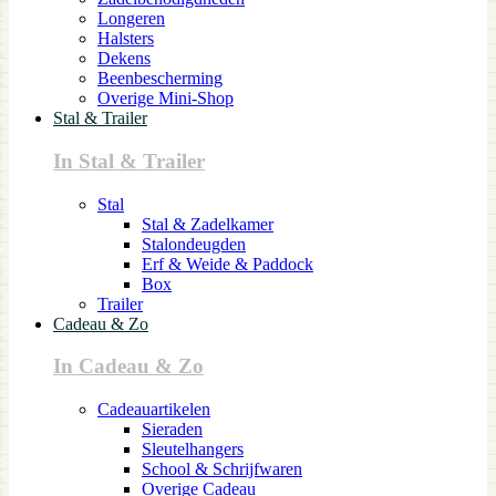
Longeren
Halsters
Dekens
Beenbescherming
Overige Mini-Shop
Stal & Trailer
In Stal & Trailer
Stal
Stal & Zadelkamer
Stalondeugden
Erf & Weide & Paddock
Box
Trailer
Cadeau & Zo
In Cadeau & Zo
Cadeauartikelen
Sieraden
Sleutelhangers
School & Schrijfwaren
Overige Cadeau