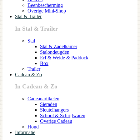
Beenbescherming
Overige Mini-Shop
Stal & Trailer
In Stal & Trailer
Stal
Stal & Zadelkamer
Stalondeugden
Erf & Weide & Paddock
Box
Trailer
Cadeau & Zo
In Cadeau & Zo
Cadeauartikelen
Sieraden
Sleutelhangers
School & Schrijfwaren
Overige Cadeau
Hond
Informatie