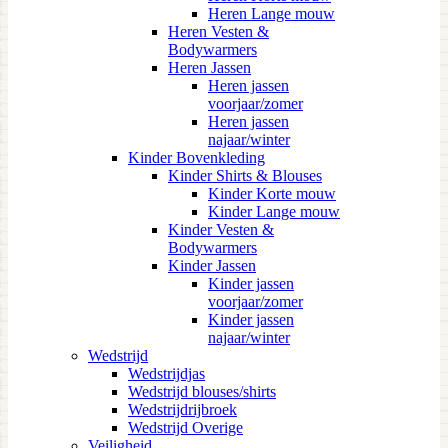
Heren Lange mouw
Heren Vesten &
Bodywarmers
Heren Jassen
Heren jassen
voorjaar/zomer
Heren jassen
najaar/winter
Kinder Bovenkleding
Kinder Shirts & Blouses
Kinder Korte mouw
Kinder Lange mouw
Kinder Vesten &
Bodywarmers
Kinder Jassen
Kinder jassen
voorjaar/zomer
Kinder jassen
najaar/winter
Wedstrijd
Wedstrijdjas
Wedstrijd blouses/shirts
Wedstrijdrijbroek
Wedstrijd Overige
Veiligheid