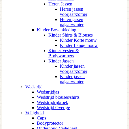
Heren Jassen
Heren jassen
voorjaar/zomer
Heren jassen
najaar/winter
Kinder Bovenkleding
Kinder Shirts & Blouses
Kinder Korte mouw
Kinder Lange mouw
Kinder Vesten &
Bodywarmers
Kinder Jassen
Kinder jassen
voorjaar/zomer
Kinder jassen
najaar/winter
Wedstrijd
Wedstrijdjas
Wedstrijd blouses/shirts
Wedstrijdrijbroek
Wedstrijd Overige
Veiligheid
Caps
Bodyprotector
Onderhoud Veiligheid