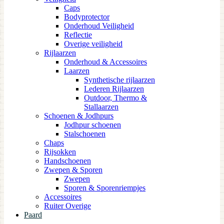
Caps
Bodyprotector
Onderhoud Veiligheid
Reflectie
Overige veiligheid
Rijlaarzen
Onderhoud & Accessoires
Laarzen
Synthetische rijlaarzen
Lederen Rijlaarzen
Outdoor, Thermo &
Stallaarzen
Schoenen & Jodhpurs
Jodhpur schoenen
Stalschoenen
Chaps
Rijsokken
Handschoenen
Zwepen & Sporen
Zwepen
Sporen & Sporenriempjes
Accessoires
Ruiter Overige
Paard