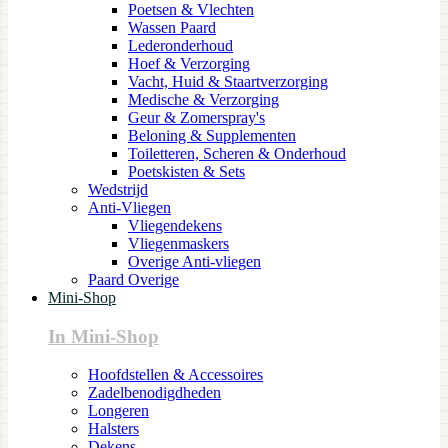
Poetsen & Vlechten
Wassen Paard
Lederonderhoud
Hoef & Verzorging
Vacht, Huid & Staartverzorging
Medische & Verzorging
Geur & Zomerspray's
Beloning & Supplementen
Toiletteren, Scheren & Onderhoud
Poetskisten & Sets
Wedstrijd
Anti-Vliegen
Vliegendekens
Vliegenmaskers
Overige Anti-vliegen
Paard Overige
Mini-Shop
In Mini-Shop
Hoofdstellen & Accessoires
Zadelbenodigdheden
Longeren
Halsters
Dekens