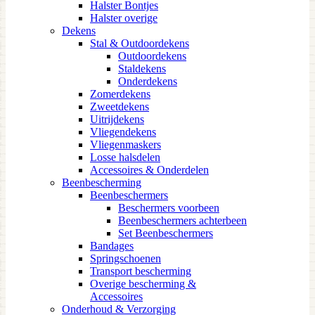
Halster Bontjes
Halster overige
Dekens
Stal & Outdoordekens
Outdoordekens
Staldekens
Onderdekens
Zomerdekens
Zweetdekens
Uitrijdekens
Vliegendekens
Vliegenmaskers
Losse halsdelen
Accessoires & Onderdelen
Beenbescherming
Beenbeschermers
Beschermers voorbeen
Beenbeschermers achterbeen
Set Beenbeschermers
Bandages
Springschoenen
Transport bescherming
Overige bescherming &
Accessoires
Onderhoud & Verzorging