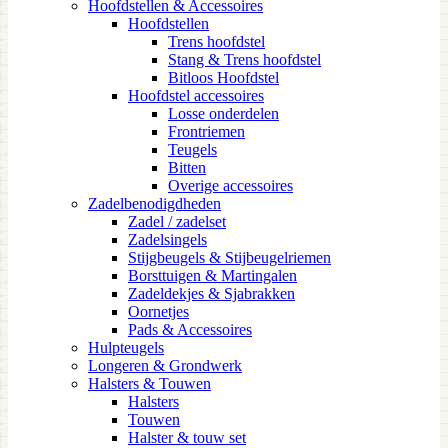
Hoofdstellen & Accessoires
Hoofdstellen
Trens hoofdstel
Stang & Trens hoofdstel
Bitloos Hoofdstel
Hoofdstel accessoires
Losse onderdelen
Frontriemen
Teugels
Bitten
Overige accessoires
Zadelbenodigdheden
Zadel / zadelset
Zadelsingels
Stijgbeugels & Stijbeugelriemen
Borsttuigen & Martingalen
Zadeldekjes & Sjabrakken
Oornetjes
Pads & Accessoires
Hulpteugels
Longeren & Grondwerk
Halsters & Touwen
Halsters
Touwen
Halster & touw set