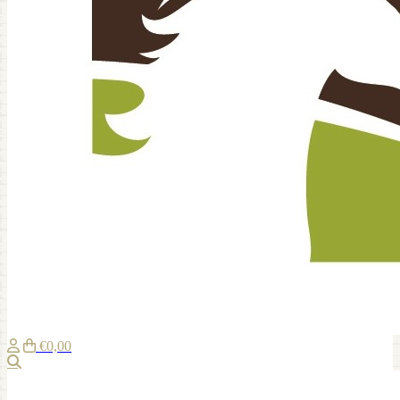
€0,00
Zoeken