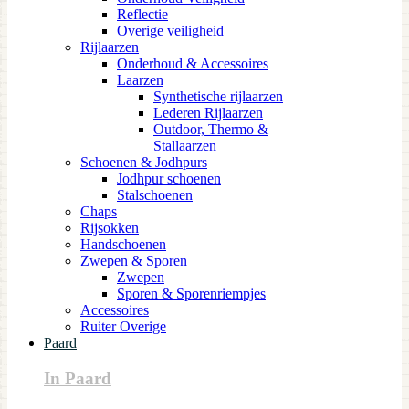
Reflectie
Overige veiligheid
Rijlaarzen
Onderhoud & Accessoires
Laarzen
Synthetische rijlaarzen
Lederen Rijlaarzen
Outdoor, Thermo &
Stallaarzen
Schoenen & Jodhpurs
Jodhpur schoenen
Stalschoenen
Chaps
Rijsokken
Handschoenen
Zwepen & Sporen
Zwepen
Sporen & Sporenriempjes
Accessoires
Ruiter Overige
Paard
In Paard