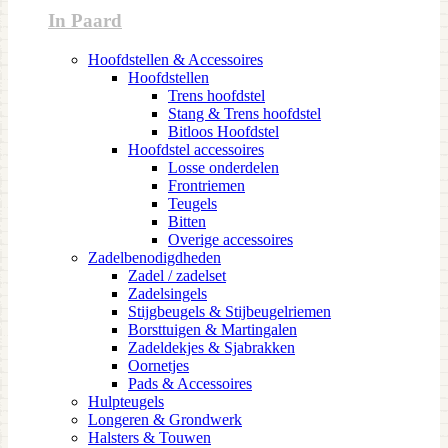
In Paard
Hoofdstellen & Accessoires
Hoofdstellen
Trens hoofdstel
Stang & Trens hoofdstel
Bitloos Hoofdstel
Hoofdstel accessoires
Losse onderdelen
Frontriemen
Teugels
Bitten
Overige accessoires
Zadelbenodigdheden
Zadel / zadelset
Zadelsingels
Stijgbeugels & Stijbeugelriemen
Borsttuigen & Martingalen
Zadeldekjes & Sjabrakken
Oornetjes
Pads & Accessoires
Hulpteugels
Longeren & Grondwerk
Halsters & Touwen