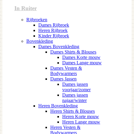
In Ruiter
Rijbroeken
Dames Rijbroek
Heren Rijbroek
Kinder Rijbroek
Bovenkleding
Dames Bovenkleding
Dames Shirts & Blouses
Dames Korte mouw
Dames Lange mouw
Dames Vesten &
Bodywarmers
Dames Jassen
Dames jassen
voorjaar/zomer
Dames jassen
najaar/winter
Heren Bovenkleding
Heren Shirts & Blouses
Heren Korte mouw
Heren Lange mouw
Heren Vesten &
Bodywarmers