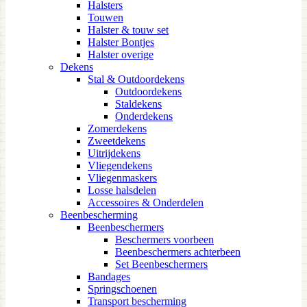
Halsters
Touwen
Halster & touw set
Halster Bontjes
Halster overige
Dekens
Stal & Outdoordekens
Outdoordekens
Staldekens
Onderdekens
Zomerdekens
Zweetdekens
Uitrijdekens
Vliegendekens
Vliegenmaskers
Losse halsdelen
Accessoires & Onderdelen
Beenbescherming
Beenbeschermers
Beschermers voorbeen
Beenbeschermers achterbeen
Set Beenbeschermers
Bandages
Springschoenen
Transport bescherming