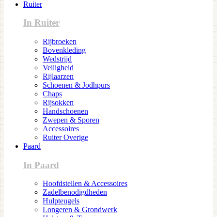
Ruiter
In Ruiter
Rijbroeken
Bovenkleding
Wedstrijd
Veiligheid
Rijlaarzen
Schoenen & Jodhpurs
Chaps
Rijsokken
Handschoenen
Zwepen & Sporen
Accessoires
Ruiter Overige
Paard
In Paard
Hoofdstellen & Accessoires
Zadelbenodigdheden
Hulpteugels
Longeren & Grondwerk