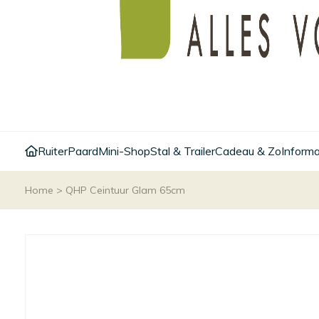
Ruiter
Paard
Mini-Shop
Stal & Trailer
Cadeau & Zo
Informa
Home
>
QHP Ceintuur Glam 65cm