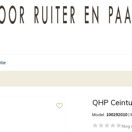
tie
QHP Ceint
Model:
100292010
|
Nog 