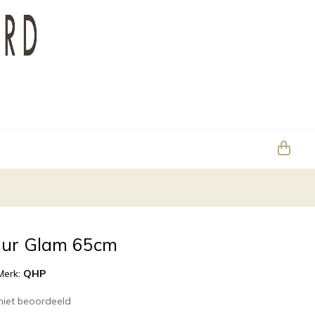
uur Glam 65cm
Merk:
QHP
niet beoordeeld