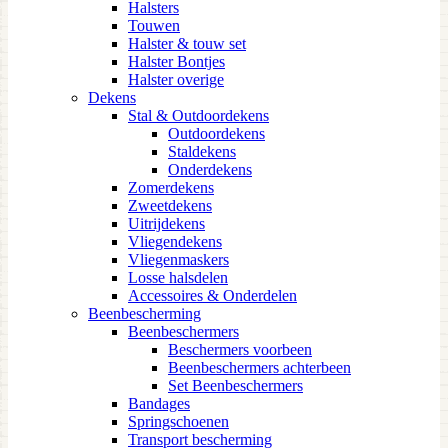
Halsters
Touwen
Halster & touw set
Halster Bontjes
Halster overige
Dekens
Stal & Outdoordekens
Outdoordekens
Staldekens
Onderdekens
Zomerdekens
Zweetdekens
Uitrijdekens
Vliegendekens
Vliegenmaskers
Losse halsdelen
Accessoires & Onderdelen
Beenbescherming
Beenbeschermers
Beschermers voorbeen
Beenbeschermers achterbeen
Set Beenbeschermers
Bandages
Springschoenen
Transport bescherming