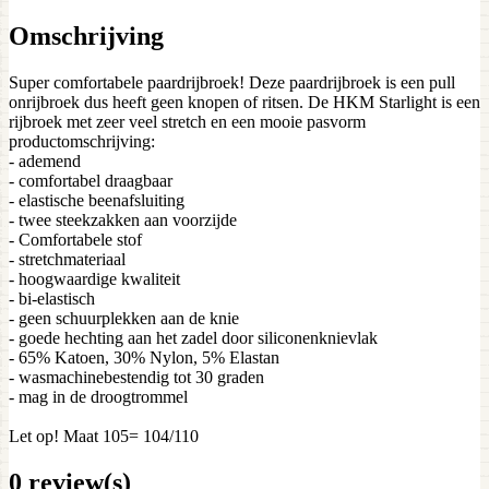
Omschrijving
Super comfortabele paardrijbroek! Deze paardrijbroek is een pull
onrijbroek dus heeft geen knopen of ritsen. De HKM Starlight is een
rijbroek met zeer veel stretch en een mooie pasvorm
productomschrijving:
- ademend
- comfortabel draagbaar
- elastische beenafsluiting
- twee steekzakken aan voorzijde
- Comfortabele stof
- stretchmateriaal
- hoogwaardige kwaliteit
- bi-elastisch
- geen schuurplekken aan de knie
- goede hechting aan het zadel door siliconenknievlak
- 65% Katoen, 30% Nylon, 5% Elastan
- wasmachinebestendig tot 30 graden
- mag in de droogtrommel
Let op! Maat 105= 104/110
0 review(s)