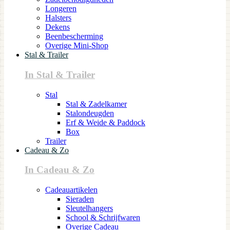
Longeren
Halsters
Dekens
Beenbescherming
Overige Mini-Shop
Stal & Trailer
In Stal & Trailer
Stal
Stal & Zadelkamer
Stalondeugden
Erf & Weide & Paddock
Box
Trailer
Cadeau & Zo
In Cadeau & Zo
Cadeauartikelen
Sieraden
Sleutelhangers
School & Schrijfwaren
Overige Cadeau