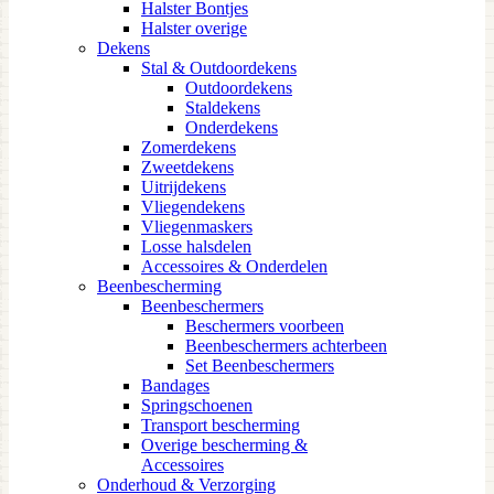
Halster Bontjes
Halster overige
Dekens
Stal & Outdoordekens
Outdoordekens
Staldekens
Onderdekens
Zomerdekens
Zweetdekens
Uitrijdekens
Vliegendekens
Vliegenmaskers
Losse halsdelen
Accessoires & Onderdelen
Beenbescherming
Beenbeschermers
Beschermers voorbeen
Beenbeschermers achterbeen
Set Beenbeschermers
Bandages
Springschoenen
Transport bescherming
Overige bescherming &
Accessoires
Onderhoud & Verzorging