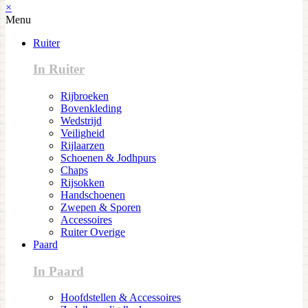
×
Menu
Ruiter
In Ruiter
Rijbroeken
Bovenkleding
Wedstrijd
Veiligheid
Rijlaarzen
Schoenen & Jodhpurs
Chaps
Rijsokken
Handschoenen
Zwepen & Sporen
Accessoires
Ruiter Overige
Paard
In Paard
Hoofdstellen & Accessoires