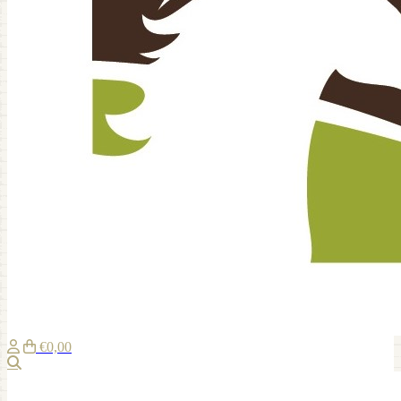
€0,00
Zoeken