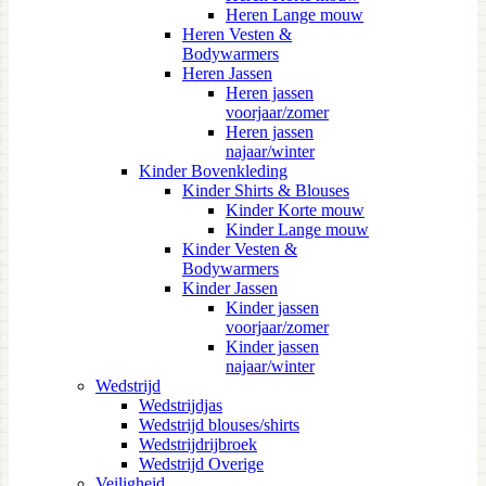
Heren Lange mouw
Heren Vesten &
Bodywarmers
Heren Jassen
Heren jassen
voorjaar/zomer
Heren jassen
najaar/winter
Kinder Bovenkleding
Kinder Shirts & Blouses
Kinder Korte mouw
Kinder Lange mouw
Kinder Vesten &
Bodywarmers
Kinder Jassen
Kinder jassen
voorjaar/zomer
Kinder jassen
najaar/winter
Wedstrijd
Wedstrijdjas
Wedstrijd blouses/shirts
Wedstrijdrijbroek
Wedstrijd Overige
Veiligheid