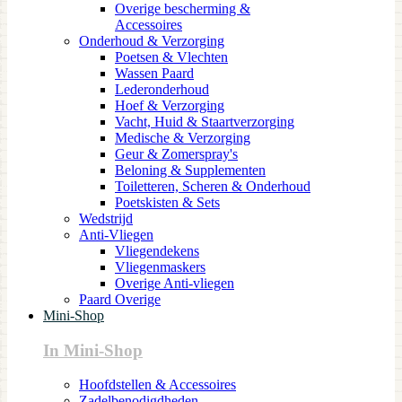
Overige bescherming &
Accessoires
Onderhoud & Verzorging
Poetsen & Vlechten
Wassen Paard
Lederonderhoud
Hoef & Verzorging
Vacht, Huid & Staartverzorging
Medische & Verzorging
Geur & Zomerspray's
Beloning & Supplementen
Toiletteren, Scheren & Onderhoud
Poetskisten & Sets
Wedstrijd
Anti-Vliegen
Vliegendekens
Vliegenmaskers
Overige Anti-vliegen
Paard Overige
Mini-Shop
In Mini-Shop
Hoofdstellen & Accessoires
Zadelbenodigdheden