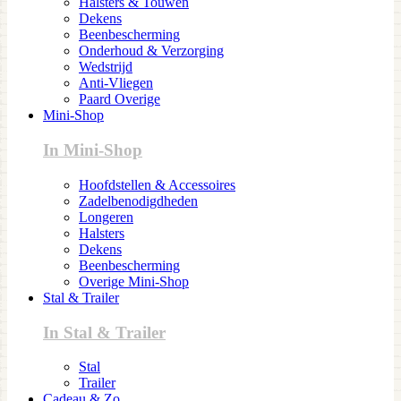
Halsters & Touwen
Dekens
Beenbescherming
Onderhoud & Verzorging
Wedstrijd
Anti-Vliegen
Paard Overige
Mini-Shop
In Mini-Shop
Hoofdstellen & Accessoires
Zadelbenodigdheden
Longeren
Halsters
Dekens
Beenbescherming
Overige Mini-Shop
Stal & Trailer
In Stal & Trailer
Stal
Trailer
Cadeau & Zo