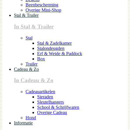
Beenbescherming
Overige Mini-Shop
Stal & Trailer
In Stal & Trailer
Stal
Stal & Zadelkamer
Stalondeugden
Erf & Weide & Paddock
Box
Trailer
Cadeau & Zo
In Cadeau & Zo
Cadeauartikelen
Sieraden
Sleutelhangers
School & Schrijfwaren
Overige Cadeau
Hond
Informatie