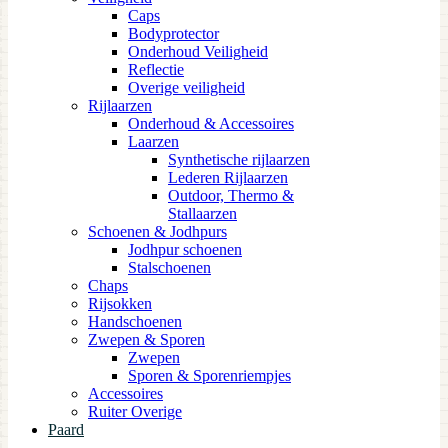
Caps
Bodyprotector
Onderhoud Veiligheid
Reflectie
Overige veiligheid
Rijlaarzen
Onderhoud & Accessoires
Laarzen
Synthetische rijlaarzen
Lederen Rijlaarzen
Outdoor, Thermo &
Stallaarzen
Schoenen & Jodhpurs
Jodhpur schoenen
Stalschoenen
Chaps
Rijsokken
Handschoenen
Zwepen & Sporen
Zwepen
Sporen & Sporenriempjes
Accessoires
Ruiter Overige
Paard