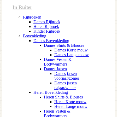
In Ruiter
Rijbroeken
Dames Rijbroek
Heren Rijbroek
Kinder Rijbroek
Bovenkleding
Dames Bovenkleding
Dames Shirts & Blouses
Dames Korte mouw
Dames Lange mouw
Dames Vesten &
Bodywarmers
Dames Jassen
Dames jassen
voorjaar/zomer
Dames jassen
najaar/winter
Heren Bovenkleding
Heren Shirts & Blouses
Heren Korte mouw
Heren Lange mouw
Heren Vesten &
Bodywarmers