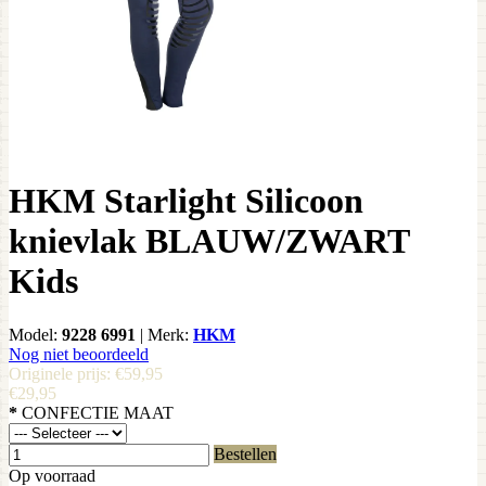
HKM Starlight Silicoon
knievlak BLAUW/ZWART
Kids
Model:
9228 6991
|
Merk:
HKM
Nog niet beoordeeld
Originele prijs:
€59,95
€29,95
*
CONFECTIE MAAT
Bestellen
Op voorraad