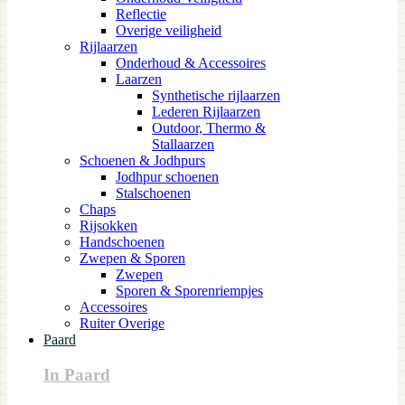
Reflectie
Overige veiligheid
Rijlaarzen
Onderhoud & Accessoires
Laarzen
Synthetische rijlaarzen
Lederen Rijlaarzen
Outdoor, Thermo &
Stallaarzen
Schoenen & Jodhpurs
Jodhpur schoenen
Stalschoenen
Chaps
Rijsokken
Handschoenen
Zwepen & Sporen
Zwepen
Sporen & Sporenriempjes
Accessoires
Ruiter Overige
Paard
In Paard