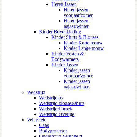
Heren Jassen
Heren jassen
voorjaar/zomer
Heren jassen
najaar/winter
Kinder Bovenkleding
Kinder Shirts & Blouses
Kinder Korte mouw
Kinder Lange mouw
Kinder Vesten &
Bodywarmers
Kinder Jassen
Kinder jassen
voorjaar/zomer
Kinder jassen
najaar/winter
Wedstrijd
Wedstrijdjas
Wedstrijd blouses/shirts
Wedstrijdrijbroek
Wedstrijd Overige
Veiligheid
Caps
Bodyprotector
Onderhoud Veiligheid