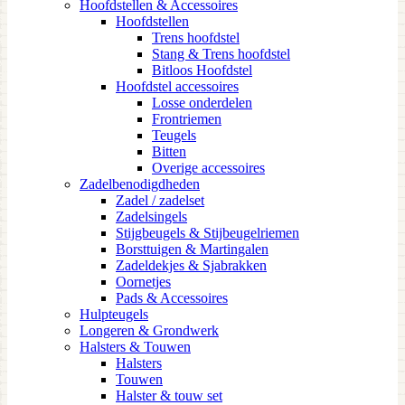
Hoofdstellen & Accessoires
Hoofdstellen
Trens hoofdstel
Stang & Trens hoofdstel
Bitloos Hoofdstel
Hoofdstel accessoires
Losse onderdelen
Frontriemen
Teugels
Bitten
Overige accessoires
Zadelbenodigdheden
Zadel / zadelset
Zadelsingels
Stijgbeugels & Stijbeugelriemen
Borsttuigen & Martingalen
Zadeldekjes & Sjabrakken
Oornetjes
Pads & Accessoires
Hulpteugels
Longeren & Grondwerk
Halsters & Touwen
Halsters
Touwen
Halster & touw set