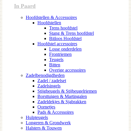
In Paard
Hoofdstellen & Accessoires
Hoofdstellen
Trens hoofdstel
Stang & Trens hoofdstel
Bitloos Hoofdstel
Hoofdstel accessoires
Losse onderdelen
Frontriemen
Teugels
Bitten
Overige accessoires
Zadelbenodigdheden
Zadel / zadelset
Zadelsingels
Stijgbeugels & Stijbeugelriemen
Borsttuigen & Martingalen
Zadeldekjes & Sjabrakken
Oornetjes
Pads & Accessoires
Hulpteugels
Longeren & Grondwerk
Halsters & Touwen