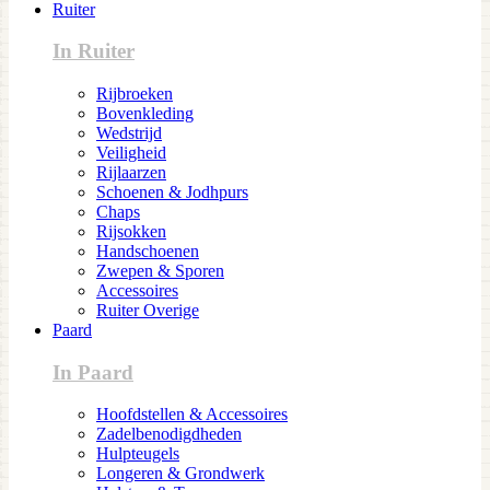
Ruiter
In Ruiter
Rijbroeken
Bovenkleding
Wedstrijd
Veiligheid
Rijlaarzen
Schoenen & Jodhpurs
Chaps
Rijsokken
Handschoenen
Zwepen & Sporen
Accessoires
Ruiter Overige
Paard
In Paard
Hoofdstellen & Accessoires
Zadelbenodigdheden
Hulpteugels
Longeren & Grondwerk