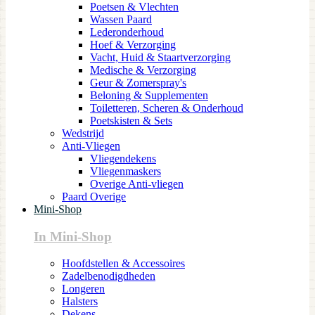
Poetsen & Vlechten
Wassen Paard
Lederonderhoud
Hoef & Verzorging
Vacht, Huid & Staartverzorging
Medische & Verzorging
Geur & Zomerspray's
Beloning & Supplementen
Toiletteren, Scheren & Onderhoud
Poetskisten & Sets
Wedstrijd
Anti-Vliegen
Vliegendekens
Vliegenmaskers
Overige Anti-vliegen
Paard Overige
Mini-Shop
In Mini-Shop
Hoofdstellen & Accessoires
Zadelbenodigdheden
Longeren
Halsters
Dekens