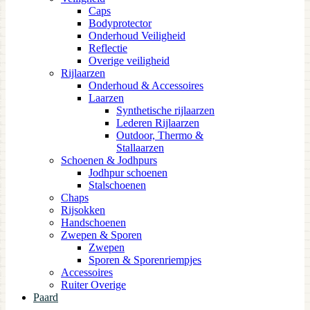
Caps
Bodyprotector
Onderhoud Veiligheid
Reflectie
Overige veiligheid
Rijlaarzen
Onderhoud & Accessoires
Laarzen
Synthetische rijlaarzen
Lederen Rijlaarzen
Outdoor, Thermo &
Stallaarzen
Schoenen & Jodhpurs
Jodhpur schoenen
Stalschoenen
Chaps
Rijsokken
Handschoenen
Zwepen & Sporen
Zwepen
Sporen & Sporenriempjes
Accessoires
Ruiter Overige
Paard