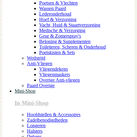
Poetsen & Vlechten
Wassen Paard
Lederonderhoud
Hoef & Verzorging
Vacht, Huid & Staartverzorging
Medische & Verzorging
Geur & Zomerspray's
Beloning & Supplementen
Toiletteren, Scheren & Onderhoud
Poetskisten & Sets
Wedstrijd
Anti-Vliegen
Vliegendekens
Vliegenmaskers
Overige Anti-vliegen
Paard Overige
Mini-Shop
In Mini-Shop
Hoofdstellen & Accessoires
Zadelbenodigdheden
Longeren
Halsters
Dekens