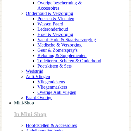
Overige bescherming &
Accessoires
Onderhoud & Verzorging
Poetsen & Vlechten
Wassen Paard
Lederonderhoud
Hoef & Verzorging
Vacht, Huid & Staartverzorging
Medische & Verzorging
Geur & Zomerspray's
Beloning & Supplementen
Toiletteren, Scheren & Onderhoud
Poetskisten & Sets
Wedstrijd
Anti-Vliegen
Vliegendekens
Vliegenmaskers
Overige Anti-vliegen
Paard Overige
Mini-Shop
In Mini-Shop
Hoofdstellen & Accessoires
Zadelbenodigdheden