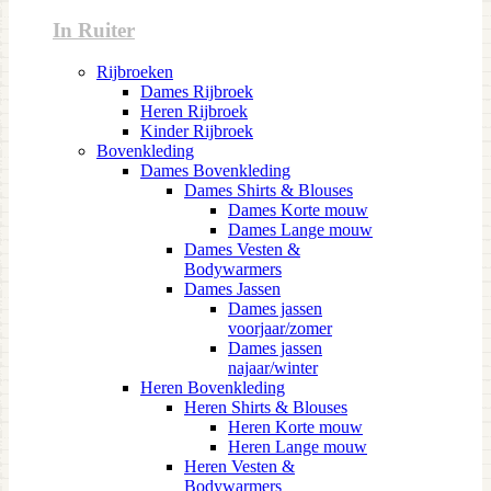
In Ruiter
Rijbroeken
Dames Rijbroek
Heren Rijbroek
Kinder Rijbroek
Bovenkleding
Dames Bovenkleding
Dames Shirts & Blouses
Dames Korte mouw
Dames Lange mouw
Dames Vesten &
Bodywarmers
Dames Jassen
Dames jassen
voorjaar/zomer
Dames jassen
najaar/winter
Heren Bovenkleding
Heren Shirts & Blouses
Heren Korte mouw
Heren Lange mouw
Heren Vesten &
Bodywarmers