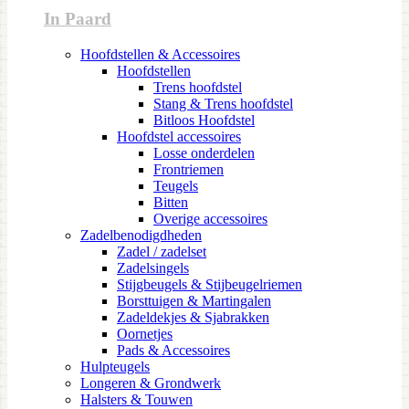
In Paard
Hoofdstellen & Accessoires
Hoofdstellen
Trens hoofdstel
Stang & Trens hoofdstel
Bitloos Hoofdstel
Hoofdstel accessoires
Losse onderdelen
Frontriemen
Teugels
Bitten
Overige accessoires
Zadelbenodigdheden
Zadel / zadelset
Zadelsingels
Stijgbeugels & Stijbeugelriemen
Borsttuigen & Martingalen
Zadeldekjes & Sjabrakken
Oornetjes
Pads & Accessoires
Hulpteugels
Longeren & Grondwerk
Halsters & Touwen