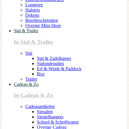
Longeren
Halsters
Dekens
Beenbescherming
Overige Mini-Shop
Stal & Trailer
In Stal & Trailer
Stal
Stal & Zadelkamer
Stalondeugden
Erf & Weide & Paddock
Box
Trailer
Cadeau & Zo
In Cadeau & Zo
Cadeauartikelen
Sieraden
Sleutelhangers
School & Schrijfwaren
Overige Cadeau