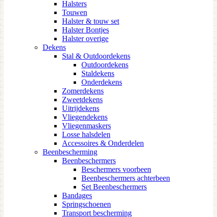
Halsters
Touwen
Halster & touw set
Halster Bontjes
Halster overige
Dekens
Stal & Outdoordekens
Outdoordekens
Staldekens
Onderdekens
Zomerdekens
Zweetdekens
Uitrijdekens
Vliegendekens
Vliegenmaskers
Losse halsdelen
Accessoires & Onderdelen
Beenbescherming
Beenbeschermers
Beschermers voorbeen
Beenbeschermers achterbeen
Set Beenbeschermers
Bandages
Springschoenen
Transport bescherming