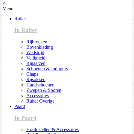
×
Menu
Ruiter
In Ruiter
Rijbroeken
Bovenkleding
Wedstrijd
Veiligheid
Rijlaarzen
Schoenen & Jodhpurs
Chaps
Rijsokken
Handschoenen
Zwepen & Sporen
Accessoires
Ruiter Overige
Paard
In Paard
Hoofdstellen & Accessoires