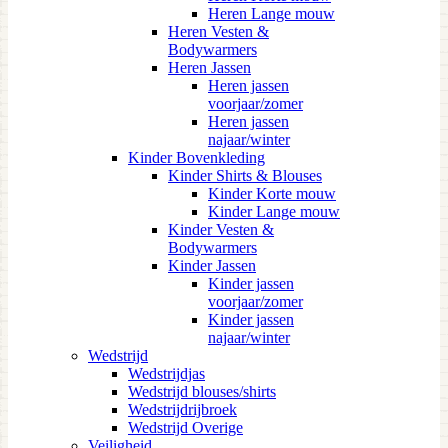
Heren Lange mouw
Heren Vesten &
Bodywarmers
Heren Jassen
Heren jassen
voorjaar/zomer
Heren jassen
najaar/winter
Kinder Bovenkleding
Kinder Shirts & Blouses
Kinder Korte mouw
Kinder Lange mouw
Kinder Vesten &
Bodywarmers
Kinder Jassen
Kinder jassen
voorjaar/zomer
Kinder jassen
najaar/winter
Wedstrijd
Wedstrijdjas
Wedstrijd blouses/shirts
Wedstrijdrijbroek
Wedstrijd Overige
Veiligheid