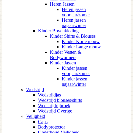
Heren Jassen
Heren jassen
voorjaar/zomer
Heren jassen
najaar/winter
Kinder Bovenkleding
Kinder Shirts & Blouses
Kinder Korte mouw
Kinder Lange mouw
Kinder Vesten &
Bodywarmers
Kinder Jassen
Kinder jassen
voorjaar/zomer
Kinder jassen
najaar/winter
Wedstrijd
Wedstrijdjas
Wedstrijd blouses/shirts
Wedstrijdrijbroek
Wedstrijd Overige
Veiligheid
Caps
Bodyprotector
Onderhoud Veiligheid