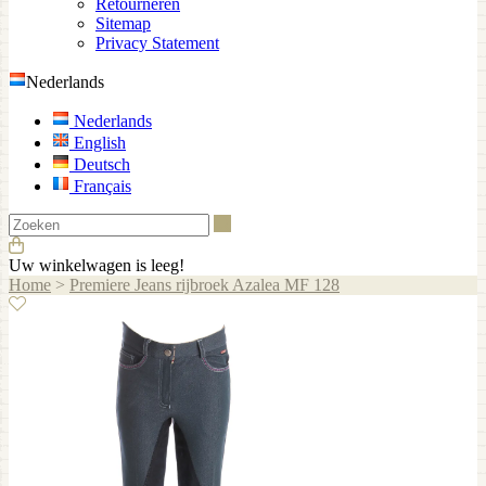
Retourneren
Sitemap
Privacy Statement
Nederlands
Nederlands
English
Deutsch
Français
Zoeken
Uw winkelwagen is leeg!
Home
>
Premiere Jeans rijbroek Azalea MF 128