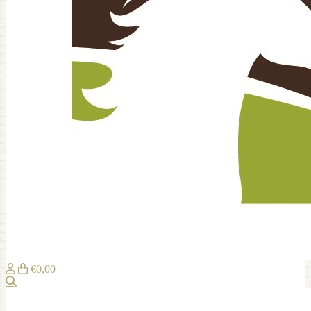
€0,00
Zoeken