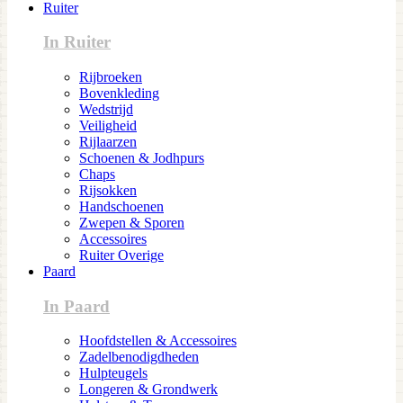
Ruiter
In Ruiter
Rijbroeken
Bovenkleding
Wedstrijd
Veiligheid
Rijlaarzen
Schoenen & Jodhpurs
Chaps
Rijsokken
Handschoenen
Zwepen & Sporen
Accessoires
Ruiter Overige
Paard
In Paard
Hoofdstellen & Accessoires
Zadelbenodigdheden
Hulpteugels
Longeren & Grondwerk