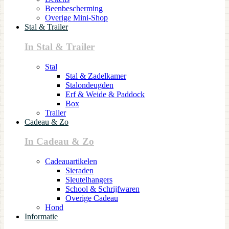
Beenbescherming
Overige Mini-Shop
Stal & Trailer
In Stal & Trailer
Stal
Stal & Zadelkamer
Stalondeugden
Erf & Weide & Paddock
Box
Trailer
Cadeau & Zo
In Cadeau & Zo
Cadeauartikelen
Sieraden
Sleutelhangers
School & Schrijfwaren
Overige Cadeau
Hond
Informatie