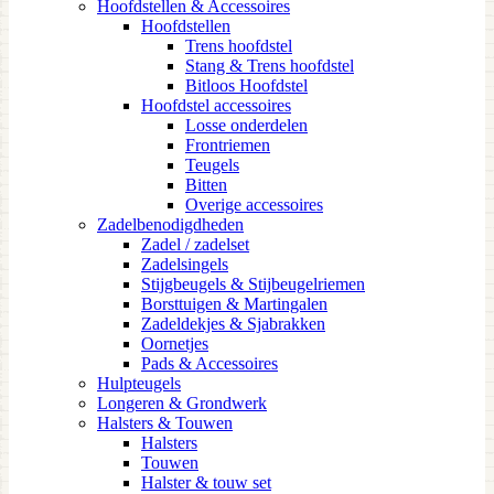
Hoofdstellen & Accessoires
Hoofdstellen
Trens hoofdstel
Stang & Trens hoofdstel
Bitloos Hoofdstel
Hoofdstel accessoires
Losse onderdelen
Frontriemen
Teugels
Bitten
Overige accessoires
Zadelbenodigdheden
Zadel / zadelset
Zadelsingels
Stijgbeugels & Stijbeugelriemen
Borsttuigen & Martingalen
Zadeldekjes & Sjabrakken
Oornetjes
Pads & Accessoires
Hulpteugels
Longeren & Grondwerk
Halsters & Touwen
Halsters
Touwen
Halster & touw set