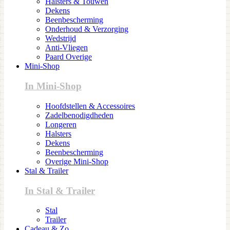
Halsters & Touwen
Dekens
Beenbescherming
Onderhoud & Verzorging
Wedstrijd
Anti-Vliegen
Paard Overige
Mini-Shop
In Mini-Shop
Hoofdstellen & Accessoires
Zadelbenodigdheden
Longeren
Halsters
Dekens
Beenbescherming
Overige Mini-Shop
Stal & Trailer
In Stal & Trailer
Stal
Trailer
Cadeau & Zo