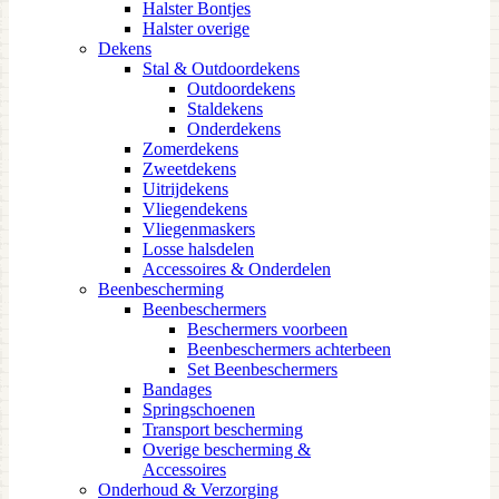
Halster Bontjes
Halster overige
Dekens
Stal & Outdoordekens
Outdoordekens
Staldekens
Onderdekens
Zomerdekens
Zweetdekens
Uitrijdekens
Vliegendekens
Vliegenmaskers
Losse halsdelen
Accessoires & Onderdelen
Beenbescherming
Beenbeschermers
Beschermers voorbeen
Beenbeschermers achterbeen
Set Beenbeschermers
Bandages
Springschoenen
Transport bescherming
Overige bescherming &
Accessoires
Onderhoud & Verzorging