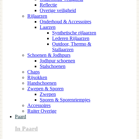
Reflectie
Overige veiligheid
Rijlaarzen
Onderhoud & Accessoires
Laarzen
Synthetische rijlaarzen
Lederen Rijlaarzen
Outdoor, Thermo &
Stallaarzen
Schoenen & Jodhpurs
Jodhpur schoenen
Stalschoenen
Chaps
Rijsokken
Handschoenen
Zwepen & Sporen
Zwepen
Sporen & Sporenriempjes
Accessoires
Ruiter Overige
Paard
In Paard