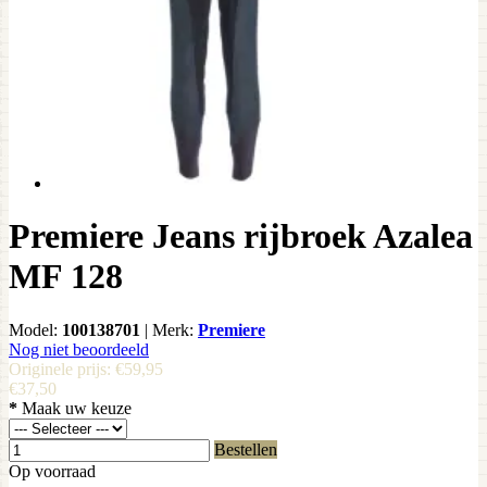
Premiere Jeans rijbroek Azalea
MF 128
Model:
100138701
|
Merk:
Premiere
Nog niet beoordeeld
Originele prijs:
€59,95
€37,50
*
Maak uw keuze
Bestellen
Op voorraad