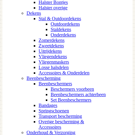
Halster Bontjes
Halster overige
Dekens
Stal & Outdoordekens
Outdoordekens
Staldekens
Onderdekens
Zomerdekens
Zweetdekens
Uitrijdekens
Vliegendekens
Vliegenmaskers
Losse halsdelen
Accessoires & Onderdelen
Beenbescherming
Beenbeschermers
Beschermers voorbeen
Beenbeschermers achterbeen
Set Beenbeschermers
Bandages
Springschoenen
Transport bescherming
Overige bescherming &
Accessoires
Onderhoud & Verzorging