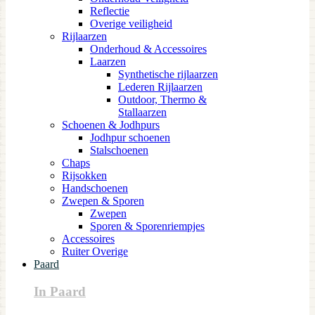
Reflectie
Overige veiligheid
Rijlaarzen
Onderhoud & Accessoires
Laarzen
Synthetische rijlaarzen
Lederen Rijlaarzen
Outdoor, Thermo &
Stallaarzen
Schoenen & Jodhpurs
Jodhpur schoenen
Stalschoenen
Chaps
Rijsokken
Handschoenen
Zwepen & Sporen
Zwepen
Sporen & Sporenriempjes
Accessoires
Ruiter Overige
Paard
In Paard