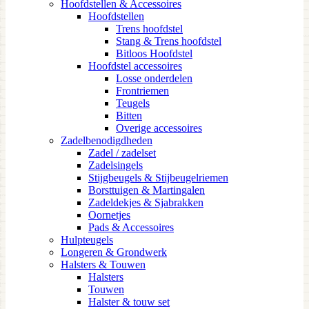
Hoofdstellen & Accessoires
Hoofdstellen
Trens hoofdstel
Stang & Trens hoofdstel
Bitloos Hoofdstel
Hoofdstel accessoires
Losse onderdelen
Frontriemen
Teugels
Bitten
Overige accessoires
Zadelbenodigdheden
Zadel / zadelset
Zadelsingels
Stijgbeugels & Stijbeugelriemen
Borsttuigen & Martingalen
Zadeldekjes & Sjabrakken
Oornetjes
Pads & Accessoires
Hulpteugels
Longeren & Grondwerk
Halsters & Touwen
Halsters
Touwen
Halster & touw set