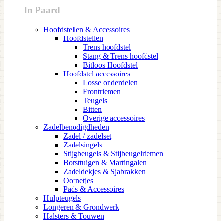
In Paard
Hoofdstellen & Accessoires
Hoofdstellen
Trens hoofdstel
Stang & Trens hoofdstel
Bitloos Hoofdstel
Hoofdstel accessoires
Losse onderdelen
Frontriemen
Teugels
Bitten
Overige accessoires
Zadelbenodigdheden
Zadel / zadelset
Zadelsingels
Stijgbeugels & Stijbeugelriemen
Borsttuigen & Martingalen
Zadeldekjes & Sjabrakken
Oornetjes
Pads & Accessoires
Hulpteugels
Longeren & Grondwerk
Halsters & Touwen