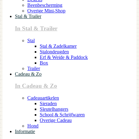
Beenbescherming
Overige Mini-Shop
Stal & Trailer
In Stal & Trailer
Stal
Stal & Zadelkamer
Stalondeugden
Erf & Weide & Paddock
Box
Trailer
Cadeau & Zo
In Cadeau & Zo
Cadeauartikelen
Sieraden
Sleutelhangers
School & Schrijfwaren
Overige Cadeau
Hond
Informatie