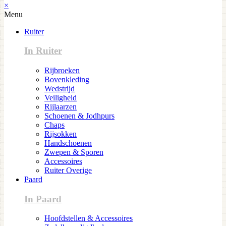
×
Menu
Ruiter
In Ruiter
Rijbroeken
Bovenkleding
Wedstrijd
Veiligheid
Rijlaarzen
Schoenen & Jodhpurs
Chaps
Rijsokken
Handschoenen
Zwepen & Sporen
Accessoires
Ruiter Overige
Paard
In Paard
Hoofdstellen & Accessoires