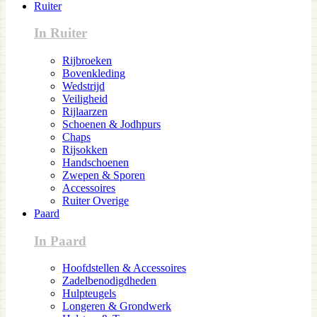
Ruiter
In Ruiter
Rijbroeken
Bovenkleding
Wedstrijd
Veiligheid
Rijlaarzen
Schoenen & Jodhpurs
Chaps
Rijsokken
Handschoenen
Zwepen & Sporen
Accessoires
Ruiter Overige
Paard
In Paard
Hoofdstellen & Accessoires
Zadelbenodigdheden
Hulpteugels
Longeren & Grondwerk