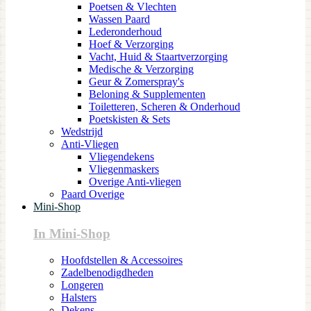
Poetsen & Vlechten
Wassen Paard
Lederonderhoud
Hoef & Verzorging
Vacht, Huid & Staartverzorging
Medische & Verzorging
Geur & Zomerspray's
Beloning & Supplementen
Toiletteren, Scheren & Onderhoud
Poetskisten & Sets
Wedstrijd
Anti-Vliegen
Vliegendekens
Vliegenmaskers
Overige Anti-vliegen
Paard Overige
Mini-Shop
In Mini-Shop
Hoofdstellen & Accessoires
Zadelbenodigdheden
Longeren
Halsters
Dekens