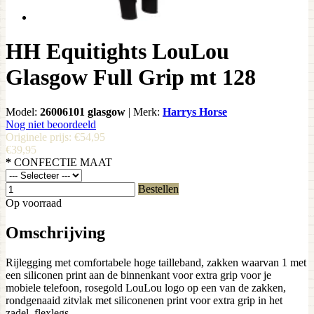
HH Equitights LouLou
Glasgow Full Grip mt 128
Model:
26006101 glasgow
|
Merk:
Harrys Horse
Nog niet beoordeeld
Originele prijs:
€54,95
€39,95
*
CONFECTIE MAAT
Bestellen
Op voorraad
Omschrijving
Rijlegging met comfortabele hoge tailleband, zakken waarvan 1 met
een siliconen print aan de binnenkant voor extra grip voor je
mobiele telefoon, rosegold LouLou logo op een van de zakken,
rondgenaaid zitvlak met siliconenen print voor extra grip in het
zadel, flexlegs.