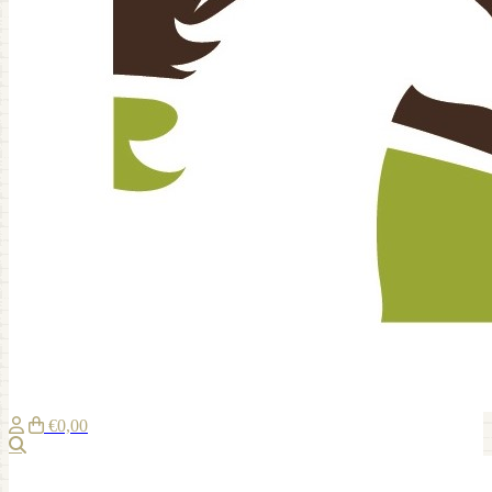
€0,00
Zoeken