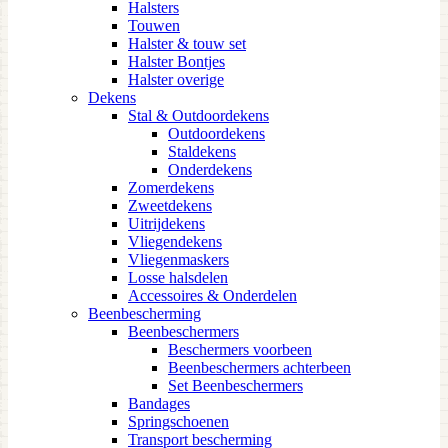
Halsters
Touwen
Halster & touw set
Halster Bontjes
Halster overige
Dekens
Stal & Outdoordekens
Outdoordekens
Staldekens
Onderdekens
Zomerdekens
Zweetdekens
Uitrijdekens
Vliegendekens
Vliegenmaskers
Losse halsdelen
Accessoires & Onderdelen
Beenbescherming
Beenbeschermers
Beschermers voorbeen
Beenbeschermers achterbeen
Set Beenbeschermers
Bandages
Springschoenen
Transport bescherming