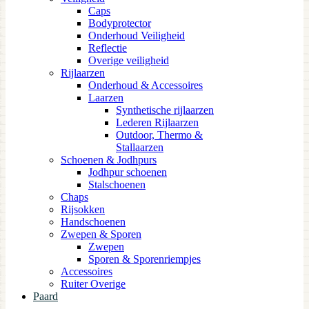
Caps
Bodyprotector
Onderhoud Veiligheid
Reflectie
Overige veiligheid
Rijlaarzen
Onderhoud & Accessoires
Laarzen
Synthetische rijlaarzen
Lederen Rijlaarzen
Outdoor, Thermo &
Stallaarzen
Schoenen & Jodhpurs
Jodhpur schoenen
Stalschoenen
Chaps
Rijsokken
Handschoenen
Zwepen & Sporen
Zwepen
Sporen & Sporenriempjes
Accessoires
Ruiter Overige
Paard