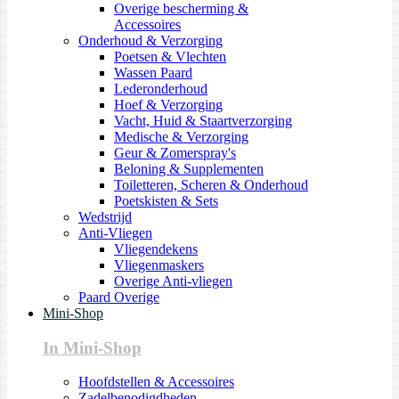
Overige bescherming &
Accessoires
Onderhoud & Verzorging
Poetsen & Vlechten
Wassen Paard
Lederonderhoud
Hoef & Verzorging
Vacht, Huid & Staartverzorging
Medische & Verzorging
Geur & Zomerspray's
Beloning & Supplementen
Toiletteren, Scheren & Onderhoud
Poetskisten & Sets
Wedstrijd
Anti-Vliegen
Vliegendekens
Vliegenmaskers
Overige Anti-vliegen
Paard Overige
Mini-Shop
In Mini-Shop
Hoofdstellen & Accessoires
Zadelbenodigdheden