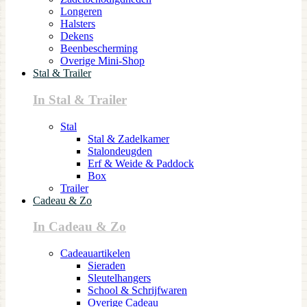
Longeren
Halsters
Dekens
Beenbescherming
Overige Mini-Shop
Stal & Trailer
In Stal & Trailer
Stal
Stal & Zadelkamer
Stalondeugden
Erf & Weide & Paddock
Box
Trailer
Cadeau & Zo
In Cadeau & Zo
Cadeauartikelen
Sieraden
Sleutelhangers
School & Schrijfwaren
Overige Cadeau