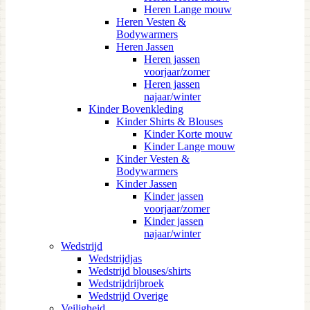
Heren Lange mouw
Heren Vesten &
Bodywarmers
Heren Jassen
Heren jassen
voorjaar/zomer
Heren jassen
najaar/winter
Kinder Bovenkleding
Kinder Shirts & Blouses
Kinder Korte mouw
Kinder Lange mouw
Kinder Vesten &
Bodywarmers
Kinder Jassen
Kinder jassen
voorjaar/zomer
Kinder jassen
najaar/winter
Wedstrijd
Wedstrijdjas
Wedstrijd blouses/shirts
Wedstrijdrijbroek
Wedstrijd Overige
Veiligheid