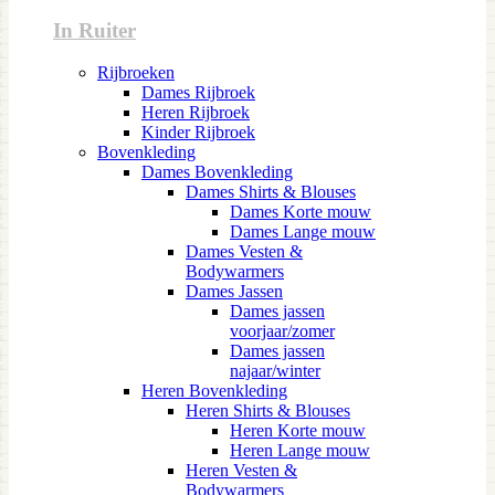
In Ruiter
Rijbroeken
Dames Rijbroek
Heren Rijbroek
Kinder Rijbroek
Bovenkleding
Dames Bovenkleding
Dames Shirts & Blouses
Dames Korte mouw
Dames Lange mouw
Dames Vesten &
Bodywarmers
Dames Jassen
Dames jassen
voorjaar/zomer
Dames jassen
najaar/winter
Heren Bovenkleding
Heren Shirts & Blouses
Heren Korte mouw
Heren Lange mouw
Heren Vesten &
Bodywarmers