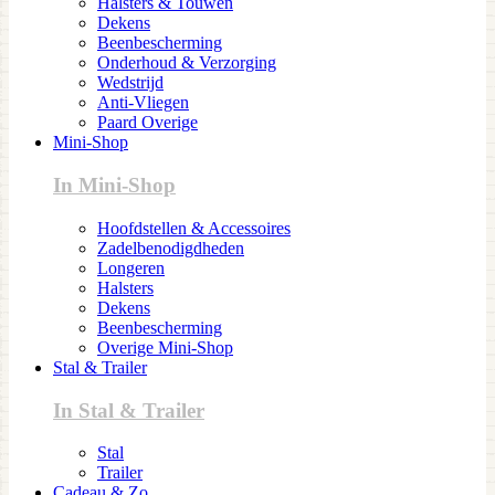
Halsters & Touwen
Dekens
Beenbescherming
Onderhoud & Verzorging
Wedstrijd
Anti-Vliegen
Paard Overige
Mini-Shop
In Mini-Shop
Hoofdstellen & Accessoires
Zadelbenodigdheden
Longeren
Halsters
Dekens
Beenbescherming
Overige Mini-Shop
Stal & Trailer
In Stal & Trailer
Stal
Trailer
Cadeau & Zo