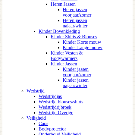
Heren Jassen
Heren jassen
voorjaar/zomer
Heren jassen
najaar/winter
Kinder Bovenkleding
Kinder Shirts & Blouses
Kinder Korte mouw
Kinder Lange mouw
Kinder Vesten &
Bodywarmers
Kinder Jassen
Kinder jassen
voorjaar/zomer
Kinder jassen
najaar/winter
Wedstrijd
Wedstrijdjas
Wedstrijd blouses/shirts
Wedstrijdrijbroek
Wedstrijd Overige
Veiligheid
Caps
Bodyprotector
Onderhoud Veiligheid