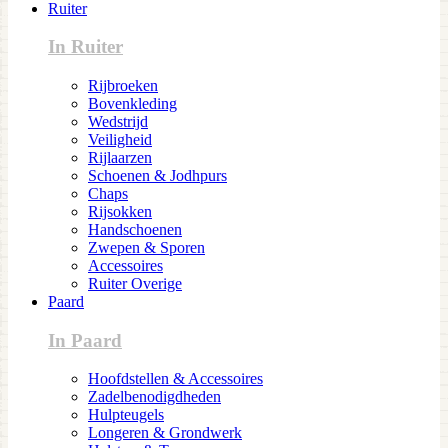
Ruiter
In Ruiter
Rijbroeken
Bovenkleding
Wedstrijd
Veiligheid
Rijlaarzen
Schoenen & Jodhpurs
Chaps
Rijsokken
Handschoenen
Zwepen & Sporen
Accessoires
Ruiter Overige
Paard
In Paard
Hoofdstellen & Accessoires
Zadelbenodigdheden
Hulpteugels
Longeren & Grondwerk