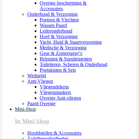
Overige bescherming &
Accessoires
Onderhoud & Verzorging
Poetsen & Vlechten
Wassen Paard
Lederonderhoud
Hoef & Verzorging
Vacht, Huid & Staartverzorging
Medische & Verzorging
Geur & Zomerspray's
Beloning & Supplementen
Toiletteren, Scheren & Onderhoud
Poetskisten & Sets
Wedstrijd
Anti-Vliegen
Vliegendekens
Vliegenmaskers
Overige Anti-vliegen
Paard Overige
Mini-Shop
In Mini-Shop
Hoofdstellen & Accessoires
Zadelbenodigdheden