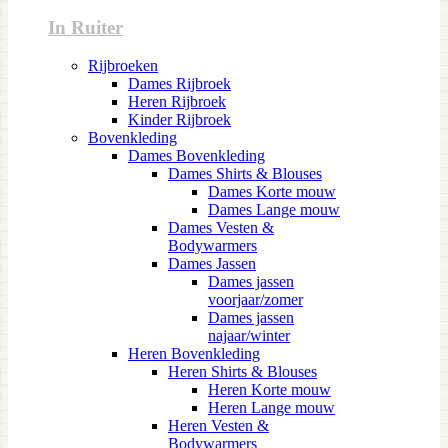
In Ruiter
Rijbroeken
Dames Rijbroek
Heren Rijbroek
Kinder Rijbroek
Bovenkleding
Dames Bovenkleding
Dames Shirts & Blouses
Dames Korte mouw
Dames Lange mouw
Dames Vesten &
Bodywarmers
Dames Jassen
Dames jassen
voorjaar/zomer
Dames jassen
najaar/winter
Heren Bovenkleding
Heren Shirts & Blouses
Heren Korte mouw
Heren Lange mouw
Heren Vesten &
Bodywarmers