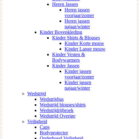
Heren Jassen
Heren jassen
voorjaar/zomer
Heren jassen
najaar/winter
Kinder Bovenkleding
Kinder Shirts & Blouses
Kinder Korte mouw
Kinder Lange mouw
Kinder Vesten &
Bodywarmers
Kinder Jassen
Kinder jassen
voorjaar/zomer
Kinder jassen
najaar/winter
Wedstrijd
Wedstrijdjas
Wedstrijd blouses/shirts
Wedstrijdrijbroek
Wedstrijd Overige
Veiligheid
Caps
Bodyprotector
Onderhoud Veiligheid