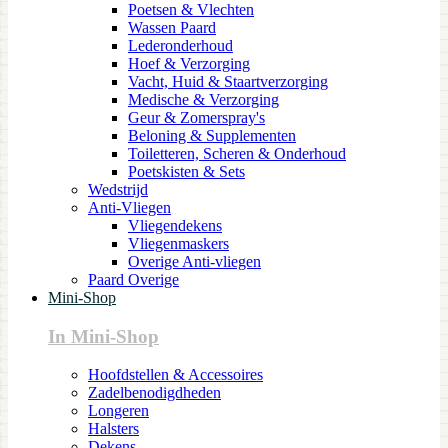
Poetsen & Vlechten
Wassen Paard
Lederonderhoud
Hoef & Verzorging
Vacht, Huid & Staartverzorging
Medische & Verzorging
Geur & Zomerspray's
Beloning & Supplementen
Toiletteren, Scheren & Onderhoud
Poetskisten & Sets
Wedstrijd
Anti-Vliegen
Vliegendekens
Vliegenmaskers
Overige Anti-vliegen
Paard Overige
Mini-Shop
In Mini-Shop
Hoofdstellen & Accessoires
Zadelbenodigdheden
Longeren
Halsters
Dekens