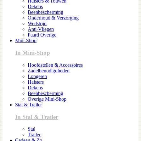
Halsters & Touwen
Dekens
Beenbescherming
Onderhoud & Verzorging
Wedstrijd
Anti-Vliegen
Paard Overige
Mini-Shop
In Mini-Shop
Hoofdstellen & Accessoires
Zadelbenodigdheden
Longeren
Halsters
Dekens
Beenbescherming
Overige Mini-Shop
Stal & Trailer
In Stal & Trailer
Stal
Trailer
Cadeau & Zo