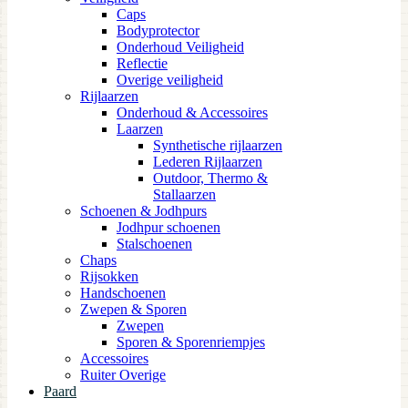
Caps
Bodyprotector
Onderhoud Veiligheid
Reflectie
Overige veiligheid
Rijlaarzen
Onderhoud & Accessoires
Laarzen
Synthetische rijlaarzen
Lederen Rijlaarzen
Outdoor, Thermo &
Stallaarzen
Schoenen & Jodhpurs
Jodhpur schoenen
Stalschoenen
Chaps
Rijsokken
Handschoenen
Zwepen & Sporen
Zwepen
Sporen & Sporenriempjes
Accessoires
Ruiter Overige
Paard