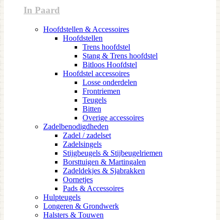
In Paard
Hoofdstellen & Accessoires
Hoofdstellen
Trens hoofdstel
Stang & Trens hoofdstel
Bitloos Hoofdstel
Hoofdstel accessoires
Losse onderdelen
Frontriemen
Teugels
Bitten
Overige accessoires
Zadelbenodigdheden
Zadel / zadelset
Zadelsingels
Stijgbeugels & Stijbeugelriemen
Borsttuigen & Martingalen
Zadeldekjes & Sjabrakken
Oornetjes
Pads & Accessoires
Hulpteugels
Longeren & Grondwerk
Halsters & Touwen