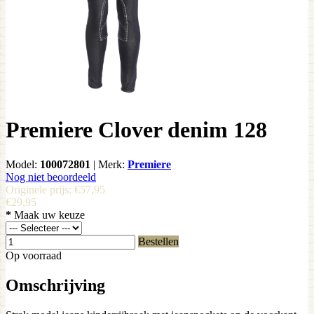
Premiere Clover denim 128
Model:
100072801
|
Merk:
Premiere
Nog niet beoordeeld
Originele prijs:
€57,95
€29,95
*
Maak uw keuze
Bestellen
Op voorraad
Omschrijving