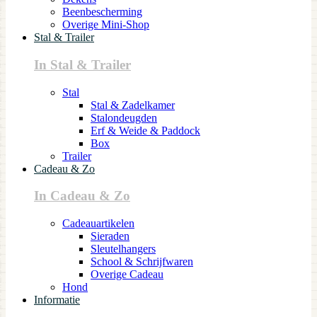
Beenbescherming
Overige Mini-Shop
Stal & Trailer
In Stal & Trailer
Stal
Stal & Zadelkamer
Stalondeugden
Erf & Weide & Paddock
Box
Trailer
Cadeau & Zo
In Cadeau & Zo
Cadeauartikelen
Sieraden
Sleutelhangers
School & Schrijfwaren
Overige Cadeau
Hond
Informatie