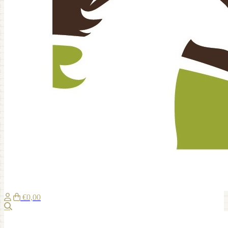
€0,00
Zoeken