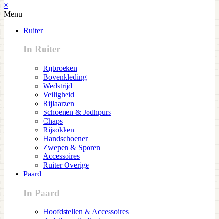
×
Menu
Ruiter
In Ruiter
Rijbroeken
Bovenkleding
Wedstrijd
Veiligheid
Rijlaarzen
Schoenen & Jodhpurs
Chaps
Rijsokken
Handschoenen
Zwepen & Sporen
Accessoires
Ruiter Overige
Paard
In Paard
Hoofdstellen & Accessoires