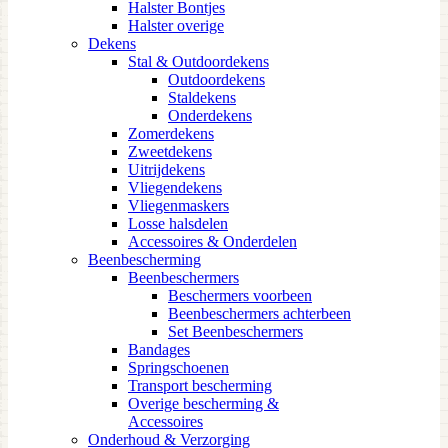
Halster Bontjes
Halster overige
Dekens
Stal & Outdoordekens
Outdoordekens
Staldekens
Onderdekens
Zomerdekens
Zweetdekens
Uitrijdekens
Vliegendekens
Vliegenmaskers
Losse halsdelen
Accessoires & Onderdelen
Beenbescherming
Beenbeschermers
Beschermers voorbeen
Beenbeschermers achterbeen
Set Beenbeschermers
Bandages
Springschoenen
Transport bescherming
Overige bescherming &
Accessoires
Onderhoud & Verzorging