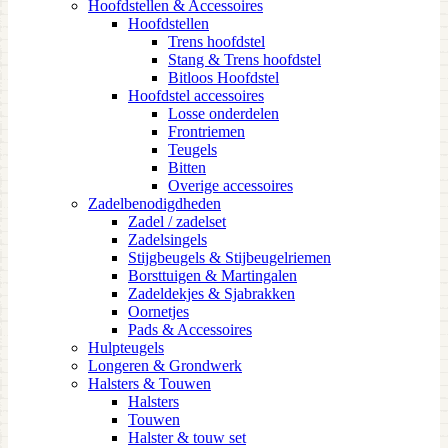
Hoofdstellen & Accessoires
Hoofdstellen
Trens hoofdstel
Stang & Trens hoofdstel
Bitloos Hoofdstel
Hoofdstel accessoires
Losse onderdelen
Frontriemen
Teugels
Bitten
Overige accessoires
Zadelbenodigdheden
Zadel / zadelset
Zadelsingels
Stijgbeugels & Stijbeugelriemen
Borsttuigen & Martingalen
Zadeldekjes & Sjabrakken
Oornetjes
Pads & Accessoires
Hulpteugels
Longeren & Grondwerk
Halsters & Touwen
Halsters
Touwen
Halster & touw set