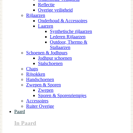
Reflectie
Overige veiligheid
Rijlaarzen
Onderhoud & Accessoires
Laarzen
Synthetische rijlaarzen
Lederen Rijlaarzen
Outdoor, Thermo &
Stallaarzen
Schoenen & Jodhpurs
Jodhpur schoenen
Stalschoenen
Chaps
Rijsokken
Handschoenen
Zwepen & Sporen
Zwepen
Sporen & Sporenriempjes
Accessoires
Ruiter Overige
Paard
In Paard