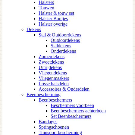
Halsters
Touwen
Halster & touw set
Halster Bontjes
Halster overige
Dekens
Stal & Outdoordekens
Outdoordekens
Staldekens
Onderdekens
Zomerdekens
Zweetdekens
Uitrijdekens
Vliegendekens
Vliegenmaskers
Losse halsdelen
Accessoires & Onderdelen
Beenbescherming
Beenbeschermers
Beschermers voorbeen
Beenbeschermers achterbeen
Set Beenbeschermers
Bandages
Springschoenen
Transport bescherming