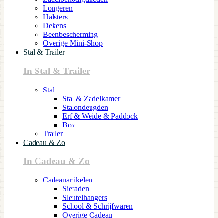
Longeren
Halsters
Dekens
Beenbescherming
Overige Mini-Shop
Stal & Trailer
In Stal & Trailer
Stal
Stal & Zadelkamer
Stalondeugden
Erf & Weide & Paddock
Box
Trailer
Cadeau & Zo
In Cadeau & Zo
Cadeauartikelen
Sieraden
Sleutelhangers
School & Schrijfwaren
Overige Cadeau