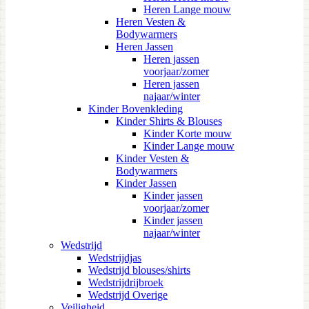
Heren Lange mouw
Heren Vesten &
Bodywarmers
Heren Jassen
Heren jassen
voorjaar/zomer
Heren jassen
najaar/winter
Kinder Bovenkleding
Kinder Shirts & Blouses
Kinder Korte mouw
Kinder Lange mouw
Kinder Vesten &
Bodywarmers
Kinder Jassen
Kinder jassen
voorjaar/zomer
Kinder jassen
najaar/winter
Wedstrijd
Wedstrijdjas
Wedstrijd blouses/shirts
Wedstrijdrijbroek
Wedstrijd Overige
Veiligheid