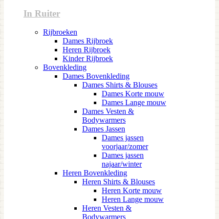
In Ruiter
Rijbroeken
Dames Rijbroek
Heren Rijbroek
Kinder Rijbroek
Bovenkleding
Dames Bovenkleding
Dames Shirts & Blouses
Dames Korte mouw
Dames Lange mouw
Dames Vesten &
Bodywarmers
Dames Jassen
Dames jassen
voorjaar/zomer
Dames jassen
najaar/winter
Heren Bovenkleding
Heren Shirts & Blouses
Heren Korte mouw
Heren Lange mouw
Heren Vesten &
Bodywarmers