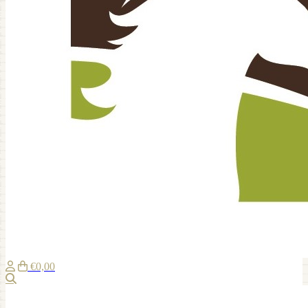
€0,00
Zoeken