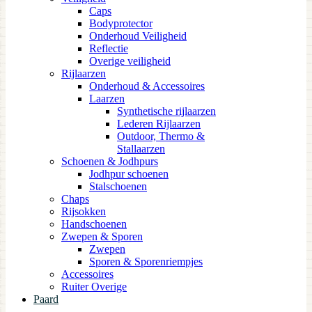
Caps
Bodyprotector
Onderhoud Veiligheid
Reflectie
Overige veiligheid
Rijlaarzen
Onderhoud & Accessoires
Laarzen
Synthetische rijlaarzen
Lederen Rijlaarzen
Outdoor, Thermo &
Stallaarzen
Schoenen & Jodhpurs
Jodhpur schoenen
Stalschoenen
Chaps
Rijsokken
Handschoenen
Zwepen & Sporen
Zwepen
Sporen & Sporenriempjes
Accessoires
Ruiter Overige
Paard