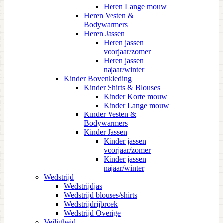
Heren Lange mouw
Heren Vesten &
Bodywarmers
Heren Jassen
Heren jassen
voorjaar/zomer
Heren jassen
najaar/winter
Kinder Bovenkleding
Kinder Shirts & Blouses
Kinder Korte mouw
Kinder Lange mouw
Kinder Vesten &
Bodywarmers
Kinder Jassen
Kinder jassen
voorjaar/zomer
Kinder jassen
najaar/winter
Wedstrijd
Wedstrijdjas
Wedstrijd blouses/shirts
Wedstrijdrijbroek
Wedstrijd Overige
Veiligheid