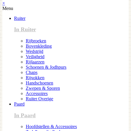
×
Menu
Ruiter
In Ruiter
Rijbroeken
Bovenkleding
Wedstrijd
Veiligheid
Rijlaarzen
Schoenen & Jodhpurs
Chaps
Rijsokken
Handschoenen
Zwepen & Sporen
Accessoires
Ruiter Overige
Paard
In Paard
Hoofdstellen & Accessoires