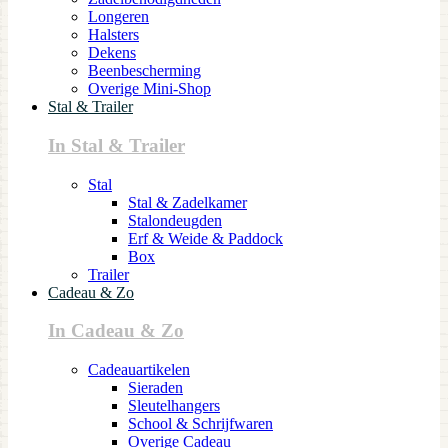
Longeren
Halsters
Dekens
Beenbescherming
Overige Mini-Shop
Stal & Trailer
In Stal & Trailer
Stal
Stal & Zadelkamer
Stalondeugden
Erf & Weide & Paddock
Box
Trailer
Cadeau & Zo
In Cadeau & Zo
Cadeauartikelen
Sieraden
Sleutelhangers
School & Schrijfwaren
Overige Cadeau