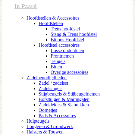
In Paard
Hoofdstellen & Accessoires
Hoofdstellen
Trens hoofdstel
Stang & Trens hoofdstel
Bitloos Hoofdstel
Hoofdstel accessoires
Losse onderdelen
Frontriemen
Teugels
Bitten
Overige accessoires
Zadelbenodigdheden
Zadel / zadelset
Zadelsingels
Stijgbeugels & Stijbeugelriemen
Borsttuigen & Martingalen
Zadeldekjes & Sjabrakken
Oornetjes
Pads & Accessoires
Hulpteugels
Longeren & Grondwerk
Halsters & Touwen