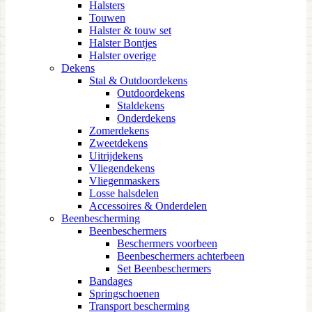
Halsters
Touwen
Halster & touw set
Halster Bontjes
Halster overige
Dekens
Stal & Outdoordekens
Outdoordekens
Staldekens
Onderdekens
Zomerdekens
Zweetdekens
Uitrijdekens
Vliegendekens
Vliegenmaskers
Losse halsdelen
Accessoires & Onderdelen
Beenbescherming
Beenbeschermers
Beschermers voorbeen
Beenbeschermers achterbeen
Set Beenbeschermers
Bandages
Springschoenen
Transport bescherming