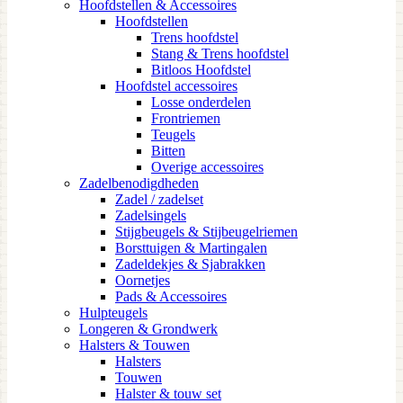
Hoofdstellen & Accessoires
Hoofdstellen
Trens hoofdstel
Stang & Trens hoofdstel
Bitloos Hoofdstel
Hoofdstel accessoires
Losse onderdelen
Frontriemen
Teugels
Bitten
Overige accessoires
Zadelbenodigdheden
Zadel / zadelset
Zadelsingels
Stijgbeugels & Stijbeugelriemen
Borsttuigen & Martingalen
Zadeldekjes & Sjabrakken
Oornetjes
Pads & Accessoires
Hulpteugels
Longeren & Grondwerk
Halsters & Touwen
Halsters
Touwen
Halster & touw set