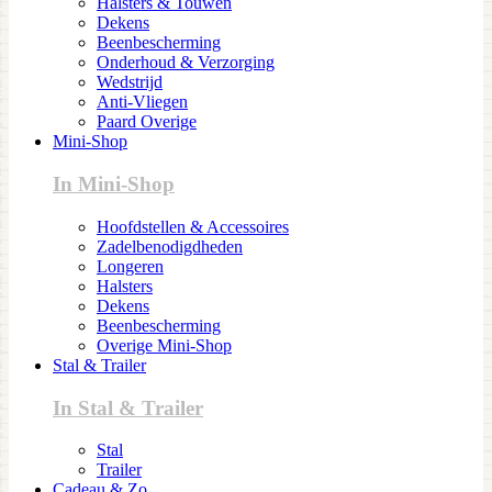
Halsters & Touwen
Dekens
Beenbescherming
Onderhoud & Verzorging
Wedstrijd
Anti-Vliegen
Paard Overige
Mini-Shop
In Mini-Shop
Hoofdstellen & Accessoires
Zadelbenodigdheden
Longeren
Halsters
Dekens
Beenbescherming
Overige Mini-Shop
Stal & Trailer
In Stal & Trailer
Stal
Trailer
Cadeau & Zo