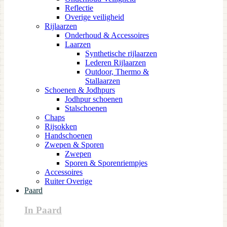
Reflectie
Overige veiligheid
Rijlaarzen
Onderhoud & Accessoires
Laarzen
Synthetische rijlaarzen
Lederen Rijlaarzen
Outdoor, Thermo &
Stallaarzen
Schoenen & Jodhpurs
Jodhpur schoenen
Stalschoenen
Chaps
Rijsokken
Handschoenen
Zwepen & Sporen
Zwepen
Sporen & Sporenriempjes
Accessoires
Ruiter Overige
Paard
In Paard