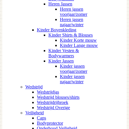
Heren Jassen
Heren jassen
voorjaar/zomer
Heren jassen
najaar/winter
Kinder Bovenkleding
Kinder Shirts & Blouses
Kinder Korte mouw
Kinder Lange mouw
Kinder Vesten &
Bodywarmers
Kinder Jassen
Kinder jassen
voorjaar/zomer
Kinder jassen
najaar/winter
Wedstrijd
Wedstrijdjas
Wedstrijd blouses/shirts
Wedstrijdrijbroek
Wedstrijd Overige
Veiligheid
Caps
Bodyprotector
Onderhoud Veiligheid