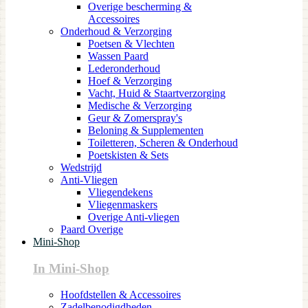
Overige bescherming &
Accessoires
Onderhoud & Verzorging
Poetsen & Vlechten
Wassen Paard
Lederonderhoud
Hoef & Verzorging
Vacht, Huid & Staartverzorging
Medische & Verzorging
Geur & Zomerspray's
Beloning & Supplementen
Toiletteren, Scheren & Onderhoud
Poetskisten & Sets
Wedstrijd
Anti-Vliegen
Vliegendekens
Vliegenmaskers
Overige Anti-vliegen
Paard Overige
Mini-Shop
In Mini-Shop
Hoofdstellen & Accessoires
Zadelbenodigdheden