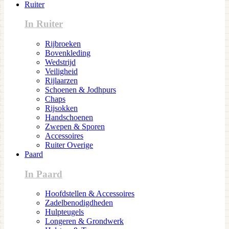
Ruiter
In Ruiter
Rijbroeken
Bovenkleding
Wedstrijd
Veiligheid
Rijlaarzen
Schoenen & Jodhpurs
Chaps
Rijsokken
Handschoenen
Zwepen & Sporen
Accessoires
Ruiter Overige
Paard
In Paard
Hoofdstellen & Accessoires
Zadelbenodigdheden
Hulpteugels
Longeren & Grondwerk