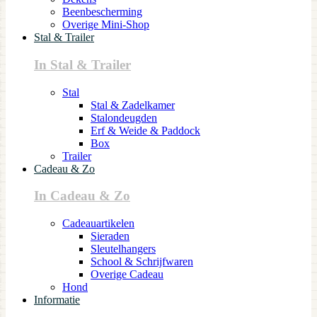
Beenbescherming
Overige Mini-Shop
Stal & Trailer
In Stal & Trailer
Stal
Stal & Zadelkamer
Stalondeugden
Erf & Weide & Paddock
Box
Trailer
Cadeau & Zo
In Cadeau & Zo
Cadeauartikelen
Sieraden
Sleutelhangers
School & Schrijfwaren
Overige Cadeau
Hond
Informatie