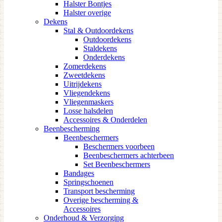
Halster Bontjes
Halster overige
Dekens
Stal & Outdoordekens
Outdoordekens
Staldekens
Onderdekens
Zomerdekens
Zweetdekens
Uitrijdekens
Vliegendekens
Vliegenmaskers
Losse halsdelen
Accessoires & Onderdelen
Beenbescherming
Beenbeschermers
Beschermers voorbeen
Beenbeschermers achterbeen
Set Beenbeschermers
Bandages
Springschoenen
Transport bescherming
Overige bescherming &
Accessoires
Onderhoud & Verzorging