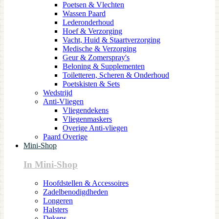
Poetsen & Vlechten
Wassen Paard
Lederonderhoud
Hoef & Verzorging
Vacht, Huid & Staartverzorging
Medische & Verzorging
Geur & Zomerspray's
Beloning & Supplementen
Toiletteren, Scheren & Onderhoud
Poetskisten & Sets
Wedstrijd
Anti-Vliegen
Vliegendekens
Vliegenmaskers
Overige Anti-vliegen
Paard Overige
Mini-Shop
In Mini-Shop
Hoofdstellen & Accessoires
Zadelbenodigdheden
Longeren
Halsters
Dekens