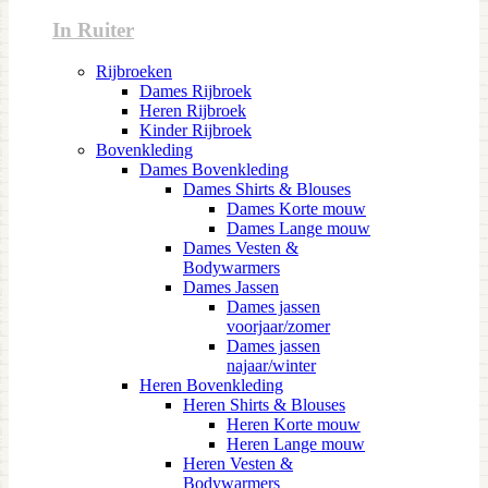
In Ruiter
Rijbroeken
Dames Rijbroek
Heren Rijbroek
Kinder Rijbroek
Bovenkleding
Dames Bovenkleding
Dames Shirts & Blouses
Dames Korte mouw
Dames Lange mouw
Dames Vesten &
Bodywarmers
Dames Jassen
Dames jassen
voorjaar/zomer
Dames jassen
najaar/winter
Heren Bovenkleding
Heren Shirts & Blouses
Heren Korte mouw
Heren Lange mouw
Heren Vesten &
Bodywarmers