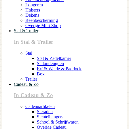
Longeren
Halsters
Dekens
Beenbescherming
Overige Mini-Shop
Stal & Trailer
In Stal & Trailer
Stal
Stal & Zadelkamer
Stalondeugden
Erf & Weide & Paddock
Box
Trailer
Cadeau & Zo
In Cadeau & Zo
Cadeauartikelen
Sieraden
Sleutelhangers
School & Schrijfwaren
Overige Cadeau