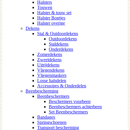
Halsters
Touwen
Halster & touw set
Halster Bontjes
Halster overige
Dekens
Stal & Outdoordekens
Outdoordekens
Staldekens
Onderdekens
Zomerdekens
Zweetdekens
Uitrijdekens
Vliegendekens
Vliegenmaskers
Losse halsdelen
Accessoires & Onderdelen
Beenbescherming
Beenbeschermers
Beschermers voorbeen
Beenbeschermers achterbeen
Set Beenbeschermers
Bandages
Springschoenen
Transport bescherming