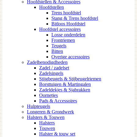
Hoofdstellen & Accessoires
Hoofdstellen
Trens hoofdstel
Stang & Trens hoofdstel
Bitloos Hoofdstel
Hoofdstel accessoires
Losse onderdelen
Frontriemen
Teugels
Bitten
Overige accessoires
Zadelbenodigdheden
Zadel / zadelset
Zadelsingels
Stijgbeugels & Stijbeugelriemen
Borsttuigen & Martingalen
Zadeldekjes & Sjabrakken
Oornetjes
Pads & Accessoires
Hulpteugels
Longeren & Grondwerk
Halsters & Touwen
Halsters
Touwen
Halster & touw set