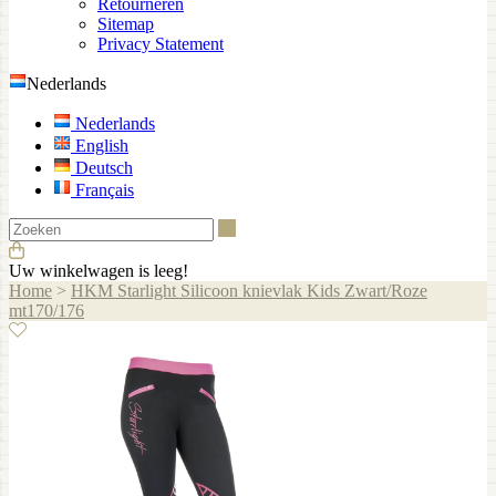
Retourneren
Sitemap
Privacy Statement
Nederlands
Nederlands
English
Deutsch
Français
Zoeken
Uw winkelwagen is leeg!
Home
>
HKM Starlight Silicoon knievlak Kids Zwart/Roze
mt170/176