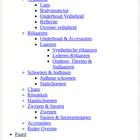
Caps
Bodyprotector
Onderhoud Veiligheid
Reflectie
Overige veiligheid
Rijlaarzen
Onderhoud & Accessoires
Laarzen
Synthetische rijlaarzen
Lederen Rijlaarzen
Outdoor, Thermo &
Stallaarzen
Schoenen & Jodhpurs
Jodhpur schoenen
Stalschoenen
Chaps
Rijsokken
Handschoenen
Zwepen & Sporen
Zwepen
Sporen & Sporenriempjes
Accessoires
Ruiter Overige
Paard