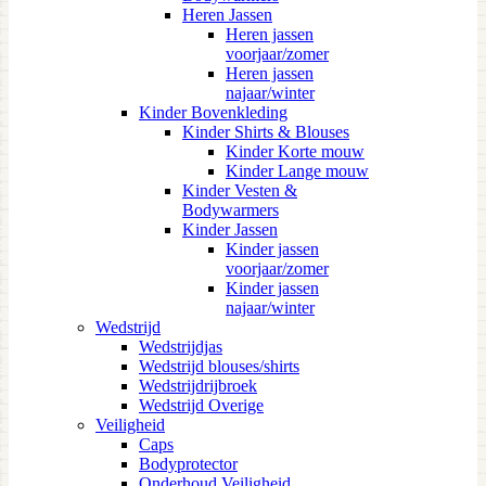
Heren Jassen
Heren jassen
voorjaar/zomer
Heren jassen
najaar/winter
Kinder Bovenkleding
Kinder Shirts & Blouses
Kinder Korte mouw
Kinder Lange mouw
Kinder Vesten &
Bodywarmers
Kinder Jassen
Kinder jassen
voorjaar/zomer
Kinder jassen
najaar/winter
Wedstrijd
Wedstrijdjas
Wedstrijd blouses/shirts
Wedstrijdrijbroek
Wedstrijd Overige
Veiligheid
Caps
Bodyprotector
Onderhoud Veiligheid