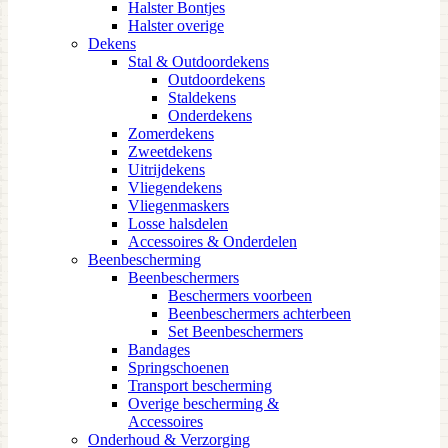
Halster Bontjes
Halster overige
Dekens
Stal & Outdoordekens
Outdoordekens
Staldekens
Onderdekens
Zomerdekens
Zweetdekens
Uitrijdekens
Vliegendekens
Vliegenmaskers
Losse halsdelen
Accessoires & Onderdelen
Beenbescherming
Beenbeschermers
Beschermers voorbeen
Beenbeschermers achterbeen
Set Beenbeschermers
Bandages
Springschoenen
Transport bescherming
Overige bescherming &
Accessoires
Onderhoud & Verzorging