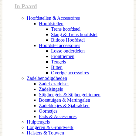
In Paard
Hoofdstellen & Accessoires
Hoofdstellen
Trens hoofdstel
Stang & Trens hoofdstel
Bitloos Hoofdstel
Hoofdstel accessoires
Losse onderdelen
Frontriemen
Teugels
Bitten
Overige accessoires
Zadelbenodigdheden
Zadel / zadelset
Zadelsingels
Stijgbeugels & Stijbeugelriemen
Borsttuigen & Martingalen
Zadeldekjes & Sjabrakken
Oornetjes
Pads & Accessoires
Hulpteugels
Longeren & Grondwerk
Halsters & Touwen