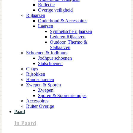
Reflectie
Overige veiligheid
Rijlaarzen
Onderhoud & Accessoires
Laarzen
Synthetische rijlaarzen
Lederen Rijlaarzen
Outdoor, Thermo &
Stallaarzen
Schoenen & Jodhpurs
Jodhpur schoenen
Stalschoenen
Chaps
Rijsokken
Handschoenen
Zwepen & Sporen
Zwepen
Sporen & Sporenriempjes
Accessoires
Ruiter Overige
Paard
In Paard