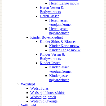
Heren Lange mouw
Heren Vesten &
Bodywarmers
Heren Jassen
Heren jassen
voorjaar/zomer
Heren jassen
najaar/winter
Kinder Bovenkleding
Kinder Shirts & Blouses
Kinder Korte mouw
Kinder Lange mouw
Kinder Vesten &
Bodywarmers
Kinder Jassen
Kinder jassen
voorjaar/zomer
Kinder jassen
najaar/winter
Wedstrijd
Wedstrijdjas
Wedstrijd blouses/shirts
Wedstrijdrijbroek
Wedstrijd Overige
Veiligheid