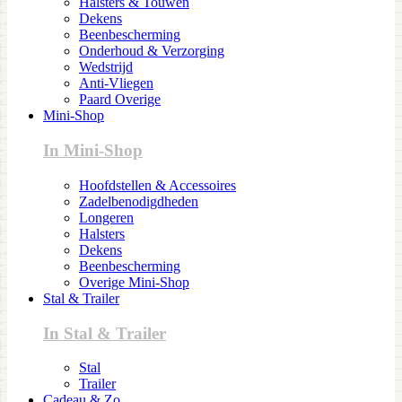
Halsters & Touwen
Dekens
Beenbescherming
Onderhoud & Verzorging
Wedstrijd
Anti-Vliegen
Paard Overige
Mini-Shop
In Mini-Shop
Hoofdstellen & Accessoires
Zadelbenodigdheden
Longeren
Halsters
Dekens
Beenbescherming
Overige Mini-Shop
Stal & Trailer
In Stal & Trailer
Stal
Trailer
Cadeau & Zo