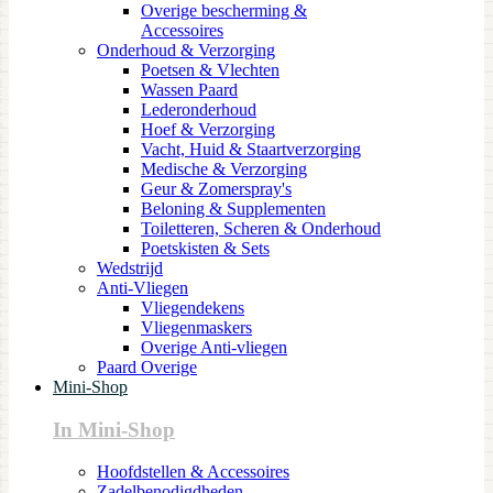
Overige bescherming &
Accessoires
Onderhoud & Verzorging
Poetsen & Vlechten
Wassen Paard
Lederonderhoud
Hoef & Verzorging
Vacht, Huid & Staartverzorging
Medische & Verzorging
Geur & Zomerspray's
Beloning & Supplementen
Toiletteren, Scheren & Onderhoud
Poetskisten & Sets
Wedstrijd
Anti-Vliegen
Vliegendekens
Vliegenmaskers
Overige Anti-vliegen
Paard Overige
Mini-Shop
In Mini-Shop
Hoofdstellen & Accessoires
Zadelbenodigdheden