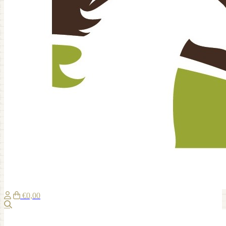
€0,00
Zoeken