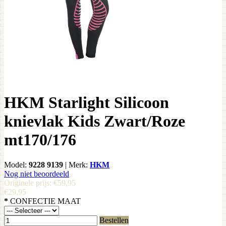
HKM Starlight Silicoon
knievlak Kids Zwart/Roze
mt170/176
Model:
9228 9139
|
Merk:
HKM
Nog niet beoordeeld
Originele prijs:
€59,95
€29,95
*
CONFECTIE MAAT
Bestellen