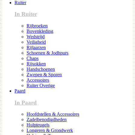
Ruiter
In Ruiter
Rijbroeken
Bovenkleding
Wedstrijd
Veiligheid
Rijlaarzen
Schoenen & Jodhpurs
Chaps
Rijsokken
Handschoenen
Zwepen & Sporen
Accessoires
Ruiter Overige
Paard
In Paard
Hoofdstellen & Accessoires
Zadelbenodigdheden
Hulpteugels
Longeren & Grondwerk