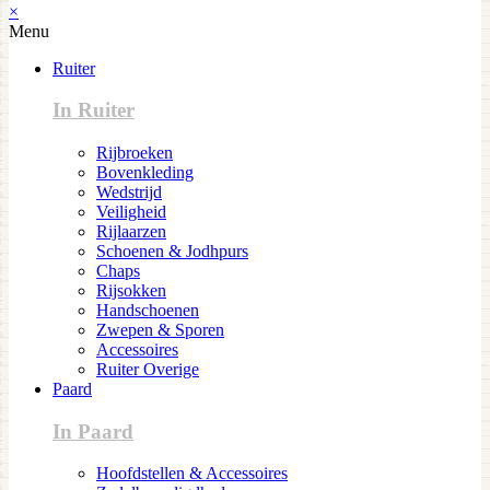
×
Menu
Ruiter
In Ruiter
Rijbroeken
Bovenkleding
Wedstrijd
Veiligheid
Rijlaarzen
Schoenen & Jodhpurs
Chaps
Rijsokken
Handschoenen
Zwepen & Sporen
Accessoires
Ruiter Overige
Paard
In Paard
Hoofdstellen & Accessoires