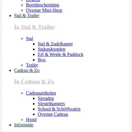
Beenbescherming
Overige Mini-Shop
Stal & Trailer
In Stal & Trailer
Stal
Stal & Zadelkamer
Stalondeugden
Erf & Weide & Paddock
Box
Trailer
Cadeau & Zo
In Cadeau & Zo
Cadeauartikelen
Sieraden
Sleutelhangers
School & Schrijfwaren
Overige Cadeau
Hond
Informatie