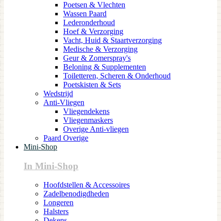
Poetsen & Vlechten
Wassen Paard
Lederonderhoud
Hoef & Verzorging
Vacht, Huid & Staartverzorging
Medische & Verzorging
Geur & Zomerspray's
Beloning & Supplementen
Toiletteren, Scheren & Onderhoud
Poetskisten & Sets
Wedstrijd
Anti-Vliegen
Vliegendekens
Vliegenmaskers
Overige Anti-vliegen
Paard Overige
Mini-Shop
In Mini-Shop
Hoofdstellen & Accessoires
Zadelbenodigdheden
Longeren
Halsters
Dekens