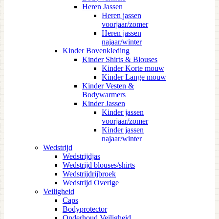
Heren Jassen
Heren jassen
voorjaar/zomer
Heren jassen
najaar/winter
Kinder Bovenkleding
Kinder Shirts & Blouses
Kinder Korte mouw
Kinder Lange mouw
Kinder Vesten &
Bodywarmers
Kinder Jassen
Kinder jassen
voorjaar/zomer
Kinder jassen
najaar/winter
Wedstrijd
Wedstrijdjas
Wedstrijd blouses/shirts
Wedstrijdrijbroek
Wedstrijd Overige
Veiligheid
Caps
Bodyprotector
Onderhoud Veiligheid