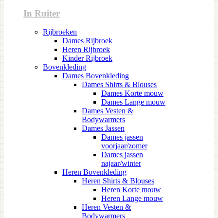
In Ruiter
Rijbroeken
Dames Rijbroek
Heren Rijbroek
Kinder Rijbroek
Bovenkleding
Dames Bovenkleding
Dames Shirts & Blouses
Dames Korte mouw
Dames Lange mouw
Dames Vesten &
Bodywarmers
Dames Jassen
Dames jassen
voorjaar/zomer
Dames jassen
najaar/winter
Heren Bovenkleding
Heren Shirts & Blouses
Heren Korte mouw
Heren Lange mouw
Heren Vesten &
Bodywarmers