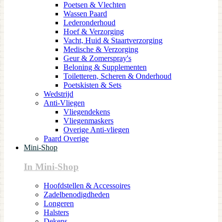
Poetsen & Vlechten
Wassen Paard
Lederonderhoud
Hoef & Verzorging
Vacht, Huid & Staartverzorging
Medische & Verzorging
Geur & Zomerspray's
Beloning & Supplementen
Toiletteren, Scheren & Onderhoud
Poetskisten & Sets
Wedstrijd
Anti-Vliegen
Vliegendekens
Vliegenmaskers
Overige Anti-vliegen
Paard Overige
Mini-Shop
In Mini-Shop
Hoofdstellen & Accessoires
Zadelbenodigdheden
Longeren
Halsters
Dekens