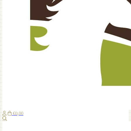
€0,00
Zoeken