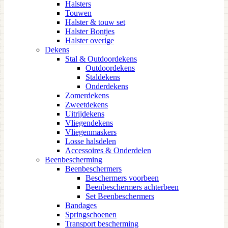
Halsters
Touwen
Halster & touw set
Halster Bontjes
Halster overige
Dekens
Stal & Outdoordekens
Outdoordekens
Staldekens
Onderdekens
Zomerdekens
Zweetdekens
Uitrijdekens
Vliegendekens
Vliegenmaskers
Losse halsdelen
Accessoires & Onderdelen
Beenbescherming
Beenbeschermers
Beschermers voorbeen
Beenbeschermers achterbeen
Set Beenbeschermers
Bandages
Springschoenen
Transport bescherming