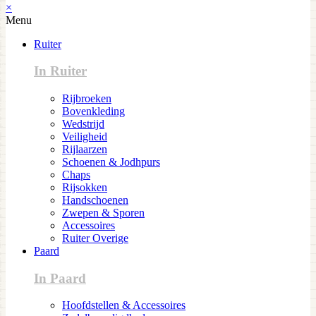
×
Menu
Ruiter
In Ruiter
Rijbroeken
Bovenkleding
Wedstrijd
Veiligheid
Rijlaarzen
Schoenen & Jodhpurs
Chaps
Rijsokken
Handschoenen
Zwepen & Sporen
Accessoires
Ruiter Overige
Paard
In Paard
Hoofdstellen & Accessoires