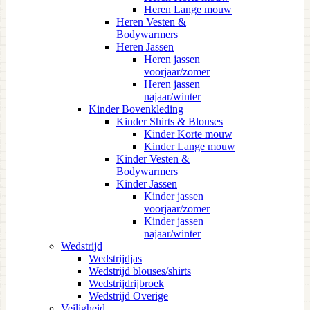
Heren Lange mouw
Heren Vesten &
Bodywarmers
Heren Jassen
Heren jassen
voorjaar/zomer
Heren jassen
najaar/winter
Kinder Bovenkleding
Kinder Shirts & Blouses
Kinder Korte mouw
Kinder Lange mouw
Kinder Vesten &
Bodywarmers
Kinder Jassen
Kinder jassen
voorjaar/zomer
Kinder jassen
najaar/winter
Wedstrijd
Wedstrijdjas
Wedstrijd blouses/shirts
Wedstrijdrijbroek
Wedstrijd Overige
Veiligheid