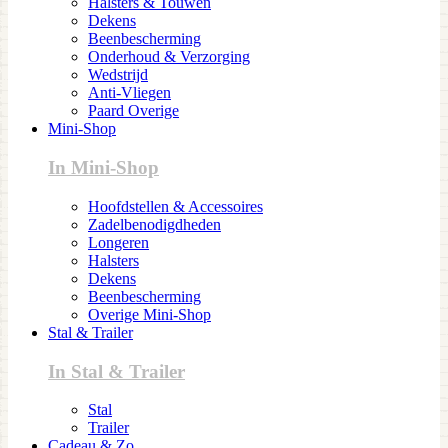
Halsters & Touwen
Dekens
Beenbescherming
Onderhoud & Verzorging
Wedstrijd
Anti-Vliegen
Paard Overige
Mini-Shop
In Mini-Shop
Hoofdstellen & Accessoires
Zadelbenodigdheden
Longeren
Halsters
Dekens
Beenbescherming
Overige Mini-Shop
Stal & Trailer
In Stal & Trailer
Stal
Trailer
Cadeau & Zo