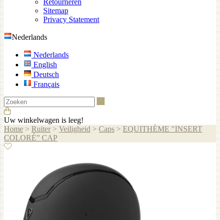
Retourneren
Sitemap
Privacy Statement
Nederlands
Nederlands
English
Deutsch
Français
Zoeken
Uw winkelwagen is leeg!
Home
>
Ruiter
>
Veiligheid
>
Caps
>
EQUITHÈME "INSERT
COLORÉ” CAP