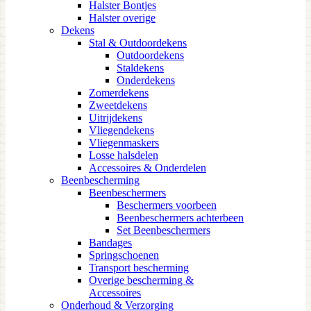
Halster Bontjes
Halster overige
Dekens
Stal & Outdoordekens
Outdoordekens
Staldekens
Onderdekens
Zomerdekens
Zweetdekens
Uitrijdekens
Vliegendekens
Vliegenmaskers
Losse halsdelen
Accessoires & Onderdelen
Beenbescherming
Beenbeschermers
Beschermers voorbeen
Beenbeschermers achterbeen
Set Beenbeschermers
Bandages
Springschoenen
Transport bescherming
Overige bescherming &
Accessoires
Onderhoud & Verzorging