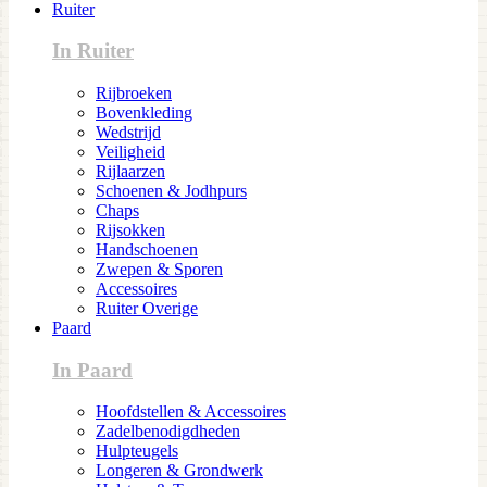
Ruiter
In Ruiter
Rijbroeken
Bovenkleding
Wedstrijd
Veiligheid
Rijlaarzen
Schoenen & Jodhpurs
Chaps
Rijsokken
Handschoenen
Zwepen & Sporen
Accessoires
Ruiter Overige
Paard
In Paard
Hoofdstellen & Accessoires
Zadelbenodigdheden
Hulpteugels
Longeren & Grondwerk