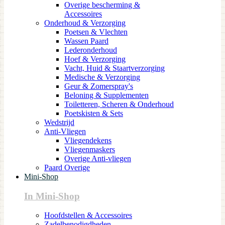
Overige bescherming &
Accessoires
Onderhoud & Verzorging
Poetsen & Vlechten
Wassen Paard
Lederonderhoud
Hoef & Verzorging
Vacht, Huid & Staartverzorging
Medische & Verzorging
Geur & Zomerspray's
Beloning & Supplementen
Toiletteren, Scheren & Onderhoud
Poetskisten & Sets
Wedstrijd
Anti-Vliegen
Vliegendekens
Vliegenmaskers
Overige Anti-vliegen
Paard Overige
Mini-Shop
In Mini-Shop
Hoofdstellen & Accessoires
Zadelbenodigdheden