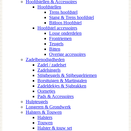
Hoofdstellen & Accessoires
Hoofdstellen
Trens hoofdstel
Stang & Trens hoofdstel
Bitloos Hoofdstel
Hoofdstel accessoires
Losse onderdelen
Frontriemen
Teugels
Bitten
Overige accessoires
Zadelbenodigdheden
Zadel / zadelset
Zadelsingels
Stijgbeugels & Stijbeugelriemen
Borsttuigen & Martingalen
Zadeldekjes & Sjabrakken
Oornetjes
Pads & Accessoires
Hulpteugels
Longeren & Grondwerk
Halsters & Touwen
Halsters
Touwen
Halster & touw set