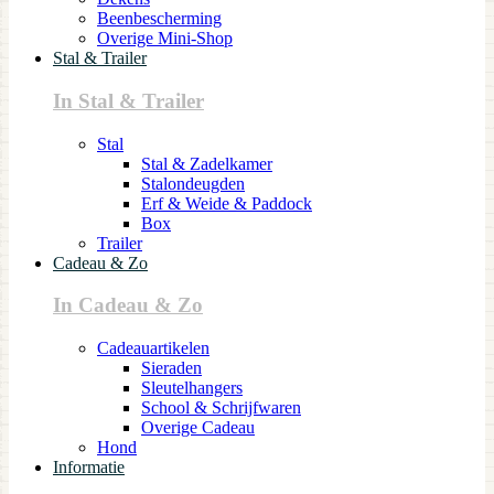
Beenbescherming
Overige Mini-Shop
Stal & Trailer
In Stal & Trailer
Stal
Stal & Zadelkamer
Stalondeugden
Erf & Weide & Paddock
Box
Trailer
Cadeau & Zo
In Cadeau & Zo
Cadeauartikelen
Sieraden
Sleutelhangers
School & Schrijfwaren
Overige Cadeau
Hond
Informatie