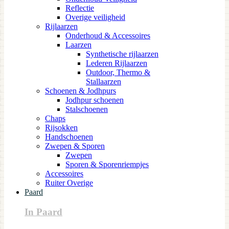
Reflectie
Overige veiligheid
Rijlaarzen
Onderhoud & Accessoires
Laarzen
Synthetische rijlaarzen
Lederen Rijlaarzen
Outdoor, Thermo &
Stallaarzen
Schoenen & Jodhpurs
Jodhpur schoenen
Stalschoenen
Chaps
Rijsokken
Handschoenen
Zwepen & Sporen
Zwepen
Sporen & Sporenriempjes
Accessoires
Ruiter Overige
Paard
In Paard