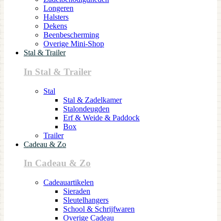
Longeren
Halsters
Dekens
Beenbescherming
Overige Mini-Shop
Stal & Trailer
In Stal & Trailer
Stal
Stal & Zadelkamer
Stalondeugden
Erf & Weide & Paddock
Box
Trailer
Cadeau & Zo
In Cadeau & Zo
Cadeauartikelen
Sieraden
Sleutelhangers
School & Schrijfwaren
Overige Cadeau