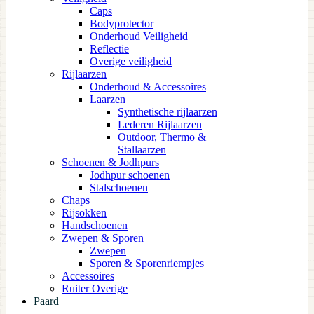
Caps
Bodyprotector
Onderhoud Veiligheid
Reflectie
Overige veiligheid
Rijlaarzen
Onderhoud & Accessoires
Laarzen
Synthetische rijlaarzen
Lederen Rijlaarzen
Outdoor, Thermo &
Stallaarzen
Schoenen & Jodhpurs
Jodhpur schoenen
Stalschoenen
Chaps
Rijsokken
Handschoenen
Zwepen & Sporen
Zwepen
Sporen & Sporenriempjes
Accessoires
Ruiter Overige
Paard