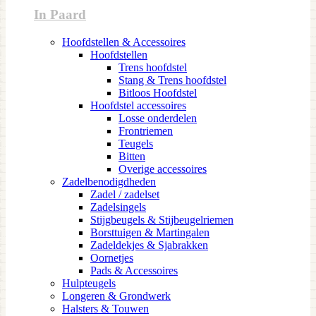
In Paard
Hoofdstellen & Accessoires
Hoofdstellen
Trens hoofdstel
Stang & Trens hoofdstel
Bitloos Hoofdstel
Hoofdstel accessoires
Losse onderdelen
Frontriemen
Teugels
Bitten
Overige accessoires
Zadelbenodigdheden
Zadel / zadelset
Zadelsingels
Stijgbeugels & Stijbeugelriemen
Borsttuigen & Martingalen
Zadeldekjes & Sjabrakken
Oornetjes
Pads & Accessoires
Hulpteugels
Longeren & Grondwerk
Halsters & Touwen