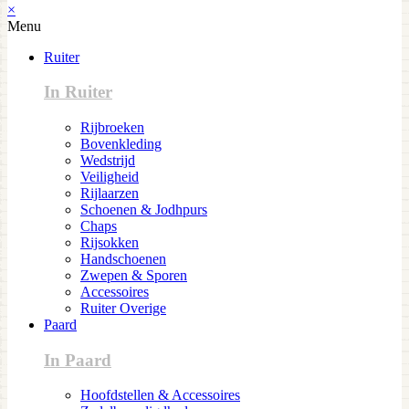
×
Menu
Ruiter
In Ruiter
Rijbroeken
Bovenkleding
Wedstrijd
Veiligheid
Rijlaarzen
Schoenen & Jodhpurs
Chaps
Rijsokken
Handschoenen
Zwepen & Sporen
Accessoires
Ruiter Overige
Paard
In Paard
Hoofdstellen & Accessoires