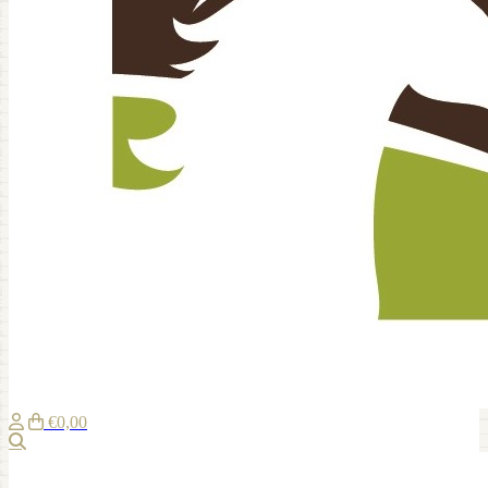
€0,00
Zoeken