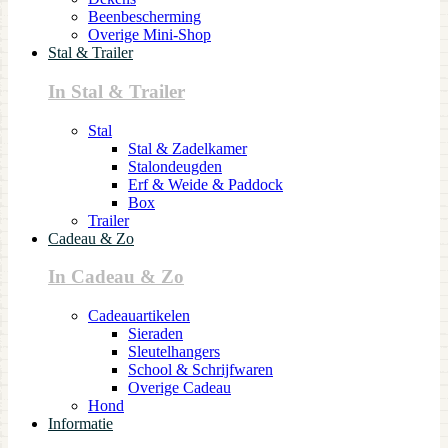
Beenbescherming
Overige Mini-Shop
Stal & Trailer
In Stal & Trailer
Stal
Stal & Zadelkamer
Stalondeugden
Erf & Weide & Paddock
Box
Trailer
Cadeau & Zo
In Cadeau & Zo
Cadeauartikelen
Sieraden
Sleutelhangers
School & Schrijfwaren
Overige Cadeau
Hond
Informatie