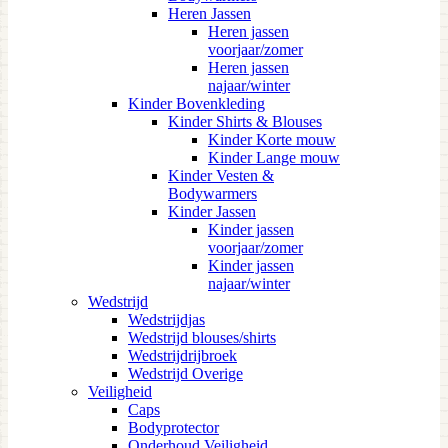
Heren Jassen
Heren jassen
voorjaar/zomer
Heren jassen
najaar/winter
Kinder Bovenkleding
Kinder Shirts & Blouses
Kinder Korte mouw
Kinder Lange mouw
Kinder Vesten &
Bodywarmers
Kinder Jassen
Kinder jassen
voorjaar/zomer
Kinder jassen
najaar/winter
Wedstrijd
Wedstrijdjas
Wedstrijd blouses/shirts
Wedstrijdrijbroek
Wedstrijd Overige
Veiligheid
Caps
Bodyprotector
Onderhoud Veiligheid