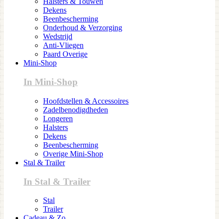
Halsters & Touwen
Dekens
Beenbescherming
Onderhoud & Verzorging
Wedstrijd
Anti-Vliegen
Paard Overige
Mini-Shop
In Mini-Shop
Hoofdstellen & Accessoires
Zadelbenodigdheden
Longeren
Halsters
Dekens
Beenbescherming
Overige Mini-Shop
Stal & Trailer
In Stal & Trailer
Stal
Trailer
Cadeau & Zo