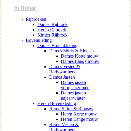
In Ruiter
Rijbroeken
Dames Rijbroek
Heren Rijbroek
Kinder Rijbroek
Bovenkleding
Dames Bovenkleding
Dames Shirts & Blouses
Dames Korte mouw
Dames Lange mouw
Dames Vesten &
Bodywarmers
Dames Jassen
Dames jassen
voorjaar/zomer
Dames jassen
najaar/winter
Heren Bovenkleding
Heren Shirts & Blouses
Heren Korte mouw
Heren Lange mouw
Heren Vesten &
Bodywarmers