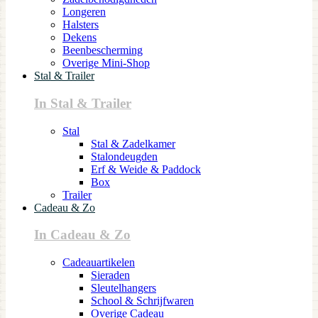
Longeren
Halsters
Dekens
Beenbescherming
Overige Mini-Shop
Stal & Trailer
In Stal & Trailer
Stal
Stal & Zadelkamer
Stalondeugden
Erf & Weide & Paddock
Box
Trailer
Cadeau & Zo
In Cadeau & Zo
Cadeauartikelen
Sieraden
Sleutelhangers
School & Schrijfwaren
Overige Cadeau