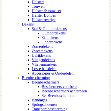
Halsters
Touwen
Halster & touw set
Halster Bontjes
Halster overige
Dekens
Stal & Outdoordekens
Outdoordekens
Staldekens
Onderdekens
Zomerdekens
Zweetdekens
Uitrijdekens
Vliegendekens
Vliegenmaskers
Losse halsdelen
Accessoires & Onderdelen
Beenbescherming
Beenbeschermers
Beschermers voorbeen
Beenbeschermers achterbeen
Set Beenbeschermers
Bandages
Springschoenen
Transport bescherming