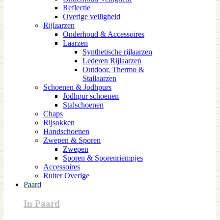
Reflectie
Overige veiligheid
Rijlaarzen
Onderhoud & Accessoires
Laarzen
Synthetische rijlaarzen
Lederen Rijlaarzen
Outdoor, Thermo &
Stallaarzen
Schoenen & Jodhpurs
Jodhpur schoenen
Stalschoenen
Chaps
Rijsokken
Handschoenen
Zwepen & Sporen
Zwepen
Sporen & Sporenriempjes
Accessoires
Ruiter Overige
Paard
In Paard