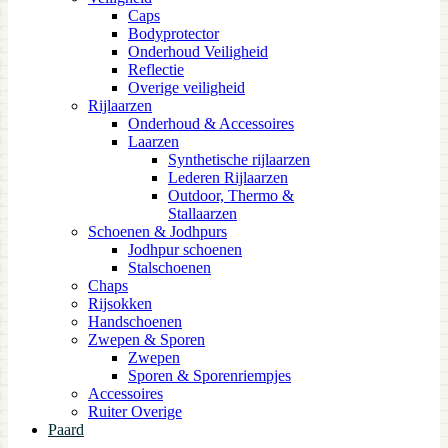
Caps
Bodyprotector
Onderhoud Veiligheid
Reflectie
Overige veiligheid
Rijlaarzen
Onderhoud & Accessoires
Laarzen
Synthetische rijlaarzen
Lederen Rijlaarzen
Outdoor, Thermo &
Stallaarzen
Schoenen & Jodhpurs
Jodhpur schoenen
Stalschoenen
Chaps
Rijsokken
Handschoenen
Zwepen & Sporen
Zwepen
Sporen & Sporenriempjes
Accessoires
Ruiter Overige
Paard