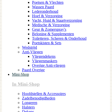
Poetsen & Vlechten
Wassen Paard
Lederonderhoud
Hoef & Verzorging
Vacht, Huid & Staartverzorging
Medische & Verzorging
Geur & Zomerspray's
Beloning & Supplementen
Toiletteren, Scheren & Onderhoud
Poetskisten & Sets
Wedstrijd
Anti-Vliegen
Vliegendekens
Vliegenmaskers
Overige Anti-vliegen
Paard Overige
Mini-Shop
In Mini-Shop
Hoofdstellen & Accessoires
Zadelbenodigdheden
Longeren
Halsters
Dekens