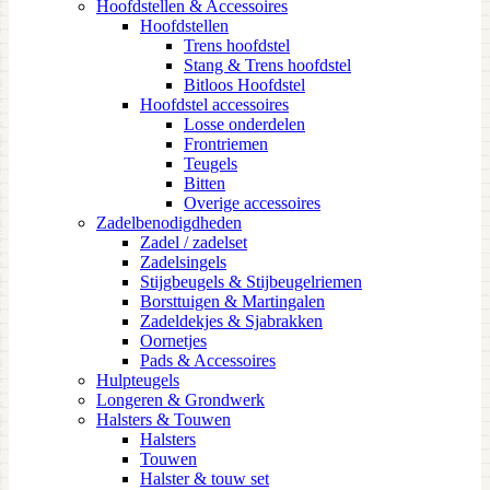
Hoofdstellen & Accessoires
Hoofdstellen
Trens hoofdstel
Stang & Trens hoofdstel
Bitloos Hoofdstel
Hoofdstel accessoires
Losse onderdelen
Frontriemen
Teugels
Bitten
Overige accessoires
Zadelbenodigdheden
Zadel / zadelset
Zadelsingels
Stijgbeugels & Stijbeugelriemen
Borsttuigen & Martingalen
Zadeldekjes & Sjabrakken
Oornetjes
Pads & Accessoires
Hulpteugels
Longeren & Grondwerk
Halsters & Touwen
Halsters
Touwen
Halster & touw set