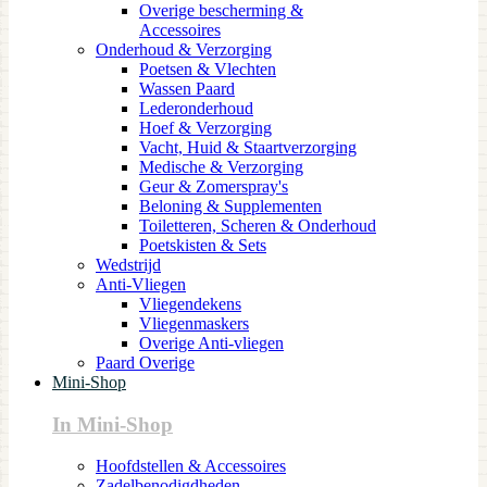
Overige bescherming &
Accessoires
Onderhoud & Verzorging
Poetsen & Vlechten
Wassen Paard
Lederonderhoud
Hoef & Verzorging
Vacht, Huid & Staartverzorging
Medische & Verzorging
Geur & Zomerspray's
Beloning & Supplementen
Toiletteren, Scheren & Onderhoud
Poetskisten & Sets
Wedstrijd
Anti-Vliegen
Vliegendekens
Vliegenmaskers
Overige Anti-vliegen
Paard Overige
Mini-Shop
In Mini-Shop
Hoofdstellen & Accessoires
Zadelbenodigdheden