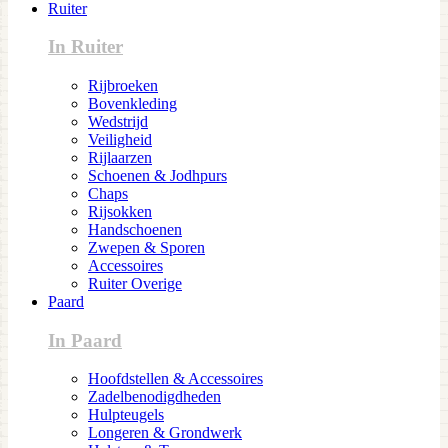
Ruiter
In Ruiter
Rijbroeken
Bovenkleding
Wedstrijd
Veiligheid
Rijlaarzen
Schoenen & Jodhpurs
Chaps
Rijsokken
Handschoenen
Zwepen & Sporen
Accessoires
Ruiter Overige
Paard
In Paard
Hoofdstellen & Accessoires
Zadelbenodigdheden
Hulpteugels
Longeren & Grondwerk