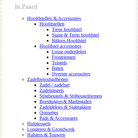
In Paard
Hoofdstellen & Accessoires
Hoofdstellen
Trens hoofdstel
Stang & Trens hoofdstel
Bitloos Hoofdstel
Hoofdstel accessoires
Losse onderdelen
Frontriemen
Teugels
Bitten
Overige accessoires
Zadelbenodigdheden
Zadel / zadelset
Zadelsingels
Stijgbeugels & Stijbeugelriemen
Borsttuigen & Martingalen
Zadeldekjes & Sjabrakken
Oornetjes
Pads & Accessoires
Hulpteugels
Longeren & Grondwerk
Halsters & Touwen