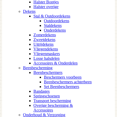
Halster Bontjes
Halster overige
Dekens
Stal & Outdoordekens
Outdoordekens
Staldekens
Onderdekens
Zomerdekens
Zweetdekens
Uitrijdekens
Vliegendekens
Vliegenmaskers
Losse halsdelen
Accessoires & Onderdelen
Beenbescherming
Beenbeschermers
Beschermers voorbeen
Beenbeschermers achterbeen
Set Beenbeschermers
Bandages
Springschoenen
Transport bescherming
Overige bescherming &
Accessoires
Onderhoud & Verzorging