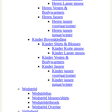
Heren Lange mouw
Heren Vesten &
Bodywarmers
Heren Jassen
Heren jassen
voorjaar/zomer
Heren jassen
najaar/winter
Kinder Bovenkleding
Kinder Shirts & Blouses
Kinder Korte mouw
Kinder Lange mouw
Kinder Vesten &
Bodywarmers
Kinder Jassen
Kinder jassen
voorjaar/zomer
Kinder jassen
najaar/winter
Wedstrijd
Wedstrijdjas
Wedstrijd blouses/shirts
Wedstrijdrijbroek
Wedstrijd Overige
Veiligheid