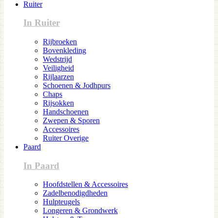
Ruiter
In Ruiter
Rijbroeken
Bovenkleding
Wedstrijd
Veiligheid
Rijlaarzen
Schoenen & Jodhpurs
Chaps
Rijsokken
Handschoenen
Zwepen & Sporen
Accessoires
Ruiter Overige
Paard
In Paard
Hoofdstellen & Accessoires
Zadelbenodigdheden
Hulpteugels
Longeren & Grondwerk