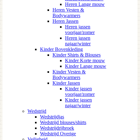
Heren Lange mouw
Heren Vesten &
Bodywarmers
Heren Jassen
Heren jassen
voorjaar/zomer
Heren jassen
najaar/winter
Kinder Bovenkleding
Kinder Shirts & Blouses
Kinder Korte mouw
Kinder Lange mouw
Kinder Vesten &
Bodywarmers
Kinder Jassen
Kinder jassen
voorjaar/zomer
Kinder jassen
najaar/winter
Wedstrijd
Wedstrijdjas
Wedstrijd blouses/shirts
Wedstrijdrijbroek
Wedstrijd Overige
Veiligheid