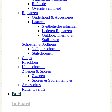
Reflectie
Overige veiligheid
Rijlaarzen
Onderhoud & Accessoires
Laarzen
Synthetische rijlaarzen
Lederen Rijlaarzen
Outdoor, Thermo &
Stallaarzen
Schoenen & Jodhpurs
Jodhpur schoenen
Stalschoenen
Chaps
Rijsokken
Handschoenen
Zwepen & Sporen
Zwepen
Sporen & Sporenriempjes
Accessoires
Ruiter Overige
Paard
In Paard