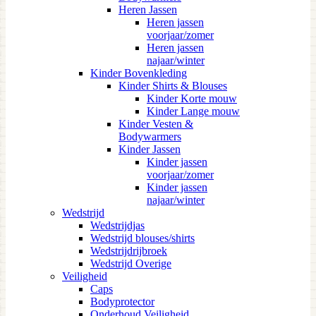
Heren Jassen
Heren jassen
voorjaar/zomer
Heren jassen
najaar/winter
Kinder Bovenkleding
Kinder Shirts & Blouses
Kinder Korte mouw
Kinder Lange mouw
Kinder Vesten &
Bodywarmers
Kinder Jassen
Kinder jassen
voorjaar/zomer
Kinder jassen
najaar/winter
Wedstrijd
Wedstrijdjas
Wedstrijd blouses/shirts
Wedstrijdrijbroek
Wedstrijd Overige
Veiligheid
Caps
Bodyprotector
Onderhoud Veiligheid