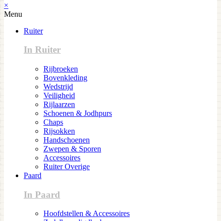
×
Menu
Ruiter
In Ruiter
Rijbroeken
Bovenkleding
Wedstrijd
Veiligheid
Rijlaarzen
Schoenen & Jodhpurs
Chaps
Rijsokken
Handschoenen
Zwepen & Sporen
Accessoires
Ruiter Overige
Paard
In Paard
Hoofdstellen & Accessoires