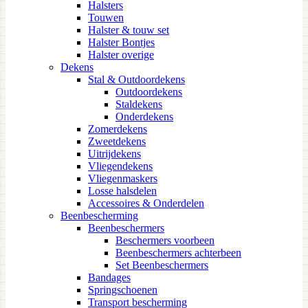
Halsters
Touwen
Halster & touw set
Halster Bontjes
Halster overige
Dekens
Stal & Outdoordekens
Outdoordekens
Staldekens
Onderdekens
Zomerdekens
Zweetdekens
Uitrijdekens
Vliegendekens
Vliegenmaskers
Losse halsdelen
Accessoires & Onderdelen
Beenbescherming
Beenbeschermers
Beschermers voorbeen
Beenbeschermers achterbeen
Set Beenbeschermers
Bandages
Springschoenen
Transport bescherming