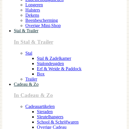
Longeren
Halsters
Dekens
Beenbescherming
Overige Mini-Shop
Stal & Trailer
In Stal & Trailer
Stal
Stal & Zadelkamer
Stalondeugden
Erf & Weide & Paddock
Box
Trailer
Cadeau & Zo
In Cadeau & Zo
Cadeauartikelen
Sieraden
Sleutelhangers
School & Schrijfwaren
Overige Cadeau