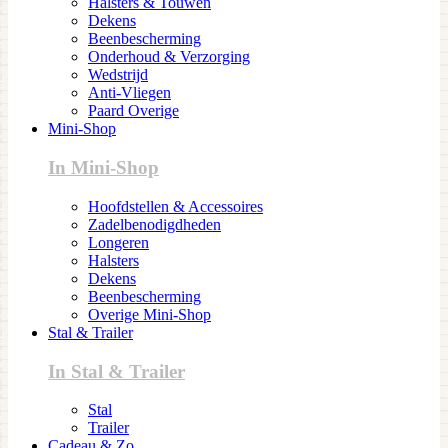
Halsters & Touwen
Dekens
Beenbescherming
Onderhoud & Verzorging
Wedstrijd
Anti-Vliegen
Paard Overige
Mini-Shop
In Mini-Shop
Hoofdstellen & Accessoires
Zadelbenodigdheden
Longeren
Halsters
Dekens
Beenbescherming
Overige Mini-Shop
Stal & Trailer
In Stal & Trailer
Stal
Trailer
Cadeau & Zo