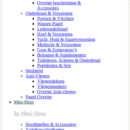
Overige bescherming &
Accessoires
Onderhoud & Verzorging
Poetsen & Vlechten
Wassen Paard
Lederonderhoud
Hoef & Verzorging
Vacht, Huid & Staartverzorging
Medische & Verzorging
Geur & Zomerspray's
Beloning & Supplementen
Toiletteren, Scheren & Onderhoud
Poetskisten & Sets
Wedstrijd
Anti-Vliegen
Vliegendekens
Vliegenmaskers
Overige Anti-vliegen
Paard Overige
Mini-Shop
In Mini-Shop
Hoofdstellen & Accessoires
Zadelbenodigdheden