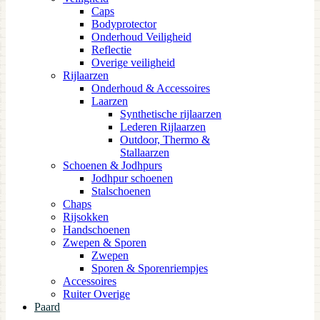
Caps
Bodyprotector
Onderhoud Veiligheid
Reflectie
Overige veiligheid
Rijlaarzen
Onderhoud & Accessoires
Laarzen
Synthetische rijlaarzen
Lederen Rijlaarzen
Outdoor, Thermo &
Stallaarzen
Schoenen & Jodhpurs
Jodhpur schoenen
Stalschoenen
Chaps
Rijsokken
Handschoenen
Zwepen & Sporen
Zwepen
Sporen & Sporenriempjes
Accessoires
Ruiter Overige
Paard