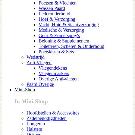
Poetsen & Vlechten
Wassen Paard
Lederonderhoud
Hoef & Verzorging
Vacht, Huid & Staartverzorging
Medische & Verzorging
Geur & Zomerspray's
Beloning & Supplementen
Toiletteren, Scheren & Onderhoud
Poetskisten & Sets
Wedstrijd
Anti-Vliegen
Vliegendekens
Vliegenmaskers
Overige Anti-vliegen
Paard Overige
Mini-Shop
In Mini-Shop
Hoofdstellen & Accessoires
Zadelbenodigdheden
Longeren
Halsters
Dekens