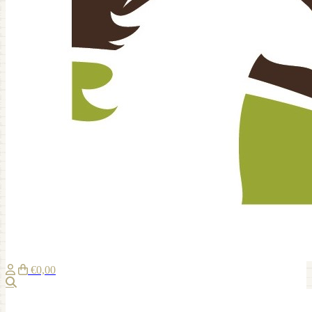
€0,00
Zoeken