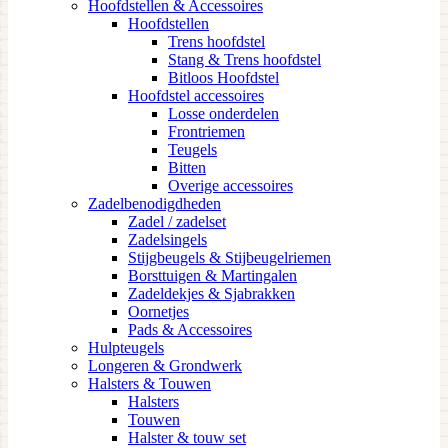
Hoofdstellen & Accessoires
Hoofdstellen
Trens hoofdstel
Stang & Trens hoofdstel
Bitloos Hoofdstel
Hoofdstel accessoires
Losse onderdelen
Frontriemen
Teugels
Bitten
Overige accessoires
Zadelbenodigdheden
Zadel / zadelset
Zadelsingels
Stijgbeugels & Stijbeugelriemen
Borsttuigen & Martingalen
Zadeldekjes & Sjabrakken
Oornetjes
Pads & Accessoires
Hulpteugels
Longeren & Grondwerk
Halsters & Touwen
Halsters
Touwen
Halster & touw set