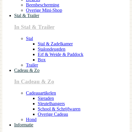
Beenbescherming
Overige Mini-Shop
Stal & Trailer
In Stal & Trailer
Stal
Stal & Zadelkamer
Stalondeugden
Erf & Weide & Paddock
Box
Trailer
Cadeau & Zo
In Cadeau & Zo
Cadeauartikelen
Sieraden
Sleutelhangers
School & Schrijfwaren
Overige Cadeau
Hond
Informatie