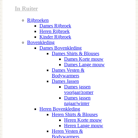
In Ruiter
Rijbroeken
Dames Rijbroek
Heren Rijbroek
Kinder Rijbroek
Bovenkleding
Dames Bovenkleding
Dames Shirts & Blouses
Dames Korte mouw
Dames Lange mouw
Dames Vesten &
Bodywarmers
Dames Jassen
Dames jassen
voorjaar/zomer
Dames jassen
najaar/winter
Heren Bovenkleding
Heren Shirts & Blouses
Heren Korte mouw
Heren Lange mouw
Heren Vesten &
Bodywarmers