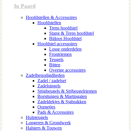
In Paard
Hoofdstellen & Accessoires
Hoofdstellen
Trens hoofdstel
Stang & Trens hoofdstel
Bitloos Hoofdstel
Hoofdstel accessoires
Losse onderdelen
Frontriemen
Teugels
Bitten
Overige accessoires
Zadelbenodigdheden
Zadel / zadelset
Zadelsingels
Stijgbeugels & Stijbeugelriemen
Borsttuigen & Martingalen
Zadeldekjes & Sjabrakken
Oornetjes
Pads & Accessoires
Hulpteugels
Longeren & Grondwerk
Halsters & Touwen