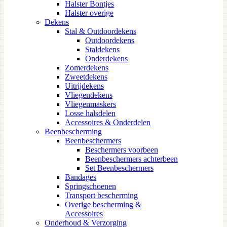
Halster Bontjes
Halster overige
Dekens
Stal & Outdoordekens
Outdoordekens
Staldekens
Onderdekens
Zomerdekens
Zweetdekens
Uitrijdekens
Vliegendekens
Vliegenmaskers
Losse halsdelen
Accessoires & Onderdelen
Beenbescherming
Beenbeschermers
Beschermers voorbeen
Beenbeschermers achterbeen
Set Beenbeschermers
Bandages
Springschoenen
Transport bescherming
Overige bescherming &
Accessoires
Onderhoud & Verzorging