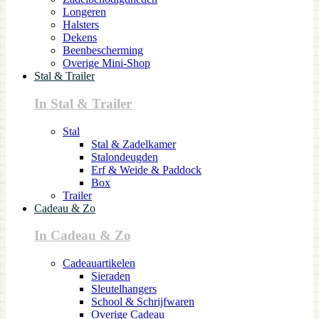
Longeren
Halsters
Dekens
Beenbescherming
Overige Mini-Shop
Stal & Trailer
In Stal & Trailer
Stal
Stal & Zadelkamer
Stalondeugden
Erf & Weide & Paddock
Box
Trailer
Cadeau & Zo
In Cadeau & Zo
Cadeauartikelen
Sieraden
Sleutelhangers
School & Schrijfwaren
Overige Cadeau