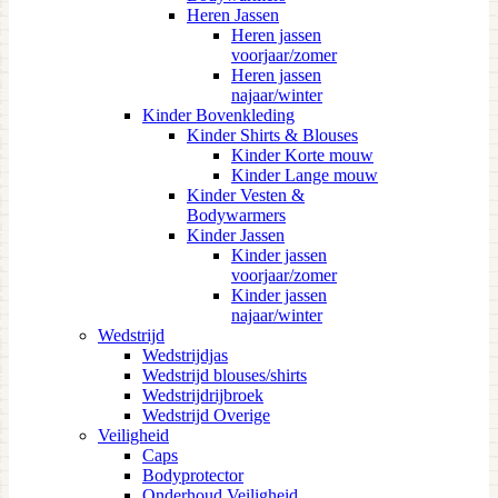
Heren Jassen
Heren jassen
voorjaar/zomer
Heren jassen
najaar/winter
Kinder Bovenkleding
Kinder Shirts & Blouses
Kinder Korte mouw
Kinder Lange mouw
Kinder Vesten &
Bodywarmers
Kinder Jassen
Kinder jassen
voorjaar/zomer
Kinder jassen
najaar/winter
Wedstrijd
Wedstrijdjas
Wedstrijd blouses/shirts
Wedstrijdrijbroek
Wedstrijd Overige
Veiligheid
Caps
Bodyprotector
Onderhoud Veiligheid