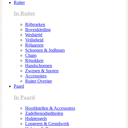
Ruiter
In Ruiter
Rijbroeken
Bovenkleding
Wedstrijd
Veiligheid
Rijlaarzen
Schoenen & Jodhpurs
Chaps
Rijsokken
Handschoenen
Zwepen & Sporen
Accessoires
Ruiter Overige
Paard
In Paard
Hoofdstellen & Accessoires
Zadelbenodigdheden
Hulpteugels
Longeren & Grondwerk