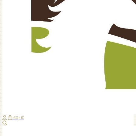
€0,00
Zoeken