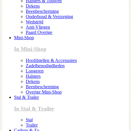
Halsters & Touwen
Dekens
Beenbescherming
Onderhoud & Verzorging
Wedstrijd
Anti-Vliegen
Paard Overige
Mini-Shop
In Mini-Shop
Hoofdstellen & Accessoires
Zadelbenodigdheden
Longeren
Halsters
Dekens
Beenbescherming
Overige Mini-Shop
Stal & Trailer
In Stal & Trailer
Stal
Trailer
Cadeau & Zo