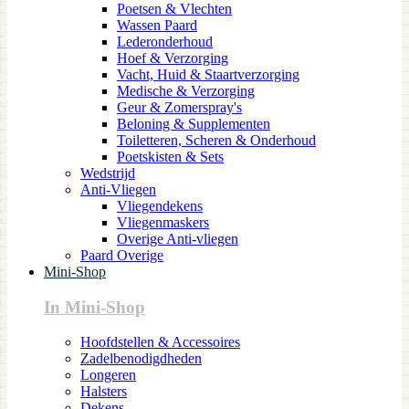
Poetsen & Vlechten
Wassen Paard
Lederonderhoud
Hoef & Verzorging
Vacht, Huid & Staartverzorging
Medische & Verzorging
Geur & Zomerspray's
Beloning & Supplementen
Toiletteren, Scheren & Onderhoud
Poetskisten & Sets
Wedstrijd
Anti-Vliegen
Vliegendekens
Vliegenmaskers
Overige Anti-vliegen
Paard Overige
Mini-Shop
In Mini-Shop
Hoofdstellen & Accessoires
Zadelbenodigdheden
Longeren
Halsters
Dekens