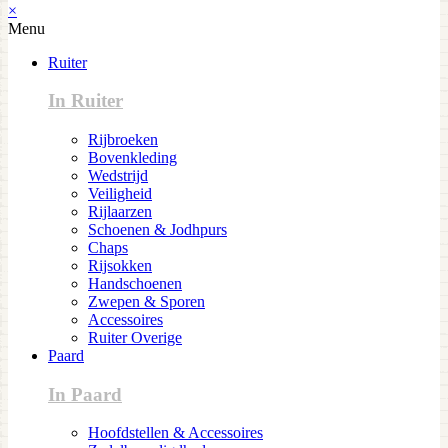
×
Menu
Ruiter
In Ruiter
Rijbroeken
Bovenkleding
Wedstrijd
Veiligheid
Rijlaarzen
Schoenen & Jodhpurs
Chaps
Rijsokken
Handschoenen
Zwepen & Sporen
Accessoires
Ruiter Overige
Paard
In Paard
Hoofdstellen & Accessoires