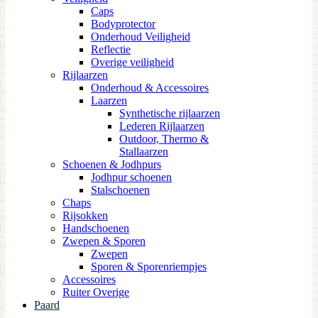
Caps
Bodyprotector
Onderhoud Veiligheid
Reflectie
Overige veiligheid
Rijlaarzen
Onderhoud & Accessoires
Laarzen
Synthetische rijlaarzen
Lederen Rijlaarzen
Outdoor, Thermo &
Stallaarzen
Schoenen & Jodhpurs
Jodhpur schoenen
Stalschoenen
Chaps
Rijsokken
Handschoenen
Zwepen & Sporen
Zwepen
Sporen & Sporenriempjes
Accessoires
Ruiter Overige
Paard