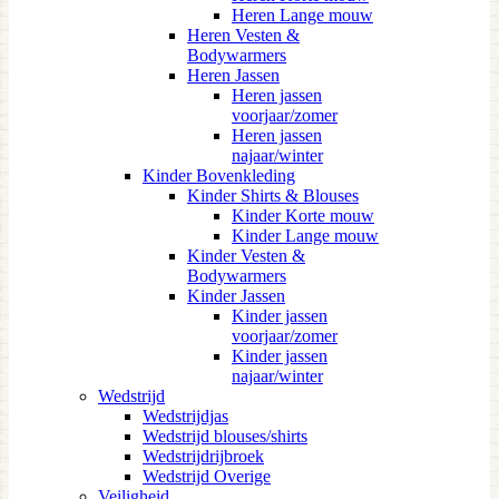
Heren Lange mouw
Heren Vesten &
Bodywarmers
Heren Jassen
Heren jassen
voorjaar/zomer
Heren jassen
najaar/winter
Kinder Bovenkleding
Kinder Shirts & Blouses
Kinder Korte mouw
Kinder Lange mouw
Kinder Vesten &
Bodywarmers
Kinder Jassen
Kinder jassen
voorjaar/zomer
Kinder jassen
najaar/winter
Wedstrijd
Wedstrijdjas
Wedstrijd blouses/shirts
Wedstrijdrijbroek
Wedstrijd Overige
Veiligheid