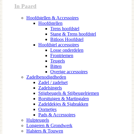
In Paard
Hoofdstellen & Accessoires
Hoofdstellen
Trens hoofdstel
Stang & Trens hoofdstel
Bitloos Hoofdstel
Hoofdstel accessoires
Losse onderdelen
Frontriemen
Teugels
Bitten
Overige accessoires
Zadelbenodigdheden
Zadel / zadelset
Zadelsingels
Stijgbeugels & Stijbeugelriemen
Borsttuigen & Martingalen
Zadeldekjes & Sjabrakken
Oornetjes
Pads & Accessoires
Hulpteugels
Longeren & Grondwerk
Halsters & Touwen