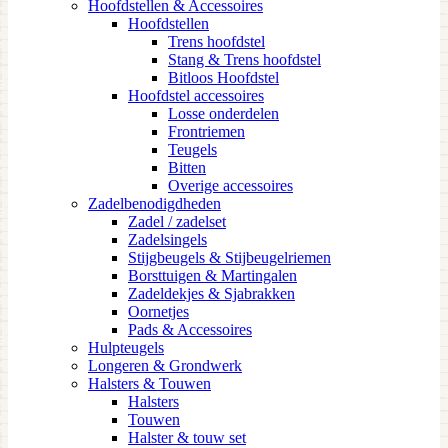
Hoofdstellen & Accessoires
Hoofdstellen
Trens hoofdstel
Stang & Trens hoofdstel
Bitloos Hoofdstel
Hoofdstel accessoires
Losse onderdelen
Frontriemen
Teugels
Bitten
Overige accessoires
Zadelbenodigdheden
Zadel / zadelset
Zadelsingels
Stijgbeugels & Stijbeugelriemen
Borsttuigen & Martingalen
Zadeldekjes & Sjabrakken
Oornetjes
Pads & Accessoires
Hulpteugels
Longeren & Grondwerk
Halsters & Touwen
Halsters
Touwen
Halster & touw set