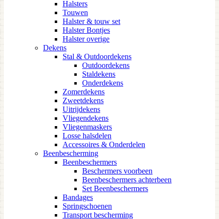
Halsters
Touwen
Halster & touw set
Halster Bontjes
Halster overige
Dekens
Stal & Outdoordekens
Outdoordekens
Staldekens
Onderdekens
Zomerdekens
Zweetdekens
Uitrijdekens
Vliegendekens
Vliegenmaskers
Losse halsdelen
Accessoires & Onderdelen
Beenbescherming
Beenbeschermers
Beschermers voorbeen
Beenbeschermers achterbeen
Set Beenbeschermers
Bandages
Springschoenen
Transport bescherming