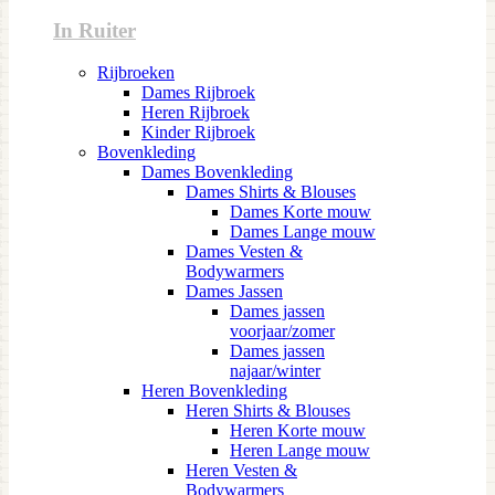
In Ruiter
Rijbroeken
Dames Rijbroek
Heren Rijbroek
Kinder Rijbroek
Bovenkleding
Dames Bovenkleding
Dames Shirts & Blouses
Dames Korte mouw
Dames Lange mouw
Dames Vesten &
Bodywarmers
Dames Jassen
Dames jassen
voorjaar/zomer
Dames jassen
najaar/winter
Heren Bovenkleding
Heren Shirts & Blouses
Heren Korte mouw
Heren Lange mouw
Heren Vesten &
Bodywarmers