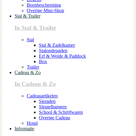
Beenbescherming
Overige Mini-Shop
Stal & Trailer
In Stal & Trailer
Stal
Stal & Zadelkamer
Stalondeugden
Erf & Weide & Paddock
Box
Trailer
Cadeau & Zo
In Cadeau & Zo
Cadeauartikelen
Sieraden
Sleutelhangers
School & Schrijfwaren
Overige Cadeau
Hond
Informatie