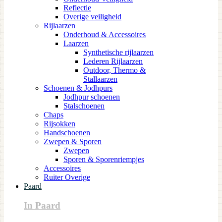
Reflectie
Overige veiligheid
Rijlaarzen
Onderhoud & Accessoires
Laarzen
Synthetische rijlaarzen
Lederen Rijlaarzen
Outdoor, Thermo &
Stallaarzen
Schoenen & Jodhpurs
Jodhpur schoenen
Stalschoenen
Chaps
Rijsokken
Handschoenen
Zwepen & Sporen
Zwepen
Sporen & Sporenriempjes
Accessoires
Ruiter Overige
Paard
In Paard