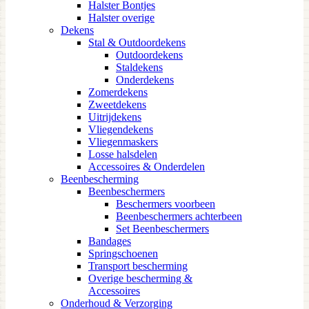
Halster Bontjes
Halster overige
Dekens
Stal & Outdoordekens
Outdoordekens
Staldekens
Onderdekens
Zomerdekens
Zweetdekens
Uitrijdekens
Vliegendekens
Vliegenmaskers
Losse halsdelen
Accessoires & Onderdelen
Beenbescherming
Beenbeschermers
Beschermers voorbeen
Beenbeschermers achterbeen
Set Beenbeschermers
Bandages
Springschoenen
Transport bescherming
Overige bescherming &
Accessoires
Onderhoud & Verzorging