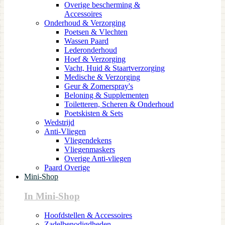
Overige bescherming &
Accessoires
Onderhoud & Verzorging
Poetsen & Vlechten
Wassen Paard
Lederonderhoud
Hoef & Verzorging
Vacht, Huid & Staartverzorging
Medische & Verzorging
Geur & Zomerspray's
Beloning & Supplementen
Toiletteren, Scheren & Onderhoud
Poetskisten & Sets
Wedstrijd
Anti-Vliegen
Vliegendekens
Vliegenmaskers
Overige Anti-vliegen
Paard Overige
Mini-Shop
In Mini-Shop
Hoofdstellen & Accessoires
Zadelbenodigdheden